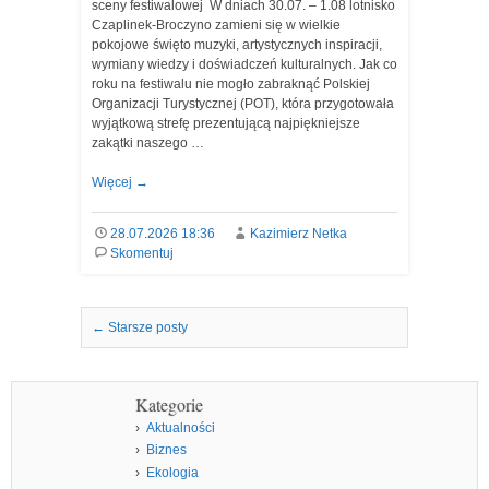
sceny festiwalowej W dniach 30.07. – 1.08 lotnisko
Czaplinek-Broczyno zamieni się w wielkie
pokojowe święto muzyki, artystycznych inspiracji,
wymiany wiedzy i doświadczeń kulturalnych. Jak co
roku na festiwalu nie mogło zabraknąć Polskiej
Organizacji Turystycznej (POT), która przygotowała
wyjątkową strefę prezentującą najpiękniejsze
zakątki naszego …
Więcej
→
28.07.2026 18:36
Kazimierz Netka
Skomentuj
Nawigacja we wpisach
←
Starsze posty
Kategorie
Aktualności
Biznes
Ekologia