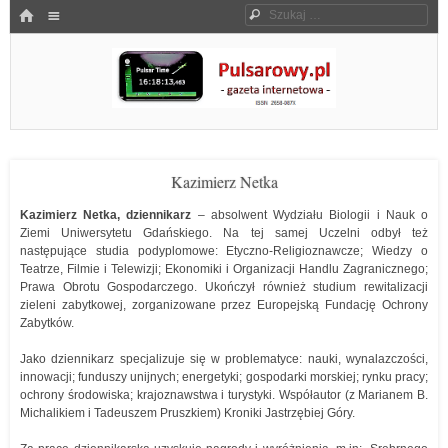
Menu
HOME
Szukaj
SKOCZ DO TREŚCI
Pulsarowy.pl
Kazimierz Netka
Kazimierz Netka, dziennikarz
– absolwent Wydziału Biologii i Nauk o
Ziemi Uniwersytetu Gdańskiego. Na tej samej Uczelni odbył też
następujące studia podyplomowe: Etyczno-Religioznawcze; Wiedzy o
Teatrze, Filmie i Telewizji; Ekonomiki i Organizacji Handlu Zagranicznego;
Prawa Obrotu Gospodarczego. Ukończył również studium rewitalizacji
zieleni zabytkowej, zorganizowane przez Europejską Fundację Ochrony
Zabytków.
Jako dziennikarz specjalizuje się w problematyce: nauki, wynalazczości,
innowacji; funduszy unijnych; energetyki; gospodarki morskiej; rynku pracy;
ochrony środowiska; krajoznawstwa i turystyki. Współautor (z Marianem B.
Michalikiem i Tadeuszem Pruszkiem) Kroniki Jastrzębiej Góry.