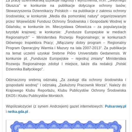
Za pracę dziennikarską uzyskuje nagrody i wyróżnienia, m.in: „Srebrnego
Głuszca” w konkursie na publikacje dotyczące ochrony lasów;
Stowarzyszenia Dziennikarzy Polskich – na publikacje z zakresu ochrony
środowiska; w konkursie „Media dla pomorskiej natury” organizowanym
przez Wojewódzki Fundusz Ochrony Środowiska i Gospodarki Wodnej w
Gdańsku; w konkursie im. Mieczysława Orłowicza – za popularyzację
turystyki krajowej; w konkursie: „Fundusze Europejskie w mediach
Regionalnych” – Ministerstwa Rozwoju Regionalnego; w konkursach
Głównego Inspektora Pracy; „Włączamy dobry program – Regionalny
Program Operacyjny Warmia i Mazury na lata 2007-2013”. Za publikacje
na temat uczelni uzyskał Srebrne Pióro Universitatis Gedanensis. W
konkursie pt. „Fundusze Europejskie – rejestruj zmiany” Ministerstwa
Rozwoju Regionalnego zdobył I miejsce, także dla redakcji „Polski
Dziennika Bałtyckiego”.
Odznaczony srebrną odznaką „Za zasługi dla ochrony środowiska i
gospodarki wodnej” i odznaką „Zasłużony Pracownik Morza”. Należy do
Krajowego Klubu Reportażu, Klubu Publicystów Ochrony Środowiska
EKOS i Klubu Publicystów Morskich.
Współzałożyciel (z synem Andrzejem) gazet internetowych:
Pulsarowy.pl
i
netka.gda.pl
.