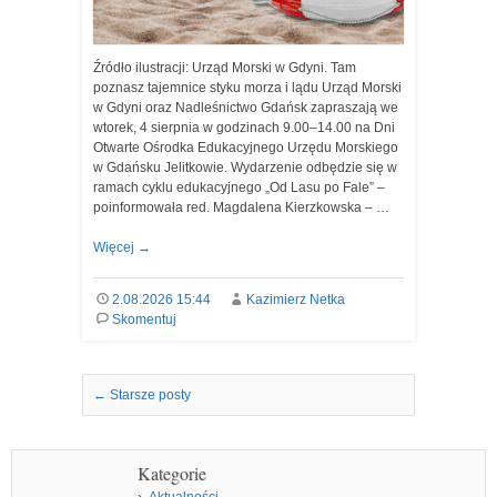
Źródło ilustracji: Urząd Morski w Gdyni. Tam
poznasz tajemnice styku morza i lądu Urząd Morski
w Gdyni oraz Nadleśnictwo Gdańsk zapraszają we
wtorek, 4 sierpnia w godzinach 9.00–14.00 na Dni
Otwarte Ośrodka Edukacyjnego Urzędu Morskiego
w Gdańsku Jelitkowie. Wydarzenie odbędzie się w
ramach cyklu edukacyjnego „Od Lasu po Fale” –
poinformowała red. Magdalena Kierzkowska – …
Więcej
→
2.08.2026 15:44
Kazimierz Netka
Skomentuj
Nawigacja we wpisach
←
Starsze posty
Kategorie