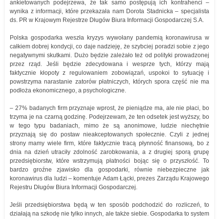
ankietowanych podejrzewa, że tak samo postępują ich kontrahenci –
wynika z informacji, które przekazała nam Dorota Stadnicka – specjalista
ds. PR w Krajowym Rejestrze Długów Biura Informacji Gospodarczej S.A.
Polska gospodarka weszła kryzys wywołany pandemią koronawirusa w
całkiem dobrej kondycji, co daje nadzieję, że szybciej poradzi sobie z jego
negatywnymi skutkami. Dużo będzie zależało też od polityki prowadzonej
przez rząd. Jeśli będzie zdecydowana i wesprze tych, którzy mają
faktycznie kłopoty z regulowaniem zobowiązań, uspokoi to sytuację i
powstrzyma narastanie zatorów płatniczych, których spora część nie ma
podłoża ekonomicznego, a psychologiczne.
– 27% badanych firm przyznaje wprost, że pieniądze ma, ale nie płaci, bo
trzyma je na czarną godzinę. Podejrzewam, że ten odsetek jest wyższy, bo
w tego typu badaniach, mimo że są anonimowe, ludzie niechętnie
przyznają się do postaw nieakceptowanych społecznie. Czyli z jednej
strony mamy wiele firm, które faktycznie tracą płynność finansową, bo z
dnia na dzień utraciły zdolność zarobkowania, a z drugiej sporą grupę
przedsiębiorstw, które wstrzymują płatności bojąc się o przyszłość. To
bardzo groźne zjawisko dla gospodarki, równie niebezpieczne jak
koronawirus dla ludzi – komentuje Adam Łącki, prezes Zarządu Krajowego
Rejestru Długów Biura Informacji Gospodarczej.
Jeśli przedsiębiorstwa będą w ten sposób podchodzić do rozliczeń, to
działają na szkodę nie tylko innych, ale także siebie. Gospodarka to system