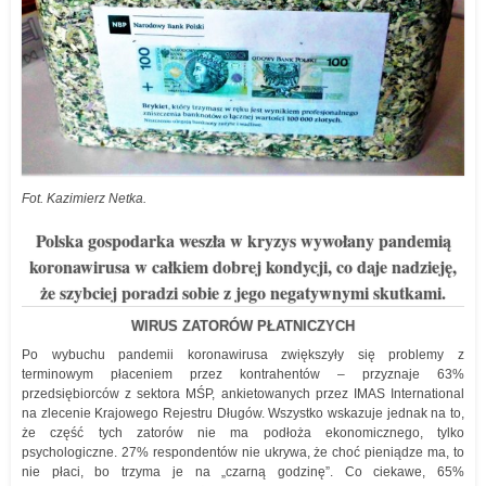
Fot. Kazimierz Netka.
Polska gospodarka weszła w kryzys wywołany pandemią
koronawirusa w całkiem dobrej kondycji, co daje nadzieję,
że szybciej poradzi sobie z jego negatywnymi skutkami.
WIRUS ZATORÓW PŁATNICZYCH
Po wybuchu pandemii koronawirusa zwiększyły się problemy z
terminowym płaceniem przez kontrahentów – przyznaje 63%
przedsiębiorców z sektora MŚP, ankietowanych przez IMAS International
na zlecenie Krajowego Rejestru Długów. Wszystko wskazuje jednak na to,
że część tych zatorów nie ma podłoża ekonomicznego, tylko
psychologiczne. 27% respondentów nie ukrywa, że choć pieniądze ma, to
nie płaci, bo trzyma je na „czarną godzinę”. Co ciekawe, 65%