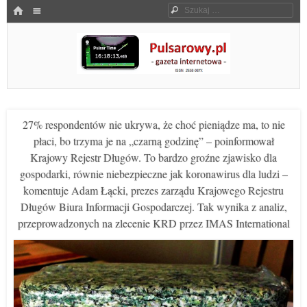
Menu
HOME
Szukaj
SKOCZ DO TREŚCI
Pulsarowy.pl
27% respondentów nie ukrywa, że choć pieniądze ma, to nie
płaci, bo trzyma je na „czarną godzinę” – poinformował
Krajowy Rejestr Długów. To bardzo groźne zjawisko dla
gospodarki, równie niebezpieczne jak koronawirus dla ludzi –
komentuje Adam Łącki, prezes zarządu Krajowego Rejestru
Długów Biura Informacji Gospodarczej. Tak wynika z analiz,
przeprowadzonych na zlecenie KRD przez IMAS International