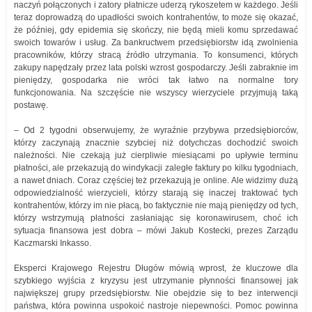
naczyń połączonych i zatory płatnicze uderzą rykoszetem w każdego. Jeśli
teraz doprowadzą do upadłości swoich kontrahentów, to może się okazać,
że później, gdy epidemia się skończy, nie będą mieli komu sprzedawać
swoich towarów i usług. Za bankructwem przedsiębiorstw idą zwolnienia
pracowników, którzy stracą źródło utrzymania. To konsumenci, których
zakupy napędzały przez lata polski wzrost gospodarczy. Jeśli zabraknie im
pieniędzy, gospodarka nie wróci tak łatwo na normalne tory
funkcjonowania. Na szczęście nie wszyscy wierzyciele przyjmują taką
postawę.
– Od 2 tygodni obserwujemy, że wyraźnie przybywa przedsiębiorców,
którzy zaczynają znacznie szybciej niż dotychczas dochodzić swoich
należności. Nie czekają już cierpliwie miesiącami po upływie terminu
płatności, ale przekazują do windykacji zaległe faktury po kilku tygodniach,
a nawet dniach. Coraz częściej też przekazują je online. Ale widzimy dużą
odpowiedzialność wierzycieli, którzy starają się inaczej traktować tych
kontrahentów, którzy im nie płacą, bo faktycznie nie mają pieniędzy od tych,
którzy wstrzymują płatności zasłaniając się koronawirusem, choć ich
sytuacja finansowa jest dobra – mówi Jakub Kostecki, prezes Zarządu
Kaczmarski Inkasso.
Eksperci Krajowego Rejestru Długów mówią wprost, że kluczowe dla
szybkiego wyjścia z kryzysu jest utrzymanie płynności finansowej jak
największej grupy przedsiębiorstw. Nie obejdzie się to bez interwencji
państwa, która powinna uspokoić nastroje niepewności. Pomoc powinna