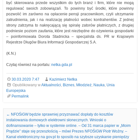
być skierowana przede wszystkim do tych branż i firm, które nie mogą
regulować swoich zobowiązań. To powinny być środki, które powinny
pozwolić im zarówno na opłacenie pensji pracownikom, czyli utrzymanie
zatrudnienia, jak i na realizację płatności wobec kontrahentów. Z jednej
strony zatrzyma to nakręcającą się spiralę zatorów płatniczych, z drugiej
podniesie poziom zaufania, które jest niezbędne do ożywienia gospodarki
– poinformowała Dorota Stadnicka – specjalista ds. PR w Krajowym
Rejestrze Długów Biura Informacji Gospodarczej S.A.
(K.N.)
Czytaj również na portalu:
netka.gda.pl
30.03.2020 7:47
Kazimierz Netka
Opublikowany w
Aktualności
,
Biznes
,
Młodzież
,
Nauka
,
Unia
Europejska
Permalink
Nawigacja we wpisach
←
NFOŚiGW będzie sprawniej przyznawać dopłaty do kosztów
instalowania domowych elektrowni słonecznych. Wnioski o
dofinansowanie – tylko w systemie online. – Od 31 marca papier w „Moim
Prądzie” staje się przeszłością – mówi Prezes NFOŚiGW Piotr Woźny. –
Kanał elektroniczny na gov.pl to sposób na szybsze uzyskanie pieniędzy