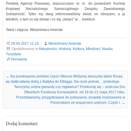
Polskiej Agencji Prasowej, dopuszczano m. in. do posiedzeń Komisji
Krajowej Niezależnego Samorządnego Związku Zawodowego
Solidarność. Tylko my dwaj informowaliśmy świat, on obrazem, a ja
tekstem, o tym co się dzieje i co się „święci” w… kolebce.
Tekst i zdjęcia: Włodzimierz Amerski
29.04.2017 11:15
Włodzimierz Amerski
Opublikowany w
Aktualności
,
Historia
,
Kultura
,
Młodzież
,
Nauka
,
Turystyka
Permalink
Nawigacja we wpisach
←
Na przekopaniu polskiej części Mierzei Wiślanej skorzysta także Rosja;
jej statki łatwiej dotrą z Bałtyku do Elbląga. Na razie jednak… protestuje.
Tworzymy unijne gwiazdy czy mgławice? Przekonaj się – podczas Dni
Otwartych Funduszy Europejskich, od 18 do 21 maja 2017 roku.
Przedstawiamy, przygotowane do pokazania, projekty realizowane w
Pomorskiem ze wsparciem unijnym. Część I.
→
Dodaj komentarz