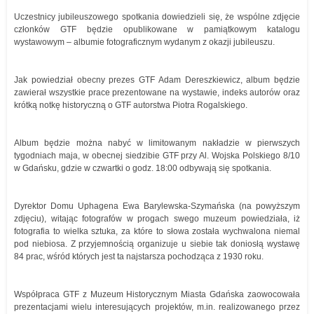
Uczestnicy jubileuszowego spotkania dowiedzieli się, że wspólne zdjęcie
członków GTF będzie opublikowane w pamiątkowym katalogu
wystawowym – albumie fotograficznym wydanym z okazji jubileuszu.
Jak powiedział obecny prezes GTF Adam Dereszkiewicz, album będzie
zawierał wszystkie prace prezentowane na wystawie, indeks autorów oraz
krótką notkę historyczną o GTF autorstwa Piotra Rogalskiego.
Album będzie można nabyć w limitowanym nakładzie w pierwszych
tygodniach maja, w obecnej siedzibie GTF przy Al. Wojska Polskiego 8/10
w Gdańsku, gdzie w czwartki o godz. 18:00 odbywają się spotkania.
Dyrektor Domu Uphagena Ewa Barylewska-Szymańska (na powyższym
zdjęciu), witając fotografów w progach swego muzeum powiedziała, iż
fotografia to wielka sztuka, za które to słowa została wychwalona niemal
pod niebiosa. Z przyjemnością organizuje u siebie tak doniosłą wystawę
84 prac, wśród których jest ta najstarsza pochodząca z 1930 roku.
Współpraca GTF z Muzeum Historycznym Miasta Gdańska zaowocowała
prezentacjami wielu interesujących projektów, m.in. realizowanego przez