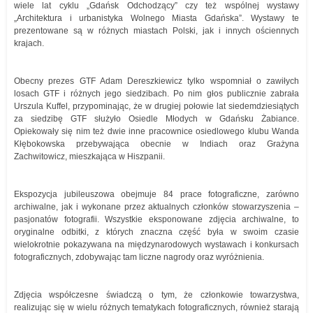
wiele lat cyklu „Gdańsk Odchodzący” czy też wspólnej wystawy
„Architektura i urbanistyka Wolnego Miasta Gdańska”. Wystawy te
prezentowane są w różnych miastach Polski, jak i innych ościennych
krajach.
Obecny prezes GTF Adam Dereszkiewicz tylko wspomniał o zawiłych
losach GTF i różnych jego siedzibach. Po nim głos publicznie zabrała
Urszula Kuffel, przypominając, że w drugiej połowie lat siedemdziesiątych
za siedzibę GTF służyło Osiedle Młodych w Gdańsku Żabiance.
Opiekowały się nim też dwie inne pracownice osiedlowego klubu Wanda
Kłębokowska przebywająca obecnie w Indiach oraz Grażyna
Zachwitowicz, mieszkająca w Hiszpanii.
Ekspozycja jubileuszowa obejmuje 84 prace fotograficzne, zarówno
archiwalne, jak i wykonane przez aktualnych członków stowarzyszenia –
pasjonatów fotografii. Wszystkie eksponowane zdjęcia archiwalne, to
oryginalne odbitki, z których znaczna część była w swoim czasie
wielokrotnie pokazywana na międzynarodowych wystawach i konkursach
fotograficznych, zdobywając tam liczne nagrody oraz wyróżnienia.
Zdjęcia współczesne świadczą o tym, że członkowie towarzystwa,
realizując się w wielu różnych tematykach fotograficznych, również starają