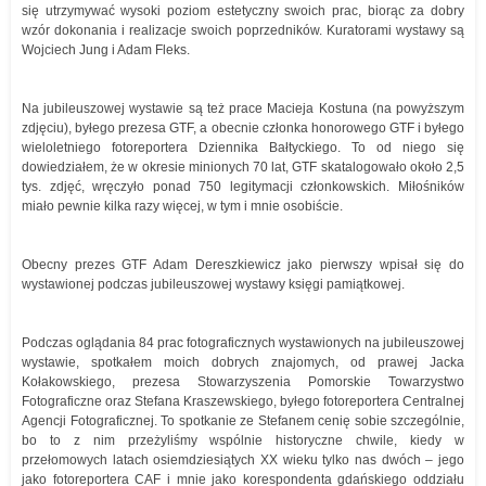
się utrzymywać wysoki poziom estetyczny swoich prac, biorąc za dobry
wzór dokonania i realizacje swoich poprzedników. Kuratorami wystawy są
Wojciech Jung i Adam Fleks.
Na jubileuszowej wystawie są też prace Macieja Kostuna (na powyższym
zdjęciu), byłego prezesa GTF, a obecnie członka honorowego GTF i byłego
wieloletniego fotoreportera Dziennika Bałtyckiego. To od niego się
dowiedziałem, że w okresie minionych 70 lat, GTF skatalogowało około 2,5
tys. zdjęć, wręczyło ponad 750 legitymacji członkowskich. Miłośników
miało pewnie kilka razy więcej, w tym i mnie osobiście.
Obecny prezes GTF Adam Dereszkiewicz jako pierwszy wpisał się do
wystawionej podczas jubileuszowej wystawy księgi pamiątkowej.
Podczas oglądania 84 prac fotograficznych wystawionych na jubileuszowej
wystawie, spotkałem moich dobrych znajomych, od prawej Jacka
Kołakowskiego, prezesa Stowarzyszenia Pomorskie Towarzystwo
Fotograficzne oraz Stefana Kraszewskiego, byłego fotoreportera Centralnej
Agencji Fotograficznej. To spotkanie ze Stefanem cenię sobie szczególnie,
bo to z nim przeżyliśmy wspólnie historyczne chwile, kiedy w
przełomowych latach osiemdziesiątych XX wieku tylko nas dwóch – jego
jako fotoreportera CAF i mnie jako korespondenta gdańskiego oddziału