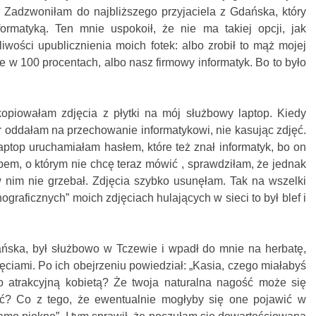
 Zadzwoniłam do najbliższego przyjaciela z Gdańska, który
ormatyką. Ten mnie uspokoił, że nie ma takiej opcji, jak
wości upublicznienia moich fotek: albo zrobił to mąż mojej
ne w 100 procentach, albo nasz firmowy informatyk. Bo to było
opiowałam zdjęcia z płytki na mój służbowy laptop. Kiedy
 oddałam na przechowanie informatykowi, nie kasując zdjęć.
ptop uruchamiałam hasłem, które też znał informatyk, bo on
ępem, o którym nie chcę teraz mówić , sprawdziłam, że jednak
w nim nie grzebał. Zdjęcia szybko usunęłam. Tak na wszelki
raficznych” moich zdjęciach hulających w sieci to był blef i
dańska, był służbowo w Tczewie i wpadł do mnie na herbatę,
iami. Po ich obejrzeniu powiedział: „Kasia, czego miałabyś
o atrakcyjną kobietą? Że twoja naturalna nagość może się
ać? Co z tego, że ewentualnie mogłyby się one pojawić w