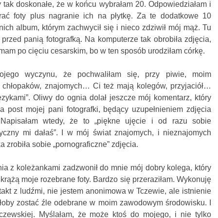
y tak doskonałe, że w końcu wybrałam 20. Odpowiedziałam i
rać foty plus nagranie ich na płytkę. Za te dodatkowe 10
nich album, którym zachwycił się i nieco zdziwił mój mąż. Tu
 przed panią fotografką. Na komputerze tak obrobiła zdjęcia,
 mam po cięciu cesarskim, bo w ten sposób urodziłam córkę.
jego wyczynu, że pochwaliłam się, przy piwie, moim
 chłopaków, znajomych… Ci też mają kolegów, przyjaciół…
zykami”. Oliwy do ognia dolał jeszcze mój komentarz, który
 post mojej pani fotografki, będący uzupełnieniem zdjęcia
 Napisałam wtedy, że to „piękne ujęcie i od razu sobie
zyczny mi dałaś”. I w mój świat znajomych, i nieznajomych
a zrobiła sobie „pornograficzne” zdjęcia.
nia z koleżankami zadzwonił do mnie mój dobry kolega, który
 krążą moje rozebrane foty. Bardzo się przeraziłam. Wykonuję
kt z ludźmi, nie jestem anonimowa w Tczewie, ale istnienie
głoby zostać źle odebrane w moim zawodowym środowisku. I
czewskiej. Myślałam, że może ktoś do mojego, i nie tylko