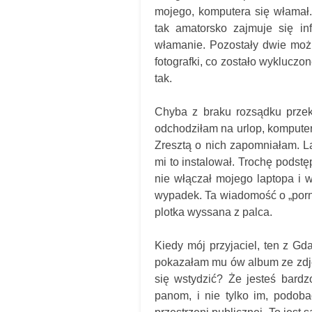
mojego, komputera się włamał.
tak amatorsko zajmuje się inf
włamanie. Pozostały dwie możli
fotografki, co zostało wykluczo
tak.
Chyba z braku rozsądku przek
odchodziłam na urlop, komputer
Zresztą o nich zapomniałam. La
mi to instalował. Trochę podst
nie włączał mojego laptopa i 
wypadek. Ta wiadomość o „pornog
plotka wyssana z palca.
Kiedy mój przyjaciel, ten z G
pokazałam mu ów album ze zdjęc
się wstydzić? Że jesteś bardz
panom, i nie tylko im, podob