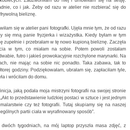
 kobiecych. Zadzwoniłam do niej i umówiłam się na sesję.
nie, co i jak. Żeby od razu w atelier nie rozbierać się do
frywolną bieliznę.
iłam się w atelier pani fotografki. Ujęła mnie tym, że od razu
ły się mną panie fryzjerka i wizażystka. Kiedy byłam w tym
ę zupełnie i przebrałam w tę nowo kupioną bieliznę. Zaczęła
jęcia w tym, co miałam na sobie. Potem powoli zostałam
edwabie, futro i jakieś prowokacyjnie rozchylone marynarki. Na
ach, nie mając na sobie nic ponadto. Taka zabawa, tak to
łtorej godziny. Podziękowałam, ubrałam się, zapłaciłam tyle,
zyła i wróciłam do domu.
nicja, jaką podała moja mistrzyni fotografii na swojej stronie
 „Akt to przedstawienie ludzkiej postaci w sztuce i jest jednym
alarstwie czy też fotografii. Tutaj skupiamy się na naszej
ególnych partii ciała w wyrafinowany sposób”.
dwóch tygodniach, na mój laptop przyszła masa zdjęć, z