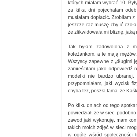
których miałam wybrać 10. Był
za kilka dni pojechałam odeb
musiałam dopłacić. Zrobiłam z 
jeszcze raz muszę chylić czoła
że zlikwidowała mi bliznę, jaką
Tak byłam zadowolona z mo
koleżankom, a te mają mężów,
Wszyscy zapewne z „długimi ję
zamieściłam jako odpowiedź na
modelki nie bardzo ubranej.
przypomniałam, jaki wycisk fi
chyba też, poszła fama, że Kaśk
Po kilku dniach od tego spotka
powiedział, że w sieci podobno
zawód jaki wykonuję, mam konta
takich moich zdjęć w sieci mo
w ogóle wśród społeczności t