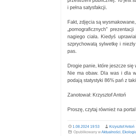
przestrzeni publicznej. To jest
i pełna satysfakcji.
Fakt, zdjęcia są wysmakowane, 
„pornograficznych” prezentac
nagiego ciała. Kiedyś uprawia
szprychowatą sylwetkę i niezły
pas.
Drogie panie, które jeszcze się
Nie ma obaw. Dla was i dla w
podają statystyki 86% pań z taki
Zanotował: Krzysztof Antoń
Proszę, czytaj również na porta
1.08.2024 19:53
Krzysztof Antoń
Opublikowany w
Aktualności
,
Ekologi