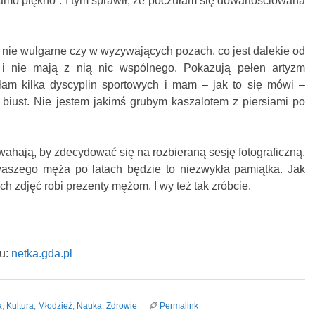
 samo piękno”. I tym sprawił, że poczułam się dowartościowana
nie wulgarne czy w wyzywających pozach, co jest dalekie od
ji i nie mają z nią nic wspólnego. Pokazują pełen artyzm
łam kilka dyscyplin sportowych i mam – jak to się mówi –
 biust. Nie jestem jakimś grubym kaszalotem z piersiami po
 wahają, by zdecydować się na rozbieraną sesję fotograficzną.
aszego męża po latach będzie to niezwykła pamiątka. Jak
ch zdjęć robi prezenty mężom. I wy też tak zróbcie.
lu:
netka.gda.pl
a
,
Kultura
,
Młodzież
,
Nauka
,
Zdrowie
Permalink