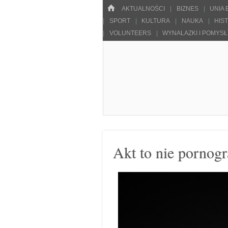
Menu
HOME
SKOCZ DO TREŚCI
AKTUALNOŚCI
BIZNES
UNIA
SPORT
KULTURA
NAUKA
HIS
VOLUNTEERS
WYNALAZKI I POMYS
Pulsarowy.pl
Akt to nie pornogr