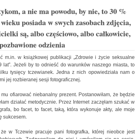
stykom, a nie ma powodu, by nie, to 30 %
 wieku posiada w swych zasobach zdjęcia,
cielki są, albo częściowo, albo całkowicie,
pozbawione odzienia
ć m.in. w książkowej publikacji „Zdrowie i życie seksualne
 lat”. Jeżeli by to odnieść do warunków naszego miasta, to
ilku tysięcy tczewianek. Jedna z nich opowiedziała nam o
 jej rozbieranej sesji fotograficznej.
mu ofiarować niebanalny prezent. Postanowiłam, że będzie
ęłam działać metodycznie. Przez Internet zaczęłam szukać w
grafa, bo facet, to facet, taką, która wykonuje akty, ale moje
ię sukcesem.
e w Tczewie pracuje pani fotografka, której nieobce jest