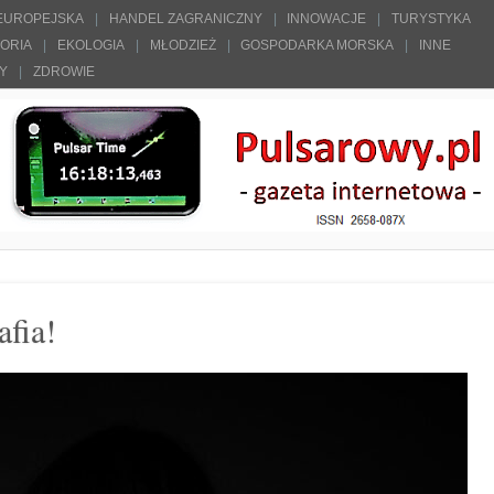
 EUROPEJSKA
HANDEL ZAGRANICZNY
INNOWACJE
TURYSTYKA
TORIA
EKOLOGIA
MŁODZIEŻ
GOSPODARKA MORSKA
INNE
ŁY
ZDROWIE
afia!