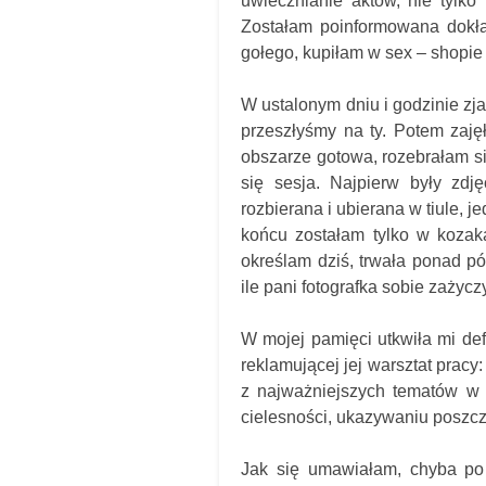
uwiecznianie aktów, nie tylko
Zostałam poinformowana dokład
gołego, kupiłam w sex – shopie 
W ustalonym dniu i godzinie zjaw
przeszłyśmy na ty. Potem zaję
obszarze gotowa, rozebrałam si
się sesja. Najpierw były zd
rozbierana i ubierana w tiule, j
końcu zostałam tylko w kozak
określam dziś, trwała ponad pó
ile pani fotografka sobie zażyc
W mojej pamięci utkwiła mi defi
reklamującej jej warsztat pracy:
z najważniejszych tematów w m
cielesności, ukazywaniu poszcz
Jak się umawiałam, chyba po 