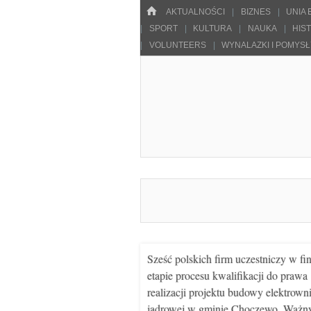
Menu
HOME
SKOCZ DO TREŚCI
AKTUALNOŚCI
BIZNES
UNIA
SPORT
KULTURA
NAUKA
HIS
VOLUNTEERS
WYNALAZKI I POMYS
Pulsarowy.pl
Sześć polskich firm uczestniczy w f
etapie procesu kwalifikacji do prawa
realizacji projektu budowy elektrown
jądrowej w gminie Choczewo. Waż