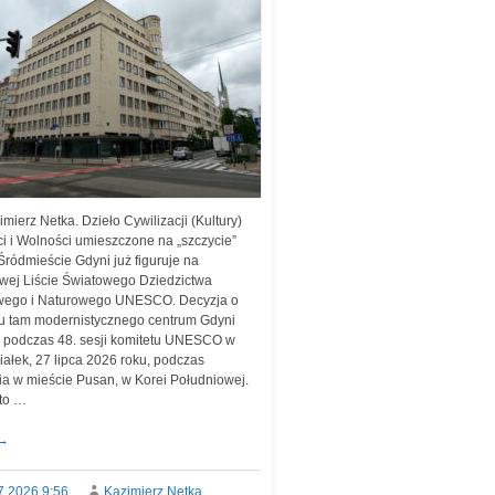
imierz Netka. Dzieło Cywilizacji (Kultury)
i i Wolności umieszczone na „szczycie”
Śródmieście Gdyni już figuruje na
owej Liście Światowego Dziedzictwa
wego i Naturowego UNESCO. Decyzja o
u tam modernistycznego centrum Gdyni
 podczas 48. sesji komitetu UNESCO w
iałek, 27 lipca 2026 roku, podczas
ia w mieście Pusan, w Korei Południowej.
to …
→
7.2026 9:56
Kazimierz Netka