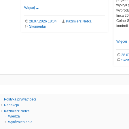
przykła
wykryli
Więcej
→
wyprodu
lipca 2
Celno-S
28.07.2026 18:04
Kazimierz Netka
kontrol
Skomentuj
…
Więcej
28.0
Skom
Polityka prywatności
Redakcja
Kazimierz Netka
Wiedza
Wyróżnienienia