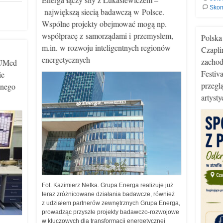
Skom
największą siecią badawczą w Polsce.
Wspólne projekty obejmować mogą np.
współpracę z samorządami i przemysłem,
Polska
m.in. w rozwoju inteligentnych regionów
Czapli
energetycznych
zachod
GUMed
Festiv
ie
przegl
anego
artyst
Fot. Kazimierz Netka. Grupa Energa realizuje już
teraz zróżnicowane działania badawcze, również
z udziałem partnerów zewnętrznych Grupa Energa,
prowadząc przyszłe projekty badawczo-rozwojowe
w kluczowych dla transformacji energetycznej