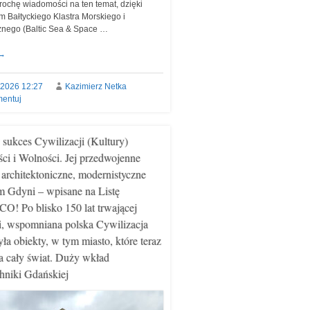
trochę wiadomości na ten temat, dzięki
m Bałtyckiego Klastra Morskiego i
nego (Baltic Sea & Space …
→
.2026 12:27
Kazimierz Netka
entuj
 sukces Cywilizacji (Kultury)
ci i Wolności. Jej przedwojenne
: architektoniczne, modernistyczne
m Gdyni – wpisane na Listę
! Po blisko 150 lat trwającej
i, wspomniana polska Cywilizacja
yła obiekty, w tym miasto, które teraz
a cały świat. Duży wkład
chniki Gdańskiej