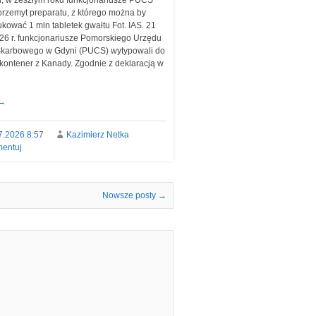
d, w zeszłym roku funkcjonariusze PUCS
 przemyt preparatu, z którego można by
kować 1 mln tabletek gwałtu Fot. IAS. 21
026 r. funkcjonariusze Pomorskiego Urzędu
karbowego w Gdyni (PUCS) wytypowali do
i kontener z Kanady. Zgodnie z deklaracją w
→
7.2026 8:57
Kazimierz Netka
entuj
Nowsze posty
→