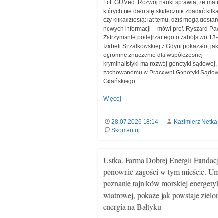
Fot. GUMed. Rozwój nauki sprawia, że mate
których nie dało się skutecznie zbadać kilk
czy kilkadziesiąt lat temu, dziś mogą dostar
nowych informacji – mówi prof. Ryszard Pa
Zatrzymanie podejrzanego o zabójstwo 13-l
Izabeli Strzałkowskiej z Gdyni pokazało, jak
ogromne znaczenie dla współczesnej
kryminalistyki ma rozwój genetyki sądowej.
zachowanemu w Pracowni Genetyki Sądow
Gdańskiego …
Więcej
→
28.07.2026 18:14
Kazimierz Netka
Skomentuj
Ustka. Farma Dobrej Energii Fundac
ponownie zagości w tym mieście. U
poznanie tajników morskiej energety
wiatrowej, pokaże jak powstaje zielo
energia na Bałtyku