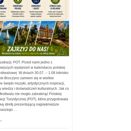
lustracji: POT. Przed nami jedno z
iejszych wydarzeń w kalendarzu polskiej
estiwalowej W dniach 30.07. – 1.08 lotnisko
ek-Broczyno zamieni się w wielkie
 święto muzyki, artystycznych inspiracji,
 wiedzy i doświadczeń kulturalnych. Jak co
 festiwalu nie mogło zabraknąć Polskiej
acji Turystycznej (POT), która przygotowała
wą strefę prezentującą najpiękniejsze
 naszego …
→