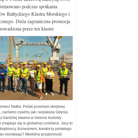
formowano podczas spotkania
ów Bałtyckiego Klastra Morskiego i
znego. Duża zagraniczna promocja
owadzona przez ten klaster
zimierz Netka. Polski przemysł okrętowy
a, zarówno cywilny jak i wojskowy Gdynia
raz bardziej sławna w świecie budowy
i znajduje się w globalnej czołówce. Jacy to
dsiębiorcy, biznesmeni, kreatorzy polskiego
łu morskiego? Mieliśmy przyjemność