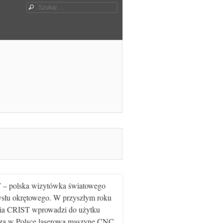
Szukaj
– polska wizytówka światowego
słu okrętowego. W przyszłym roku
ia CRIST wprowadzi do użytku
zą w Polsce laserową maszynę CNC