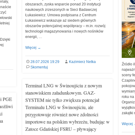
riały,
obszarach, zyska wsparcie ponad 20 instytucji
anaście
naukowych zrzeszonych w Sieci Badawczej
czyć
Łukasiewicz. Umowa podpisana z Centrum
włowski
Łukasiewicz wskazuje aż siedem głównych
etniej
obszarów potencjalnej współpracy – m.in. rozwój
technologii magazynowania i nowych nośników
energii, …
 Dzięki
ej
Więcej
→
28.07.2026 19:29
Kazimierz Netka
Źródło i
Skomentuj
najważn
sceny f
Czaplin
Terminal LNG w Świnoujściu z nowym
pokojowe
wymiany
stanowiskiem załadunkowym. GAZ-
roku na
ji PGE
SYSTEM nie tylko zwiększa potencjał
Organiz
możliwi
Terminalu LNG w Świnoujściu, ale
wyjątko
ki
zakątki
przygotowuje również nowe zdolności
na
importowe na polskim wybrzeżu, budując w
Więcej
Zatoce Gdańskiej FSRU – pływający