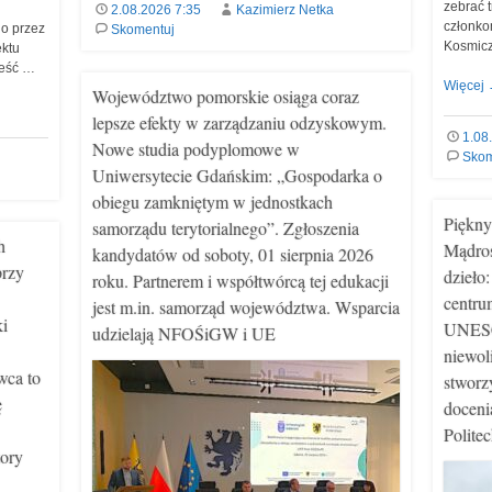
zebrać 
2.08.2026 7:35
Kazimierz Netka
członko
o przez
Skomentuj
Kosmicz
ektu
ześć …
Więcej
Województwo pomorskie osiąga coraz
lepsze efekty w zarządzaniu odzyskowym.
1.08
Nowe studia podyplomowe w
Skom
Uniwersytecie Gdańskim: „Gospodarka o
obiegu zamkniętym w jednostkach
Piękny
samorządu terytorialnego”. Zgłoszenia
h
Mądroś
kandydatów od soboty, 01 sierpnia 2026
przy
dzieło
roku. Partnerem i współtwórcą tej edukacji
centru
jest m.in. samorząd województwa. Wsparcia
ki
UNESCO
udzielają NFOŚiGW i UE
niewol
wca to
stworz
ę
doceni
Polite
tory