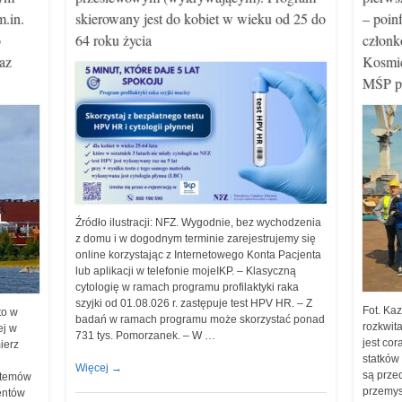
m.in.
skierowany jest do kobiet w wieku od 25 do
– poin
o
64 roku życia
członk
az
Kosmic
MŚP pr
Źródło ilustracji: NFZ. Wygodnie, bez wychodzenia
z domu i w dogodnym terminie zarejestrujemy się
online korzystając z Internetowego Konta Pacjenta
lub aplikacji w telefonie mojeIKP. – Klasyczną
cytologię w ramach programu profilaktyki raka
szyjki od 01.08.026 r. zastępuje test HPV HR. – Z
Fot. Ka
to w
badań w ramach programu może skorzystać ponad
rozkwit
ej w
731 tys. Pomorzanek. – W …
jest co
ierz
statków 
Więcej
→
są prze
stemów
przemys
entów