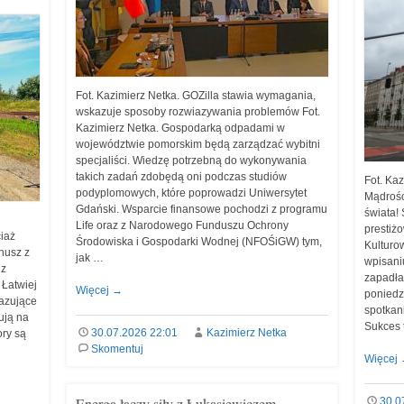
Fot. Kazimierz Netka. GOZilla stawia wymagania,
wskazuje sposoby rozwiazywania problemów Fot.
Kazimierz Netka. Gospodarką odpadami w
województwie pomorskim będą zarządzać wybitni
specjaliści. Wiedzę potrzebną do wykonywania
takich zadań zdobędą oni podczas studiów
Fot. Kaz
podyplomowych, które poprowadzi Uniwersytet
Mądrośc
Gdański. Wsparcie finansowe pochodzi z programu
świata! 
Life oraz z Narodowego Funduszu Ochrony
prestiż
iaż
Środowiska i Gospodarki Wodnej (NFOŚiGW) tym,
Kulturo
anusz z
jak …
wpisani
 z
zapadła
 Łatwiej
Więcej
→
poniedz
kazujące
spotkan
ują na
Sukces 
30.07.2026 22:01
Kazimierz Netka
ory są
Skomentuj
Więcej
Energa łączy siły z Łukasiewiczem –
30.0