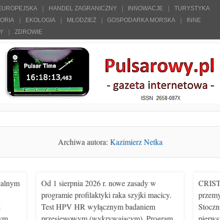
 EUROPEJSKA
HANDEL ZAGRANICZNY
INNOWACJE
TURYSTYKA
TORIA
EKOLOGIA
MŁODZIEŻ
GOSPODARKA MORSKA
INNE
ŁY
ZDROWIE
Archiwa autora:
Kazimierz Netka
inalnym
Od 1 sierpnia 2026 r. nowe zasady w
CRIST 
programie profilaktyki raka szyjki macicy.
przemy
i
Test HPV HR wyłącznym badaniem
Stoczn
nym
przesiewowym (wykrywającym). Program
pierws