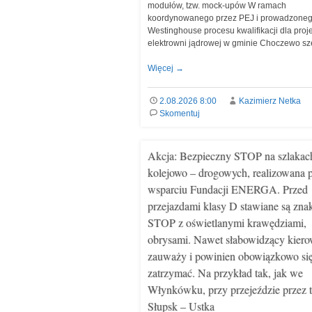
modułów, tzw. mock-upów W ramach
koordynowanego przez PEJ i prowadzoneg
Westinghouse procesu kwalifikacji dla proj
elektrowni jądrowej w gminie Choczewo s
Więcej
→
2.08.2026 8:00
Kazimierz Netka
Skomentuj
Akcja: Bezpieczny STOP na szlakac
kolejowo – drogowych, realizowana 
wsparciu Fundacji ENERGA. Przed
przejazdami klasy D stawiane są zna
STOP z oświetlanymi krawędziami,
obrysami. Nawet słabowidzący kiero
zauważy i powinien obowiązkowo si
zatrzymać. Na przykład tak, jak we
Włynkówku, przy przejeździe przez 
Słupsk – Ustka