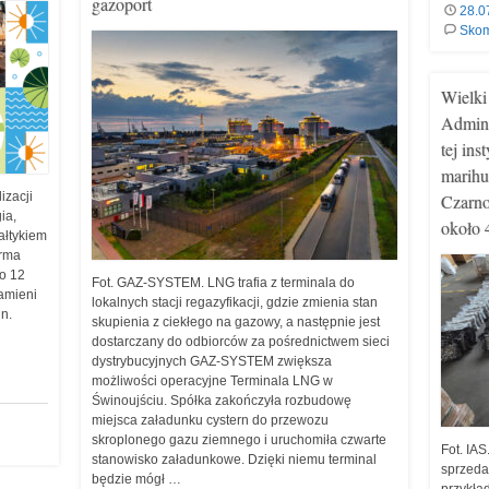
gazoport
28.0
Skom
Wielki
Admini
tej ins
marihu
izacji
Czarno
ia,
około 
ałtykiem
arma
do 12
Fot. GAZ-SYSTEM. LNG trafia z terminala do
zamieni
lokalnych stacji regazyfikacji, gdzie zmienia stan
in.
skupienia z ciekłego na gazowy, a następnie jest
dostarczany do odbiorców za pośrednictwem sieci
dystrybucyjnych GAZ-SYSTEM zwiększa
możliwości operacyjne Terminala LNG w
Świnoujściu. Spółka zakończyła rozbudowę
miejsca załadunku cystern do przewozu
skroplonego gazu ziemnego i uruchomiła czwarte
Fot. IAS
stanowisko załadunkowe. Dzięki niemu terminal
sprzeda
będzie mógł …