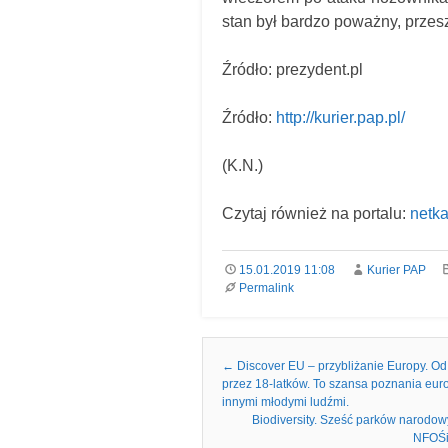
stan był bardzo poważny, przes
Źródło: prezydent.pl
Źródło:
http://kurier.pap.pl/
(K.N.)
Czytaj również na portalu:
netka
15.01.2019 11:08
Kurier PAP
Permalink
Nawigacja we wpisach
←
Discover EU – przybliżanie Europy. Od 
przez 18-latków. To szansa poznania eur
innymi młodymi ludźmi.
Biodiversity. Sześć parków narodo
NFOŚiG