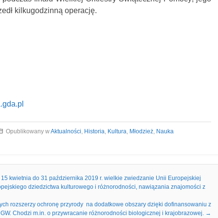
zedł kilkugodzinną operację.
.gda.pl
Opublikowany w
Aktualności
,
Historia
,
Kultura
,
Młodzież
,
Nauka
15 kwietnia do 31 października 2019 r. wielkie zwiedzanie Unii Europejskiej
opejskiego dziedzictwa kulturowego i różnorodności, nawiązania znajomości z
wych rozszerzy ochronę przyrody na dodatkowe obszary dzięki dofinansowaniu z
W. Chodzi m.in. o przywracanie różnorodności biologicznej i krajobrazowej.
→