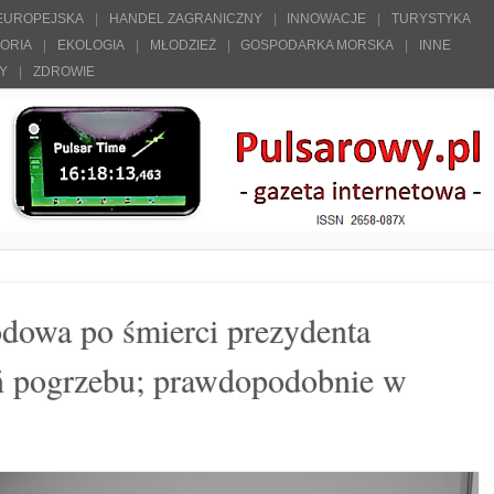
 EUROPEJSKA
HANDEL ZAGRANICZNY
INNOWACJE
TURYSTYKA
TORIA
EKOLOGIA
MŁODZIEŻ
GOSPODARKA MORSKA
INNE
ŁY
ZDROWIE
odowa po śmierci prezydenta
ń pogrzebu; prawdopodobnie w