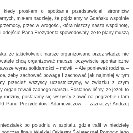
kiedy prosiłem o spotkanie przedstawicieli stronnictw
tarnych, miałem nadzieję, że pójdziemy w Gdańsku wspólnie
przemocy, przeciw wrogości, która niszczy naszą wspólnotę,
a i odejście Pana Prezydenta spowodowały, że te plany muszą
ku, że jakiekolwiek marsze organizowane przez władze nie
bywatele chcą organizować marsze, oczywiście spontaniczne
 zawsze wyraz solidarności – mówił. – Ale ponieważ rodzina –
chce, żeby zachować powagę i zachować jak najmniej w tym
j my przecież wszyscy uczestniczymy, w związku z czym
y organizowali żadnego marszu. Postanowiliśmy, że jeżeli to
y rodziny, postaramy się wszyscy zjawić na pogrzebie i tam
ołd Panu Prezydentowi Adamowiczowi – zaznaczył Andrzej
działek po południu w szpitalu, gdzie trafił w niedzielę
podczas finału Wielkiej Orkiestry Świątecznej Pomocy; jego