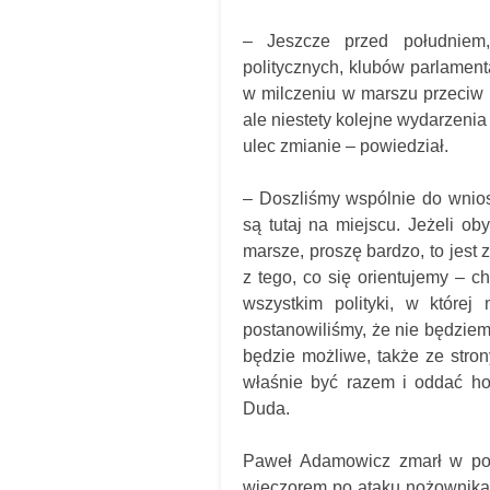
– Jeszcze przed południem, 
politycznych, klubów parlamen
w milczeniu w marszu przeciw 
ale niestety kolejne wydarzeni
ulec zmianie – powiedział.
– Doszliśmy wspólnie do wnios
są tutaj na miejscu. Jeżeli o
marsze, proszę bardzo, to jest
z tego, co się orientujemy – 
wszystkim polityki, w które
postanowiliśmy, że nie będziem
będzie możliwe, także ze stron
właśnie być razem i oddać h
Duda.
Paweł Adamowicz zmarł w ponie
wieczorem po ataku nożownika 