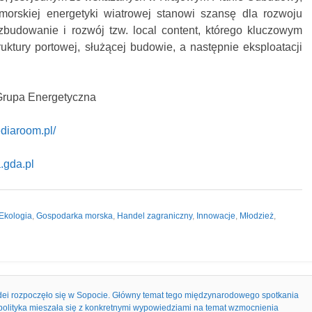
morskiej energetyki wiatrowej stanowi szansę dla rozwoju
budowanie i rozwój tzw. local content, którego kluczowym
uktury portowej, służącej budowie, a następnie eksploatacji
 Grupa Energetyczna
ediaroom.pl/
.gda.pl
Ekologia
,
Gospodarka morska
,
Handel zagraniczny
,
Innowacje
,
Młodzież
,
ei rozpoczęło się w Sopocie. Główny temat tego międzynarodowego spotkania
 polityka mieszała się z konkretnymi wypowiedziami na temat wzmocnienia