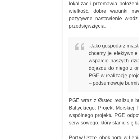
lokalizacji przemawia położen
wielkość, dobre warunki naw
pozytywne nastawienie władz
przedsięwzięcia.
„Jako gospodarz miast
chcemy je efektywnie
wsparcie naszych dzi
dojazdu do niego z o
PGE w realizację pro
– podsumowuje burmis
PGE wraz z Ørsted realizuje b
Bałtyckiego. Projekt Morskiej
wspólnego projektu PGE odpow
serwisowego, który stanie się 
Port w Ustce, obok portu w Łe