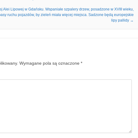
ej Alei Lipowej w Gdańsku. Wspaniałe szpalery drzew, posadzone w XVIII wieku,
sy ruchu pojazdów, by zieleń miała więcej miejsca. Sadzone będą europejskie
lipy pallidy
→
blikowany.
Wymagane pola są oznaczone
*