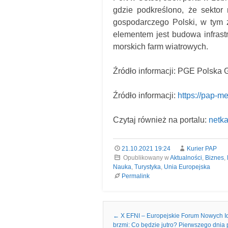
gdzie podkreślono, że sektor 
gospodarczego Polski, w tym z
elementem jest budowa infrastr
morskich farm wiatrowych.
Źródło informacji: PGE Polska
Źródło informacji:
https://pap-m
Czytaj również na portalu:
netka
21.10.2021 19:24
Kurier PAP
Opublikowany w
Aktualności
,
Biznes
,
Nauka
,
Turystyka
,
Unia Europejska
Permalink
Nawigacja we wpisach
←
X EFNI – Europejskie Forum Nowych Id
brzmi: Co będzie jutro? Pierwszego dnia