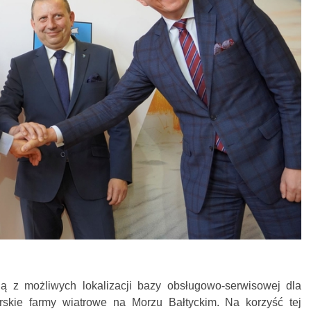
ną z możliwych lokalizacji bazy obsługowo-serwisowej dla
skie farmy wiatrowe na Morzu Bałtyckim. Na korzyść tej