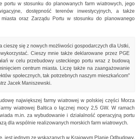
ie portu w stosunku do planowanych farm wiatrowych, jego
igacyjne, dostępność terenów inwestycyjnych, a także
 miasta oraz Zarządu Portu w stosunku do planowanego
a cieszę się z nowych możliwości gospodarczych dla Ustki,
 wykorzystać. Cieszy mnie także deklarowane przez PGE
ałań w celu przebudowy usteckiego portu wraz z budową
minięciem centrum miasta. Liczę także na zaangażowanie
jektów społecznych, tak potrzebnych naszym mieszkańcom”
trz Jacek Maniszewski.
udowę największej farmy wiatrowej w polskiej części Morza
 Farmy wiatrowej Baltica o łącznej mocy 2,5 GW. W ramach
iada m.in. za wybudowanie i działalność operacyjną portu
bazą dla wspólnie realizowanych morskich farm wiatrowych.
bie, jest jednym ze wskazanych w Krajowym Planie Odbudowy,