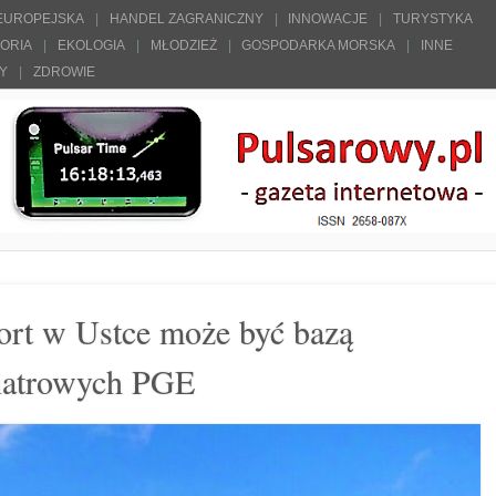
 EUROPEJSKA
HANDEL ZAGRANICZNY
INNOWACJE
TURYSTYKA
TORIA
EKOLOGIA
MŁODZIEŻ
GOSPODARKA MORSKA
INNE
ŁY
ZDROWIE
Port w Ustce może być bazą
iatrowych PGE