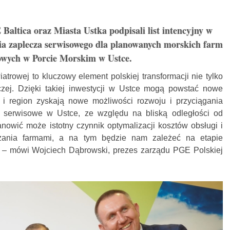
Baltica oraz Miasta Ustka podpisali list intencyjny w
ia zaplecza serwisowego dla planowanych morskich farm
owych w Porcie Morskim w Ustce.
atrowej to kluczowy element polskiej transformacji nie tylko
czej. Dzięki takiej inwestycji w Ustce mogą powstać nowe
 i region zyskają nowe możliwości rozwoju i przyciągania
ze serwisowe w Ustce, ze względu na bliską odległości od
nowić może istotny czynnik optymalizacji kosztów obsługi i
zania farmami, a na tym będzie nam zależeć na etapie
ji” – mówi Wojciech Dąbrowski, prezes zarządu PGE Polskiej