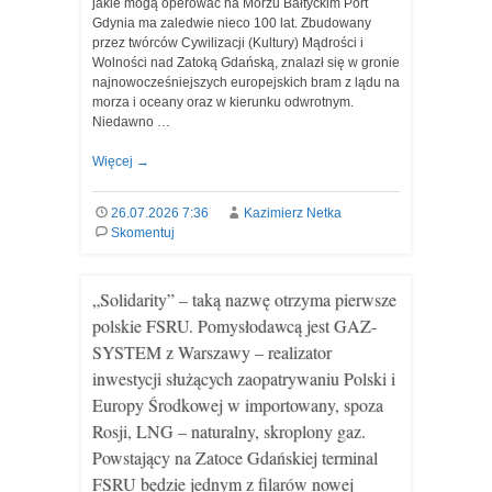
jakie mogą operować na Morzu Bałtyckim Port
Gdynia ma zaledwie nieco 100 lat. Zbudowany
przez twórców Cywilizacji (Kultury) Mądrości i
Wolności nad Zatoką Gdańską, znalazł się w gronie
najnowocześniejszych europejskich bram z lądu na
morza i oceany oraz w kierunku odwrotnym.
Niedawno …
Więcej
→
26.07.2026 7:36
Kazimierz Netka
Skomentuj
„Solidarity” – taką nazwę otrzyma pierwsze
polskie FSRU. Pomysłodawcą jest GAZ-
SYSTEM z Warszawy – realizator
inwestycji służących zaopatrywaniu Polski i
Europy Środkowej w importowany, spoza
Rosji, LNG – naturalny, skroplony gaz.
Powstający na Zatoce Gdańskiej terminal
FSRU będzie jednym z filarów nowej