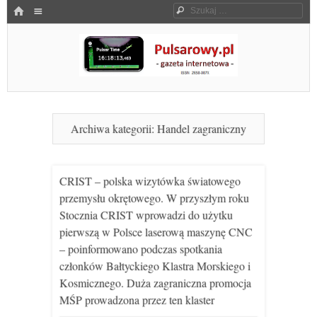
Menu
HOME
Szukaj
SKOCZ DO TREŚCI
Pulsarowy.pl
Archiwa kategorii:
Handel zagraniczny
CRIST – polska wizytówka światowego
przemysłu okrętowego. W przyszłym roku
Stocznia CRIST wprowadzi do użytku
pierwszą w Polsce laserową maszynę CNC
– poinformowano podczas spotkania
członków Bałtyckiego Klastra Morskiego i
Kosmicznego. Duża zagraniczna promocja
MŚP prowadzona przez ten klaster