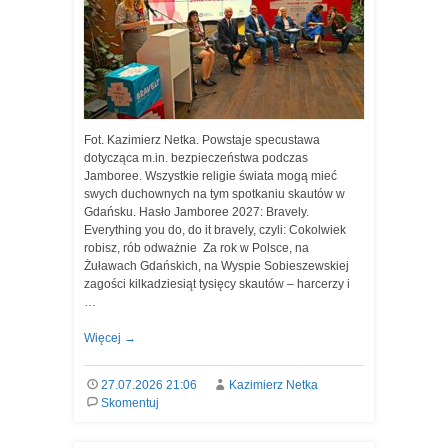
Fot. Kazimierz Netka. Powstaje specustawa
dotycząca m.in. bezpieczeństwa podczas
Jamboree. Wszystkie religie świata mogą mieć
swych duchownych na tym spotkaniu skautów w
Gdańsku. Hasło Jamboree 2027: Bravely.
Everything you do, do it bravely, czyli: Cokolwiek
robisz, rób odważnie Za rok w Polsce, na
Żuławach Gdańskich, na Wyspie Sobieszewskiej
zagości kilkadziesiąt tysięcy skautów – harcerzy i
…
Więcej
→
27.07.2026 21:06
Kazimierz Netka
Skomentuj