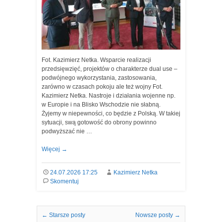
Fot. Kazimierz Netka. Wsparcie realizacji
przedsięwzięć, projektów o charakterze dual use –
podwójnego wykorzystania, zastosowania,
zarówno w czasach pokoju ale też wojny Fot.
Kazimierz Netka. Nastroje i działania wojenne np.
w Europie i na Blisko Wschodzie nie słabną.
Żyjemy w niepewności, co będzie z Polską. W takiej
sytuacji, swą gotowość do obrony powinno
podwyższać nie …
Więcej
→
24.07.2026 17:25
Kazimierz Netka
Skomentuj
Nawigacja we wpisach
←
Starsze posty
Nowsze posty
→