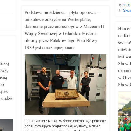
21.0
Skom
Podstawa moździerza – płyta oporowa –
unikatowe odkrycie na Westerplatte,
dokonane przez archeologów z Muzeum II
Harcer
Wojny Światowej w Gdańsku. Historia
na Koc
obrony przez Polaków tego Pola Bitwy
świata
1939 jest coraz lepiej znana
mieści
festiw
muszą
Show B
towy,
uznani
asną
w Grze
po
Show 
iątek
o cudze
Fot. Kazimierz Netka. W środę odbyło się spotkanie
podsumowujące projekt nowej wystawy, a dzień