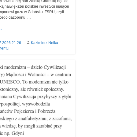
i stworzonej nad Zatoką Gdańską będzie
ką największej polskiej inwestycji mającej
importowi gazu w Gdańsku: FSRU, czyli
cego gazoportu, …
→
7.2026 21:26
Kazimierz Netka
entuj
i modernizm – dzieło Cywilizacji
ry) Mądrości i Wolności – w centrum
 UNESCO. To modernizm nie tylko
ektoniczny, ale również społeczny.
iana Cywilizacja przybyszy z głębi
pospolitej, wyswobodziła
ańców Pojezierza i Pobrzeża
skiego z analfabetyzmu, z zacofania,
m wiedzę, by mogli zarabiać przy
e np. Gdyni