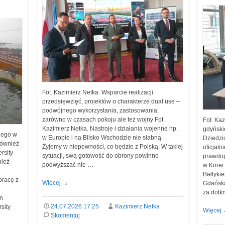
Fot. Kazimierz Netka. Wsparcie realizacji
przedsięwzięć, projektów o charakterze dual use –
podwójnego wykorzystania, zastosowania,
zarówno w czasach pokoju ale też wojny Fot.
Fot. Kaz
Kazimierz Netka. Nastroje i działania wojenne np.
gdyński
iego w
w Europie i na Blisko Wschodzie nie słabną.
Dziedzi
również
Żyjemy w niepewności, co będzie z Polską. W takiej
oficjaln
rsity
sytuacji, swą gotowość do obrony powinno
prawdop
nież
podwyższać nie …
w Korei
Bałtykie
pracę z
Więcej
→
Gdańską
za dotk
n
24.07.2026 17:25
Kazimierz Netka
sity
Więcej
Skomentuj