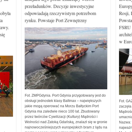
przeładunków. Decyzje inwestycyjne
Europy
obyła
odpowiadają rzeczywistym potrzebom
Rosji,
ta
rynku. Powstaje Port Zewnętrzny
Powsta
ławy.
FSRU b
się
archit
w Euro
Fot. ZMPGdynia. Port Gdynia przygotowany jest do
obsługi jednostek klasy Baltmax – największych
Fot. GA
jakie mogą operować na Morzu Bałtyckim Port
zaczęła
Gdynia ma zaledwie nieco 100 lat. Zbudowany
Mądrośc
przez twórców Cywilizacji (Kultury) Mądrości i
umacnia
Wolności nad Zatoką Gdańską, znalazł się w gronie
Nazwa: S
najnowocześniejszych europejskich bram z lądu na
najważni