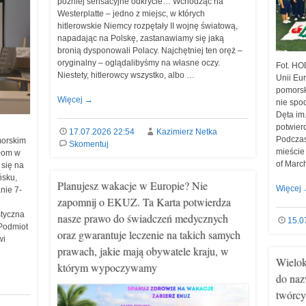
później sensacyjne odkrycie… Wchodząc na
Westerplatte – jedno z miejsc, w których
hitlerowskie Niemcy rozpętały II wojnę światową,
napadając na Polskę, zastanawiamy się jaką
bronią dysponowali Polacy. Najchętniej ten oręż –
oryginalny – oglądalibyśmy na własne oczy.
Fot. HO
Niestety, hitlerowcy wszystko, albo …
Unii Eu
pomorsk
Więcej
→
nie spo
Dęta im
potwierd
17.07.2026 22:54
Kazimierz Netka
Podczas
morskim
Skomentuj
mieście
łom w
of Marc
się na
ńsku,
Planujesz wakacje w Europie? Nie
Więcej
nie 7-
zapomnij o EKUZ. Ta Karta potwierdza
styczna
nasze prawo do świadczeń medycznych
15.0
 Podmiot
oraz gwarantuje leczenie na takich samych
wi
prawach, jakie mają obywatele kraju, w
Wielok
którym wypoczywamy
do naz
twórcy