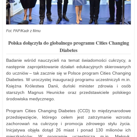
Fot. PAP/Kadr z filmu
Polska dołączyła do globalnego programu Cities Changing
Diabetes
Badanie wśród nauczycieli na temat świadomości cukrzycy, a
następnie zaprojektowanie działań edukacyjnych skierowanych
do uczniów – tak zacznie się w Polsce program Cities Changing
Diabetes. W uroczystej inauguracji programu uczestniczyli m.in.
Księżna Królestwa Danii, duński minister zdrowia i osób
starszych Magnus Heunicke oraz przedstawiciele polskiego
środowiska medycznego.
Program Cities Changing Diabetes (CCD) to międzynarodowe
przedsięwzięcie, którego celem jest zatrzymanie wzrostu
zachorowań na cukrzycę i promocja zdrowego stylu życia.
Inicjatywa objęła dotąd 26 miast i ponad 130 milionów ich
mieszkańców. W programie uczestniczą m.in. Meksyk,