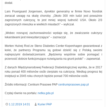
dodał.
Lars Fruergaard Jorgensen, dyrektor generalny w firmie Novo Nordisk
zwracał uwagę na skalę choroby. „Około 300 mln ludzi jest poważnie
zagrożonych cukrzycą; to jest mniej więcej ludność USA. Około 2/3
zagrożonych mieszka w wielkich miastach” – wyliczał.
„Wobec rosnącej zachorowalności wydaje się, że zwalczanie cukrzycy
lekarstwami jest niewystarczające” – zaznaczył.
Morten Hulvej Rod ze Steno Diabetes Center Kopenhagen gwarantował z
kolei, że partnerzy Programu są gotowi dzielić się z Polską swoimi
najlepszymi doświadczeniami. „Będziemy wspólnie sobie pomagać i
przenosić dobrze funkcjonujące rozwiązania na grunt polski” – zapewniał.
Z danych Międzynarodowej Federacji Diabetologicznej wynika, że w 2017
roku ponad 400 milionów osób cierpiało na cukrzycę. Według prognoz tej
instytucji w 2045 roku chorych będzie ponad 700 milionów osób.
Źródło informacji: Centrum Prasowe PAP
centrumprasowe.pap.pl
Czytaj równie na portalu:
netka.gda.pl
1.12.2019 14:01
Kurier PAP