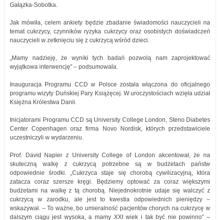
Gałązka-Sobotka.
Jak mówiła, celem ankiety będzie zbadanie świadomości nauczycieli na
temat cukrzycy, czynników ryzyka cukrzycy oraz osobistych doświadczeń
nauczycieli w zetknięciu się z cukrzycą wśród dzieci.
„Mamy nadzieję, że wyniki tych badań pozwolą nam zaprojektować
wyjątkowa interwencję” – podsumowała.
Inauguracja Programu CCD w Polsce została włączona do oficjalnego
programu wizyty Duńskiej Pary Książęcej. W uroczystościach wzięła udział
Księżna Królestwa Danii.
Inicjatorami Programu CCD są University College London, Steno Diabetes
Center Copenhagen oraz firma Novo Nordisk, których przedstawiciele
uczestniczyli w wydarzeniu.
Prof. David Napier z University College of London akcentował, że na
skuteczną walkę z cukrzycą potrzebne są w budżetach państw
odpowiednie środki. „Cukrzyca staje się chorobą cywilizacyjną, która
zatacza coraz szersze kręgi. Będziemy optować za coraz większymi
budżetami na walkę z tą chorobą. Niejednokrotnie udaje się walczyć z
cukrzycą w zarodku, ale jest to kwestia odpowiednich pieniędzy –
wskazywał. – To ważne, bo umieralność pacjentów chorych na cukrzycę w
dalszym ciągu jest wysoka, a mamy XXI wiek i tak być nie powinno” –