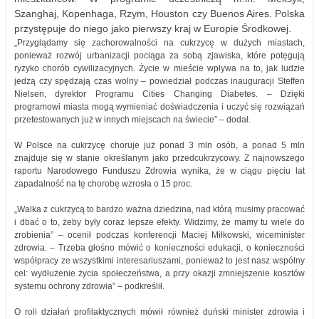
Szanghaj, Kopenhaga, Rzym, Houston czy Buenos Aires. Polska
przystępuje do niego jako pierwszy kraj w Europie Środkowej.
„Przyglądamy się zachorowalności na cukrzycę w dużych miastach,
ponieważ rozwój urbanizacji pociąga za sobą zjawiska, które potęgują
ryzyko chorób cywilizacyjnych. Życie w mieście wpływa na to, jak ludzie
jedzą czy spędzają czas wolny – powiedział podczas inauguracji Steffen
Nielsen, dyrektor Programu Cities Changing Diabetes. – Dzięki
programowi miasta mogą wymieniać doświadczenia i uczyć się rozwiązań
przetestowanych już w innych miejscach na świecie” – dodał.
W Polsce na cukrzycę choruje już ponad 3 mln osób, a ponad 5 mln
znajduje się w stanie określanym jako przedcukrzycowy. Z najnowszego
raportu Narodowego Funduszu Zdrowia wynika, że w ciągu pięciu lat
zapadalność na tę chorobę wzrosła o 15 proc.
„Walka z cukrzycą to bardzo ważna dziedzina, nad którą musimy pracować
i dbać o to, żeby były coraz lepsze efekty. Widzimy, że mamy tu wiele do
zrobienia” – ocenił podczas konferencji Maciej Miłkowski, wiceminister
zdrowia. – Trzeba głośno mówić o konieczności edukacji, o konieczności
współpracy ze wszystkimi interesariuszami, ponieważ to jest nasz wspólny
cel: wydłużenie życia społeczeństwa, a przy okazji zmniejszenie kosztów
systemu ochrony zdrowia” – podkreślił.
O roli działań profilaktycznych mówił również duński minister zdrowia i