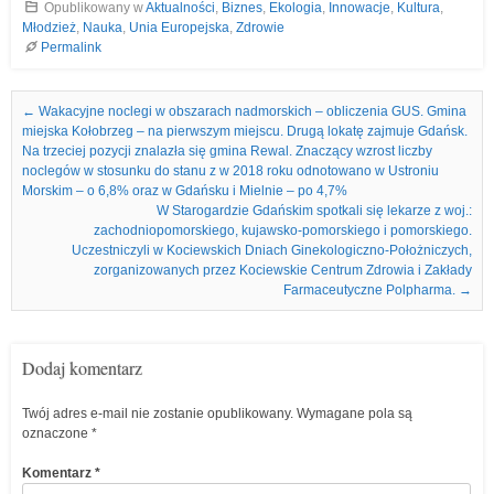
Opublikowany w
Aktualności
,
Biznes
,
Ekologia
,
Innowacje
,
Kultura
,
Młodzież
,
Nauka
,
Unia Europejska
,
Zdrowie
Permalink
Nawigacja we wpisach
←
Wakacyjne noclegi w obszarach nadmorskich – obliczenia GUS. Gmina
miejska Kołobrzeg – na pierwszym miejscu. Drugą lokatę zajmuje Gdańsk.
Na trzeciej pozycji znalazła się gmina Rewal. Znaczący wzrost liczby
noclegów w stosunku do stanu z w 2018 roku odnotowano w Ustroniu
Morskim – o 6,8% oraz w Gdańsku i Mielnie – po 4,7%
W Starogardzie Gdańskim spotkali się lekarze z woj.:
zachodniopomorskiego, kujawsko-pomorskiego i pomorskiego.
Uczestniczyli w Kociewskich Dniach Ginekologiczno-Położniczych,
zorganizowanych przez Kociewskie Centrum Zdrowia i Zakłady
Farmaceutyczne Polpharma.
→
Dodaj komentarz
Twój adres e-mail nie zostanie opublikowany.
Wymagane pola są
oznaczone
*
Komentarz
*