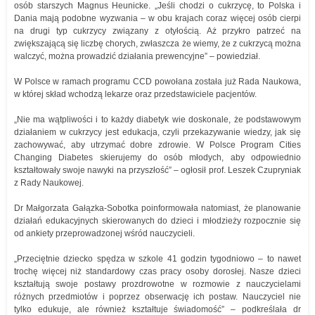
osób starszych Magnus Heunicke. „Jeśli chodzi o cukrzycę, to Polska i
Dania mają podobne wyzwania – w obu krajach coraz więcej osób cierpi
na drugi typ cukrzycy związany z otyłością. Aż przykro patrzeć na
zwiększającą się liczbę chorych, zwłaszcza że wiemy, że z cukrzycą można
walczyć, można prowadzić działania prewencyjne” – powiedział.
W Polsce w ramach programu CCD powołana została już Rada Naukowa,
w której skład wchodzą lekarze oraz przedstawiciele pacjentów.
„Nie ma wątpliwości i to każdy diabetyk wie doskonale, że podstawowym
działaniem w cukrzycy jest edukacja, czyli przekazywanie wiedzy, jak się
zachowywać, aby utrzymać dobre zdrowie. W Polsce Program Cities
Changing Diabetes skierujemy do osób młodych, aby odpowiednio
kształtowały swoje nawyki na przyszłość” – ogłosił prof. Leszek Czupryniak
z Rady Naukowej.
Dr Małgorzata Gałązka-Sobotka poinformowała natomiast, że planowanie
działań edukacyjnych skierowanych do dzieci i młodzieży rozpocznie się
od ankiety przeprowadzonej wśród nauczycieli.
„Przeciętnie dziecko spędza w szkole 41 godzin tygodniowo – to nawet
trochę więcej niż standardowy czas pracy osoby dorosłej. Nasze dzieci
kształtują swoje postawy prozdrowotne w rozmowie z nauczycielami
różnych przedmiotów i poprzez obserwację ich postaw. Nauczyciel nie
tylko edukuje, ale również kształtuje świadomość” – podkreślała dr