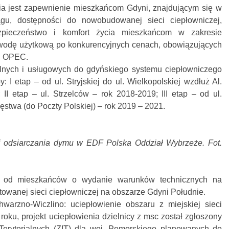
a jest zapewnienie mieszkańcom Gdyni, znajdującym się w
ągu, dostępności do nowobudowanej sieci ciepłowniczej,
ezpieczeństwo i komfort życia mieszkańcom w zakresie
ą wodę użytkową po konkurencyjnych cenach, obowiązujących
ej OPEC.
lnych i usługowych do gdyńskiego systemu ciepłowniczego
: I etap – od ul. Stryjskiej do ul. Wielkopolskiej wzdłuż Al.
I etap – ul. Strzelców – rok 2018-2019; III etap – od ul.
ęstwa (do Poczty Polskiej) – rok 2019 – 2021.
ji odsiarczania dymu w EDF Polska Oddział Wybrzeże. Fot.
i od mieszkańców o wydanie warunków technicznych na
towanej sieci ciepłowniczej na obszarze Gdyni Południe.
arzno-Wiczlino: uciepłowienie obszaru z miejskiej sieci
roku, projekt uciepłowienia dzielnicy z msc został zgłoszony
Terytorialnych (ZIT) dla woj. Pomorskiego planowanych do