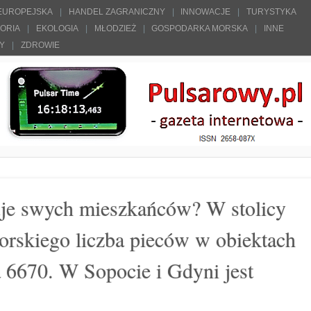
 EUROPEJSKA
HANDEL ZAGRANICZNY
INNOWACJE
TURYSTYKA
TORIA
EKOLOGIA
MŁODZIEŻ
GOSPODARKA MORSKA
INNE
ŁY
ZDROWIE
uje swych mieszkańców? W stolicy
rskiego liczba pieców w obiektach
 6670. W Sopocie i Gdyni jest