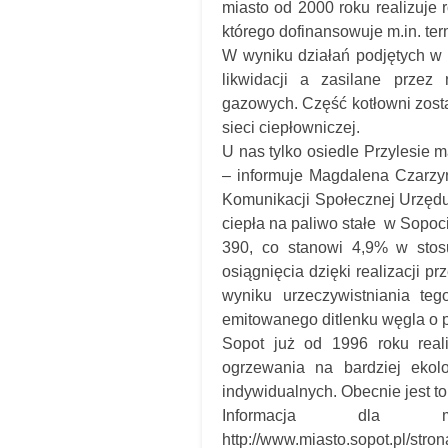
miasto od 2000 roku realizuje 
którego dofinansowuje m.in. te
W wyniku działań podjętych w
likwidacji a zasilane przez
gazowych. Część kotłowni zosta
sieci ciepłowniczej.
U nas tylko osiedle Przylesie 
– informuje Magdalena Czarzyń
Komunikacji Społecznej Urzędu
ciepła na paliwo stałe w Sopoci
390, co stanowi 4,9% w stos
osiągnięcia dzięki realizacji p
wyniku urzeczywistniania te
emitowanego ditlenku węgla o p
Sopot już od 1996 roku real
ogrzewania na bardziej ekol
indywidualnych. Obecnie jest to 
Informacja dla
http://www.miasto.sopot.pl/stro