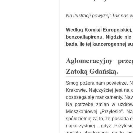
Na ilustracji powyżej: Tak nas
Według Komisji Europejskiej,
benzoalfapirenu. Nigdzie nie
bada, ile tej kancerogennej s
Aglomeracyjny prze
Zatoką Gdańską.
Smog pożera nam powietrze. Naj
Krakowie. Najczyściej jest na 
dostrzega się mankamenty. Nawe
Na potrzebę zmian w uzdrowi
Mieszkaniowej „Przylesie”. N
spółdzielnię za to, że posiada e
najkorzystniej – gdyż „Przylesi
została zbudowania po to, by 