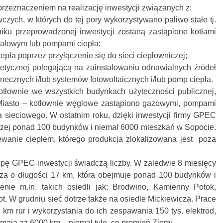
przeznaczeniem na realizację inwestycji związanych z:
ych, w których do tej pory wykorzystywano paliwo stałe tj.
niku przeprowadzonej inwestycji zostaną zastąpione kotłami
ałowym lub pompami ciepła;
iepła poprzez przyłączenie się do sieci ciepłowniczej;
etycznej polegającą na zainstalowaniu odnawialnych źródeł
onecznych i/lub systemów fotowoltaicznych i/lub pomp ciepła.
tłownie we wszystkich budynkach użyteczności publicznej,
 Miasto – kotłownie węglowe zastąpiono gazowymi, pompami
a sieciowego. W ostatnim roku, dzięki inwestycji firmy GPEC
iczej ponad 100 budynków i niemal 6000 mieszkań w Sopocie.
ewanie ciepłem, którego produkcja zlokalizowana jest poza
upę GPEC inwestycji świadczą liczby. W zaledwie 8 miesięcy
za o długości 17 km, która obejmuje ponad 100 budynków i
nie m.in. takich osiedli jak: Brodwino, Kamienny Potok,
. W grudniu sieć dotrze także na osiedle Mickiewicza. Prace
km rur i wykorzystania do ich zespawania 150 tys. elektrod,
 mają aż 6000 km – niemal tyle, co promień Ziemi.