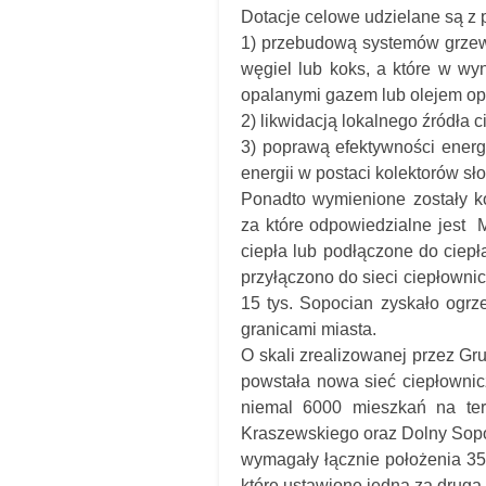
Dotacje celowe udzielane są z 
1) przebudową systemów grzewcz
węgiel lub koks, a które w wy
opalanymi gazem lub olejem op
2) likwidacją lokalnego źródła c
3) poprawą efektywności energ
energii w postaci kolektorów sł
Ponadto wymienione zostały ko
za które odpowiedzialne jest
ciepła lub podłączone do ciepł
przyłączono do sieci ciepłown
15 tys. Sopocian zyskało ogrz
granicami miasta.
O skali zrealizowanej przez Gr
powstała nowa sieć ciepłownic
niemal 6000 mieszkań na tere
Kraszewskiego oraz Dolny Sopot
wymagały łącznie położenia 35 
które ustawione jedna za drugą