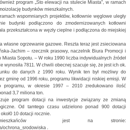
również program „Sto elewacji na stulecie Miasta”, w ramach
rmoizolację budynków mieszkalnych.
 ramach wspomnianych projektów, kotłownie węglowe uległy
 nie budynki podłączono do zmodernizowanych kotłowni
ła przekształcona w węzły cieplne i podłączona do miejskiej
ma własne ogrzewanie gazowe. Reszta teraz jest zsieciowana
ska-Jachim – rzecznik prasowy, naczelnik Biura Promocji i
 Miasta Sopotu. – W roku 1990 liczba indywidualnych źródeł
e wynosiła 7811. W chwili obecnej szacuje się, że jest ich ok.
unku do danych z 1990 roku. Wynik ten był możliwy do
rzez gminę od 1996 roku, programu likwidacji niskiej emisji. W
go programu, w okresie 1997 – 2010 zredukowano ilość
onad 3,7 miliona ton.
izuje program dotacji na inwestycje związany ze zmianą
ogiczne. Od tamtego czasu udzielono ponad 900 dotacji
okoł0 10 dotacji rocznie.
 mieszkańców jest na stronie:
na/ochrona_srodowiska .