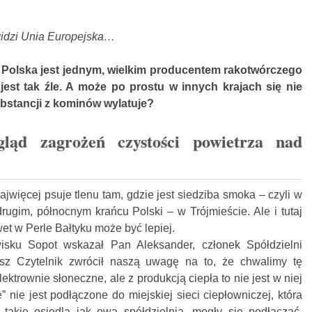
 widzi Unia Europejska…
 Polska jest jednym, wielkim producentem rakotwórczego
 jest tak źle. A może po prostu w innych krajach się nie
ubstancji z kominów wylatuje?
gląd zagrożeń czystości powietrza nad
więcej psuje tlenu tam, gdzie jest siedziba smoka – czyli w
drugim, północnym krańcu Polski – w Trójmieście. Ale i tutaj
t w Perle Bałtyku może być lepiej.
sku Sopot wskazał Pan Aleksander, członek Spółdzielni
asz Czytelnik zwrócił naszą uwagę na to, że chwalimy tę
lektrownie słoneczne, ale z produkcją ciepła to nie jest w niej
e” nie jest podłączone do miejskiej sieci ciepłowniczej, która
takie osiedla jak owa spółdzielnia, mogły się podłączać,