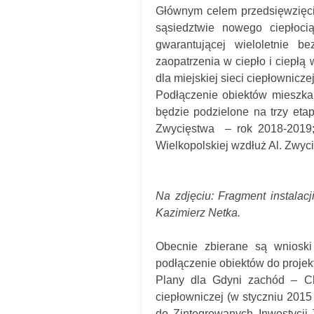
Głównym celem przedsięwzięci
sąsiedztwie nowego ciepłoci
gwarantującej wieloletnie b
zaopatrzenia w ciepło i ciepł
dla miejskiej sieci ciepłownicz
Podłączenie obiektów mieszka
będzie podzielone na trzy etapy
Zwycięstwa – rok 2018-2019; I
Wielkopolskiej wzdłuż Al. Zwyci
Na zdjęciu: Fragment instalac
Kazimierz Netka.
Obecnie zbierane są wniosk
podłączenie obiektów do projek
Plany dla Gdyni zachód – Chw
ciepłowniczej (w styczniu 2015 
do Zintegrowanych Inwestycji 