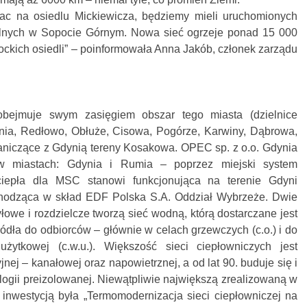
ac na osiedlu Mickiewicza, będziemy mieli uruchomionych
plnych w Sopocie Górnym. Nowa sieć ogrzeje ponad 15 000
ckich osiedli” – poinformowała Anna Jakób, członek zarządu
bejmuje swym zasięgiem obszar tego miasta (dzielnice
nia, Redłowo, Obłuże, Cisowa, Pogórze, Karwiny, Dąbrowa,
raniczące z Gdynią tereny Kosakowa. OPEC sp. z o.o. Gdynia
 w miastach: Gdynia i Rumia – poprzez miejski system
ciepła dla MSC stanowi funkcjonująca na terenie Gdyni
hodząca w skład EDF Polska S.A. Oddział Wybrzeże. Dwie
yłowe i rozdzielcze tworzą sieć wodną, którą dostarczane jest
ródła do odbiorców – głównie w celach grzewczych (c.o.) i do
żytkowej (c.w.u.). Większość sieci ciepłowniczych jest
nej – kanałowej oraz napowietrznej, a od lat 90. buduje się i
logii preizolowanej. Niewątpliwie największą zrealizowaną w
 inwestycją była „Termomodernizacja sieci ciepłowniczej na