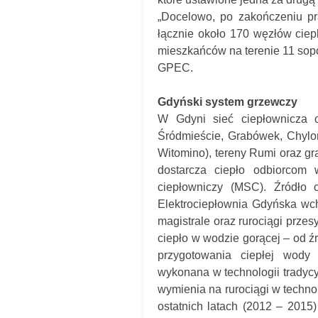
„Docelowo, po zakończeniu pr
łącznie około 170 węzłów cie
mieszkańców na terenie 11 sopo
GPEC.
Gdyński system grzewczy
W Gdyni sieć ciepłownicza o
Śródmieście, Grabówek, Chylo
Witomino), tereny Rumi oraz g
dostarcza ciepło odbiorcom
ciepłowniczy (MSC). Źródło 
Elektrociepłownia Gdyńska wc
magistrale oraz rurociągi przes
ciepło w wodzie gorącej – od ź
przygotowania ciepłej wody u
wykonana w technologii tradycyj
wymienia na rurociągi w techno
ostatnich latach (2012 – 2015)