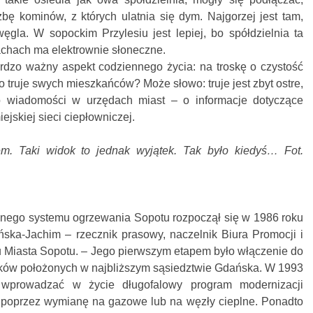
bę kominów, z których ulatnia się dym. Najgorzej jest tam,
ęgla. W sopockim Przylesiu jest lepiej, bo spółdzielnia ta
dachach ma elektrownie słoneczne.
dzo ważny aspekt codziennego życia: na troskę o czystość
o truje swych mieszkańców? Może słowo: truje jest zbyt ostre,
o wiadomości w urzędach miast – o informacje dotyczące
ejskiej sieci ciepłowniczej.
m. Taki widok to jednak wyjątek. Tak było kiedyś… Fot.
anego systemu ogrzewania Sopotu rozpoczął się w 1986 roku
ska-Jachim – rzecznik prasowy, naczelnik Biura Promocji i
 Miasta Sopotu. – Jego pierwszym etapem było włączenie do
ków położonych w najbliższym sąsiedztwie Gdańska. W 1993
 wprowadzać w życie długofalowy program modernizacji
 poprzez wymianę na gazowe lub na węzły cieplne. Ponadto