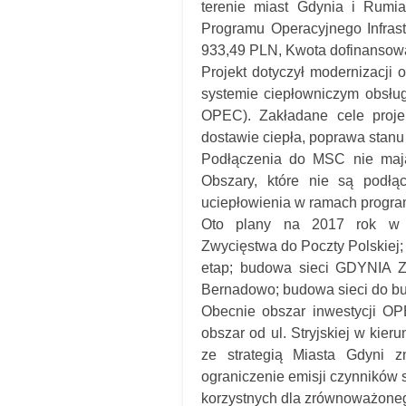
terenie miast Gdynia i Rumia
Programu Operacyjnego Infrast
933,49 PLN, Kwota dofinansowa
Projekt dotyczył modernizacji 
systemie ciepłowniczym obsłu
OPEC). Zakładane cele projek
dostawie ciepła, poprawa stanu
Podłączenia do MSC nie mają
Obszary, które nie są podłą
uciepłowienia w ramach progra
Oto plany na 2017 rok w
Zwycięstwa do Poczty Polskiej
etap; budowa sieci GDYNIA Z
Bernadowo; budowa sieci do budy
Obecnie obszar inwestycji OP
obszar od ul. Stryjskiej w kier
ze strategią Miasta Gdyni z
ograniczenie emisji czynników 
korzystnych dla zrównoważoneg