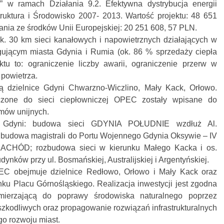
” w ramach Działania 9.2. Efektywna dystrybucja energii
ruktura i Środowisko 2007- 2013. Wartość projektu: 48 651
nia ze środków Unii Europejskiej: 20 251 608, 57 PLN.
ok. 30 km sieci kanałowych i napowietrznych działających w
gującym miasta Gdynia i Rumia (ok. 86 % sprzedaży ciepła
tu to: ograniczenie liczby awarii, ograniczenie przerw w
 powietrza.
 dzielnice Gdyni Chwarzno-Wiczlino, Mały Kack, Orłowo.
czone do sieci ciepłowniczej OPEC zostały wpisane do
mów unijnych.
 Gdyni: budowa sieci GDYNIA POŁUDNIE wzdłuż Al.
; budowa magistrali do Portu Wojennego Gdynia Oksywie – IV
ACHÓD; rozbudowa sieci w kierunku Małego Kacka i os.
nków przy ul. Bosmańskiej, Australijskiej i Argentyńskiej.
EC obejmuje dzielnice Redłowo, Orłowo i Mały Kack oraz
unku Placu Górnośląskiego. Realizacja inwestycji jest zgodna
mierzającą do poprawy środowiska naturalnego poprzez
szkodliwych oraz propagowanie rozwiązań infrastrukturalnych
o rozwoju miast.