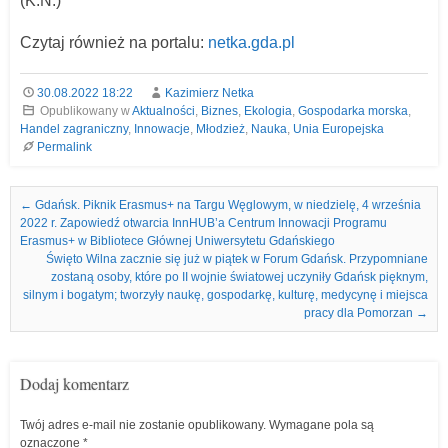
(K.N.)
Czytaj również na portalu:
netka.gda.pl
30.08.2022 18:22
Kazimierz Netka
Opublikowany w
Aktualności
,
Biznes
,
Ekologia
,
Gospodarka morska
,
Handel zagraniczny
,
Innowacje
,
Młodzież
,
Nauka
,
Unia Europejska
Permalink
Nawigacja we wpisach
←
Gdańsk. Piknik Erasmus+ na Targu Węglowym, w niedzielę, 4 września
2022 r. Zapowiedź otwarcia InnHUB’a Centrum Innowacji Programu
Erasmus+ w Bibliotece Głównej Uniwersytetu Gdańskiego
Święto Wilna zacznie się już w piątek w Forum Gdańsk. Przypomniane
zostaną osoby, które po II wojnie światowej uczyniły Gdańsk pięknym,
silnym i bogatym; tworzyły naukę, gospodarkę, kulturę, medycynę i miejsca
pracy dla Pomorzan
→
Dodaj komentarz
Twój adres e-mail nie zostanie opublikowany.
Wymagane pola są
oznaczone
*