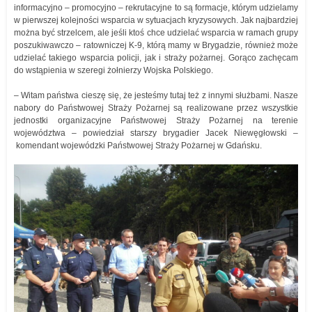
informacyjno – promocyjno – rekrutacyjne to są formacje, którym udzielamy
w pierwszej kolejności wsparcia w sytuacjach kryzysowych. Jak najbardziej
można być strzelcem, ale jeśli ktoś chce udzielać wsparcia w ramach grupy
poszukiwawczo – ratowniczej K-9, którą mamy w Brygadzie, również może
udzielać takiego wsparcia policji, jak i straży pożarnej. Gorąco zachęcam
do wstąpienia w szeregi żołnierzy Wojska Polskiego.
– Witam państwa cieszę się, że jesteśmy tutaj też z innymi służbami. Nasze
nabory do Państwowej Straży Pożarnej są realizowane przez wszystkie
jednostki organizacyjne Państwowej Straży Pożarnej na terenie
województwa – powiedział starszy brygadier Jacek Niewęgłowski –
komendant wojewódzki Państwowej Straży Pożarnej w Gdańsku.