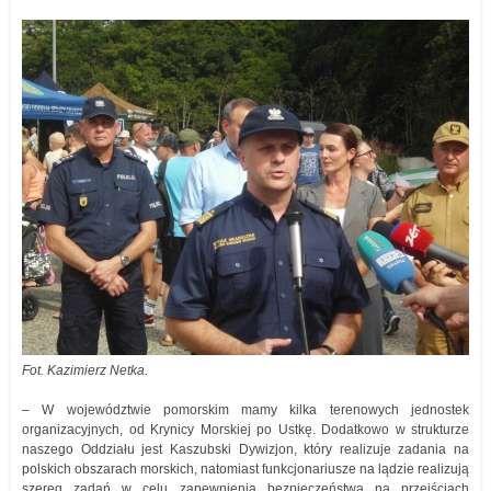
Fot. Kazimierz Netka.
– W województwie pomorskim mamy kilka terenowych jednostek
organizacyjnych, od Krynicy Morskiej po Ustkę. Dodatkowo w strukturze
naszego Oddziału jest Kaszubski Dywizjon, który realizuje zadania na
polskich obszarach morskich, natomiast funkcjonariusze na lądzie realizują
szereg zadań w celu zapewnienia bezpieczeństwa na przejściach