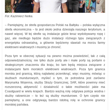
Fot. Kazimierz Netka.
– Pamiętajmy, że strefa gospodarcza Polski na Bałtyku – polska wyłączna
strefa ekonomiczna – to jest około jedna dziesiąta naszego terytorium, a
nawet więcej. W tej strefie są instalacje gdzie teraz wydobywamy ropę i
gaz, ale niedługo będzie dużo instalacji różnego typu związanych z
energetyka odnawialną, a głównie będziemy stawiali na morzu farmy
elektrowni wiatrowych i musimy je chronić.
Poza tym w obecnej sytuacji na pewno można powiedzieć, tak z całą
odpowiedzialnością: nie tylko duże porty ale i małe porty są portami o
strategicznym znaczeniu dla kraju, bo tam będą miejsca związane z
instalacjami farm morskich elektrowni wiatrowych. Poza tym granica
morska jest granicą, którą najłatwiej przeniknąć, więc musimy, mówiąc o
służbach mundurowych, myśleć o tym, że potrzebna jest zarówno
Marynarka Wojenna, służby Straży Granicznej, SAR, które powinny mieć
rozszerzoną aktywność i działalność o takie możliwości jakie ma
Coastguard w wielu krajach. Bardzo ważną rolę odgrywa policja wodna i
służby ratownicze – to też są służby mundurowe. O tym często nie
pamiętamy, a one odgrywają bardzo istotną rolę w ochronie granicy
morskiej państwa.