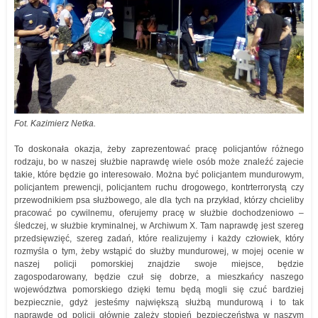
Fot. Kazimierz Netka.
To doskonała okazja, żeby zaprezentować pracę policjantów różnego
rodzaju, bo w naszej służbie naprawdę wiele osób może znaleźć zajecie
takie, które będzie go interesowało. Można być policjantem mundurowym,
policjantem prewencji, policjantem ruchu drogowego, kontrterrorystą czy
przewodnikiem psa służbowego, ale dla tych na przykład, którzy chcieliby
pracować po cywilnemu, oferujemy pracę w służbie dochodzeniowo –
śledczej, w służbie kryminalnej, w Archiwum X. Tam naprawdę jest szereg
przedsięwzięć, szereg zadań, które realizujemy i każdy człowiek, który
rozmyśla o tym, żeby wstąpić do służby mundurowej, w mojej ocenie w
naszej policji pomorskiej znajdzie swoje miejsce, będzie
zagospodarowany, będzie czuł się dobrze, a mieszkańcy naszego
województwa pomorskiego dzięki temu będą mogli się czuć bardziej
bezpiecznie, gdyż jesteśmy największą służbą mundurową i to tak
naprawdę od policji głównie zależy stopień bezpieczeństwa w naszym