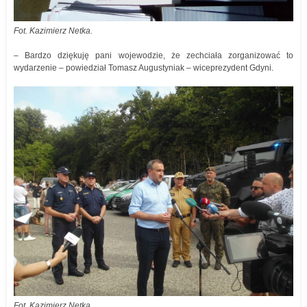
Fot. Kazimierz Netka.
– Bardzo dziękuję pani wojewodzie, że zechciała zorganizować to
wydarzenie – powiedział Tomasz Augustyniak – wiceprezydent Gdyni.
Fot. Kazimierz Netka.