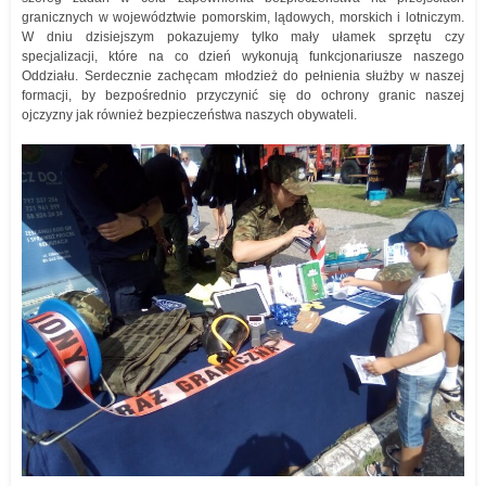
granicznych w województwie pomorskim, lądowych, morskich i lotniczym.
W dniu dzisiejszym pokazujemy tylko mały ułamek sprzętu czy
specjalizacji, które na co dzień wykonują funkcjonariusze naszego
Oddziału. Serdecznie zachęcam młodzież do pełnienia służby w naszej
formacji, by bezpośrednio przyczynić się do ochrony granic naszej
ojczyzny jak również bezpieczeństwa naszych obywateli.