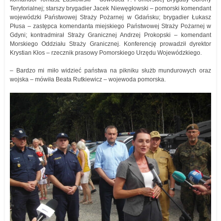
Terytorialnej; starszy brygadier Jacek Niewęgłowski – pomorski komendant
wojewódzki Państwowej Straży Pożarnej w Gdańsku; brygadier Łukasz
Płusa – zastępca komendanta miejskiego Państwowej Straży Pożarnej w
Gdyni; kontradmirał Straży Granicznej Andrzej Prokopski – komendant
Morskiego Oddziału Straży Granicznej. Konferencję prowadził dyrektor
Krystian Kłos – rzecznik prasowy Pomorskiego Urzędu Wojewódzkiego.
– Bardzo mi miło widzieć państwa na pikniku służb mundurowych oraz
wojska – mówiła Beata Rutkiewicz – wojewoda pomorska.