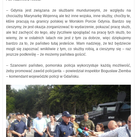
– Gdynia jest związana ze służbami mundurowymi, ze względu na
chociażby Marynarkę Wojenną ale też inne wojska, inne służby, choćby te,
które pracują na granicy polskiej w Morskim Porcie Gdynia. Bardzo się
cieszymy, że jest okazja zorganizować to wydarzenie, pokazać pracę służb,
ale też zachęcić do tego, aby życzliwie spoglądać na pracę tych służb, bo
wiemy, że w ostatnich latach nie jest z tym za dobrze, więc dziękujemy
bardzo za to, że państwo tutaj jesteście. Mam nadzieję, że też będziecie
mogli się zapoznać wnikliwie z tym, co służby robią, a cieszymy się – raz
jeszcze podkreślę – że możemy państwa gościć.
– Szanowni państwo, pomorska policja wykorzystuje każdą możliwość,
żeby promować zawód policjanta – powiedział inspektor Bogusław Ziemba
– komendant wojewódzki policji w Gdańsku.