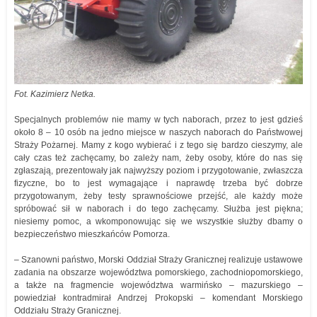
Fot. Kazimierz Netka.
Specjalnych problemów nie mamy w tych naborach, przez to jest gdzieś
około 8 – 10 osób na jedno miejsce w naszych naborach do Państwowej
Straży Pożarnej. Mamy z kogo wybierać i z tego się bardzo cieszymy, ale
cały czas też zachęcamy, bo zależy nam, żeby osoby, które do nas się
zgłaszają, prezentowały jak najwyższy poziom i przygotowanie, zwłaszcza
fizyczne, bo to jest wymagające i naprawdę trzeba być dobrze
przygotowanym, żeby testy sprawnościowe przejść, ale każdy może
spróbować sił w naborach i do tego zachęcamy. Służba jest piękna;
niesiemy pomoc, a wkomponowując się we wszystkie służby dbamy o
bezpieczeństwo mieszkańców Pomorza.
– Szanowni państwo, Morski Oddział Straży Granicznej realizuje ustawowe
zadania na obszarze województwa pomorskiego, zachodniopomorskiego,
a także na fragmencie województwa warmińsko – mazurskiego –
powiedział kontradmirał Andrzej Prokopski – komendant Morskiego
Oddziału Straży Granicznej.