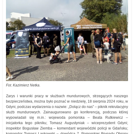
Fot. Kazimierz Netka.
Zarys i warunki pracy w służbach mundurowych, strzegących naszego
bezpieczeństwa, można było poznać w niedzielę, 18 sierpnia 2024 roku, w
Gdyni, podczas wydarzenia o nazwie: „Dołącz do nas” – piknik rekrutacyjny
służb mundurowych. Zainaugurowano go konferencją, podczas której
wypowiadali się m.in.: wojewoda pomorska – Beata Rutkiewicz –
inicjatorka tego pikniku; Tomasz Augustyniak – wiceprezydent Gdyni;
inspektor Bogusław Ziemba – komendant wojewódzki policji w Gdańsku;
komandor Tomasz Laskowski – dowódca 7. Pomorskiej Brygady Obrony