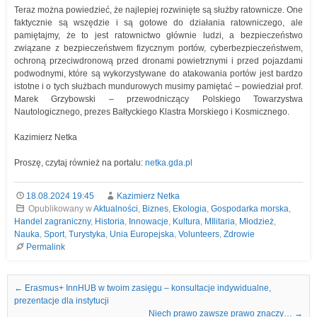
Teraz można powiedzieć, że najlepiej rozwinięte są służby ratownicze. One
faktycznie są wszędzie i są gotowe do działania ratowniczego, ale
pamiętajmy, że to jest ratownictwo głównie ludzi, a bezpieczeństwo
związane z bezpieczeństwem fizycznym portów, cyberbezpieczeństwem,
ochroną przeciwdronową przed dronami powietrznymi i przed pojazdami
podwodnymi, które są wykorzystywane do atakowania portów jest bardzo
istotne i o tych służbach mundurowych musimy pamiętać – powiedział prof.
Marek Grzybowski – przewodniczący Polskiego Towarzystwa
Nautologicznego, prezes Bałtyckiego Klastra Morskiego i Kosmicznego.
Kazimierz Netka
Proszę, czytaj również na portalu:
netka.gda.pl
18.08.2024 19:45
Kazimierz Netka
Opublikowany w
Aktualności
,
Biznes
,
Ekologia
,
Gospodarka morska
,
Handel zagraniczny
,
Historia
,
Innowacje
,
Kultura
,
MIlitaria
,
Młodzież
,
Nauka
,
Sport
,
Turystyka
,
Unia Europejska
,
Volunteers
,
Zdrowie
Permalink
Nawigacja we wpisach
←
Erasmus+ InnHUB w twoim zasięgu – konsultacje indywidualne,
prezentacje dla instytucji
Niech prawo zawsze prawo znaczy…
→