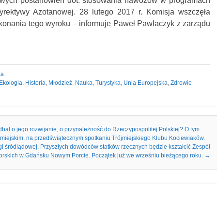
owych postanowień dot. stosowania nawozów w programach
rektywy Azotanowej. 28 lutego 2017 r. Komisja wszczęła
onania tego wyroku – informuje Paweł Pawlaczyk z zarządu
ka
Ekologia
,
Historia
,
Młodzież
,
Nauka
,
Turystyka
,
Unia Europejska
,
Zdrowie
bał o jego rozwijanie, o przynależność do Rzeczypospolitej Polskiej? O tym
iejskim, na przedświątecznym spotkaniu Trójmiejskiego Klubu Kociewiaków.
ugi śródlądowej. Przyszłych dowódców statków rzecznych będzie kształcić Zespół
orskich w Gdańsku Nowym Porcie. Początek już we wrześniu bieżącego roku.
→