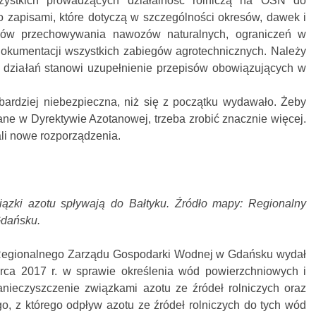
zystkich prowadzących działalność rolniczą na OSN do
 zapisami, które dotyczą w szczególności okresów, dawek i
ów przechowywania nawozów naturalnych, ograniczeń w
okumentacji wszystkich zabiegów agrotechnicznych. Należy
 działań stanowi uzupełnienie przepisów obowiązujących w
 bardziej niebezpieczna, niż się z początku wydawało. Żeby
ane w Dyrektywie Azotanowej, trzeba zrobić znacznie więcej.
i nowe rozporządzenia.
wiązki azotu spływają do Bałtyku. Źródło mapy: Regionalny
Gdańsku.
 Regionalnego Zarządu Gospodarki Wodnej w Gdańsku wydał
ca 2017 r. w sprawie określenia wód powierzchniowych i
nieczyszczenie związkami azotu ze źródeł rolniczych oraz
o, z którego odpływ azotu ze źródeł rolniczych do tych wód