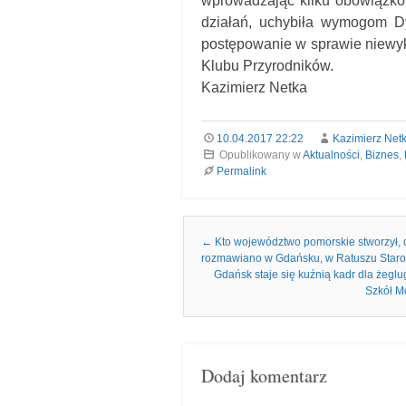
wprowadzając kilku obowiązk
działań, uchybiła wymogom Dy
postępowanie w sprawie niewyk
Klubu Przyrodników.
Kazimierz Netka
10.04.2017 22:22
Kazimierz Net
Opublikowany w
Aktualności
,
Biznes
,
Permalink
Nawigacja we wpisach
←
Kto województwo pomorskie stworzył, d
rozmawiano w Gdańsku, w Ratuszu Starom
Gdańsk staje się kuźnią kadr dla żegl
Szkół M
Dodaj komentarz