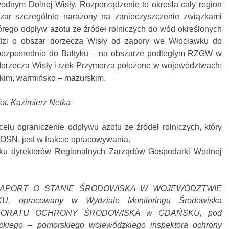
wodnym Dolnej Wisły. Rozporządzenie to określa cały region
zar szczególnie narażony na zanieczyszczenie związkami
którego odpływ azotu ze źródeł rolniczych do wód określonych
dzi o obszar dorzecza Wisły od zapory we Włocławku do
 bezpośrednio do Bałtyku – na obszarze podległym RZGW w
dorzecza Wisły i rzek Przymorza położone w województwach:
kim, warmińsko – mazurskim.
ot. Kazimierz Netka
elu ograniczenie odpływu azotu ze źródeł rolniczych, który
SN, jest w trakcie opracowywania.
ilku dyrektorów Regionalnych Zarządów Gospodarki Wodnej
acji: RAPORT O STANIE ŚRODOWISKA W WOJEWÓDZTWIE
U, opracowany w Wydziale Monitoringu Środowiska
TORATU OCHRONY ŚRODOWISKA w GDAŃSKU, pod
kiego – pomorskiego wojewódzkiego inspektora ochrony