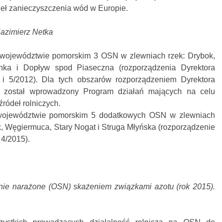
deł zanieczyszczenia wód w Europie.
Kazimierz Netka
województwie pomorskim 3 OSN w zlewniach rzek: Drybok,
ka i Dopływ spod Piaseczna (rozporządzenia Dyrektora
5/2012). Dla tych obszarów rozporządzeniem Dyrektora
ostał wprowadzony Program działań mających na celu
ródeł rolniczych.
ojewództwie pomorskim 5 dodatkowych OSN w zlewniach
k, Węgiermuca, Stary Nogat i Struga Młyńska (rozporządzenie
4/2015).
ólnie narażone (OSN) skażeniem związkami azotu (rok 2015).