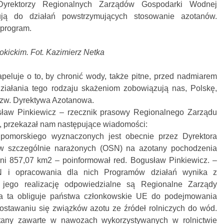
. Dyrektorzy Regionalnych Zarządów Gospodarki Wodnej
ją do działań powstrzymujących stosowanie azotanów.
 program.
okickim. Fot. Kazimierz Netka
uje o to, by chronić wody, także pitne, przed nadmiarem
ziałania tego rodzaju skażeniom zobowiązują nas, Polskę,
 tzw. Dyrektywa Azotanowa.
ław Pinkiewicz – rzecznik prasowy Regionalnego Zarządu
 przekazał nam następujące wiadomości:
omorskiego wyznaczonych jest obecnie przez Dyrektora
szczególnie narażonych (OSN) na azotany pochodzenia
hni 857,07 km2 – poinformował red. Bogusław Pinkiewicz. –
 i opracowania dla nich Programów działań wynika z
jego realizację odpowiedzialne są Regionalne Zarządy
a ta obliguje państwa członkowskie UE do podejmowania
ostawaniu się związków azotu ze źródeł rolniczych do wód.
otany zawarte w nawozach wykorzystywanych w rolnictwie