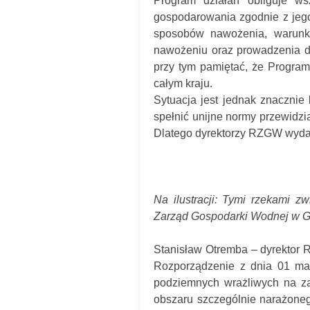
Program działań obliguje ws
gospodarowania zgodnie z jego
sposobów nawożenia, warunk
nawożeniu oraz prowadzenia d
przy tym pamiętać, że Program
całym kraju.
Sytuacja jest jednak znacznie
spełnić unijne normy przewidzi
Dlatego dyrektorzy RZGW wydal
Na ilustracji: Tymi rzekami z
Zarząd Gospodarki Wodnej w 
Stanisław Otremba – dyrektor
Rozporządzenie z dnia 01 mar
podziemnych wrażliwych na za
obszaru szczególnie narażoneg