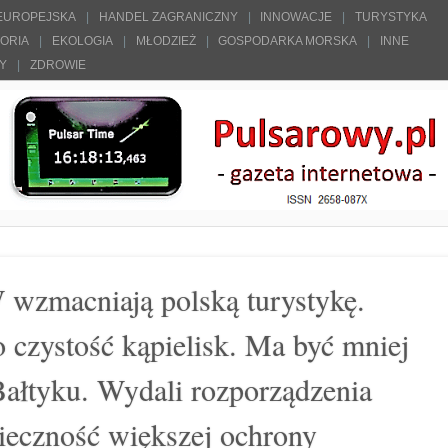
 EUROPEJSKA
HANDEL ZAGRANICZNY
INNOWACJE
TURYSTYKA
TORIA
EKOLOGIA
MŁODZIEŻ
GOSPODARKA MORSKA
INNE
ŁY
ZDROWIE
wzmacniają polską turystykę.
 czystość kąpielisk. Ma być mniej
 Bałtyku. Wydali rozporządzenia
ieczność większej ochrony