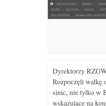
Menu
HOME
SKOCZ DO TREŚCI
AKTUALNOŚCI
BIZNES
UNIA
SPORT
KULTURA
NAUKA
HIS
VOLUNTEERS
WYNALAZKI I POMYS
Pulsarowy.pl
Dyrektorzy RZGW 
Rozpoczęli walkę o
sinic, nie tylko w
wskazujące na kon