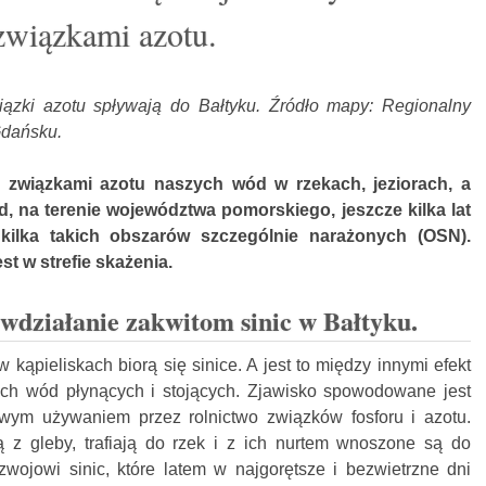
związkami azotu.
wiązki azotu spływają do Bałtyku. Źródło mapy: Regionalny
Gdańsku.
 związkami azotu naszych wód w rzekach, jeziorach, a
d, na terenie województwa pomorskiego, jeszcze kilka lat
ilka takich obszarów szczególnie narażonych (OSN).
st w strefie skażenia.
wdziałanie zakwitom sinic w Bałtyku.
kąpieliskach biorą się sinice. A jest to między innymi efekt
ch wód płynących i stojących. Zjawisko spowodowane jest
iwym używaniem przez rolnictwo związków fosforu i azotu.
 z gleby, trafiają do rzek i z ich nurtem wnoszone są do
zwojowi sinic, które latem w najgorętsze i bezwietrzne dni