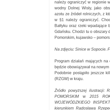
należy ograniczyć w regionie 
wodny Dolnej Wisły, jako obs
azotu ze źródeł rolniczych, z 
w §1 należy ograniczyć. Cho
Bałtyku oraz rzeki wpadające
Gdańsku. Chodzi tu o obszary 
Pomorskim, kujawsko – pomors
Na zdjęciu: Sinice w Sopocie. F
Program działań mających na c
będzie obowiązywał na nowym O
Podobnie postąpiło jeszcze k
(RZGW) w kraju.
Źródło powyższej ilustr
POMORSKIM
w
2015 ROK
WOJEWÓDZKIEGO INSPEK
kierunkiem Radosława Rzepec