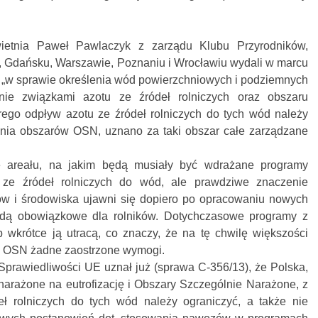
ietnia Paweł Pawlaczyk z zarządu Klubu Przyrodników,
 Gdańsku, Warszawie, Poznaniu i Wrocławiu wydali w marcu
a „w sprawie określenia wód powierzchniowych i podziemnych
nie związkami azotu ze źródeł rolniczych oraz obszaru
rego odpływ azotu ze źródeł rolniczych do tych wód należy
ania obszarów OSN, uznano za taki obszar całe zarządzane
 areału, na jakim będą musiały być wdrażane programy
ze źródeł rolniczych do wód, ale prawdziwe znaczenie
w i środowiska ujawni się dopiero po opracowaniu nowych
ędą obowiązkowe dla rolników. Dotychczasowe programy z
b wkrótce ją utracą, co znaczy, że na tę chwilę większości
łu OSN żadne zaostrzone wymogi.
 Sprawiedliwości UE uznał już (sprawa C‑356/13), że Polska,
arażone na eutrofizację i Obszary Szczególnie Narażone, z
eł rolniczych do tych wód należy ograniczyć, a także nie