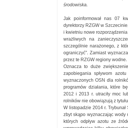
środowiska.
Jak poinformował nas 07 kw
dyrektorzy RZGW w Szczecinie,
i kwietniu nowe rozporządzeni
wrażliwych na zanieczyszcze
szczególnie narażonego, z któ
ograniczyć”. Zamiast wyznacz
przez te RZGW regiony wodne.
Oznacza to duże zwiększenie
zapobiegania spływom azotu 
wyznaczonych OSN dla rolnikó
programów działania, które b
2012 i 2013 r. utraciły moc lu
rolników nie obowiązują z tytu
W listopadzie 2014 r. Trybunał
zbyt skąpo wyznaczając wody n
których odpływ azotu ze źród