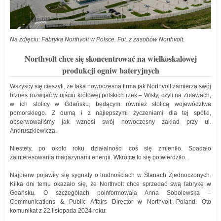
Na zdjęciu: Fabryka Northvolt w Polsce. Fot. z zasobów Northvolt.
Northvolt chce się skoncentrować na wielkoskalowej
produkcji ogniw bateryjnych
Wszyscy się cieszyli, że taka nowoczesna firma jak Northvolt zamierza swój
biznes rozwijać w ujściu królowej polskich rzek – Wisły, czyli na Żuławach,
w ich stolicy w Gdańsku, będącym również stolicą województwa
pomorskiego. Z dumą i z najlepszymi życzeniami dla tej spółki,
obserwowaliśmy jak wznosi swój nowoczesny zakład przy ul.
Andruszkiewicza.
Niestety, po około roku działalności coś się zmieniło. Spadało
zainteresowania magazynami energii. Wkrótce to się potwierdziło.
Najpierw pojawiły się sygnały o trudnościach w Stanach Zjednoczonych.
Kilka dni temu okazało się, że Northvolt chce sprzedać swą fabrykę w
Gdańsku. O szczegółach poinformowała Anna Sobolewska –
Communications & Public Affairs Director w Northvolt Poland. Oto
komunikat z 22 listopada 2024 roku: