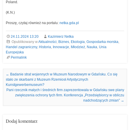
Poland.
(K.N.)
Proszę, czytaj również na portalu:
netka.gda.pl
24.11.2024 13:20
Kazimierz Netka
Opublikowany w
Aktualności
,
Biznes
,
Ekologia
,
Gospodarka morska
,
Handel zagraniczny
,
Historia
,
Innowacje
,
Młodzież
,
Nauka
,
Unia
Europejska
Permalink
Nawigacja we wpisach
←
Badanie strat wojennych w Muzeum Narodowym w Gdańsku. Co się
stało ze skarbami z Muzeum Rzemiosł Artystycznych
Kunstgewerbemuseum?
Pani rzecznik małych i średnich firm zaprezentowała w Gdańsku swe plany
zwiększenia ochrony tych firm. Konferencja „Przedsiębiorcy w obliczu
nadchodzących zmian”
→
Dodaj komentarz