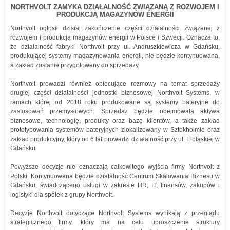
NORTHVOLT ZAMYKA DZIAŁALNOŚĆ ZWIĄZANĄ Z ROZWOJEM I
PRODUKCJĄ MAGAZYNÓW ENERGII
Northvolt ogłosił dzisiaj zakończenie części działalności związanej z
rozwojem i produkcją magazynów energii w Polsce i Szwecji. Oznacza to,
że działalność fabryki Northvolt przy ul. Andruszkiewicza w Gdańsku,
produkującej systemy magazynowania energii, nie będzie kontynuowana,
a zakład zostanie przygotowany do sprzedaży.
Northvolt prowadzi również obiecujące rozmowy na temat sprzedaży
drugiej części działalności jednostki biznesowej Northvolt Systems, w
ramach której od 2018 roku produkowane są systemy bateryjne do
zastosowań przemysłowych. Sprzedaż będzie obejmowała aktywa
biznesowe, technologię, produkty oraz bazę klientów, a także zakład
prototypowania systemów bateryjnych zlokalizowany w Sztokholmie oraz
zakład produkcyjny, który od 6 lat prowadzi działalność przy ul. Elbląskiej w
Gdańsku.
Powyższe decyzje nie oznaczają całkowitego wyjścia firmy Northvolt z
Polski. Kontynuowana będzie działalność Centrum Skalowania Biznesu w
Gdańsku, świadczącego usługi w zakresie HR, IT, finansów, zakupów i
logistyki dla spółek z grupy Northvolt.
Decyzje Northvolt dotyczące Northvolt Systems wynikają z przeglądu
strategicznego firmy, który ma na celu uproszczenie struktury