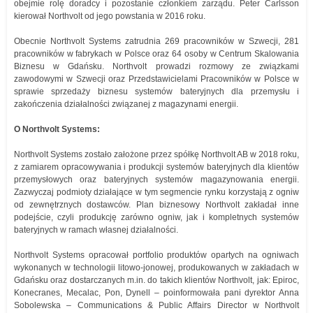
obejmie rolę doradcy i pozostanie członkiem zarządu. Peter Carlsson
kierował Northvolt od jego powstania w 2016 roku.
Obecnie Northvolt Systems zatrudnia 269 pracowników w Szwecji, 281
pracowników w fabrykach w Polsce oraz 64 osoby w Centrum Skalowania
Biznesu w Gdańsku. Northvolt prowadzi rozmowy ze związkami
zawodowymi w Szwecji oraz Przedstawicielami Pracowników w Polsce w
sprawie sprzedaży biznesu systemów bateryjnych dla przemysłu i
zakończenia działalności związanej z magazynami energii.
O Northvolt Systems:
Northvolt Systems zostało założone przez spółkę Northvolt AB w 2018 roku,
z zamiarem opracowywania i produkcji systemów bateryjnych dla klientów
przemysłowych oraz bateryjnych systemów magazynowania energii.
Zazwyczaj podmioty działające w tym segmencie rynku korzystają z ogniw
od zewnętrznych dostawców. Plan biznesowy Northvolt zakładał inne
podejście, czyli produkcję zarówno ogniw, jak i kompletnych systemów
bateryjnych w ramach własnej działalności.
Northvolt Systems opracował portfolio produktów opartych na ogniwach
wykonanych w technologii litowo-jonowej, produkowanych w zakładach w
Gdańsku oraz dostarczanych m.in. do takich klientów Northvolt, jak: Epiroc,
Konecranes, Mecalac, Pon, Dynell – poinformowała pani dyrektor Anna
Sobolewska – Communications & Public Affairs Director w Northvolt