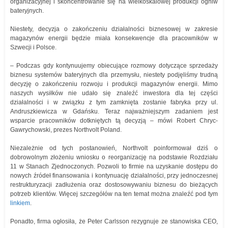
organizacyjnej i skoncentrowanie się na wielkoskalowej produkcji ogniw
bateryjnych.
Niestety, decyzja o zakończeniu działalności biznesowej w zakresie
magazynów energii będzie miała konsekwencje dla pracowników w
Szwecji i Polsce.
– Podczas gdy kontynuujemy obiecujące rozmowy dotyczące sprzedaży
biznesu systemów bateryjnych dla przemysłu, niestety podjęliśmy trudną
decyzję o zakończeniu rozwoju i produkcji magazynów energii. Mimo
naszych wysiłków nie udało się znaleźć inwestora dla tej części
działalności i w związku z tym zamknięta zostanie fabryka przy ul.
Andruszkiewicza w Gdańsku. Teraz najważniejszym zadaniem jest
wsparcie pracowników dotkniętych tą decyzją – mówi Robert Chryc-
Gawrychowski, prezes Northvolt Poland.
Niezależnie od tych postanowień, Northvolt poinformował dziś o
dobrowolnym złożeniu wniosku o reorganizację na podstawie Rozdziału
11 w Stanach Zjednoczonych. Pozwoli to firmie na uzyskanie dostępu do
nowych źródeł finansowania i kontynuację działalności, przy jednoczesnej
restrukturyzacji zadłużenia oraz dostosowywaniu biznesu do bieżących
potrzeb klientów. Więcej szczegółów na ten temat można znaleźć pod tym
linkiem
.
Ponadto, firma ogłosiła, że Peter Carlsson rezygnuje ze stanowiska CEO,