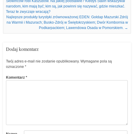
Słowińców robi Kaszubów. Na jakiej podstawie? Kiedyś Stalin wskazywał
narodom, kim mają być; kim są, jak powinni się nazywać, gdzie mieszkać.
Teraz te zwyczaje wracają?
Najlepsze produkty turystyki zrównoważonej EDEN: Gołdap Mazurski Zdrój
na Warmii i Mazurach; Busko-Zdrój w Świętokrzyskiem; Dwór Kombornia w
Podkarpackiem; Lawendowa Osada w Pomorskiem.
→
Dodaj komentarz
Twój adres e-mail nie zostanie opublikowany.
Wymagane pola są
oznaczone
*
Komentarz
*
Nazwa