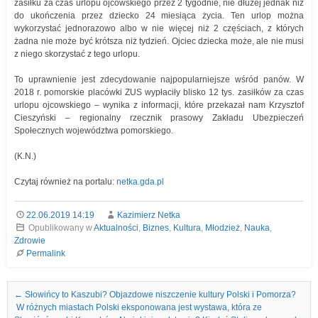
zasiłku za czas urlopu ojcowskiego przez 2 tygodnie, nie dłużej jednak niż
do ukończenia przez dziecko 24 miesiąca życia. Ten urlop można
wykorzystać jednorazowo albo w nie więcej niż 2 częściach, z których
żadna nie może być krótsza niż tydzień. Ojciec dziecka może, ale nie musi
z niego skorzystać z tego urlopu.
To uprawnienie jest zdecydowanie najpopularniejsze wśród panów. W
2018 r. pomorskie placówki ZUS wypłaciły blisko 12 tys. zasiłków za czas
urlopu ojcowskiego – wynika z informacji, które przekazał nam Krzysztof
Cieszyński – regionalny rzecznik prasowy Zakładu Ubezpieczeń
Społecznych województwa pomorskiego.
(K.N.)
Czytaj również na portalu:
netka.gda.pl
22.06.2019 14:19
Kazimierz Netka
Opublikowany w
Aktualności
,
Biznes
,
Kultura
,
Młodzież
,
Nauka
,
Zdrowie
Permalink
Nawigacja we wpisach
←
Słowińcy to Kaszubi? Objazdowe niszczenie kultury Polski i Pomorza?
W różnych miastach Polski eksponowana jest wystawa, która ze