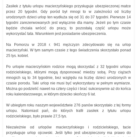
Zasiłek z tytułu urlopu macierzyńskiego przysługuje ubezpieczonej matce
przez 20 tygodni. Gdy poród był mnogi to w zależności od liczby
urodzonych dzieci urlop ten wydłuża się od 31 do 37 tygodni. Pierwsze 14
tygodni zarezerwowanych jest wyłącznie dla mamy. Jeżeli po tym czasie
będzie chciała wrócić do pracy, to pozostałą część urlopu może
wykorzystać tata. Warunkiem jest posiadanie ubezpieczenia.
Na Pomorzu w 2018 r. 941 mężczyzn zdecydowało się na urlop
macierzyński. W tym samym czasie z tego świadczenia skorzystało ponad
25 tys. kobiet.
Po urlopie macierzyńskim rodzice mogą skorzystać z 32 tygodni urlopu
rodzicielskiego, którymi mogą dysponować miedzy sobą. Przy ciążach
mnogich są to 34 tygodnie, bez względu na liczbę dzieci urodzonych w
czasie porodu. Taki urlop nie musi być wykorzystany w pełnym wymiarze.
Można go podzielić nawet na cztery części i brać sukcesywnie aż do końca
roku kalendarzowego, w którym dziecko skończy 6 lat.
W ubiegłym roku naszym województwie 276 panów skorzystało z tej formy
urlopu. Natomiast pań, do których trafił zasiłek z tytułu urlopu
rodzicielskiego, było prawie 27,5 tys.
Niezależnie od urlopów macierzyńskiego i rodzicielskiego, tacie
przysługuje urlop ojcowski. Jeśli tylko jest ubezpieczony ma prawo do