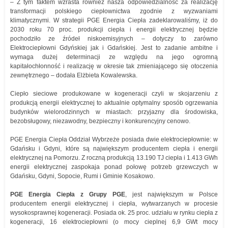
– Z tym faktem wzrasta również nasza odpowiedzialność za realizację
transformacji polskiego ciepłownictwa zgodnie z wyzwaniami
klimatycznymi. W strategii PGE Energia Ciepła zadeklarowaliśmy, iż do
2030 roku 70 proc. produkcji ciepła i energii elektrycznej będzie
pochodziło ze źródeł niskoemisyjnych – dotyczy to zarówno
Elektrociepłowni Gdyńskiej jak i Gdańskiej. Jest to zadanie ambitne i
wymaga dużej determinacji ze względu na jego ogromną
kapitałochłonność i realizację w okresie tak zmieniającego się otoczenia
zewnętrznego – dodała Elżbieta Kowalewska.
Ciepło sieciowe produkowane w kogeneracji czyli w skojarzeniu z
produkcją energii elektrycznej to aktualnie optymalny sposób ogrzewania
budynków wielorodzinnych w miastach: przyjazny dla środowiska,
bezobsługowy, niezawodny, bezpieczny i konkurencyjny cenowo.
PGE Energia Ciepła Oddział Wybrzeże posiada dwie elektrociepłownie: w
Gdańsku i Gdyni, które są największym producentem ciepła i energii
elektrycznej na Pomorzu. Z roczną produkcją 13.190 TJ ciepła i 1.413 GWh
energii elektrycznej zaspokaja ponad połowę potrzeb grzewczych w
Gdańsku, Gdyni, Sopocie, Rumi i Gminie Kosakowo.
PGE Energia Ciepła z Grupy PGE
, jest największym w Polsce
producentem energii elektrycznej i ciepła, wytwarzanych w procesie
wysokosprawnej kogeneracji. Posiada ok. 25 proc. udziału w rynku ciepła z
kogeneracji, 16 elektrociepłowni (o mocy cieplnej 6,9 GWt mocy