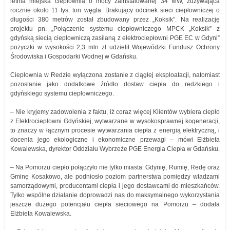
letnia miejska ciepłownia o mocy zainstalowanej 34 MW, zużywająca
rocznie około 11 tys. ton węgla. Brakujący odcinek sieci ciepłowniczej o
długości 380 metrów został zbudowany przez „Koksik”. Na realizację
projektu pn. „Połączenie systemu ciepłowniczego MPCK „Koksik” z
gdyńską siecią ciepłowniczą zasilaną z elektrociepłowni PGE EC w Gdyni”
pożyczki w wysokości 2,3 mln zł udzielił Wojewódzki Fundusz Ochrony
Środowiska i Gospodarki Wodnej w Gdańsku.
Ciepłownia w Redzie wyłączona zostanie z ciągłej eksploatacji, natomiast
pozostanie jako dodatkowe źródło dostaw ciepła do redzkiego i
gdyńskiego systemu ciepłowniczego.
– Nie kryjemy zadowolenia z faktu, iż coraz więcej Klientów wybiera ciepło
z Elektrociepłowni Gdyńskiej, wytwarzane w wysokosprawnej kogeneracji,
to znaczy w łącznym procesie wytwarzania ciepła z energią elektryczną, i
docenia jego ekologiczne i ekonomiczne przewagi – mówi Elżbieta
Kowalewska, dyrektor Oddziału Wybrzeże PGE Energia Ciepła w Gdańsku.
– Na Pomorzu ciepło połączyło nie tylko miasta: Gdynię, Rumię, Redę oraz
Gminę Kosakowo, ale podniosło poziom partnerstwa pomiędzy władzami
samorządowymi, producentami ciepła i jego dostawcami do mieszkańców.
Tylko wspólne działanie doprowadzi nas do maksymalnego wykorzystania
jeszcze dużego potencjału ciepła sieciowego na Pomorzu – dodała
Elżbieta Kowalewska.