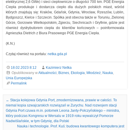
elektrycznej 2,6 GWe) i sieci ciepłownicze o długości 700 km. PGE Energia
Ciepła produkuje i dostarcza ciepło dla dużych polskich miast, wśród
których znajdują się: Kraków, Gdańsk, Gdynia, Wrocław, Rzeszów, Lublin,
Bydgoszcz, Kielce i Szczecin. Spółka jest obecna także w Toruniu, Zielonej
Górze, Gorzowie Wielkopolskim, Zgierzu, Siechnicach i Gryfinie, gdzie jest
również dystrybutorem ciepła do klientów końcowych – poinformowała
Agnieszka Dietrich z Biura Prasowego PGE Energia Ciepła.
(K.N.)
Czytaj również na portalu:
netka.gda.pl
18.02.2023 8:12
Kazimierz Netka
Opublikowany w
Aktualności
,
Biznes
,
Ekologia
,
Młodzież
,
Nauka
,
Unia Europejska
Permalink
Nawigacja we wpisach
←
Stacja kolejowa Gdynia Port, zmodernizowana, prawie w całości. To
niemal kopia szwajcarskich rozwiązań w Zurychu. Nad rozwojem stacji
Gdynia Port czuwa m.in. potomek Leona Janty-Połczyńskiego – ministra,
który podczas Kongresu w Wersalu w 1919 roku wywalczył Pomorze
Nadwiślańskie, w tym Gdynię, dla Polski
Nauka i technologie. Prof. Kuś: budowa kwantowego komputera jest