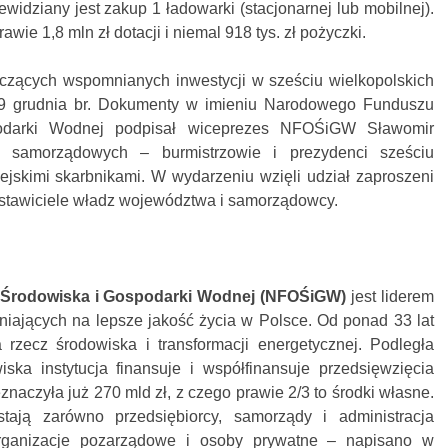
ewidziany jest zakup 1 ładowarki (stacjonarnej lub mobilnej).
e 1,8 mln zł dotacji i niemal 918 tys. zł pożyczki.
czących wspomnianych inwestycji w sześciu wielkopolskich
 9 grudnia br. Dokumenty w imieniu Narodowego Funduszu
odarki Wodnej podpisał wiceprezes NFOŚiGW Sławomir
 samorządowych – burmistrzowie i prezydenci sześciu
ejskimi skarbnikami. W wydarzeniu wzięli udział zaproszeni
dstawiciele władz województwa i samorządowcy.
Środowiska i Gospodarki Wodnej (NFOŚiGW)
jest liderem
ających na lepsze jakość życia w Polsce. Od ponad 33 lat
a rzecz środowiska i transformacji energetycznej. Podległa
iska instytucja finansuje i współfinansuje przedsięwzięcia
eznaczyła już 270 mld zł, z czego prawie 2/3 to środki własne.
ją zarówno przedsiębiorcy, samorządy i administracja
organizacje pozarządowe i osoby prywatne – napisano w