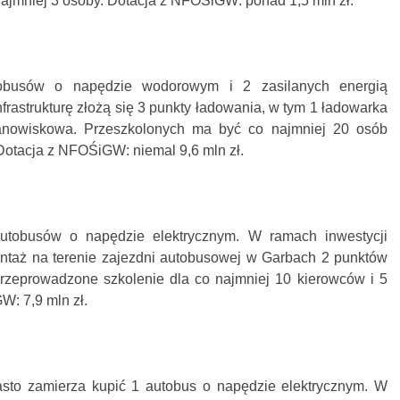
najmniej 3 osoby. Dotacja z NFOŚiGW: ponad 1,5 mln zł.
obusów o napędzie wodorowym i 2 zasilanych energią
frastrukturę złożą się 3 punkty ładowania, w tym 1 ładowarka
anowiskowa. Przeszkolonych ma być co najmniej 20 osób
Dotacja z NFOŚiGW: niemal 9,6 mln zł.
autobusów o napędzie elektrycznym. W ramach inwestycji
ontaż na terenie zajezdni autobusowej w Garbach 2 punktów
rzeprowadzone szkolenie dla co najmniej 10 kierowców i 5
: 7,9 mln zł.
sto zamierza kupić 1 autobus o napędzie elektrycznym. W