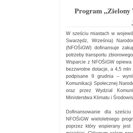
Program „Zielony T
W sześciu miastach w wojewód
Swarzędz, Września) Narod
(NFOŚiGW) dofinansuje zaku
potrzeby transportu zbiorowego
Wsparcie z NFOŚiGW opiewa na
bezzwrotne dotacje, a 4,5 mln
podpisane 9 grudnia – wynik
Komunikacji Społecznej Naro
oraz przez Wydział Komunik
Ministerstwa Klimatu i Środowis
Dofinansowanie dla sześciu
NFOŚiGW wieloletniego progra
poprzez który wspierany jest