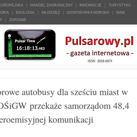
 EUROPEJSKA
HANDEL ZAGRANICZNY
INNOWACJE
TURYSTYKA
TORIA
EKOLOGIA
MŁODZIEŻ
GOSPODARKA MORSKA
INNE
ŁY
ZDROWIE
orowe autobusy dla sześciu miast w
OŚiGW przekaże samorządom 48,4
zeroemisyjnej komunikacji