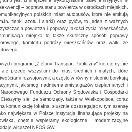
gramu jest zmniejszenie wykorzystania paliw emisyjnych w
sekwencji – poprawa stanu powietrza w ośrodkach miejskich.
munikacyjnych polskich miast autobusów, które nie emitują
in. tlenki azotu i siarki) oraz pyłów, to jeden z ważnych
zyszczania powietrza i poprawy jakości życia mieszkańców.
omunikacja miejska to także skuteczny sposób poprawy
biorowego, komfortu podróży mieszkańców oraz walki ze
ortowego.
wych programu „Zielony Transport Publiczny” kierujemy nie
, ale przede wszystkim do miast średnich i małych, które
iwościami rozwojowymi, a często w równym stopniu borykają
zacyjnymi, jak smog, nadmierna emisja gazów cieplarnianych i
 Narodowego Funduszu Ochrony Środowiska i Gospodarki
Cieszymy się, że samorządy, także w Wielkopolsce, coraz
jną komunikację lokalną, słusznie dostrzegając w tym szansę
ko największa w Polsce instytucja finansująca projekty na
owiska, chętnie wspieramy ekologiczne i modernizacyjne
 dodaje wiceszef NFOŚiGW.