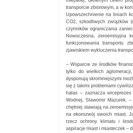
miejskiej. Głównym celem pro
transporcie zbiorowym, a w kon
Upowszechnienie na liniach ko
CO2, szkodliwych związków (m.
czynników ograniczania zaniec
Nowoczesna, zeroemisyjna k
funkcjonowania transportu z
zjawiskiem wykluczenia transp
–
Wsparcie ze środków finanso
tylko do wielkich aglomeracji
dysponują skromniejszymi możl
się z takimi problemami cywili
hałas – zaznacza wiceprezes
Wodnej, Sławomir Mazurek. – 
chętniej stawiają na zeroemisy
na ekorozwój swoich miast. Ja
rzecz ochrony klimatu i środ
aspiracje miast i miasteczek –