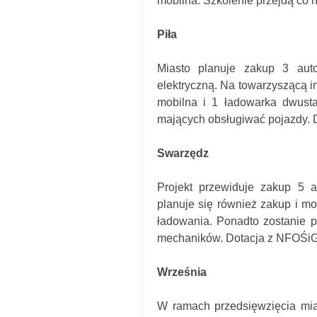
mobilna. Szkolenie przejdą co 
Piła
Miasto planuje zakup 3 aut
elektryczną. Na towarzyszącą in
mobilna i 1 ładowarka dwust
mających obsługiwać pojazdy. 
Swarzędz
Projekt przewiduje zakup 5 
planuje się również zakup i m
ładowania. Ponadto zostanie p
mechaników. Dotacja z NFOŚiGW
Września
W ramach przedsięwzięcia mia