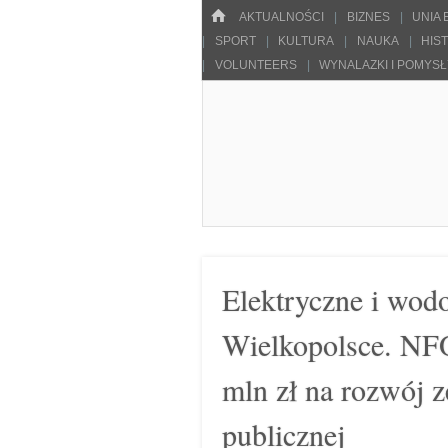
Menu
HOME
SKOCZ DO TREŚCI
AKTUALNOŚCI
BIZNES
UNIA
SPORT
KULTURA
NAUKA
HIS
VOLUNTEERS
WYNALAZKI I POMYS
Pulsarowy.pl
Elektryczne i wod
Wielkopolsce. NF
mln zł na rozwój 
publicznej