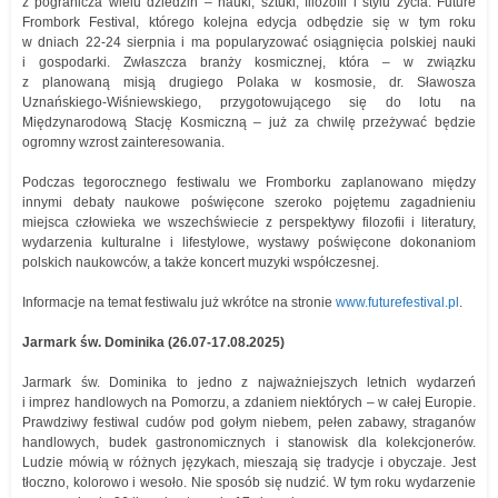
z pogranicza wielu dziedzin – nauki, sztuki, filozofii i stylu życia. Future
Frombork Festival, którego kolejna edycja odbędzie się w tym roku
w dniach 22-24 sierpnia i ma popularyzować osiągnięcia polskiej nauki
i gospodarki. Zwłaszcza branży kosmicznej, która – w związku
z planowaną misją drugiego Polaka w kosmosie, dr. Sławosza
Uznańskiego-Wiśniewskiego, przygotowującego się do lotu na
Międzynarodową Stację Kosmiczną – już za chwilę przeżywać będzie
ogromny wzrost zainteresowania.
Podczas tegorocznego festiwalu we Fromborku zaplanowano między
innymi debaty naukowe poświęcone szeroko pojętemu zagadnieniu
miejsca człowieka we wszechświecie z perspektywy filozofii i literatury,
wydarzenia kulturalne i lifestylowe, wystawy poświęcone dokonaniom
polskich naukowców, a także koncert muzyki współczesnej.
Informacje na temat festiwalu już wkrótce na stronie
www.futurefestival.pl
.
Jarmark św. Dominika (26.07-17.08.2025)
Jarmark św. Dominika to jedno z najważniejszych letnich wydarzeń
i imprez handlowych na Pomorzu, a zdaniem niektórych – w całej Europie.
Prawdziwy festiwal cudów pod gołym niebem, pełen zabawy, straganów
handlowych, budek gastronomicznych i stanowisk dla kolekcjonerów.
Ludzie mówią w różnych językach, mieszają się tradycje i obyczaje. Jest
tłoczno, kolorowo i wesoło. Nie sposób się nudzić. W tym roku wydarzenie