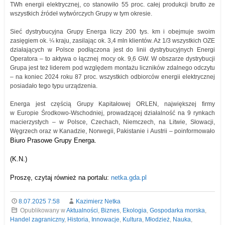
TWh energii elektrycznej, co stanowiło 55 proc. całej produkcji brutto ze
wszystkich źródeł wytwórczych Grupy w tym okresie.
Sieć dystrybucyjna Grupy Energa liczy 200 tys. km i obejmuje swoim
zasięgiem ok. ¼ kraju, zasilając ok. 3,4 mln klientów. Aż 1/3 wszystkich OZE
działających w Polsce podłączona jest do linii dystrybucyjnych Energi
Operatora – to aktywa o łącznej mocy ok. 9,6 GW. W obszarze dystrybucji
Grupa jest też liderem pod względem montażu liczników zdalnego odczytu
– na koniec 2024 roku 87 proc. wszystkich odbiorców energii elektrycznej
posiadało tego typu urządzenia.
Energa jest częścią Grupy Kapitałowej ORLEN, największej firmy
w Europie Środkowo-Wschodniej, prowadzącej działalność na 9 rynkach
macierzystych – w Polsce, Czechach, Niemczech, na Litwie, Słowacji,
Węgrzech oraz w Kanadzie, Norwegii, Pakistanie i Austrii – poinformowało
Biuro Prasowe Grupy Energa.
(K.N.)
Proszę, czytaj również na portalu:
netka.gda.pl
8.07.2025 7:58
Kazimierz Netka
Opublikowany w
Aktualności
,
Biznes
,
Ekologia
,
Gospodarka morska
,
Handel zagraniczny
,
Historia
,
Innowacje
,
Kultura
,
Młodzież
,
Nauka
,