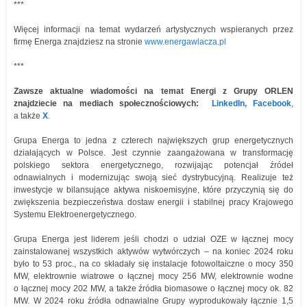
***
Więcej informacji na temat wydarzeń artystycznych wspieranych przez
firmę Energa znajdziesz na stronie
www.energawlacza.pl
***
Zawsze aktualne wiadomości na temat Energi z Grupy ORLEN
znajdziecie na mediach społecznościowych:
LinkedIn
,
Facebook
,
a także
X
.
Grupa Energa to jedna z czterech największych grup energetycznych
działających w Polsce. Jest czynnie zaangażowana w transformację
polskiego sektora energetycznego, rozwijając potencjał źródeł
odnawialnych i modernizując swoją sieć dystrybucyjną. Realizuje też
inwestycje w bilansujące aktywa niskoemisyjne, które przyczynią się do
zwiększenia bezpieczeństwa dostaw energii i stabilnej pracy Krajowego
Systemu Elektroenergetycznego.
Grupa Energa jest liderem jeśli chodzi o udział OZE w łącznej mocy
zainstalowanej wszystkich aktywów wytwórczych – na koniec 2024 roku
było to 53 proc., na co składały się instalacje fotowoltaiczne o mocy 350
MW, elektrownie wiatrowe o łącznej mocy 256 MW, elektrownie wodne
o łącznej mocy 202 MW, a także źródła biomasowe o łącznej mocy ok. 82
MW. W 2024 roku źródła odnawialne Grupy wyprodukowały łącznie 1,5