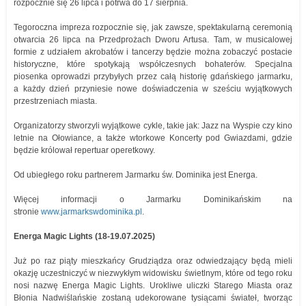
rozpocznie się 26 lipca i potrwa do 17 sierpnia.
Tegoroczna impreza rozpocznie się, jak zawsze, spektakularną ceremonią
otwarcia 26 lipca na Przedprożach Dworu Artusa. Tam, w musicalowej
formie z udziałem akrobatów i tancerzy będzie można zobaczyć postacie
historyczne, które spotykają współczesnych bohaterów. Specjalna
piosenka oprowadzi przybyłych przez całą historię gdańskiego jarmarku,
a każdy dzień przyniesie nowe doświadczenia w sześciu wyjątkowych
przestrzeniach miasta.
Organizatorzy stworzyli wyjątkowe cykle, takie jak: Jazz na Wyspie czy kino
letnie na Ołowiance, a także wtorkowe Koncerty pod Gwiazdami, gdzie
będzie królował repertuar operetkowy.
Od ubiegłego roku partnerem Jarmarku św. Dominika jest Energa.
Więcej informacji o Jarmarku Dominikańskim na
stronie
www.jarmarkswdominika.pl
.
Energa Magic Lights (18-19.07.2025)
Już po raz piąty mieszkańcy Grudziądza oraz odwiedzający będą mieli
okazję uczestniczyć w niezwykłym widowisku świetlnym, które od tego roku
nosi nazwę Energa Magic Lights. Urokliwe uliczki Starego Miasta oraz
Błonia Nadwiślańskie zostaną udekorowane tysiącami świateł, tworząc