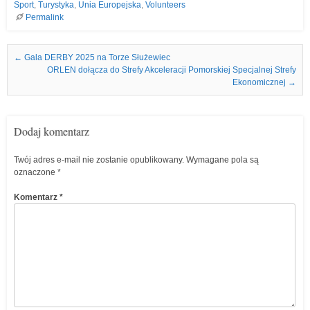
Sport
,
Turystyka
,
Unia Europejska
,
Volunteers
Permalink
Nawigacja we wpisach
←
Gala DERBY 2025 na Torze Służewiec
ORLEN dołącza do Strefy Akceleracji Pomorskiej Specjalnej Strefy
Ekonomicznej
→
Dodaj komentarz
Twój adres e-mail nie zostanie opublikowany.
Wymagane pola są
oznaczone
*
Komentarz
*