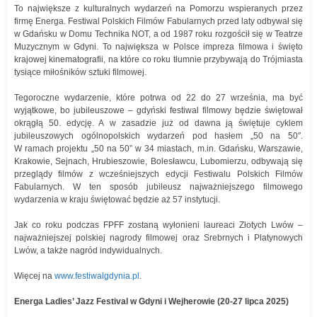
To największe z kulturalnych wydarzeń na Pomorzu wspieranych przez
firmę Energa. Festiwal Polskich Filmów Fabularnych przed laty odbywał się
w Gdańsku w Domu Technika NOT, a od 1987 roku rozgościł się w Teatrze
Muzycznym w Gdyni. To największa w Polsce impreza filmowa i święto
krajowej kinematografii, na które co roku tłumnie przybywają do Trójmiasta
tysiące miłośników sztuki filmowej.
Tegoroczne wydarzenie, które potrwa od 22 do 27 września, ma być
wyjątkowe, bo jubileuszowe – gdyński festiwal filmowy będzie świętował
okrągłą 50. edycję. A w zasadzie już od dawna ją świętuje cyklem
jubileuszowych ogólnopolskich wydarzeń pod hasłem „50 na 50″.
W ramach projektu „50 na 50” w 34 miastach, m.in. Gdańsku, Warszawie,
Krakowie, Sejnach, Hrubieszowie, Bolesławcu, Lubomierzu, odbywają się
przeglądy filmów z wcześniejszych edycji Festiwalu Polskich Filmów
Fabularnych. W ten sposób jubileusz najważniejszego filmowego
wydarzenia w kraju świętować będzie aż 57 instytucji.
Jak co roku podczas FPFF zostaną wyłonieni laureaci Złotych Lwów –
najważniejszej polskiej nagrody filmowej oraz Srebrnych i Platynowych
Lwów, a także nagród indywidualnych.
Więcej na
www.festiwalgdynia.pl
.
Energa Ladies’ Jazz Festival w Gdyni i Wejherowie (20-27 lipca 2025)