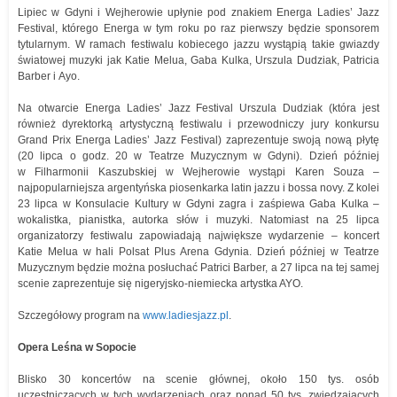
Lipiec w Gdyni i Wejherowie upłynie pod znakiem Energa Ladies’ Jazz
Festival, którego Energa w tym roku po raz pierwszy będzie sponsorem
tytularnym. W ramach festiwalu kobiecego jazzu wystąpią takie gwiazdy
światowej muzyki jak Katie Melua, Gaba Kulka, Urszula Dudziak, Patricia
Barber i Ayo.
Na otwarcie Energa Ladies’ Jazz Festival Urszula Dudziak (która jest
również dyrektorką artystyczną festiwalu i przewodniczy jury konkursu
Grand Prix Energa Ladies’ Jazz Festival) zaprezentuje swoją nową płytę
(20 lipca o godz. 20 w Teatrze Muzycznym w Gdyni). Dzień później
w Filharmonii Kaszubskiej w Wejherowie wystąpi Karen Souza –
najpopularniejsza argentyńska piosenkarka latin jazzu i bossa novy. Z kolei
23 lipca w Konsulacie Kultury w Gdyni zagra i zaśpiewa Gaba Kulka –
wokalistka, pianistka, autorka słów i muzyki. Natomiast na 25 lipca
organizatorzy festiwalu zapowiadają największe wydarzenie – koncert
Katie Melua w hali Polsat Plus Arena Gdynia. Dzień później w Teatrze
Muzycznym będzie można posłuchać Patrici Barber, a 27 lipca na tej samej
scenie zaprezentuje się nigeryjsko-niemiecka artystka AYO.
Szczegółowy program na
www.ladiesjazz.pl
.
Opera Leśna w Sopocie
Blisko 30 koncertów na scenie głównej, około 150 tys. osób
uczestniczących w tych wydarzeniach oraz ponad 50 tys. zwiedzających