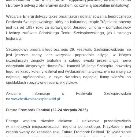
i Europy (i jedyną z otwieranym dachem, co czyni ją absolutnie unikatową).
Wsparcie Energi dotyczy także organizacji i dofinansowania tegorocznego
Festiwalu Szekspirowskiego, który na kulturalnej mapie Trójmiasta obecny
jest już od 1997 roku za sprawą prof. Jerzego Limona – pomysłodawcy
i twórcy zarówno Gdańskiego Teatru Szekspirowskiego, jak i samego
festiwalu.
Szczegółowy program tegorocznego 29. Festiwalu Szekspirowskiego nie
jest jeszcze znany, lecz wszystkie poprzednie edycje, w których
uczestniczyły zespoły teatralne z całego świata prezentujące nowe
odczytania klasycznych dramatów i komedii Williama Szekspira, dowodzą
tego, że każdy kolejny festiwal jest wydarzeniem artystycznym na miarę co
najmniej ogólnopolską, o czym świadczą najlepiej tłumy widzów na
spektaklach i pozytywne recenzje krytyków.
Aktualne informacje o Festiwalu Szekspirowskim
na
www.festiwalszekspirowski.pl.
Future Frombork Festival (22-24 sierpnia 2025)
Energa wspiera również ciekawe i unikatowe przedsięwzięcia
w mniejszych miejscowościach regionu pomorskiego. Przykładem jest
organizowany od zeszłego roku Future Frombork Festival. To wydarzenie