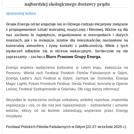
najbardziej ekologicznego dostawcy prądu
sponsoring kultury
Grupa Energa od lat angażuje się w różnego rodzaju inicjatywy związane
z propagowaniem sztuki teatralnej, muzycznej i filmowej. Ważne są dla
nas zarówno te największe, organizowane w metropoliach i dużych
miastach, jak i te mniejsze, istotne dla mieszkańców, nastawione na
kameralną atmosferę i żywy kontakt z publicznością. Wiele z tych
wydarzeń odbędzie się w okresie wakacyjnym. Serdecznie na nie
Biuro Prasowe Grupy Energa
zapraszamy –
zachęca
.
Energa wspiera wydarzenia kulturalne w całym kraju, zwłaszcza na
Pomorzu. Wśród nich Festiwal Polskich Filmów Fabularnych w Gdyni,
Energa Ladie’s Jazz Festival w Gdyni, Jarmark św. Dominika, Energa
Magic Lights, Future Frombork Festival, Siesta Festival, koncerty w Operze
Leśnej, Festiwal Szekspirowski w Gdańsku. Oto ciąg dalszy informacji:
Wszystkie te wydarzenia cechuje unikatowy, ambitny repertuar, znakomita
organizacja i coś, co dla nas jest najważniejsze – zadowolenie i uznanie
widzów, którzy od lat tłumnie odwiedzają wspierane przez Energę
inicjatywy.
Festiwal Polskich Filmów Fabularnych w Gdyni (22-27 września 2025 r.)