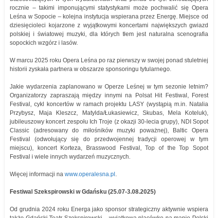
rocznie
–
takimi imponującymi statystykami może pochwalić się Opera
Leśna w Sopocie – kolejna instytucja wspierana przez Energę. Miejsce od
dziesięcioleci kojarzone z wyjątkowymi koncertami największych gwiazd
polskiej i światowej muzyki, dla których tłem jest naturalna scenografia
sopockich wzgórz i lasów.
W marcu 2025 roku Opera Leśna po raz pierwszy w swojej ponad stuletniej
historii zyskała partnera w obszarze sponsoringu tytularnego.
Jakie wydarzenia zaplanowano w Operze Leśnej w tym sezonie letnim?
Organizatorzy zapraszają między innymi na Polsat Hit Festiwal, Forest
Festival, cykl koncertów w ramach projektu LASY (wystąpią m.in. Natalia
Przybysz, Maja Kleszcz, Matylda/Łukasiewicz, Skubas, Mela Koteluk),
jubileuszowy koncert zespołu Ich Troje (z okazji 30-lecia grupy), NDI Sopot
Classic (adresowany do miłośników muzyki poważnej), Baltic Opera
Festival (odwołujący się do przedwojennej tradycji operowej w tym
miejscu), koncert Korteza, Brasswood Festival, Top of the Top Sopot
Festival i wiele innych wydarzeń muzycznych.
Więcej informacji na
www.operalesna.pl
.
Festiwal Szekspirowski w Gdańsku (25.07-3.08.2025)
Od grudnia 2024 roku Energa jako sponsor strategiczny aktywnie wspiera
także Gdański Teatr Szekspirowski – wyjątkową placówkę na mapie Polski