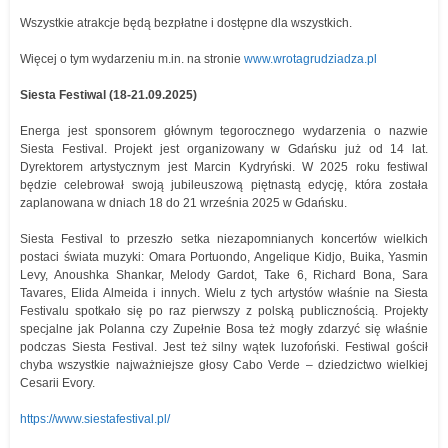
Wszystkie atrakcje będą bezpłatne i dostępne dla wszystkich.
Więcej o tym wydarzeniu m.in. na stronie
www.wrotagrudziadza.pl
Siesta Festiwal (18-21.09.2025)
Energa jest sponsorem głównym tegorocznego wydarzenia o nazwie
Siesta Festival. Projekt jest organizowany w Gdańsku już od 14 lat.
Dyrektorem artystycznym jest Marcin Kydryński. W 2025 roku festiwal
będzie celebrował swoją jubileuszową piętnastą edycję, która została
zaplanowana w dniach 18 do 21 września 2025 w Gdańsku.
Siesta Festival to przeszło setka niezapomnianych koncertów wielkich
postaci świata muzyki: Omara Portuondo, Angelique Kidjo, Buika, Yasmin
Levy, Anoushka Shankar, Melody Gardot, Take 6, Richard Bona, Sara
Tavares, Elida Almeida i innych. Wielu z tych artystów właśnie na Siesta
Festivalu spotkało się po raz pierwszy z polską publicznością. Projekty
specjalne jak Polanna czy Zupełnie Bosa też mogły zdarzyć się właśnie
podczas Siesta Festival. Jest też silny wątek luzofoński. Festiwal gościł
chyba wszystkie najważniejsze głosy Cabo Verde – dziedzictwo wielkiej
Cesarii Evory.
https://www.siestafestival.pl/