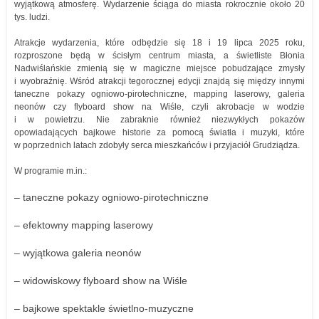
wyjątkową atmosferę. Wydarzenie ściąga do miasta rokrocznie około 20
tys. ludzi.
Atrakcje wydarzenia, które odbędzie się 18 i 19 lipca 2025 roku,
rozproszone będą w ścisłym centrum miasta, a świetliste Błonia
Nadwiślańskie zmienią się w magiczne miejsce pobudzające zmysły
i wyobraźnię. Wśród atrakcji tegorocznej edycji znajdą się między innymi
taneczne pokazy ogniowo-pirotechniczne, mapping laserowy, galeria
neonów czy flyboard show na Wiśle, czyli akrobacje w wodzie
i w powietrzu. Nie zabraknie również niezwykłych pokazów
opowiadających bajkowe historie za pomocą światła i muzyki, które
w poprzednich latach zdobyły serca mieszkańców i przyjaciół Grudziądza.
W programie m.in.:
– taneczne pokazy ogniowo-pirotechniczne
– efektowny mapping laserowy
– wyjątkowa galeria neonów
– widowiskowy flyboard show na Wiśle
– bajkowe spektakle świetlno-muzyczne