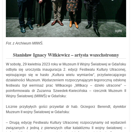
Fot. z Archiwum MIIWŚ.
Stanisław Ignacy Witkiewicz – artysta wszechstronny
W sobotę, 29 kwietnia 2023 roku w Muzeum II Wojny Światowej w Gdańsku
odbyła się uroczysta inauguracja 2. edycji Festiwalu Kultury Utraconej,
wpisującego się w hasło „Kultura wielu wymiarów”, przyświecającego
działalności Muzeum. Wydarzeniem rozpoczynającym tegoroczną odsłonę
festiwalu był wernisaż prac Witkacego „Witkacy – dzieło utracone” –
poinformowała dr Zuzanna Szwedek-Kwiecińska – rzecznik Muzeum II
Wojny Światowej (MIIWŚ) w Gdańsku:
Licznie przybyłych gości przywitał dr hab. Grzegorz Berendt, dyrektor
Muzeum II wojny Światowej w Gdańsku:
– Drugą edycję Festiwalu Kultury Utraconej rozpoczynamy od wydarzeń
związanych z jedną z pierwszych ofiar kataklizmu II wojny światowej –