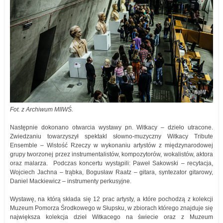
Fot. z Archiwum MIIWŚ.
Następnie dokonano otwarcia wystawy pn. Witkacy – dzieło utracone.
Zwiedzaniu towarzyszył spektakl słowno-muzyczny Witkacy Tribute
Ensemble – Wistość Rzeczy w wykonaniu artystów z międzynarodowej
grupy tworzonej przez instrumentalistów, kompozytorów, wokalistów, aktora
oraz malarza. Podczas koncertu wystąpili: Paweł Sakowski – recytacja,
Wojciech Jachna – trąbka, Bogusław Raatz – gitara, syntezator gitarowy,
Daniel Mackiewicz – instrumenty perkusyjne.
Wystawę, na którą składa się 12 prac artysty, a które pochodzą z kolekcji
Muzeum Pomorza Środkowego w Słupsku, w zbiorach którego znajduje się
największa kolekcja dzieł Witkacego na świecie oraz z Muzeum