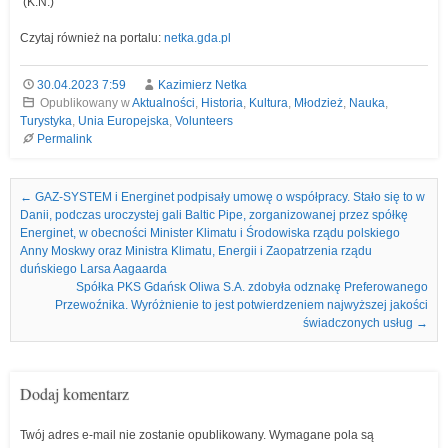
(K.N.)
Czytaj również na portalu:
netka.gda.pl
30.04.2023 7:59
Kazimierz Netka
Opublikowany w
Aktualności
,
Historia
,
Kultura
,
Młodzież
,
Nauka
,
Turystyka
,
Unia Europejska
,
Volunteers
Permalink
Nawigacja we wpisach
←
GAZ-SYSTEM i Energinet podpisały umowę o współpracy. Stało się to w
Danii, podczas uroczystej gali Baltic Pipe, zorganizowanej przez spółkę
Energinet, w obecności Minister Klimatu i Środowiska rządu polskiego
Anny Moskwy oraz Ministra Klimatu, Energii i Zaopatrzenia rządu
duńskiego Larsa Aagaarda
Spółka PKS Gdańsk Oliwa S.A. zdobyła odznakę Preferowanego
Przewoźnika. Wyróżnienie to jest potwierdzeniem najwyższej jakości
świadczonych usług
→
Dodaj komentarz
Twój adres e-mail nie zostanie opublikowany.
Wymagane pola są