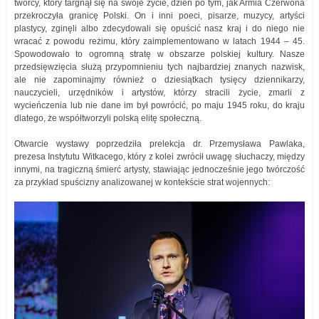
twórcy, który targnął się na swoje życie, dzień po tym, jak Armia Czerwona
przekroczyła granicę Polski. On i inni poeci, pisarze, muzycy, artyści
plastycy, zginęli albo zdecydowali się opuścić nasz kraj i do niego nie
wracać z powodu reżimu, który zaimplementowano w latach 1944 – 45.
Spowodowało to ogromną stratę w obszarze polskiej kultury. Nasze
przedsięwzięcia służą przypomnieniu tych najbardziej znanych nazwisk,
ale nie zapominajmy również o dziesiątkach tysięcy dziennikarzy,
nauczycieli, urzędników i artystów, którzy stracili życie, zmarli z
wycieńczenia lub nie dane im był powrócić, po maju 1945 roku, do kraju
dlatego, że współtworzyli polską elitę społeczną.
Otwarcie wystawy poprzedziła prelekcja dr. Przemysława Pawlaka,
prezesa Instytutu Witkacego, który z kolei zwrócił uwagę słuchaczy, między
innymi, na tragiczną śmierć artysty, stawiając jednocześnie jego twórczość
za przykład spuścizny analizowanej w kontekście strat wojennych: