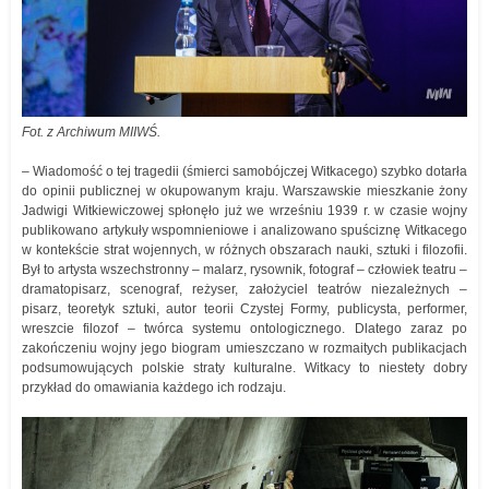
Fot. z Archiwum MIIWŚ.
– Wiadomość o tej tragedii (śmierci samobójczej Witkacego) szybko dotarła
do opinii publicznej w okupowanym kraju. Warszawskie mieszkanie żony
Jadwigi Witkiewiczowej spłonęło już we wrześniu 1939 r. w czasie wojny
publikowano artykuły wspomnieniowe i analizowano spuściznę Witkacego
w kontekście strat wojennych, w różnych obszarach nauki, sztuki i filozofii.
Był to artysta wszechstronny – malarz, rysownik, fotograf – człowiek teatru –
dramatopisarz, scenograf, reżyser, założyciel teatrów niezależnych –
pisarz, teoretyk sztuki, autor teorii Czystej Formy, publicysta, performer,
wreszcie filozof – twórca systemu ontologicznego. Dlatego zaraz po
zakończeniu wojny jego biogram umieszczano w rozmaitych publikacjach
podsumowujących polskie straty kulturalne. Witkacy to niestety dobry
przykład do omawiania każdego ich rodzaju.