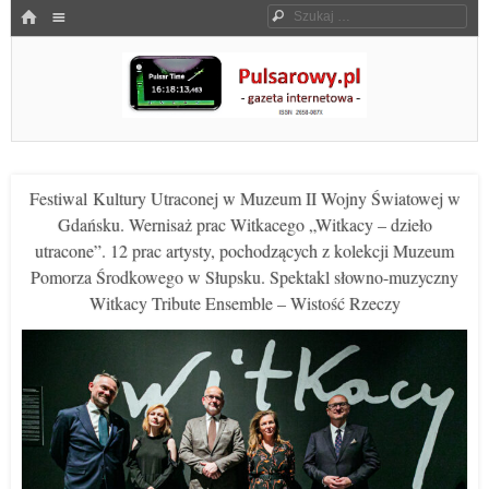
Menu
HOME
Szukaj
SKOCZ DO TREŚCI
Pulsarowy.pl
Festiwal Kultury Utraconej w Muzeum II Wojny Światowej w
Gdańsku. Wernisaż prac Witkacego „Witkacy – dzieło
utracone”. 12 prac artysty, pochodzących z kolekcji Muzeum
Pomorza Środkowego w Słupsku. Spektakl słowno-muzyczny
Witkacy Tribute Ensemble – Wistość Rzeczy