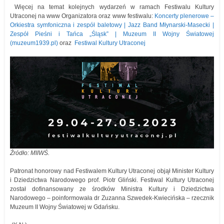
Więcej na temat kolejnych wydarzeń w ramach Festiwalu Kultury
Utraconej na www Organizatora oraz www festiwalu:
Koncerty plenerowe –
Orkiestra symfoniczna i zespół baletowy | Jazz Band Młynarski-Masecki |
Zespół Pieśni i Tańca „Śląsk” | Muzeum II Wojny Światowej
(muzeum1939.pl)
oraz
Festiwal Kultury Utraconej
Źródło: MIIWŚ.
Patronat honorowy nad Festiwalem Kultury Utraconej objął Minister Kultury
i Dziedzictwa Narodowego prof. Piotr Gliński. Festiwal Kultury Utraconej
został dofinansowany ze środków Ministra Kultury i Dziedzictwa
Narodowego – poinformowała dr Zuzanna Szwedek-Kwiecińska – rzecznik
Muzeum II Wojny Światowej w Gdańsku.