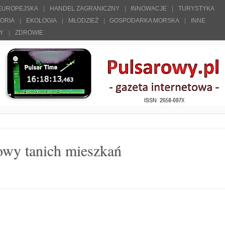
 EUROPEJSKA
HANDEL ZAGRANICZNY
INNOWACJE
TURYSTYKA
TORIA
EKOLOGIA
MŁODZIEŻ
GOSPODARKA MORSKA
INNE
ŁY
ZDROWIE
owy tanich mieszkań