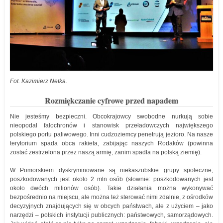
Fot. Kazimierz Netka.
Rozmiękczanie cyfrowe przed napadem
Nie jesteśmy bezpieczni. Obcokrajowcy swobodne nurkują sobie
nieopodal falochronów i stanowisk przeładowczych największego
polskiego portu paliwowego. Inni cudzoziemcy penetrują jezioro. Na nasze
terytorium spada obca rakieta, zabijając naszych Rodaków (powinna
zostać zestrzelona przez naszą armię, zanim spadła na polską ziemię).
W Pomorskiem dyskryminowane są niekaszubskie grupy społeczne;
poszkodowanych jest około 2 mln osób (słownie: poszkodowanych jest
około dwóch milionów osób). Takie działania można wykonywać
bezpośrednio na miejscu, ale można też sterować nimi zdalnie, z ośrodków
decyzyjnych znajdujących się w obcych państwach, ale z użyciem – jako
narzędzi – polskich instytucji publicznych: państwowych, samorządowych.