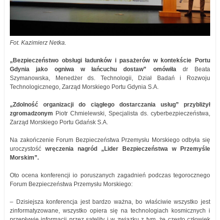
Fot. Kazimierz Netka.
„Bezpieczeństwo obsługi ładunków i pasażerów w kontekście Portu
Gdynia jako ogniwa w łańcuchu dostaw” omówiła
dr Beata
Szymanowska, Menedżer ds. Technologii, Dział Badań i Rozwoju
Technologicznego, Zarząd Morskiego Portu Gdynia S.A.
„Zdolność organizacji do ciągłego dostarczania usług” przybliżył
zgromadzonym
Piotr Chmielewski, Specjalista ds. cyberbezpieczeństwa,
Zarząd Morskiego Portu Gdańsk S.A.
Na zakończenie Forum Bezpieczeństwa Przemysłu Morskiego odbyła się
uroczystość
wręczenia nagród „Lider Bezpieczeństwa w Przemyśle
Morskim”.
Oto ocena konferencji io poruszanych zagadnień podczas tegorocznego
Forum Bezpieczeństwa Przemysłu Morskiego:
– Dzisiejsza konferencja jest bardzo ważna, bo właściwie wszystko jest
zinformatyzowane, wszystko opiera się na technologiach kosmicznych i
przepływie informacji przez satelity i w związku z tym, że często człowiek