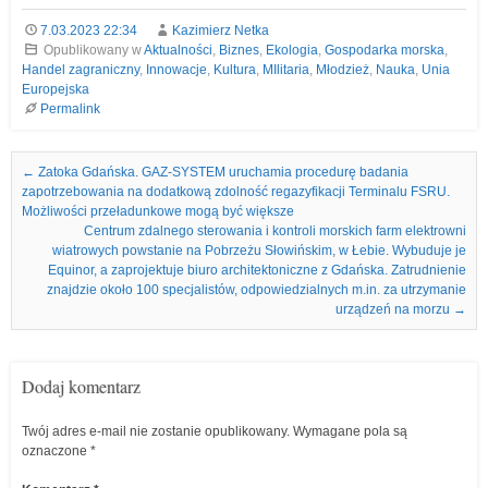
7.03.2023 22:34
Kazimierz Netka
Opublikowany w
Aktualności
,
Biznes
,
Ekologia
,
Gospodarka morska
,
Handel zagraniczny
,
Innowacje
,
Kultura
,
MIlitaria
,
Młodzież
,
Nauka
,
Unia
Europejska
Permalink
Nawigacja we wpisach
←
Zatoka Gdańska. GAZ-SYSTEM uruchamia procedurę badania
zapotrzebowania na dodatkową zdolność regazyfikacji Terminalu FSRU.
Możliwości przeładunkowe mogą być większe
Centrum zdalnego sterowania i kontroli morskich farm elektrowni
wiatrowych powstanie na Pobrzeżu Słowińskim, w Łebie. Wybuduje je
Equinor, a zaprojektuje biuro architektoniczne z Gdańska. Zatrudnienie
znajdzie około 100 specjalistów, odpowiedzialnych m.in. za utrzymanie
urządzeń na morzu
→
Dodaj komentarz
Twój adres e-mail nie zostanie opublikowany.
Wymagane pola są
oznaczone
*