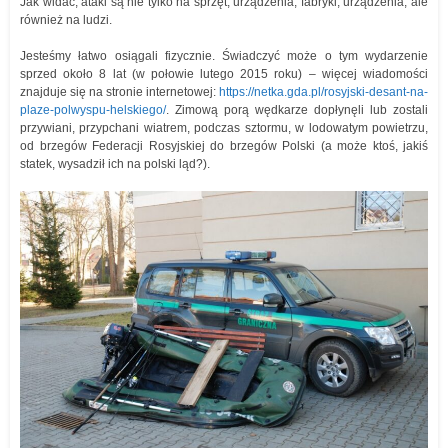
Jak widać, ataki są nie tylko na sprzęt, urządzenia, fabryki, urządzenia, ale
również na ludzi.
Jesteśmy łatwo osiągali fizycznie. Świadczyć może o tym wydarzenie
sprzed około 8 lat (w połowie lutego 2015 roku) – więcej wiadomości
znajduje się na stronie internetowej:
https://netka.gda.pl/rosyjski-desant-na-
plaze-polwyspu-helskiego/
. Zimową porą wędkarze dopłynęli lub zostali
przywiani, przypchani wiatrem, podczas sztormu, w lodowatym powietrzu,
od brzegów Federacji Rosyjskiej do brzegów Polski (a może ktoś, jakiś
statek, wysadził ich na polski ląd?).