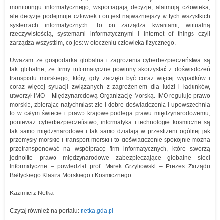
monitoringu informatycznego, wspomagają decyzje, alarmują człowieka,
ale decyzje podejmuje człowiek i on jest najważniejszy w tych wszystkich
systemach informatycznych. To on zarządza kwantami, wirtualną
rzeczywistością, systemami informatycznymi i internet of things czyli
zarządza wszystkim, co jest w otoczeniu człowieka fizycznego.
Uważam że gospodarka globalna i zagrożenia cyberbezpieczeństwa są
tak globalne, że firmy informatyczne powinny skorzystać z doświadczeń
transportu morskiego, który, gdy zaczęło być coraz więcej wypadków i
coraz więcej sytuacji związanych z zagrożeniem dla ludzi i ładunków,
utworzył IMO – Międzynarodową Organizację Morską. IMO reguluje prawo
morskie, zbierając natychmiast złe i dobre doświadczenia i upowszechnia
to w całym świecie i prawo krajowe podlega prawu międzynarodowemu,
ponieważ cyberbezpieczeństwo, informatyka i technologie kosmiczne są
tak samo międzynarodowe i tak samo działają w przestrzeni ogólnej jak
przemysły morskie i transport morski i to doświadczenie spokojnie można
przetransponować na współpracę firm informatycznych, które stworzą
jednolite prawo międzynarodowe zabezpieczające globalne sieci
informatyczne – powiedział prof. Marek Grzybowski – Prezes Zarządu
Bałtyckiego Klastra Morskiego i Kosmicznego.
Kazimierz Netka
Czytaj również na portalu:
netka.gda.pl