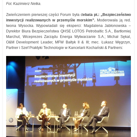
Fot. Kazimierz Netka.
Zwieńczeniem pierwszej części Forum była d
ebata pt.: „Bezpieczeństwo
inwestycji realizowanych w przemyśle morskim”.
Moderowała ją red.
Iwona Wysocka. Wypowiadali się eksperci: Magdalena Jabłonowska –
Dyrektor Biura Bezpieczeństwa QHSE LOTOS Petrobaltic S.A., Bartłomiej
Marchut, Wiceprezes Zarządu Energa Wytwarzanie S.A.; Michał Sękal,
O&M Development Leader, MFW Bałtyk II & III; mec. Łukasz Węgrzyn,
Partner i Szef Praktyki Technologie w Kancelarii Kochański & Partners: