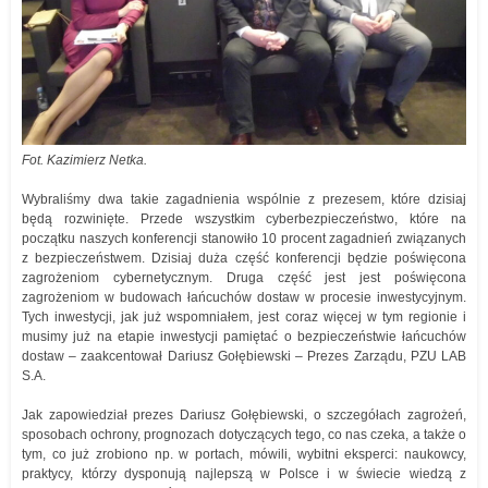
Fot. Kazimierz Netka.
Wybraliśmy dwa takie zagadnienia wspólnie z prezesem, które dzisiaj
będą rozwinięte. Przede wszystkim cyberbezpieczeństwo, które na
początku naszych konferencji stanowiło 10 procent zagadnień związanych
z bezpieczeństwem. Dzisiaj duża część konferencji będzie poświęcona
zagrożeniom cybernetycznym. Druga część jest jest poświęcona
zagrożeniom w budowach łańcuchów dostaw w procesie inwestycyjnym.
Tych inwestycji, jak już wspomniałem, jest coraz więcej w tym regionie i
musimy już na etapie inwestycji pamiętać o bezpieczeństwie łańcuchów
dostaw – zaakcentował Dariusz Gołębiewski – Prezes Zarządu, PZU LAB
S.A.
Jak zapowiedział prezes Dariusz Gołębiewski, o szczegółach zagrożeń,
sposobach ochrony, prognozach dotyczących tego, co nas czeka, a także o
tym, co już zrobiono np. w portach, mówili, wybitni eksperci: naukowcy,
praktycy, którzy dysponują najlepszą w Polsce i w świecie wiedzą z