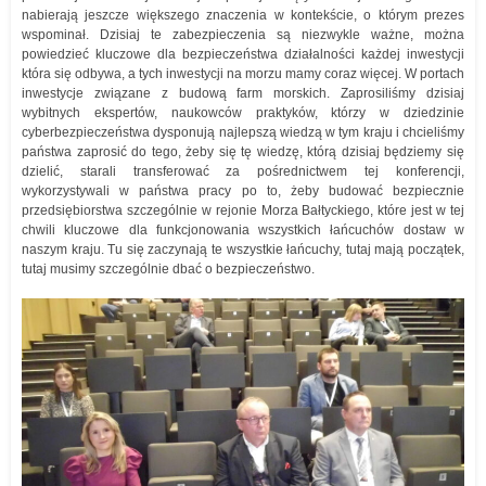
nabierają jeszcze większego znaczenia w kontekście, o którym prezes
wspominał. Dzisiaj te zabezpieczenia są niezwykle ważne, można
powiedzieć kluczowe dla bezpieczeństwa działalności każdej inwestycji
która się odbywa, a tych inwestycji na morzu mamy coraz więcej. W portach
inwestycje związane z budową farm morskich. Zaprosiliśmy dzisiaj
wybitnych ekspertów, naukowców praktyków, którzy w dziedzinie
cyberbezpieczeństwa dysponują najlepszą wiedzą w tym kraju i chcieliśmy
państwa zaprosić do tego, żeby się tę wiedzę, którą dzisiaj będziemy się
dzielić, starali transferować za pośrednictwem tej konferencji,
wykorzystywali w państwa pracy po to, żeby budować bezpiecznie
przedsiębiorstwa szczególnie w rejonie Morza Bałtyckiego, które jest w tej
chwili kluczowe dla funkcjonowania wszystkich łańcuchów dostaw w
naszym kraju. Tu się zaczynają te wszystkie łańcuchy, tutaj mają początek,
tutaj musimy szczególnie dbać o bezpieczeństwo.