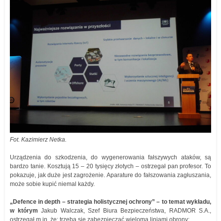
Fot. Kazimierz Netka.
Urządzenia do szkodzenia, do wygenerowania fałszywych ataków, są
bardzo tanie. Kosztują 15 – 20 tysięcy złotych – ostrzegał pan profesor. To
pokazuje, jak duże jest zagrożenie. Aparature do fałszowania zagłuszania,
może sobie kupić niemal każdy.
„Defence in depth – strategia holistycznej ochrony” – to temat wykładu,
w którym
Jakub Walczak, Szef Biura Bezpieczeństwa, RADMOR S.A.,
ostrzegał m.in. że: trzeba się zabezpieczać wieloma liniami obrony: