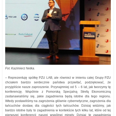
Fot. Kazimierz Netka.
– Reprezentuję spółkę PZU LAB, ale również w imieniu całej Grupy PZU
chciałem bardzo serdecznie państwa przywitać, podziękować, że
przyjęliście nasze zaproszenie. Przynajmniej od 5 – 6 lat, jak tworzymy tę
konferencję. Wspólnie z Pomorską Specjalną Strefą Ekonomiczną
zastanawialiśmy się, jakie zagadnienia będą istotne dla tego regionu.
Wtedy postawiliśmy na zagrożenia głównie cybernetyczne, zagrożenia dla
łańcuchów dostaw, dla ciągłości tych łańcuchów. Dzisiaj widzimy, jak
bardzo istotne były to zagadnienia w kontekście tych kilku lat, które od tej
pierwszej konferencji naszej wspólnej minęły. Dzisiaj te zagadnienia