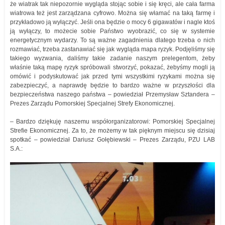
że wiatrak tak niepozornie wygląda stojąc sobie i się kręci, ale cała farma
wiatrowa też jest zarządzana cyfrowo. Można się włamać na taką farmę i
przykładowo ją wyłączyć. Jeśli ona będzie o mocy 6 gigawatów i nagle ktoś
ją wyłączy, to możecie sobie Państwo wyobrazić, co się w systemie
energetycznym wydarzy. To są ważne zagadnienia dlatego trzeba o nich
rozmawiać, trzeba zastanawiać się jak wygląda mapa ryzyk. Podjęliśmy się
takiego wyzwania, daliśmy takie zadanie naszym prelegentom, żeby
właśnie taką mapę ryzyk spróbowali stworzyć, pokazać, żebyśmy mogli ją
omówić i podyskutować jak przed tymi wszystkimi ryzykami można się
zabezpieczyć, a naprawdę będzie to bardzo ważne w przyszłości dla
bezpieczeństwa naszego państwa – powiedział Przemysław Sztandera –
Prezes Zarządu Pomorskiej Specjalnej Strefy Ekonomicznej.
– Bardzo dziękuję naszemu współorganizatorowi: Pomorskiej Specjalnej
Strefie Ekonomicznej. Za to, że możemy w tak pięknym miejscu się dzisiaj
spotkać – powiedział Dariusz Gołębiewski – Prezes Zarządu, PZU LAB
S.A.: