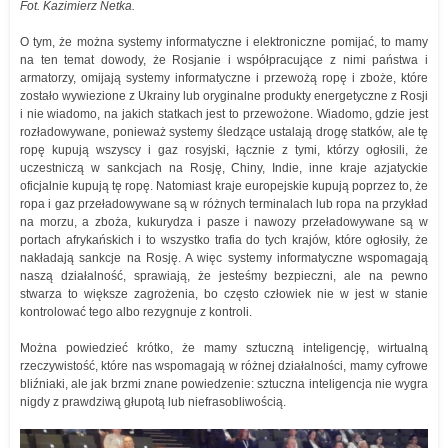
Fot. Kazimierz Netka.
O tym, że można systemy informatyczne i elektroniczne pomijać, to mamy
na ten temat dowody, że Rosjanie i współpracujące z nimi państwa i
armatorzy, omijają systemy informatyczne i przewożą ropę i zboże, które
zostało wywiezione z Ukrainy lub oryginalne produkty energetyczne z Rosji
i nie wiadomo, na jakich statkach jest to przewożone. Wiadomo, gdzie jest
rozładowywane, ponieważ systemy śledzące ustalają drogę statków, ale tę
ropę kupują wszyscy i gaz rosyjski, łącznie z tymi, którzy ogłosili, że
uczestniczą w sankcjach na Rosję, Chiny, Indie, inne kraje azjatyckie
oficjalnie kupują tę ropę. Natomiast kraje europejskie kupują poprzez to, że
ropa i gaz przeładowywane są w różnych terminalach lub ropa na przykład
na morzu, a zboża, kukurydza i pasze i nawozy przeładowywane są w
portach afrykańskich i to wszystko trafia do tych krajów, które ogłosiły, że
nakładają sankcje na Rosję. A więc systemy informatyczne wspomagają
naszą działalność, sprawiają, że jesteśmy bezpieczni, ale na pewno
stwarza to większe zagrożenia, bo często człowiek nie w jest w stanie
kontrolować tego albo rezygnuje z kontroli.
Można powiedzieć krótko, że mamy sztuczną inteligencję, wirtualną
rzeczywistość, które nas wspomagają w różnej działalności, mamy cyfrowe
bliźniaki, ale jak brzmi znane powiedzenie: sztuczna inteligencja nie wygra
nigdy z prawdziwą głupotą lub niefrasobliwością.