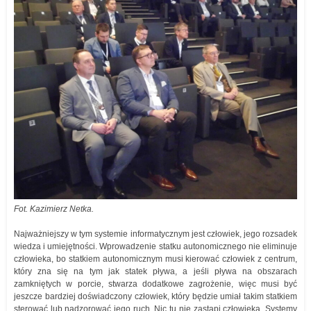
Fot. Kazimierz Netka.
Najważniejszy w tym systemie informatycznym jest człowiek, jego rozsadek
wiedza i umiejętności. Wprowadzenie statku autonomicznego nie eliminuje
człowieka, bo statkiem autonomicznym musi kierować człowiek z centrum,
który zna się na tym jak statek pływa, a jeśli pływa na obszarach
zamkniętych w porcie, stwarza dodatkowe zagrożenie, więc musi być
jeszcze bardziej doświadczony człowiek, który będzie umiał takim statkiem
sterować lub nadzorować jego ruch. Nic tu nie zastąpi człowieka. Systemy