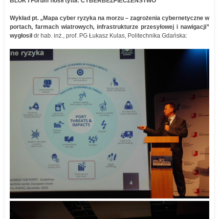
BLOK I Forum nosił tytuł: CYBERBEZPIECZEŃSTWO
Wykład pt. „Mapa cyber ryzyka na morzu – zagrożenia cybernetyczne w
portach, farmach wiatrowych, infrastrukturze przesyłowej i nawigacji”
wygłosił
dr hab. inż., prof. PG Łukasz Kulas, Politechnika Gdańska: