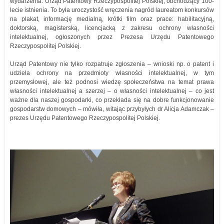
wydarzenia: Urząd Patentowy Rzeczypospolitej Polskiej, obchodzący 100-
lecie istnienia. To była uroczystość wręczenia nagród laureatom konkursów
na plakat, informację medialną, krótki film oraz prace: habilitacyjną,
doktorską, magisterską, licencjacką z zakresu ochrony własności
intelektualnej, ogłoszonych przez Prezesa Urzędu Patentowego
Rzeczypospolitej Polskiej.
Urząd Patentowy nie tylko rozpatruje zgłoszenia – wnioski np. o patent i
udziela ochrony na przedmioty własności intelektualnej, w tym
przemysłowej, ale też podnosi wiedzę społeczeństwa na temat prawa
własności intelektualnej a szerzej – o własności intelektualnej – co jest
ważne dla naszej gospodarki, co przekłada się na dobre funkcjonowanie
gospodarstw domowych – mówiła, witając przybyłych dr Alicja Adamczak –
prezes Urzędu Patentowego Rzeczypospolitej Polskiej.