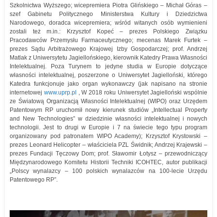
Szkolnictwa Wyższego; wicepremiera Piotra Glińskiego – Michał Góras –
szef Gabinetu Politycznego Ministerstwa Kultury i Dziedzictwa
Narodowego, doradca wicepremiera; wśród witanych osób wymienieni
zostali też m.in.: Krzysztof Kopeć – prezes Polskiego Związku
Pracodawców Przemysłu Farmaceutycznego; mecenas Marek Furtek –
prezes Sądu Arbitrażowego Krajowej Izby Gospodarczej; prof. Andrzej
Matlak z Uniwersytetu Jagiellońskiego, kierownik Katedry Prawa Własności
Intelektualnej. Poza Turynem to jedyne studia w Europie dotyczące
własności intelektualnej, poszerzone o Uniwersytet Jagielloński, którego
Katedra funkcjonuje jako organ wykonawczy (jak napisano na stronie
internetowej
www.uprp.pl
, W 2018 roku Uniwersytet Jagielloński wspólnie
ze Światową Organizacją Własności Intelektualnej (WIPO) oraz Urzędem
Patentowym RP uruchomił nowy kierunek studiów „Intellectual Property
and New Technologies” w dziedzinie własności intelektualnej i nowych
technologii. Jest to drugi w Europie i 7 na świecie tego typu program
organizowany pod patronatem WIPO Academy); Krzysztof Krystowski –
prezes Leonard Helicopter – właściciela PZL Świdnik; Andrzej Krajewski –
prezes Fundacji Tęczowy Dom; prof. Sławomir Łotysz – przewodniczący
Międzynarodowego Komitetu Historii Techniki ICOHTEC, autor publikacji
„Polscy wynalazcy – 100 polskich wynalazców na 100-lecie Urzędu
Patentowego RP”.