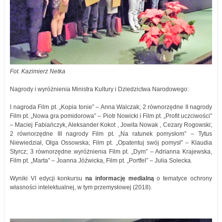
Fot. Kazimierz Netka
Nagrody i wyróżnienia Ministra Kultury i Dziedzictwa Narodowego:
I nagroda Film pt. „Kopia tonie” – Anna Walczak; 2 równorzędne II nagrody
Film pt. „Nowa gra pomidorowa” – Piotr Nowicki i Film pt. „Profit uczciwości”
– Maciej Fabiańczyk, Aleksander Kokot , Jowita Nowak , Cezary Rogowski;
2 równorzędne III nagrody Film pt. „Na ratunek pomysłom” – Tytus
Niewiedział, Olga Ossowska; Film pt. „Opatentuj swój pomysł” – Klaudia
Styrcz; 3 równorzędne wyróżnienia Film pt. „Dym” – Adrianna Krajewska,
Film pt. „Marta” – Joanna Jóźwicka, Film pt. „Portfel” – Julia Solecka.
Wyniki VI edycji konkursu
na informację medialną
o tematyce ochrony
własności intelektualnej, w tym przemysłowej (2018).