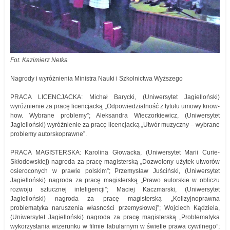
Fot. Kazimierz Netka
Nagrody i wyróżnienia Ministra Nauki i Szkolnictwa Wyższego
PRACA LICENCJACKA: Michał Barycki, (Uniwersytet Jagielloński)
wyróżnienie za pracę licencjacką „Odpowiedzialność z tytułu umowy know-
how. Wybrane problemy”; Aleksandra Wieczorkiewicz, (Uniwersytet
Jagielloński) wyróżnienie za pracę licencjacką „Utwór muzyczny – wybrane
problemy autorskoprawne”.
PRACA MAGISTERSKA: Karolina Głowacka, (Uniwersytet Marii Curie-
Skłodowskiej) nagroda za pracę magisterską „Dozwolony użytek utworów
osieroconych w prawie polskim”; Przemysław Juściński, (Uniwersytet
Jagielloński) nagroda za pracę magisterską „Prawo autorskie w obliczu
rozwoju sztucznej inteligencji”; Maciej Kaczmarski, (Uniwersytet
Jagielloński) nagroda za pracę magisterską „Kolizyjnoprawna
problematyka naruszenia własności przemysłowej”; Wojciech Kądziela,
(Uniwersytet Jagielloński) nagroda za pracę magisterską „Problematyka
wykorzystania wizerunku w filmie fabularnym w świetle prawa cywilnego”;