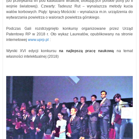
(do przetykania lin pod kadłubami wraków, blokujących polskie porty po II
wojnie światowej). Czwarty: Tadeusz Rut – wynalazcza metody kucia
wałów korbowych. Piąty: Ignacy Mościcki – wynalazca m.in. urządzenia do
wytwarzania powietrza o walorach powietrza górskiego.
Podczas Gali rozstrzygnięto konkursy organizowane przez Urząd
Patentowy RP w 2018 r. Oto wykaz Laureatów, opublikowany na stronie
internetowej
www.uprp.pl
:
Wyniki XVI edycji konkursu
na najlepszą pracę naukową
na temat
własności intelektualnej (2018)