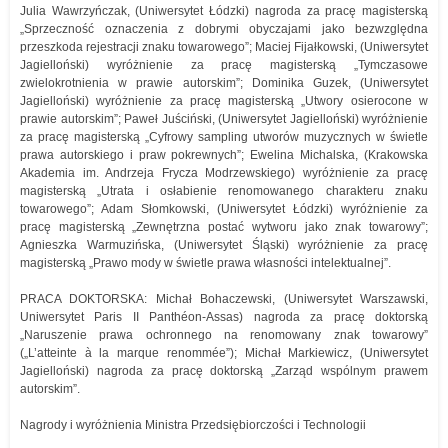
Julia Wawrzyńczak, (Uniwersytet Łódzki) nagroda za pracę magisterską
„Sprzeczność oznaczenia z dobrymi obyczajami jako bezwzględna
przeszkoda rejestracji znaku towarowego”; Maciej Fijałkowski, (Uniwersytet
Jagielloński) wyróżnienie za pracę magisterską „Tymczasowe
zwielokrotnienia w prawie autorskim”; Dominika Guzek, (Uniwersytet
Jagielloński) wyróżnienie za pracę magisterską „Utwory osierocone w
prawie autorskim”; Paweł Juściński, (Uniwersytet Jagielloński) wyróżnienie
za pracę magisterską „Cyfrowy sampling utworów muzycznych w świetle
prawa autorskiego i praw pokrewnych”; Ewelina Michalska, (Krakowska
Akademia im. Andrzeja Frycza Modrzewskiego) wyróżnienie za pracę
magisterską „Utrata i osłabienie renomowanego charakteru znaku
towarowego”; Adam Słomkowski, (Uniwersytet Łódzki) wyróżnienie za
pracę magisterską „Zewnętrzna postać wytworu jako znak towarowy”;
Agnieszka Warmuzińska, (Uniwersytet Śląski) wyróżnienie za pracę
magisterską „Prawo mody w świetle prawa własności intelektualnej”.
PRACA DOKTORSKA: Michał Bohaczewski, (Uniwersytet Warszawski,
Uniwersytet Paris II Panthéon-Assas) nagroda za pracę doktorską
„Naruszenie prawa ochronnego na renomowany znak towarowy”
(„L’atteinte à la marque renommée”); Michał Markiewicz, (Uniwersytet
Jagielloński) nagroda za pracę doktorską „Zarząd wspólnym prawem
autorskim”.
Nagrody i wyróżnienia Ministra Przedsiębiorczości i Technologii