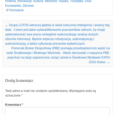
Historia
,
Innowacje
,
Kultura
,
Młodzież
,
Nauka
,
Turystyka
,
Unia
Europejska
,
Zdrowie
Permalink
Nawigacja we wpisach
←
Grupa LOTOS wkracza głębiej w świat sztucznej inteligencji i analizy big
data. Celem jest takie wykwalifikowanie pracowników rafinerii, by mogli
optymalizować swa prace umiejętnie wykorzystując analizy dużych
zbiorów informacji. Będzie większa robotyzacja, automatyzacją i
autonomizacją, a także cyfryzacja procesów wytwórczych.
Pomorski Broker Eksportowy (PBE) pomaga przedsiębiorcom wejść na
rynki Środkowego i Bliskiego Wschodu. Warto skorzystać z wsparcia PBE;
pojechać na targi zagraniczne; wziąć udział w Światowej Wystawie EXPO
2020 Dubai.
→
Dodaj komentarz
Twój adres e-mail nie zostanie opublikowany.
Wymagane pola są
oznaczone
*
Komentarz
*