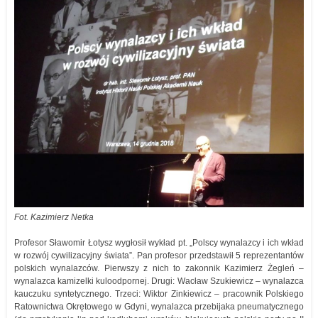
Fot. Kazimierz Netka
Profesor Sławomir Łotysz wygłosił wykład pt. „Polscy wynalazcy i ich wkład
w rozwój cywilizacyjny świata”. Pan profesor przedstawił 5 reprezentantów
polskich wynalazców. Pierwszy z nich to zakonnik Kazimierz Żegleń –
wynalazca kamizelki kuloodpornej. Drugi: Wacław Szukiewicz – wynalazca
kauczuku syntetycznego. Trzeci: Wiktor Zinkiewicz – pracownik Polskiego
Ratownictwa Okrętowego w Gdyni, wynalazca przebijaka pneumatycznego