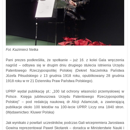
Fot. Kazimierz Netka
Pani prezes podkreśliła, że spotkanie – już 16. z kolei Gala wręczenia
nagród – odbywa się w drugim dniu drugiego stulecia istnienia Urzędu
Patentowego Rzeczypospolitej Polskiej (Dekret Naczelnika Państwa
Józefa Piłsudskiego z 13 grudnia 1918 roku, opublikowany 28 grudnia
1918 roku w nr 21 Dzienniku Praw Państwa Polskiego).
UPRP wydał publikację pt.: „100 lat ochrony własności przemysłowej w
Polsce. Księga jubileuszowa Urzędu Patentowego Rzeczypospolitej
Polskiej” – pod redakcją naukową dr Alicji Adamczak, a zawierającą
publikacje około 100 tekstów na 100-lecie UPRP. Liczy ona 1840 stron.
(Wydawnictwo: Kluwer Polska)
Jak wynikało z powitań uczestników, podczas Gali wicepremiera Jarosława
Gowina reprezentował Paweł Skotarek – doradca w Ministerstwie Nauki i