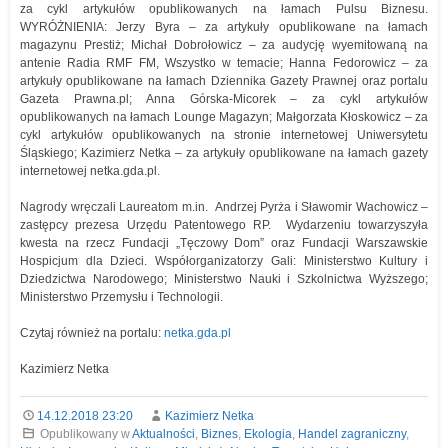
za cykl artykułów opublikowanych na łamach Pulsu Biznesu.
WYRÓŻNIENIA: Jerzy Byra – za artykuły opublikowane na łamach
magazynu Prestiż; Michał Dobrołowicz – za audycję wyemitowaną na
antenie Radia RMF FM, Wszystko w temacie; Hanna Fedorowicz – za
artykuły opublikowane na łamach Dziennika Gazety Prawnej oraz portalu
Gazeta Prawna.pl; Anna Górska-Micorek – za cykl artykułów
opublikowanych na łamach Lounge Magazyn; Małgorzata Kłoskowicz – za
cykl artykułów opublikowanych na stronie internetowej Uniwersytetu
Śląskiego; Kazimierz Netka – za artykuły opublikowane na łamach gazety
internetowej netka.gda.pl.
Nagrody wręczali Laureatom m.in. Andrzej Pyrża i Sławomir Wachowicz –
zastępcy prezesa Urzędu Patentowego RP. Wydarzeniu towarzyszyła
kwesta na rzecz Fundacji „Tęczowy Dom” oraz Fundacji Warszawskie
Hospicjum dla Dzieci. Współorganizatorzy Gali: Ministerstwo Kultury i
Dziedzictwa Narodowego; Ministerstwo Nauki i Szkolnictwa Wyższego;
Ministerstwo Przemysłu i Technologii.
Czytaj również na portalu:
netka.gda.pl
Kazimierz Netka
14.12.2018 23:20
Kazimierz Netka
Opublikowany w
Aktualności
,
Biznes
,
Ekologia
,
Handel zagraniczny
,