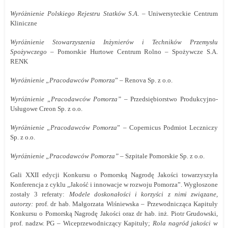
Wyróżnienie Polskiego Rejestru Statków S.A
. – Uniwersyteckie Centrum
Kliniczne
Wyróżnienie Stowarzyszenia Inżynierów i Techników Przemysłu
Spożywczego
– Pomorskie Hurtowe Centrum Rolno – Spożywcze S.A.
RENK
Wyróżnienie „Pracodawców Pomorza
” – Renova Sp. z o.o.
Wyróżnienie „Pracodawców Pomorza”
– Przedsiębiorstwo Produkcyjno-
Usługowe Creon Sp. z o.o.
Wyróżnienie „Pracodawców Pomorza
” – Copernicus Podmiot Leczniczy
Sp. z o.o.
Wyróżnienie „Pracodawców Pomorza”
– Szpitale Pomorskie Sp. z o.o.
Gal
i
XXII edycji Konkursu o Pomorską Nagrodę Jakości towarzyszyła
Konferencja z cyklu „Jakość i innowacje w rozwoju Pomorza”. Wygłoszone
zostały 3 referaty:
Modele doskonałości i korzyści z nimi związane,
autorzy:
prof. dr hab. Małgorzata Wiśniewska – Przewodnicząca Kapituły
Konkursu o Pomorską Nagrodę Jakości oraz dr hab. inż. Piotr Grudowski,
prof. nadzw. PG – Wiceprzewodniczący Kapituły;
Rola nagród jakości w