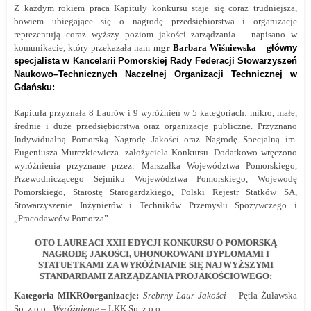
Z każdym rokiem praca Kapituły konkursu staje się coraz trudniejsza,
bowiem ubiegające się o nagrodę przedsiębiorstwa i organizacje
reprezentują coraz wyższy poziom jakości zarządzania –
napisano w
komunikacie, który przekazała nam
mgr
Barbara Wiśniewska –
g
łówny
s
pecjalista
w
Kancelari
i
Pomorsk
iej
Rad
y
Federacji Stowarzyszeń
Naukowo–Technicznych Naczelnej Organizacji Technicznej w
Gdańsku:
Kapituła przyznała 8 Laurów i 9 wyróżnień w 5 kategoriach: mikro, małe,
średnie i duże przedsiębiorstwa oraz organizacje publiczne. Przyznano
Indywidualną Pomorską Nagrodę Jakości oraz Nagrodę Specjalną im.
Eugeniusza Murczkiewicza- założyciela Konkursu.
Dodatkowo wręczono
wyróżnienia przyznane przez: Marszałka Województwa Pomorskiego,
Przewodniczącego Sejmiku Województwa Pomorskiego, Wojewodę
Pomorskiego, Starostę Starogardzkiego, Polski Rejestr Statków SA,
Stowarzyszenie Inżynierów i Techników Przemysłu Spożywczego i
„Pracodawców Pomorza”.
OTO L
AUREA
CI
XXII EDYCJI KONKURSU O POMORSKĄ
NAGRODĘ JAKOŚCI,
UHONOROWANI
DYPLOMAMI I
STATUETKAMI
ZA
WYRÓŻNI
ANIE
SIĘ NAJWYŻSZYMI
STANDARDAMI ZARZĄDZANIA PROJAKOŚCIOWEG
O
:
Kategoria MIKROorganizacje:
Srebrny Laur Jakości
– Pętla Żuławska
Sp. z o.o.;
Wyróżnienie
– LKK Sp. z o.o.