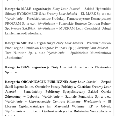
ategoria MAŁE organizacje:
Złoty Laur Jakości
– Zakład Hydrauliki
K
Siłowej HYDROMECH S.A.;
Srebrny Laur Jakości
– EL-MARK Sp. z o.o.;
Wyróżnienie
– Przedsiębiorstwo Produkcji Farmaceutyczno-Kosmetycznej
PROFARM Sp. z o.o.;
Wyróżnienie
– Pomorskie Hurtowe Centrum Rolno-
Spożywcze S.A.Rënk;
Wyróżnienie
– MURKAM Leon Czerwiński Usługi
kamieniarsko-Budowlane.
ategoria ŚREDNIE organizacje:
Złoty Laur Jakości
– Przedsiębiorstwo
K
Produkcyjno Handlowo Usługowe Polipack Sp. j.;
Srebrny Laur Jakości
–
Trec Nutrition Sp. z o.o.;
Wyróżnienie
– Spółdzielnia Mieszkaniowa
„Suchanino”
ategoria DUŻE organizacje:
Złoty Laur Jakości
– Lacroix Elektronics
K
Sp. z o.o.
ategoria ORGANIZACJE PUBLICZNE:
Złoty Laur Jakości –
Zespół
K
Szkół Łączności im. Obrońców Poczty Polskiej w Gdańsku;
Srebrny Laur
Jakości
– Samodzielny Publiczny Specjalistyczny Zakład Opieki
Zdrowotnej w Lęborku;
Wyróżnienie –
Szpitale Pomorskie Sp. z o.o.;
Wyróżnienie – Uniwersyteckie Centrum Kliniczne; Wyróżnienie –
III
Liceum Ogólnokształcące im. Marynarki Wojennej RP w Gdyni;
Wyróżnienie –
III Liceum Ogólnokształcące im. Bohaterów Westerplatte w