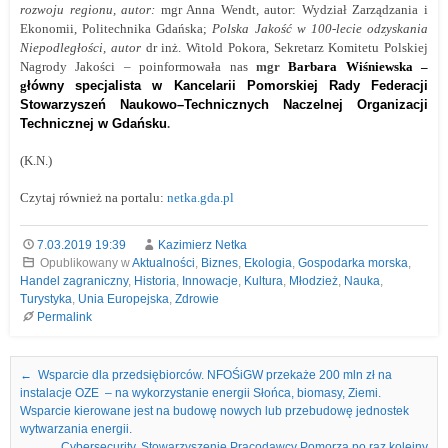
rozwoju regionu,
autor
:
mgr Anna Wendt,
autor:
Wydział Zarządzania i
Ekonomii, Politechnika Gdańska;
Polska Jakość w 100-lecie odzyskania
Niepodległości,
autor
dr inż. Witold Pokora, Sekretarz Komitetu Polskiej
Nagrody Jakości –
poinformowała nas
mgr
Barbara Wiśniewska –
g
łówny
s
pecjalista
w
Kancelari
i
Pomorsk
iej
Rad
y
Federacji
Stowarzyszeń Naukowo–Technicznych Naczelnej Organizacji
Technicznej w Gdańsku
.
(K.N.)
Czytaj również na portalu:
netka.gda.pl
7.03.2019 19:39
Kazimierz Netka
Opublikowany w
Aktualności
,
Biznes
,
Ekologia
,
Gospodarka morska
,
Handel zagraniczny
,
Historia
,
Innowacje
,
Kultura
,
Młodzież
,
Nauka
,
Turystyka
,
Unia Europejska
,
Zdrowie
Permalink
Nawigacja we wpisach
←
Wsparcie dla przedsiębiorców. NFOŚiGW przekaże 200 mln zł na
instalacje OZE – na wykorzystanie energii Słońca, biomasy, Ziemi.
Wsparcie kierowane jest na budowę nowych lub przebudowę jednostek
wytwarzania energii.
Cybersecurity. Stowarzyszenie Pracodawcy Pomorza po raz kolejny