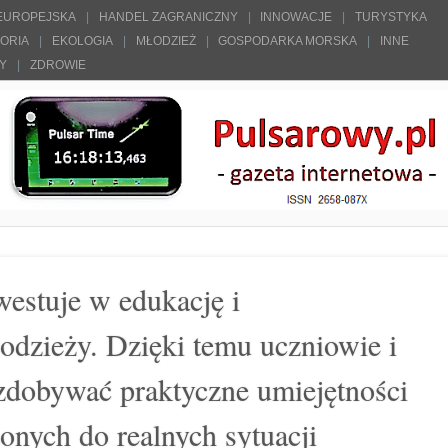
 EUROPEJSKA
HANDEL ZAGRANICZNY
INNOWACJE
TURYSTYKA
TORIA
EKOLOGIA
MŁODZIEŻ
GOSPODARKA MORSKA
INNE
ŁY
ZDROWIE
tuje w edukację i
odzieży. Dzięki temu uczniowie i
zdobywać praktyczne umiejętności
onych do realnych sytuacji