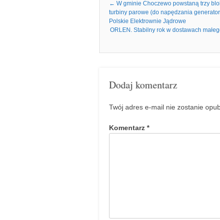
Nawigacja we wpisach
←
W gminie Choczewo powstaną trzy bloki
turbiny parowe (do napędzania generato
Polskie Elektrownie Jądrowe
ORLEN. Stabilny rok w dostawach małego
Dodaj komentarz
Twój adres e-mail nie zostanie opu
Komentarz
*