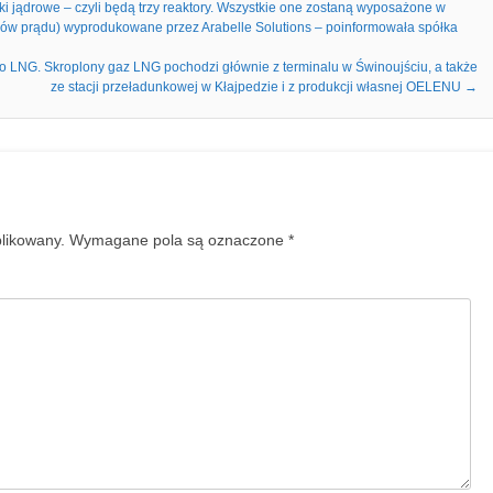
 jądrowe – czyli będą trzy reaktory. Wszystkie one zostaną wyposażone w
rów prądu) wyprodukowane przez Arabelle Solutions – poinformowała spółka
 LNG. Skroplony gaz LNG pochodzi głównie z terminalu w Świnoujściu, a także
ze stacji przeładunkowej w Kłajpedzie i z produkcji własnej OELENU
→
blikowany.
Wymagane pola są oznaczone
*