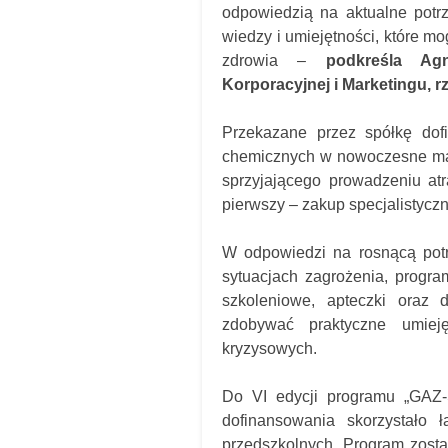
odpowiedzią na aktualne potr
wiedzy i umiejętności, które m
zdrowia –
podkreśla Ag
Korporacyjnej i Marketingu,
Przekazane przez spółkę dof
chemicznych w nowoczesne mate
sprzyjającego prowadzeniu at
pierwszy – zakup specjalistycz
W odpowiedzi na rosnącą potr
sytuacjach zagrożenia, progra
szkoleniowe, apteczki oraz d
zdobywać praktyczne umieję
kryzysowych.
Do VI edycji programu „GAZ-
dofinansowania skorzystało 
przedszkolnych. Program zosta