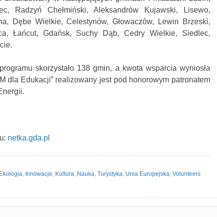
ec, Radzyń Chełmiński, Aleksandrów Kujawski, Lisewo,
a, Dębe Wielkie, Celestynów, Głowaczów, Lewin Brzeski,
ca, Łańcut, Gdańsk, Suchy Dąb, Cedry Wielkie, Siedlec,
cie.
programu skorzystało 138 gmin, a kwota wsparcia wyniosła
 dla Edukacji” realizowany jest pod honorowym patronatem
Energii.
lu:
netka.gda.pl
a
Ekologia
,
Innowacje
,
Kultura
,
Nauka
,
Turystyka
,
Unia Europejska
,
Volunteers