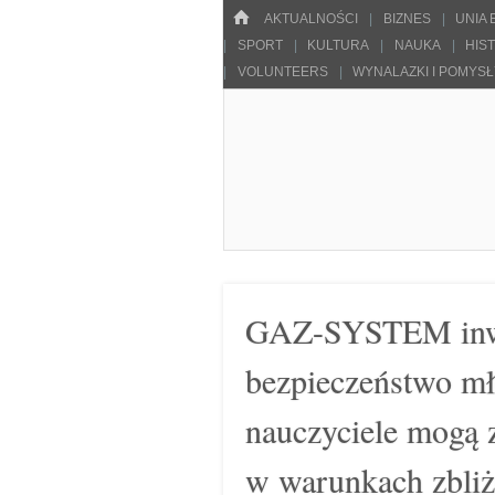
Menu
HOME
SKOCZ DO TREŚCI
AKTUALNOŚCI
BIZNES
UNIA
SPORT
KULTURA
NAUKA
HIS
VOLUNTEERS
WYNALAZKI I POMYS
Pulsarowy.pl
GAZ-SYSTEM inwes
bezpieczeństwo mł
nauczyciele mogą 
w warunkach zbliż