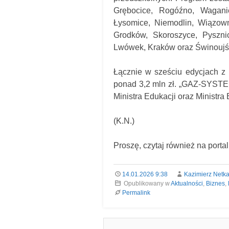
Grębocice, Rogóźno, Wagani
Łysomice, Niemodlin, Wiązown
Grodków, Skoroszyce, Pyszni
Lwówek, Kraków oraz Świnoujś
Łącznie w sześciu edycjach z 
ponad 3,2 mln zł. „GAZ-SYSTEM
Ministra Edukacji oraz Ministra 
(K.N.)
Proszę, czytaj również na porta
14.01.2026 9:38
Kazimierz Netk
Opublikowany w
Aktualności
,
Biznes
,
Permalink