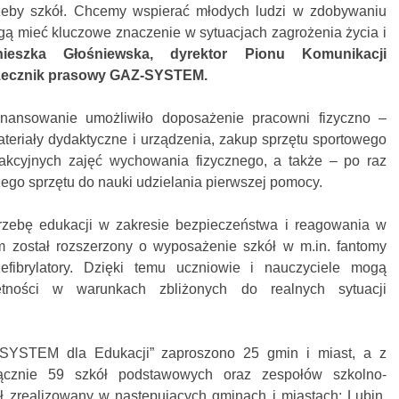
zeby szkół. Chcemy wspierać młodych ludzi w zdobywaniu
ogą mieć kluczowe znaczenie w sytuacjach zagrożenia życia i
nieszka Głośniewska, dyrektor Pionu Komunikacji
 rzecznik prasowy GAZ-SYSTEM.
inansowanie umożliwiło doposażenie pracowni fizyczno –
riały dydaktyczne i urządzenia, zakup sprzętu sportowego
rakcyjnych zajęć wychowania fizycznego, a także – po raz
nego sprzętu do nauki udzielania pierwszej pomocy.
zebę edukacji w zakresie bezpieczeństwa i reagowania w
m został rozszerzony o wyposażenie szkół w m.in. fantomy
efibrylatory. Dzięki temu uczniowie i nauczyciele mogą
tności w warunkach zbliżonych do realnych sytuacji
SYSTEM dla Edukacji” zaproszono 25 gmin i miast, a z
łącznie 59 szkół podstawowych oraz zespołów szkolno-
ł zrealizowany w następujących gminach i miastach: Lubin,