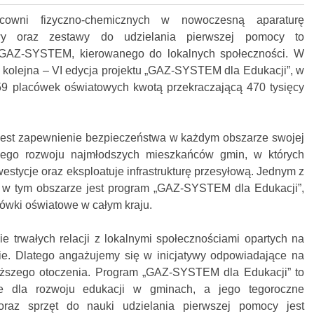
cowni fizyczno-chemicznych w nowoczesną aparaturę
towy oraz zestawy do udzielania pierwszej pomocy to
 GAZ-SYSTEM, kierowanego do lokalnych społeczności. W
 kolejna – VI edycja projektu „GAZ-SYSTEM dla Edukacji”, w
59 placówek oświatowych kwotą przekraczającą 470 tysięcy
est zapewnienie bezpieczeństwa w każdym obszarze swojej
znego rozwoju najmłodszych mieszkańców gmin, w których
nwestycje oraz eksploatuje infrastrukturę przesyłową. Jednym z
 w tym obszarze jest program „GAZ-SYSTEM dla Edukacji”,
cówki oświatowe w całym kraju.
 trwałych relacji z lokalnymi społecznościami opartych na
wie. Dlatego angażujemy się w inicjatywy odpowiadające na
liższego otoczenia. Program „GAZ-SYSTEM dla Edukacji” to
we dla rozwoju edukacji w gminach, a jego tegoroczne
 oraz sprzęt do nauki udzielania pierwszej pomocy jest