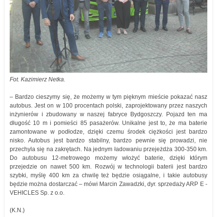
Fot. Kazimierz Netka.
– Bardzo cieszymy się, że możemy w tym pięknym mieście pokazać nasz
autobus. Jest on w 100 procentach polski, zaprojektowany przez naszych
inżynierów i zbudowany w naszej fabryce Bydgoszczy. Pojazd ten ma
długość 10 m i pomieści 85 pasażerów. Unikalne jest to, że ma baterie
zamontowane w podłodze, dzięki czemu środek ciężkości jest bardzo
nisko. Autobus jest bardzo stabilny, bardzo pewnie się prowadzi, nie
przechyla się na zakrętach. Na jednym ładowaniu przejeżdża 300-350 km.
Do autobusu 12-metrowego możemy włożyć baterie, dzięki którym
przejedzie on nawet 500 km. Rozwój w technologii baterii jest bardzo
szybki, myślę 400 km za chwilę też będzie osiągalne, i takie autobusy
będzie można dostarczać – mówi Marcin Zawadzki, dyr. sprzedaży ARP E -
VEHICLES Sp. z o.o.
(K.N.)