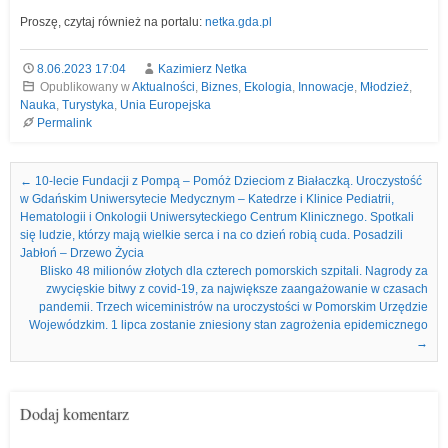
Proszę, czytaj również na portalu:
netka.gda.pl
8.06.2023 17:04
Kazimierz Netka
Opublikowany w
Aktualności
,
Biznes
,
Ekologia
,
Innowacje
,
Młodzież
,
Nauka
,
Turystyka
,
Unia Europejska
Permalink
Nawigacja we wpisach
←
10-lecie Fundacji z Pompą – Pomóż Dzieciom z Białaczką. Uroczystość
w Gdańskim Uniwersytecie Medycznym – Katedrze i Klinice Pediatrii,
Hematologii i Onkologii Uniwersyteckiego Centrum Klinicznego. Spotkali
się ludzie, którzy mają wielkie serca i na co dzień robią cuda. Posadzili
Jabłoń – Drzewo Życia
Blisko 48 milionów złotych dla czterech pomorskich szpitali. Nagrody za
zwycięskie bitwy z covid-19, za największe zaangażowanie w czasach
pandemii. Trzech wiceministrów na uroczystości w Pomorskim Urzędzie
Wojewódzkim. 1 lipca zostanie zniesiony stan zagrożenia epidemicznego
→
Dodaj komentarz