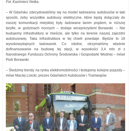
Fot. Kazimierz Netka.
– W Gdańsku zdecydowaliśmy się na model ładowania autobusów w taki
sposób, żeby wszystkie autobusy elektryczne, które będą dołączały do
naszej komunikacji miejskiej były ładowane tanim prądem, w niższej
taryfie, w godzinach nocnych – dodaje wiceprezydent Borawski. – Nie
budujemy infrastruktury w mieście, ale tylko na terenie naszej zajezdni
autobusowej. Taka infrastruktura w tej chwili powstaje. Będzie to 18
wysokowydajnych ładowarek. Co istotne, otrzymaliśmy właśnie
dofinansowanie na budowę tej stacji, w wysokości 3,4 mln zł z
Narodowego Funduszu Ochrony Środowiska i Gospodarki Wodnej – mówi
Piotr Borawski.
– Śledzimy trendy na rynku elektromobilności i testujemy kolejne pojazdy –
mówi Maciej Lisicki, prezes Gdańskich Autobusów i Tramwajów: