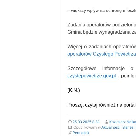
– większy wpływ na ochronę mieszk
Zadania operatorów podzielono
Gmina będzie wynagradzana za d
Więcej o zadaniach operatorów
operatorów Czystego Powietrza
Szczegółowe informacje o
czystepowietrze.gov.pl
– poinf
(K.N.)
Proszę, czytaj również na porta
25.03.2025 8:38
Kazimierz Netk
Opublikowany w
Aktualności
,
Biznes
,
Permalink