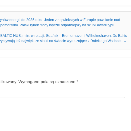
ów energii do 2035 roku. Jeden z największych w Europie powstanie nad
omorskim. Polski rynek mocy będzie odporniejszy na skutki awarii typu
 HUB, m.in. w relacji: Gdańsk – Bremerhaven i Wilhelmshaven. Do Baltic
zypływają też największe statki na świecie wyruszające z Dalekiego Wschodu
→
blikowany.
Wymagane pola są oznaczone
*