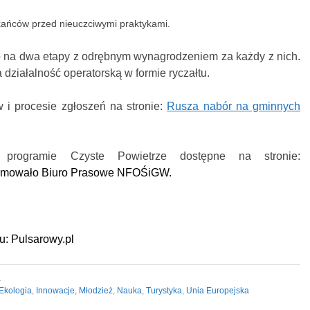
ańców przed nieuczciwymi praktykami.
 na dwa etapy z odrębnym wynagrodzeniem za każdy z nich.
ziałalność operatorską w formie ryczałtu.
 i procesie zgłoszeń na stronie:
Rusza nabór na gminnych
 programie Czyste Powietrze dostępne na stronie:
ormowało Biuro Prasowe NFOŚiGW.
lu: Pulsarowy.pl
a
Ekologia
,
Innowacje
,
Młodzież
,
Nauka
,
Turystyka
,
Unia Europejska