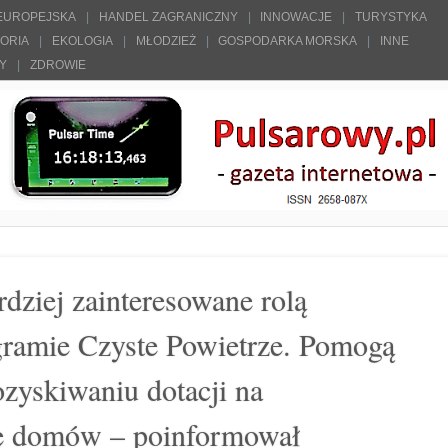
 EUROPEJSKA
HANDEL ZAGRANICZNY
INNOWACJE
TURYSTYKA
TORIA
EKOLOGIA
MŁODZIEŻ
GOSPODARKA MORSKA
INNE
ŁY
ZDROWIE
dziej zainteresowane rolą
ramie Czyste Powietrze. Pomogą
yskiwaniu dotacji na
ę domów – poinformował