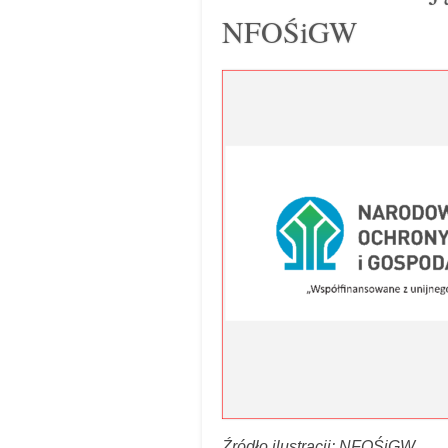
NFOŚiGW
Źródło ilustracji: NFOŚiGW.