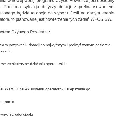
ia w nowej wersji programu Czyste Powietrze jest dostępny
a. Podobna sytuacja dotyczy dotacji z prefinansowaniem.
onego będzie to opcja do wyboru. Jeśli na danym terenie
peratora, to planowane jest powierzenie tych zadań WFOŚiGW.
atorem Czystego Powietrza:
ia w pozyskaniu dotacji na najwyższym i podwyższonym poziomie
sowaniu
we za skuteczne działania operatorskie
ŚiGW i WFOŚiGW systemu operatorów i ulepszanie go
rogramie
wnych źródeł ciepła