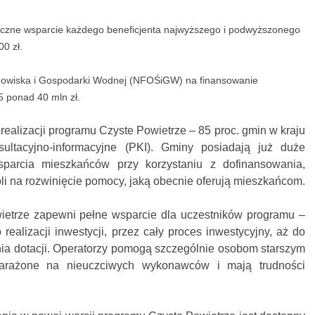
eczne wsparcie każdego beneficjenta najwyższego i podwyższonego
0 zł.
owiska i Gospodarki Wodnej (NFOŚiGW) na finansowanie
5 ponad 40 mln zł.
alizacji programu Czyste Powietrze – 85 proc. gmin w kraju
ultacyjno‐informacyjne (PKI). Gminy posiadają już duże
parcia mieszkańców przy korzystaniu z dofinansowania,
oli na rozwinięcie pomocy, jaką obecnie oferują mieszkańcom.
ietrze zapewni pełne wsparcie dla uczestników programu –
realizacji inwestycji, przez cały proces inwestycyjny, aż do
enia dotacji. Operatorzy pomogą szczególnie osobom starszym
arażone na nieuczciwych wykonawców i mają trudności