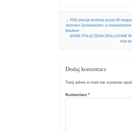
Nawigacja we wpisach
←
PGE planuje budowę ponad 80 magazyn
Jeziorem Żarnowieckim, w województwie p
blackout
NOWE POŁĄCZENIA ŻEGLUGOWE W BALTIC
Hub pr
Dodaj komentarz
Twój adres e-mail nie zostanie opu
Komentarz
*