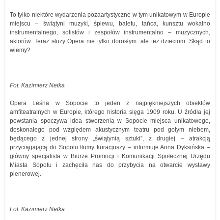
To tylko niektóre wydarzenia pozaartystyczne w tym unikatowym w Europie
miejscu – świątyni muzyki, śpiewu, baletu, tańca, kunsztu wokalno
instrumentalnego, solistów i zespołów instrumentalno – muzycznych,
aktorów. Teraz służy Opera nie tylko dorosłym. ale też dzieciom. Skąd to
wiemy?
Fot. Kazimierz Netka
Opera Leśna w Sopocie to jeden z najpiękniejszych obiektów
amfiteatralnych w Europie, którego historia sięga 1909 roku. U źródła jej
powstania spoczywa idea stworzenia w Sopocie miejsca unikatowego,
doskonałego pod względem akustycznym teatru pod gołym niebem,
będącego z jednej strony „świątynią sztuki”, z drugiej – atrakcją
przyciągającą do Sopotu tłumy kuracjuszy – informuje Anna Dyksińska –
główny specjalista w Biurze Promocji i Komunikacji Społecznej Urzędu
Miasta Sopotu i zachęciła nas do przybycia na otwarcie wystawy
plenerowej.
Fot. Kazimierz Netka