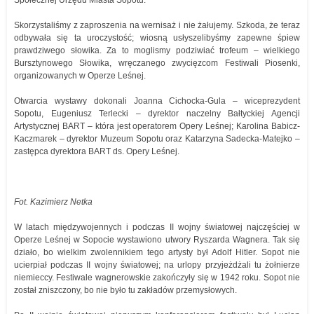
Społecznej Urzędu Miasta Sopotu.
Skorzystaliśmy z zaproszenia na wernisaż i nie żałujemy. Szkoda, że teraz
odbywała się ta uroczystość; wiosną usłyszelibyśmy zapewne śpiew
prawdziwego słowika. Za to moglismy podziwiać trofeum – wielkiego
Bursztynowego Słowika, wręczanego zwycięzcom Festiwali Piosenki,
organizowanych w Operze Leśnej.
Otwarcia wystawy dokonali Joanna Cichocka-Gula – wiceprezydent
Sopotu, Eugeniusz Terlecki – dyrektor naczelny Bałtyckiej Agencji
Artystycznej BART – która jest operatorem Opery Leśnej; Karolina Babicz-
Kaczmarek – dyrektor Muzeum Sopotu oraz Katarzyna Sadecka-Matejko –
zastępca dyrektora BART ds. Opery Leśnej.
Fot. Kazimierz Netka
W latach międzywojennych i podczas II wojny światowej najczęściej w
Operze Leśnej w Sopocie wystawiono utwory Ryszarda Wagnera. Tak się
działo, bo wielkim zwolennikiem tego artysty był Adolf Hitler. Sopot nie
ucierpiał podczas II wojny światowej; na urlopy przyjeżdżali tu żołnierze
niemieccy. Festiwale wagnerowskie zakończyły się w 1942 roku. Sopot nie
został zniszczony, bo nie było tu zakładów przemysłowych.