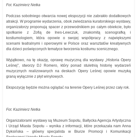
Fot. Kazimierz Netka
Podczas sobotniego otwarcia nowej ekspozycji nie zabrakło dodatkowych
atrakcji. W programie wydarzenia, obok zwiedzania kuratorskiego wystawy,
organizatorzy proponują spacer z przewodnikiem po całym obiekcie, było
spotkanie z Zofią de Ines-Lewczuk, znakomitą scenografką i
kostiumologiem, która opowie o swojej współpracy z największymi
scenami teatralnymi i operowymi w Polsce oraz warsztatów kreatywnych
dla dzieci poświęconych tematyce tworzenia kostiumu scenicznego.
Wyjątkowo, na tę okazję, oprawę muzyczną dla wystawy „Historia Opery
Leśnej”, stworzy DJ Romero, który ponad stuletnią historię wydarzeń
muzycznych realizowanych na deskach Opery Leśnej opowie muzyką
graną wyłącznie z płyt winylowych.
Ekspozycję będzie można oglądać na terenie Opery Leśnej przez cały rok.
Fot. Kazimierz Netka
Organizatorami wystawy są Muzeum Sopotu, Bałtycka Agencja Artystyczna
i Urząd Miasta Sopotu – wynika z informacji, które przekazała nam Anna
Dyksińska – główny specjalista w Biurze Promocji i Komunikacji