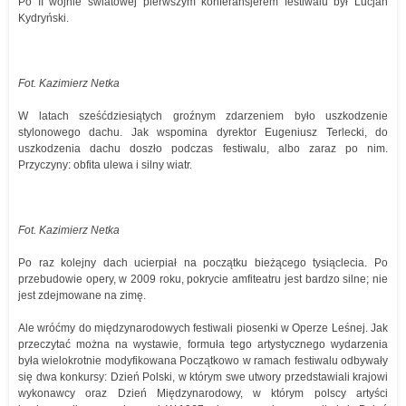
Po II wojnie światowej pierwszym konferansjerem festiwalu był Lucjan
Kydryński.
Fot. Kazimierz Netka
W latach sześćdziesiątych groźnym zdarzeniem było uszkodzenie
stylonowego dachu. Jak wspomina dyrektor Eugeniusz Terlecki, do
uszkodzenia dachu doszło podczas festiwalu, albo zaraz po nim.
Przyczyny: obfita ulewa i silny wiatr.
Fot. Kazimierz Netka
Po raz kolejny dach ucierpiał na początku bieżącego tysiąclecia. Po
przebudowie opery, w 2009 roku, pokrycie amfiteatru jest bardzo silne; nie
jest zdejmowane na zimę.
Ale wróćmy do międzynarodowych festiwali piosenki w Operze Leśnej. Jak
przeczytać można na wystawie, formuła tego artystycznego wydarzenia
była wielokrotnie modyfikowana Początkowo w ramach festiwalu odbywały
się dwa konkursy: Dzień Polski, w którym swe utwory przedstawiali krajowi
wykonawcy oraz Dzień Międzynarodowy, w którym polscy artyści