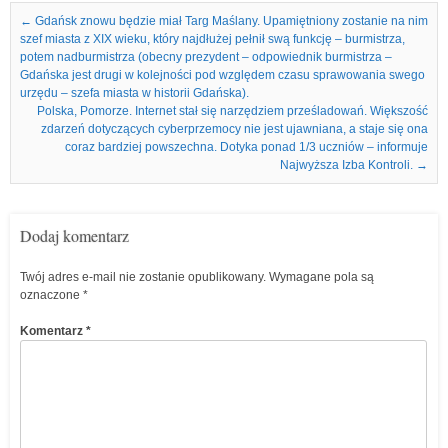
Nawigacja we wpisach
←
Gdańsk znowu będzie miał Targ Maślany. Upamiętniony zostanie na nim
szef miasta z XIX wieku, który najdłużej pełnił swą funkcję – burmistrza,
potem nadburmistrza (obecny prezydent – odpowiednik burmistrza –
Gdańska jest drugi w kolejności pod względem czasu sprawowania swego
urzędu – szefa miasta w historii Gdańska).
Polska, Pomorze. Internet stał się narzędziem prześladowań. Większość
zdarzeń dotyczących cyberprzemocy nie jest ujawniana, a staje się ona
coraz bardziej powszechna. Dotyka ponad 1/3 uczniów – informuje
Najwyższa Izba Kontroli.
→
Dodaj komentarz
Twój adres e-mail nie zostanie opublikowany.
Wymagane pola są
oznaczone
*
Komentarz
*