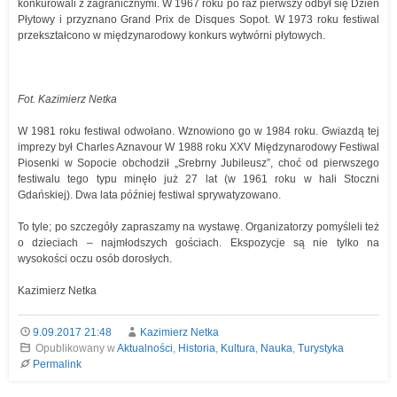
konkurowali z zagranicznymi. W 1967 roku po raz pierwszy odbył się Dzień
Płytowy i przyznano Grand Prix de Disques Sopot. W 1973 roku festiwal
przekształcono w międzynarodowy konkurs wytwórni płytowych.
Fot. Kazimierz Netka
W 1981 roku festiwal odwołano. Wznowiono go w 1984 roku. Gwiazdą tej
imprezy był Charles Aznavour W 1988 roku XXV Międzynarodowy Festiwal
Piosenki w Sopocie obchodził „Srebrny Jubileusz”, choć od pierwszego
festiwalu tego typu minęło już 27 lat (w 1961 roku w hali Stoczni
Gdańskiej). Dwa lata później festiwal sprywatyzowano.
To tyle; po szczegóły zapraszamy na wystawę. Organizatorzy pomyśleli też
o dzieciach – najmłodszych gościach. Ekspozycje są nie tylko na
wysokości oczu osób dorosłych.
Kazimierz Netka
9.09.2017 21:48
Kazimierz Netka
Opublikowany w
Aktualności
,
Historia
,
Kultura
,
Nauka
,
Turystyka
Permalink