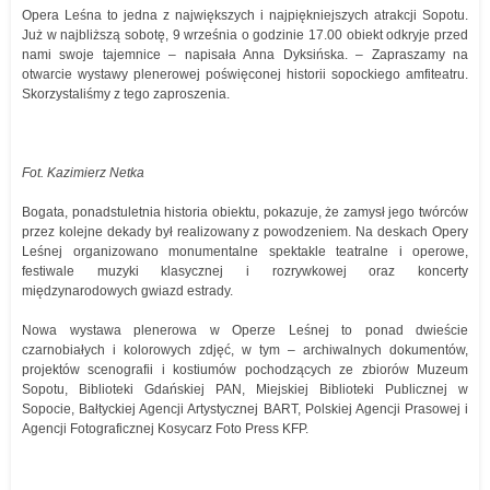
Opera Leśna to jedna z największych i najpiękniejszych atrakcji Sopotu.
Już w najbliższą sobotę, 9 września o godzinie 17.00 obiekt odkryje przed
nami swoje tajemnice – napisała Anna Dyksińska. – Zapraszamy na
otwarcie wystawy plenerowej poświęconej historii sopockiego amfiteatru.
Skorzystaliśmy z tego zaproszenia.
Fot. Kazimierz Netka
Bogata, ponadstuletnia historia obiektu, pokazuje, że zamysł jego twórców
przez kolejne dekady był realizowany z powodzeniem. Na deskach Opery
Leśnej organizowano monumentalne spektakle teatralne i operowe,
festiwale muzyki klasycznej i rozrywkowej oraz koncerty
międzynarodowych gwiazd estrady.
Nowa wystawa plenerowa w Operze Leśnej to ponad dwieście
czarnobiałych i kolorowych zdjęć, w tym – archiwalnych dokumentów,
projektów scenografii i kostiumów pochodzących ze zbiorów Muzeum
Sopotu, Biblioteki Gdańskiej PAN, Miejskiej Biblioteki Publicznej w
Sopocie, Bałtyckiej Agencji Artystycznej BART, Polskiej Agencji Prasowej i
Agencji Fotograficznej Kosycarz Foto Press KFP.