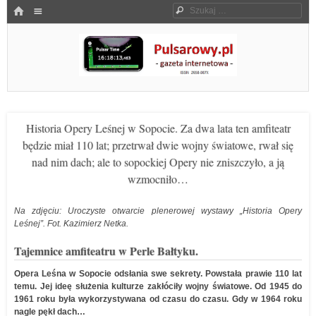
Menu
HOME
Szukaj
SKOCZ DO TREŚCI
Pulsarowy.pl
Historia Opery Leśnej w Sopocie. Za dwa lata ten amfiteatr
będzie miał 110 lat; przetrwał dwie wojny światowe, rwał się
nad nim dach; ale to sopockiej Opery nie zniszczyło, a ją
wzmocniło…
Na zdjęciu: Uroczyste otwarcie plenerowej wystawy „Historia Opery
Leśnej”. Fot. Kazimierz Netka.
Tajemnice amfiteatru w Perle Bałtyku.
Opera Leśna w Sopocie odsłania swe sekrety. Powstała prawie 110 lat
temu. Jej ideę służenia kulturze zakłóciły wojny światowe. Od 1945 do
1961 roku była wykorzystywana od czasu do czasu. Gdy w 1964 roku
nagle pękł dach…