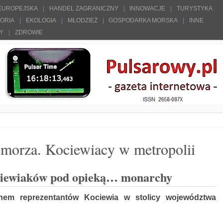
 EUROPEJSKA
HANDEL ZAGRANICZNY
INNOWACJE
TURYSTYKA
TORIA
EKOLOGIA
MŁODZIEŻ
GOSPODARKA MORSKA
INNE
ŁY
ZDROWIE
omorza. Kociewiacy w metropolii
ciewiaków pod opieką… monarchy
onem reprezentantów Kociewia w stolicy województwa