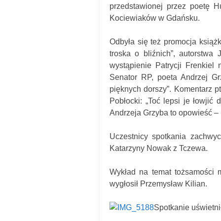
przedstawionej przez poetę H
Kociewiaków w Gdańsku.
Odbyła się też promocja książk
troska o bliźnich”, autorstw
wystąpienie Patrycji Frenkiel
Senator RP, poeta Andrzej Grz
pięknych dorszy”. Komentarz pt.
Pobłocki: „Toć lepsi je łowjić 
Andrzeja Grzyba to opowieść –
Uczestnicy spotkania zachwyca
Katarzyny Nowak z Tczewa.
Wykład na temat tożsamości 
wygłosił Przemysław Kilian.
Spotkanie uświetni