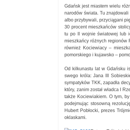
Gdańsk jest miastem wielu różn
narodów świata. Tu znajdowali 
albo przybywali, przyciągani pi
30 procent mieszkańców stolic
tu po II wojnie światowej lub 
mieszkańcy różnych regionów Po
również Kociewiacy – mieszka
pomorskiego i kujawsko – pomo
Od kilkunastu lat w Gdańsku i
swego króla: Jana III Sobiesk
sympatyków TKK, zapadła decyzj
który, zanim został władca I Rz
także Kociewiakiem. O tym, b
podejmując stosowną rezolucj
Hubert Pobłocki, prezes Trójm
oklaskami.