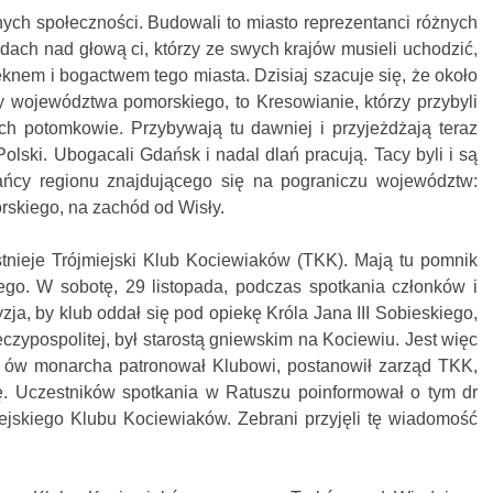
ych społeczności. Budowali to miasto reprezentanci różnych
dach nad głową ci, którzy ze swych krajów musieli uchodzić,
ęknem i bogactwem tego miasta. Dzisiaj szacuje się, że około
y województwa pomorskiego, to Kresowianie, którzy przybyli
ich potomkowie. Przybywają tu dawniej i przyjeżdżają teraz
lski. Ubogacali Gdańsk i nadal dlań pracują. Tacy byli i są
ńcy regionu znajdującego się na pograniczu województw:
rskiego, na zachód od Wisły.
stnieje Trójmiejski Klub Kociewiaków (TKK). Mają tu pomnik
iego. W sobotę, 29 listopada, podczas spotkania członków i
a, by klub oddał się pod opiekę Króla Jana III Sobieskiego,
eczypospolitej, był starostą gniewskim na Kociewiu. Jest więc
y ów monarcha patronował Klubowi, postanowił zarząd TKK,
ę. Uczestników spotkania w Ratuszu poinformował o tym dr
iejskiego Klubu Kociewiaków. Zebrani przyjęli tę wiadomość