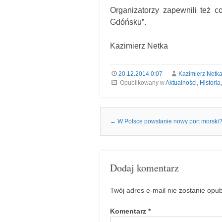
Organizatorzy zapewnili też 
Gdóńsku”.
Kazimierz Netka
20.12.2014 0:07
Kazimierz Netk
Opublikowany w
Aktualności
,
Historia
Nawigacja we wpisach
←
W Polsce powstanie nowy port morski
Dodaj komentarz
Twój adres e-mail nie zostanie opu
Komentarz
*