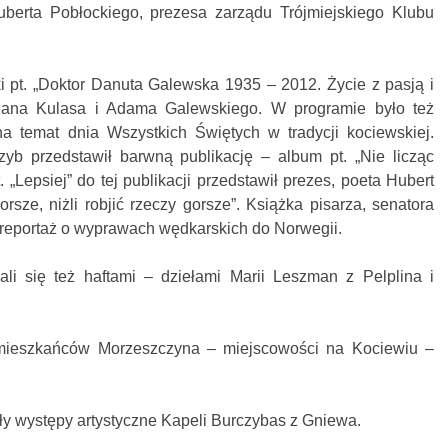
uberta Pobłockiego, prezesa zarządu Trójmiejskiego Klubu
i pt. „Doktor Danuta Galewska 1935 – 2012. Życie z pasją i
a Jana Kulasa i Adama Galewskiego. W programie było też
 na temat dnia Wszystkich Świętych w tradycji kociewskiej.
yb przedstawił barwną publikację – album pt. „Nie licząc
 „Lepsiej” do tej publikacji przedstawił prezes, poeta Hubert
dorsze, niżli robjić rzeczy gorsze”. Książka pisarza, senatora
 reportaż o wyprawach wędkarskich do Norwegii.
li się też haftami – dziełami Marii Leszman z Pelplina i
mieszkańców Morzeszczyna – miejscowości na Kociewiu –
ły występy artystyczne Kapeli Burczybas z Gniewa.