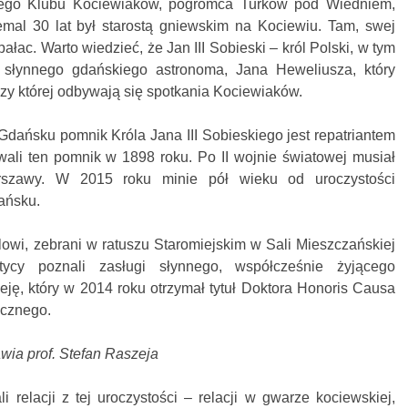
kiego Klubu Kociewiaków, pogromca Turków pod Wiedniem,
iemal 30 lat był starostą gniewskim na Kociewiu. Tam, swej
ac. Warto wiedzieć, że Jan III Sobieski – król Polski, w tym
 słynnego gdańskiego astronoma, Jana Heweliusza, który
rzy której odbywają się spotkania Kociewiaków.
dańsku pomnik Króla Jana III Sobieskiego jest repatriantem
li ten pomnik w 1898 roku. Po II wojnie światowej musiał
szawy. W 2015 roku minie pół wieku od uroczystości
ańsku.
owi, zebrani w ratuszu Staromiejskim w Sali Mieszczańskiej
ycy poznali zasługi słynnego, współcześnie żyjącego
eję, który w 2014 roku otrzymał tytuł Doktora Honoris Causa
cznego.
wia prof. Stefan Raszeja
i relacji z tej uroczystości – relacji w gwarze kociewskiej,