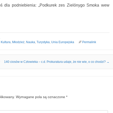
coś dla podniebienia: „Podkurek zes Zielónygo Smoka wew
a
,
Kultura
,
Młodzież
,
Nauka
,
Turystyka
,
Unia Europejska
Permalink
?
140 ciosów w Człowieka – c.d. Prokuratura udaje, że nie wie, o co chodzi?
→
blikowany.
Wymagane pola są oznaczone
*