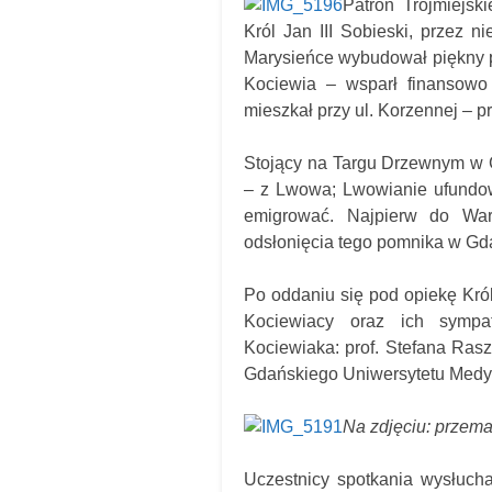
Patron Trójmiejs
Król Jan III Sobieski, przez n
Marysieńce wybudował piękny pał
Kociewia – wsparł finansowo
mieszkał przy ul. Korzennej – p
Stojący na Targu Drzewnym w G
– z Lwowa; Lwowianie ufundowa
emigrować. Najpierw do War
odsłonięcia tego pomnika w Gd
Po oddaniu się pod opiekę Król
Kociewiacy oraz ich sympat
Kociewiaka: prof. Stefana Rasz
Gdańskiego Uniwersytetu Medy
Na zdjęciu: przema
Uczestnicy spotkania wysłuchal