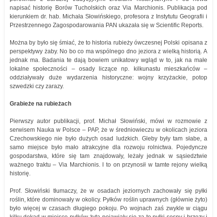
napisać historię Borów Tucholskich oraz Via Marchionis. Publikacja pod
kierunkiem dr. hab. Michała Słowińskiego, profesora z Instytutu Geografii i
Przestrzennego Zagospodarowania PAN ukazała się w Scientific Reports.
Można by było się śmiać, że to historia rubieży ówczesnej Polski opisana z
perspektywy żaby. No bo co ma wspólnego dno jeziora z wielką historią. A
jednak ma. Badania te dają bowiem unikatowy wgląd w to, jak na małe
lokalne społeczności – osady liczące np. kilkunastu mieszkańców –
oddziaływały duże wydarzenia historyczne: wojny krzyżackie, potop
szwedzki czy zarazy.
Grabieże na rubieżach
Pierwszy autor publikacji, prof. Michał Słowiński, mówi w rozmowie z
serwisem Nauka w Polsce – PAP, że w średniowieczu w okolicach jeziora
Czechowskiego nie było dużych osad ludzkich. Gleby były tam słabe, a
samo miejsce było mało atrakcyjne dla rozwoju rolnictwa. Pojedyncze
gospodarstwa, które się tam znajdowały, leżały jednak w sąsiedztwie
ważnego traktu – Via Marchionis. I to on przynosił w tamte rejony wielką
historię.
Prof. Słowiński tłumaczy, że w osadach jeziornych zachowały się pyłki
roślin, które dominowały w okolicy. Pyłków roślin uprawnych (głównie żyto)
było więcej w czasach długiego pokoju. Po wojnach zaś zwykle w ciągu