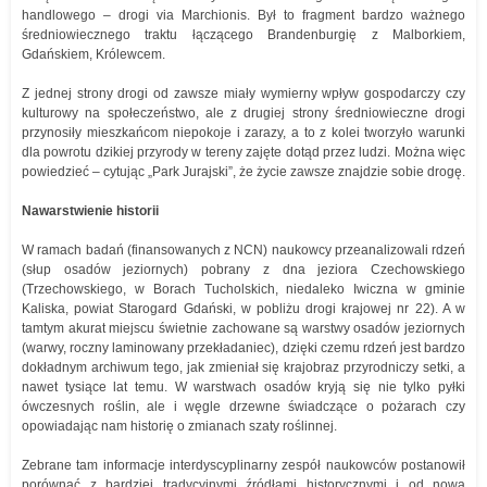
handlowego – drogi via Marchionis. Był to fragment bardzo ważnego
średniowiecznego traktu łączącego Brandenburgię z Malborkiem,
Gdańskiem, Królewcem.
Z jednej strony drogi od zawsze miały wymierny wpływ gospodarczy czy
kulturowy na społeczeństwo, ale z drugiej strony średniowieczne drogi
przynosiły mieszkańcom niepokoje i zarazy, a to z kolei tworzyło warunki
dla powrotu dzikiej przyrody w tereny zajęte dotąd przez ludzi. Można więc
powiedzieć – cytując „Park Jurajski”, że życie zawsze znajdzie sobie drogę.
Nawarstwienie historii
W ramach badań (finansowanych z NCN) naukowcy przeanalizowali rdzeń
(słup osadów jeziornych) pobrany z dna jeziora Czechowskiego
(Trzechowskiego, w Borach Tucholskich, niedaleko Iwiczna w gminie
Kaliska, powiat Starogard Gdański, w pobliżu drogi krajowej nr 22). A w
tamtym akurat miejscu świetnie zachowane są warstwy osadów jeziornych
(warwy, roczny laminowany przekładaniec), dzięki czemu rdzeń jest bardzo
dokładnym archiwum tego, jak zmieniał się krajobraz przyrodniczy setki, a
nawet tysiące lat temu. W warstwach osadów kryją się nie tylko pyłki
ówczesnych roślin, ale i węgle drzewne świadczące o pożarach czy
opowiadając nam historię o zmianach szaty roślinnej.
Zebrane tam informacje interdyscyplinarny zespół naukowców postanowił
porównać z bardziej tradycyjnymi źródłami historycznymi i od nowa