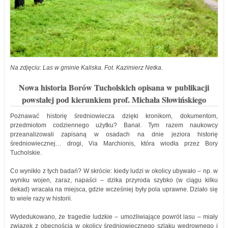
Na zdjęciu: Las w gminie Kaliska. Fot. Kazimierz Netka.
Nowa historia Borów Tucholskich opisana w publikacji
powstałej pod kierunkiem prof. Michała Słowińskiego
Poznawać historię średniowiecza dzięki kronikom, dokumentom,
przedmiotom codziennego użytku? Banał. Tym razem naukowcy
przeanalizowali zapisaną w osadach na dnie jeziora historię
średniowiecznej… drogi, Via Marchionis, która wiodła przez Bory
Tucholskie.
Co wynikło z tych badań? W skrócie: kiedy ludzi w okolicy ubywało – np. w
wyniku wojen, zaraz, napaści – dzika przyroda szybko (w ciągu kilku
dekad) wracała na miejsca, gdzie wcześniej były pola uprawne. Działo się
to wiele razy w historii.
Wydedukowano, że tragedie ludzkie – umożliwiające powrót lasu – miały
związek z obecnością w okolicy średniowiecznego szlaku wędrownego i