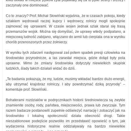
kilku dekad w miejsce pyłków żyta pojawiały się za to pyłki sosny i brzozy i
zaczynały one dominować.
Co to znaczy? Prof. Michał Słowiński wyjaśnia, że w czasach pokoju, kiedy
szlakiem wędrowali raczej kupcy i wędrowcy, rolnicy mogli spokojnie
zajmować się uprawami. W czasie wojen jednak szlak starał się trasą
przemarszów wojsk. Można się domyślać, że uprawy wtedy podpalano, a
miejscową ludność zabijano, włączano do armii lub cierpiała ona w wyniku
chorób przenoszonych przez żołnierzy.
W wyniku tych zdarzeń następował zaś potem spadek presji człowieka na
środowisko przyrodnicze, a las zarastał miejsca, gdzie dotąd były pola
uprawne. Mimo że zmiany środowiska dotyczyły niewielkich skupisk
ludzkich, ślady takich działań widać do dziś.
„Te badania pokazują, że my, ludzie, musimy wkładać bardzo dużo energii,
aby utrzymać krajobraz rolniczy. I aby powstrzymać dziką przyrodę” –
komentuje prof. Słowiński.
Bohaterami rozdziałów w podręcznikach historii średniowiecza są zwykle
znamienite osoby, rody, państwa, miejscowości, prawa lub zwyczaje. Tym
razem badacze postanowili zupełnie odświeżyć narrację i zobaczyć jak na
środowisko i lokalną społeczność działa obecność drogi. Takie
nieszablonowe podejście pozwoliło im przedstawić opowieść o tym, jak
wydarzenia historyczne realnie oddziaływały na bardzo niewielkie