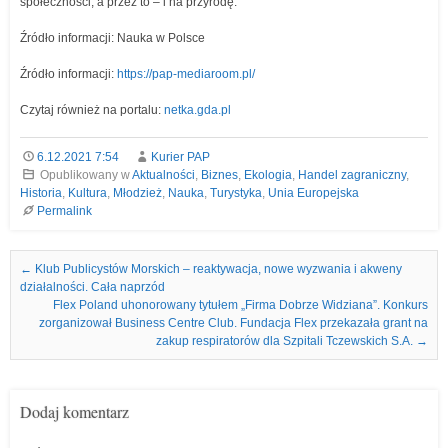
społeczności, a przez to – i na przyrodę.
Źródło informacji: Nauka w Polsce
Źródło informacji:
https://pap-mediaroom.pl/
Czytaj również na portalu:
netka.gda.pl
6.12.2021 7:54
Kurier PAP
Opublikowany w
Aktualności
,
Biznes
,
Ekologia
,
Handel zagraniczny
,
Historia
,
Kultura
,
Młodzież
,
Nauka
,
Turystyka
,
Unia Europejska
Permalink
Nawigacja we wpisach
←
Klub Publicystów Morskich – reaktywacja, nowe wyzwania i akweny
działalności. Cała naprzód
Flex Poland uhonorowany tytułem „Firma Dobrze Widziana”. Konkurs
zorganizował Business Centre Club. Fundacja Flex przekazała grant na
zakup respiratorów dla Szpitali Tczewskich S.A.
→
Dodaj komentarz