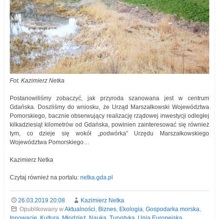
Fot. Kazimierz Netka
Postanowiliśmy zobaczyć, jak przyroda szanowana jest w centrum
Gdańska. Doszliśmy do wniosku, że Urząd Marszałkowski Województwa
Pomorskiego, bacznie obserwujący realizację rządowej inwestycji odległej
kilkadziesiąt kilometrów od Gdańska, powinien zainteresować się również
tym, co dzieje się wokół „podwórka” Urzędu Marszałkowskiego
Województwa Pomorskiego…
Kazimierz Netka
Czytaj również na portalu:
netka.gda.pl
26.03.2019 20:08
Kazimierz Netka
Opublikowany w
Aktualności
,
Biznes
,
Ekologia
,
Gospodarka morska
,
Innowacje
,
Kultura
,
Młodzież
,
Nauka
,
Turystyka
,
Unia Europejska