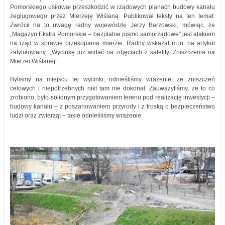
Pomorskiego usiłował przeszkodzić w rządowych planach budowy kanału
żeglugowego przez Mierzeję Wiślaną. Publikował teksty na ten temat.
Zwrócił na to uwagę radny wojewódzki Jerzy Barzowski, mówiąc, że
„Magazyn Ekstra Pomorskie – bezpłatne pismo samorządowe” jest atakiem
na rząd w sprawie przekopania mierzei. Radny wskazał m.in. na artykuł
zatytułowany: „Wycinkę już widać na zdjęciach z satelity. Zniszczenia na
Mierzei Wiślanej”.
Byliśmy na miejscu tej wycinki; odnieśliśmy wrażenie, ze zniszczeń
celowych i niepotrzebnych nikt tam nie dokonał. Zauważyliśmy, że to co
zrobiono, było solidnym przygotowaniem terenu pod realizację inwestycji –
budowy kanału – z poszanowaniem przyrody i z troską o bezpieczeństwo
ludzi oraz zwierząt – takie odnieśliśmy wrażenie.