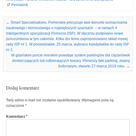
Permalink
Nawigacja we wpisach
←
Smart Specialisations. Pomorskie precyzuje swe kierunki wzmacniania
naukowego i biznesowego o największych szansach – w ramach 4
inteligentnych specjalizacji Pomorza (ISP). W styczniu podpisano nowe
porozumienia w tym zakresie. Kilka dni temu zaproponowano skład nowej
rady ISP nr 1. W poniedziałek, 25 marca, wybrano kandydatów do rady ISP
nr 2.
W gdańskim porcie morskim powstaje system parkingów dla ciężarówek
dostarczających lub odbierających towary. Pierwszy taki parking, zwany
buforowym, otwarto 27 marca 2019 roku.
→
Dodaj komentarz
Twój adres e-mail nie zostanie opublikowany.
Wymagane pola są
oznaczone
*
Komentarz
*