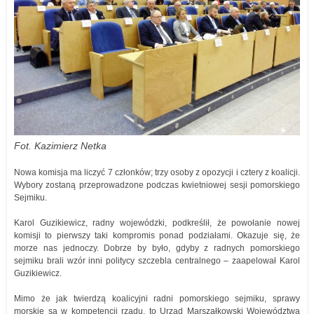
Fot. Kazimierz Netka
Nowa komisja ma liczyć 7 członków; trzy osoby z opozycji i cztery z koalicji.
Wybory zostaną przeprowadzone podczas kwietniowej sesji pomorskiego
Sejmiku.
Karol Guzikiewicz, radny wojewódzki, podkreślił, że powołanie nowej
komisji to pierwszy taki kompromis ponad podziałami. Okazuje się, że
morze nas jednoczy. Dobrze by było, gdyby z radnych pomorskiego
sejmiku brali wzór inni politycy szczebla centralnego – zaapelował Karol
Guzikiewicz.
Mimo że jak twierdzą koalicyjni radni pomorskiego sejmiku, sprawy
morskie są w kompetencji rządu, to Urząd Marszałkowski Województwa