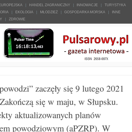
 EUROPEJSKA
HANDEL ZAGRANICZNY
INNOWACJE
TURYSTYKA
TORIA
EKOLOGIA
MŁODZIEŻ
GOSPODARKA MORSKA
INNE
ŁY
ZDROWIE
powodzi” zaczęły się 9 lutego 2021
Zakończą się w maju, w Słupsku.
kty aktualizowanych planów
kiem powodziowym (aPZRP). W