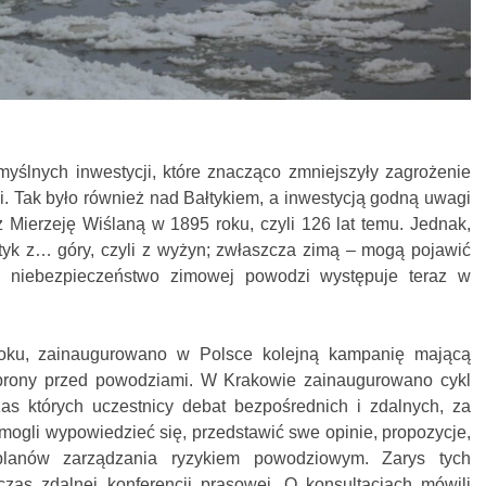
yślnych inwestycji, które znacząco zmniejszyły zagrożenie
i. Tak było również nad Bałtykiem, a inwestycją godną uwagi
 Mierzeję Wiślaną w 1895 roku, czyli 126 lat temu. Jednak,
tyk z… góry, czyli z wyżyn; zwłaszcza zimą – mogą pojawić
e niebezpieczeństwo zimowej powodzi występuje teraz w
oku, zainaugurowano w Polsce kolejną kampanię mającą
brony przed powodziami. W Krakowie zainaugurowano cykl
as których uczestnicy debat bezpośrednich i zdalnych, za
mogli wypowiedzieć się, przedstawić swe opinie, propozycje,
lanów zarządzania ryzykiem powodziowym. Zarys tych
czas zdalnej konferencji prasowej. O konsultacjach mówili