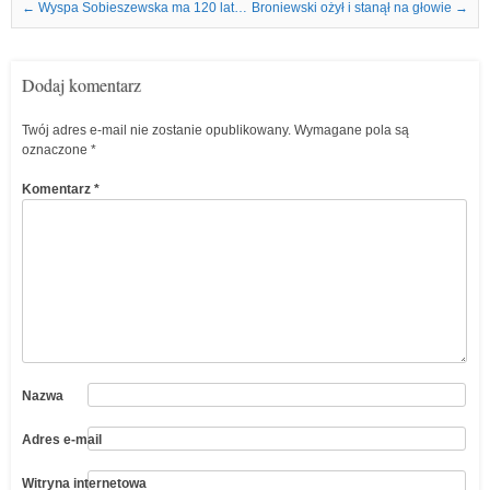
Nawigacja we wpisach
←
Wyspa Sobieszewska ma 120 lat…
Broniewski ożył i stanął na głowie
→
Dodaj komentarz
Twój adres e-mail nie zostanie opublikowany.
Wymagane pola są
oznaczone
*
Komentarz
*
Nazwa
Adres e-mail
Witryna internetowa