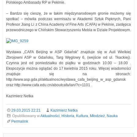
Polskiego Ambasady RP w Pekinie.
– Bardzo się cieszę, że w takim międzynarodowym gronie możemy się
spotkać – mówiła podczas wernisażu w Akademii Sztuk Pięknych, Pani
Profesor Jiang Li z China Academy of Fine Arts (CAFA) w Pekinie, zastępca
przewodniczego w Chińskim Stowarzyszeniu Mebla w Dziale Projektowym.
Wystawa „CAFA Beijing w ASP Gdańsk” znajduje się w Auli Wielkiej
Zbrojowni ASP w Gdańsku, Targ Węglowy 6, (wejście od ul. Tkackiej).
Czynna jest od poniedziałku do piątku w godzinach 10.00 – 18.00 .
Ekspozycje można oglądać do 17 kwietnia 2015 roku. Więcej wiadomości
znajduje się na stronach:
http://www.asp.gda.pl/aktualnosc/wystawa_cafa_beijing_w_asp_gdansk
oraz http://www.cafa.edu.cn/aboutcafa/lan/?c=1101 .
Kazimierz Netka
29.03.2015 22:21
Kazimierz Netka
Opublikowany w
Aktualności
,
Historia
,
Kultura
,
Młodzież
,
Nauka
Permalink