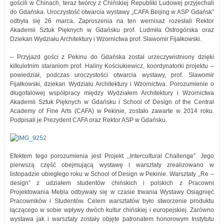
gościli w Chinach, teraz twórcy z Chińskiej Republiki Ludowej przyjechali
do Gdańska. Uroczystość otwarcia wystawy „CAFA Beijing w ASP Gdańsk”
odbyła się 26 marca. Zaproszenia na ten wernisaż rozesłali Rektor
Akademii Sztuk Pięknych w Gdańsku prof. Ludmiła Ostrogórska oraz
Dziekan Wydziału Architektury i Wzornictwa prof. Sławomir Fijałkowski.
– Przyjazd gości z Pekinu do Gdańska został urzeczywistniony dzięki
kilkuletnim staraniom prof. Haliny Kościukiewicz, koordynatorki projektu –
powiedział, podczas uroczystości otwarcia wystawy, prof. Sławomir
Fijałkowski, dziekan Wydziału Architektury i Wzornictwa. Porozumienie o
długofalowej współpracy między Wydziałem Architektury i Wzornictwa
Akademii Sztuk Pięknych w Gdańsku i School of Design of the Central
Academy of Fine Arts (CAFA) w Pekinie, zostało zawarte w 2014 roku.
Podpisali je Prezydent CAFA oraz Rektor ASP w Gdańsku.
Efektem tego porozumienia jest Projekt ,,Intercultural Challenge”. Jego
pierwszą część obejmującą wystawę i warsztaty zrealizowano w
listopadzie ubiegłego roku w School of Design w Pekinie. Warsztaty ,,Re –
design” z udziałem studentów chińskich i polskich z Pracowni
Projektowania Mebla odbywały się w czasie trwania Wystawy Osiągnięć
Pracowników i Studentów. Celem warsztatów było stworzenie produktu
łączącego w sobie wpływy dwóch kultur chińskiej i europejskiej. Zarówno
wystawa jak i warsztaty zostały objęte patronatem honorowym Instytutu