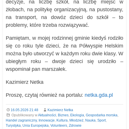
decyzje, na liczbę szkół, na liczbę miejsc w
żłobach, na politykę organizacyjną, na pustostany,
na transport, na dowóz dzieci do szkół – to
problemy, które trzeba rozwiązywać.
Pamiętam, w mojej rodzinnej gminie kiedyś rodziło
się co roku tyle dzieci, że na Półwyspie Helskim
można było utworzyć w każdym roku dwie klasy. W
ubiegłym roku – dwoje dzieci się urodziło –
wspominał pan marszałek.
Kazimierz Netka
Proszę, czytaj również na portalu:
netka.gda.pl
16.05.2026 21:48
Kazimierz Netka
Opublikowany w
Aktualności
,
Biznes
,
Ekologia
,
Gospodarka morska
,
Handel zagraniczny
,
Innowacje
,
Kultura
,
Młodzież
,
Nauka
,
Sport
,
Turystyka
,
Unia Europejska
,
Volunteers
,
Zdrowie