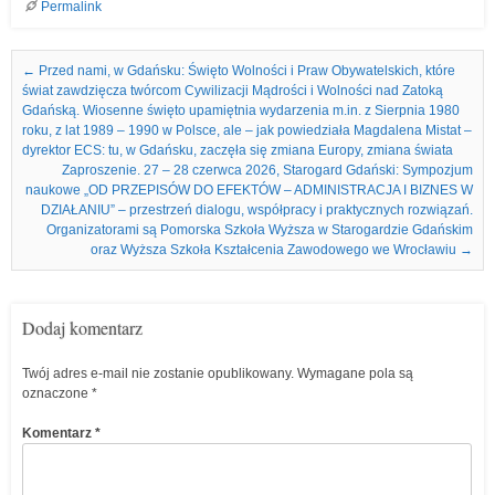
Permalink
Nawigacja we wpisach
←
Przed nami, w Gdańsku: Święto Wolności i Praw Obywatelskich, które
świat zawdzięcza twórcom Cywilizacji Mądrości i Wolności nad Zatoką
Gdańską. Wiosenne święto upamiętnia wydarzenia m.in. z Sierpnia 1980
roku, z lat 1989 – 1990 w Polsce, ale – jak powiedziała Magdalena Mistat –
dyrektor ECS: tu, w Gdańsku, zaczęła się zmiana Europy, zmiana świata
Zaproszenie. 27 – 28 czerwca 2026, Starogard Gdański: Sympozjum
naukowe „OD PRZEPISÓW DO EFEKTÓW – ADMINISTRACJA I BIZNES W
DZIAŁANIU” – przestrzeń dialogu, współpracy i praktycznych rozwiązań.
Organizatorami są Pomorska Szkoła Wyższa w Starogardzie Gdańskim
oraz Wyższa Szkoła Kształcenia Zawodowego we Wrocławiu
→
Dodaj komentarz
Twój adres e-mail nie zostanie opublikowany.
Wymagane pola są
oznaczone
*
Komentarz
*