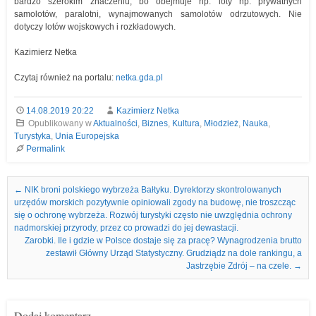
bardzo szerokim znaczeniu, bo obejmuje np. loty np. prywatnych
samolotów, paralotni, wynajmowanych samolotów odrzutowych. Nie
dotyczy lotów wojskowych i rozkładowych.
Kazimierz Netka
Czytaj również na portalu:
netka.gda.pl
14.08.2019 20:22
Kazimierz Netka
Opublikowany w
Aktualności
,
Biznes
,
Kultura
,
Młodzież
,
Nauka
,
Turystyka
,
Unia Europejska
Permalink
Nawigacja we wpisach
←
NIK broni polskiego wybrzeża Bałtyku. Dyrektorzy skontrolowanych
urzędów morskich pozytywnie opiniowali zgody na budowę, nie troszcząc
się o ochronę wybrzeża. Rozwój turystyki często nie uwzględnia ochrony
nadmorskiej przyrody, przez co prowadzi do jej dewastacji.
Zarobki. Ile i gdzie w Polsce dostaje się za pracę? Wynagrodzenia brutto
zestawił Główny Urząd Statystyczny. Grudziądz na dole rankingu, a
Jastrzębie Zdrój – na czele.
→
Dodaj komentarz