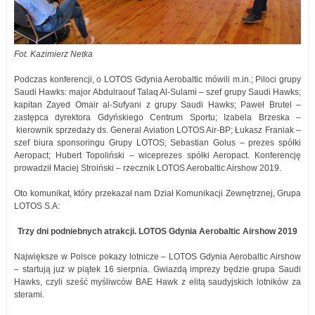
Fot. Kazimierz Netka
Podczas konferencji, o LOTOS Gdynia Aerobaltic mówili m.in.; Piloci grupy
Saudi Hawks: major Abdulraouf Talaq Al-Sulami – szef grupy Saudi Hawks;
kapitan Zayed Omair al-Sufyani z grupy Saudi Hawks; Paweł Brutel –
zastępca dyrektora Gdyńskiego Centrum Sportu; Izabela Brzeska –
kierownik sprzedaży ds. General Aviation LOTOS Air-BP; Łukasz Franiak –
szef biura sponsoringu Grupy LOTOS; Sebastian Golus – prezes spółki
Aeropact; Hubert Topoliński – wiceprezes spółki Aeropact. Konferencję
prowadził Maciej Stroiński – rzecznik LOTOS Aerobaltic Airshow 2019.
Oto komunikat, który przekazał nam Dział Komunikacji Zewnętrznej, Grupa
LOTOS S.A:
Trzy dni podniebnych atrakcji. LOTOS Gdynia Aerobaltic Airshow 2019
Największe w Polsce pokazy lotnicze – LOTOS Gdynia Aerobaltic Airshow
– startują już w piątek 16 sierpnia. Gwiazdą imprezy będzie grupa Saudi
Hawks, czyli sześć myśliwców BAE Hawk z elitą saudyjskich lotników za
sterami.