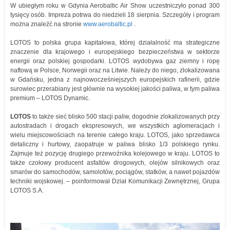
W ubiegłym roku w Gdynia Aerobaltic Air Show uczestniczyło ponad 300
tysięcy osób. Impreza potrwa do niedzieli 18 sierpnia. Szczegóły i program
można znaleźć na stronie
www.aerobaltic.pl
.
LOTOS to polska grupa kapitałowa, której działalność ma strategiczne
znaczenie dla krajowego i europejskiego bezpieczeństwa w sektorze
energii oraz polskiej gospodarki. LOTOS wydobywa gaz ziemny i ropę
naftową w Polsce, Norwegii oraz na Litwie. Należy do niego, zlokalizowana
w Gdańsku, jedna z najnowocześniejszych europejskich rafinerii, gdzie
surowiec przerabiany jest głównie na wysokiej jakości paliwa, w tym paliwa
premium – LOTOS Dynamic.
LOTOS
to także sieć blisko 500 stacji paliw, dogodnie zlokalizowanych przy
autostradach i drogach ekspresowych, we wszystkich aglomeracjach i
wielu miejscowościach na terenie całego kraju. LOTOS, jako sprzedawca
detaliczny i hurtowy, zaopatruje w paliwa blisko 1/3 polskiego rynku.
Zajmuje też pozycję drugiego przewoźnika kolejowego w kraju. LOTOS to
także czołowy producent asfaltów drogowych, olejów silnikowych oraz
smarów do samochodów, samolotów, pociągów, statków, a nawet pojazdów
techniki wojskowej. – poinformował Dział Komunikacji Zewnętrznej, Grupa
LOTOS S.A.