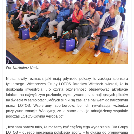
Fot. Kazimierz Netka
Niesamowity rozmach, jaki mają gdyńskie pokazy, to zasługa sponsora
tytularnego. Wiceprezes Grupy LOTOS Jarosław Wittstock twierdzi, że to
doskonała inwestycja: „To czysta przyjemność obserwować akrobacje
lotnicze na najwyższym poziomie, wykonywane przez najlepszych pilotów
na świecie w samolotach, których silniki są zasilane paliwem dostarczonym
przez LOTOS. Wspieramy sportowców, bo ich rywalizacja wzbudza
pozytywne emocje. Wierzymy, że te same emocje odnajdziemy wspólnie
podczas LOTOS Gdynia Aerobaltic”.
„Jest nam bardzo miło, że możemy być częścią tego wydarzenia. Dla Grupy
LOTOS – dużego mecenasa polskiego sportu – to okazja do promowania