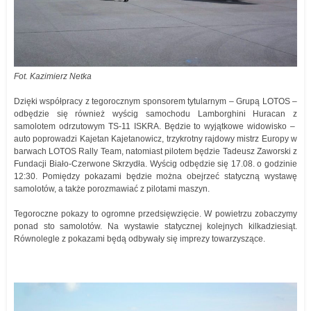
Fot. Kazimierz Netka
Dzięki współpracy z tegorocznym sponsorem tytularnym – Grupą LOTOS –
odbędzie się również wyścig samochodu Lamborghini Huracan z
samolotem odrzutowym TS-11 ISKRA. Będzie to wyjątkowe widowisko –
auto poprowadzi Kajetan Kajetanowicz, trzykrotny rajdowy mistrz Europy w
barwach LOTOS Rally Team, natomiast pilotem będzie Tadeusz Zaworski z
Fundacji Biało-Czerwone Skrzydła. Wyścig odbędzie się 17.08. o godzinie
12:30. Pomiędzy pokazami będzie można obejrzeć statyczną wystawę
samolotów, a także porozmawiać z pilotami maszyn.
Tegoroczne pokazy to ogromne przedsięwzięcie. W powietrzu zobaczymy
ponad sto samolotów. Na wystawie statycznej kolejnych kilkadziesiąt.
Równolegle z pokazami będą odbywały się imprezy towarzyszące.