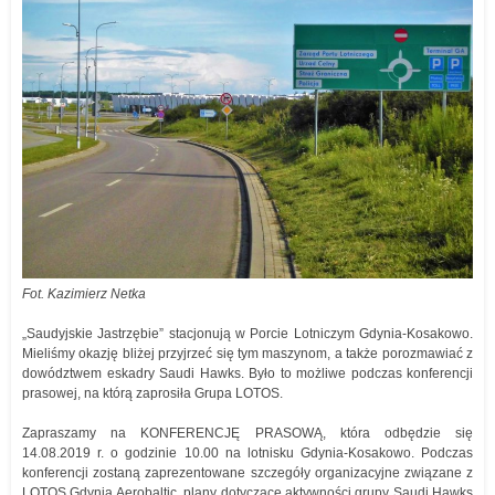
Fot. Kazimierz Netka
„Saudyjskie Jastrzębie” stacjonują w Porcie Lotniczym Gdynia-Kosakowo.
Mieliśmy okazję bliżej przyjrzeć się tym maszynom, a także porozmawiać z
dowództwem eskadry Saudi Hawks. Było to możliwe podczas konferencji
prasowej, na którą zaprosiła Grupa LOTOS.
Zapraszamy na KONFERENCJĘ PRASOWĄ, która odbędzie się
14.08.2019 r. o godzinie 10.00 na lotnisku Gdynia-Kosakowo. Podczas
konferencji zostaną zaprezentowane szczegóły organizacyjne związane z
LOTOS Gdynia Aerobaltic, plany dotyczące aktywności grupy Saudi Hawks