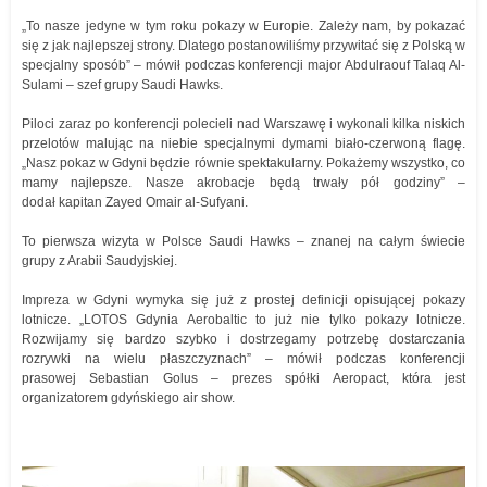
„To nasze jedyne w tym roku pokazy w Europie. Zależy nam, by pokazać
się z jak najlepszej strony. Dlatego postanowiliśmy przywitać się z Polską w
specjalny sposób” – mówił podczas konferencji major Abdulraouf Talaq Al-
Sulami – szef grupy Saudi Hawks.
Piloci zaraz po konferencji polecieli nad Warszawę i wykonali kilka niskich
przelotów malując na niebie specjalnymi dymami biało-czerwoną flagę.
„Nasz pokaz w Gdyni będzie równie spektakularny. Pokażemy wszystko, co
mamy najlepsze. Nasze akrobacje będą trwały pół godziny” –
dodał kapitan Zayed Omair al-Sufyani.
To pierwsza wizyta w Polsce Saudi Hawks – znanej na całym świecie
grupy z Arabii Saudyjskiej.
Impreza w Gdyni wymyka się już z prostej definicji opisującej pokazy
lotnicze. „LOTOS Gdynia Aerobaltic to już nie tylko pokazy lotnicze.
Rozwijamy się bardzo szybko i dostrzegamy potrzebę dostarczania
rozrywki na wielu płaszczyznach” – mówił podczas konferencji
prasowej Sebastian Golus – prezes spółki Aeropact, która jest
organizatorem gdyńskiego air show.