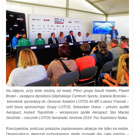
Na zdjęciu, przy stole siedzą, od lewej: Piloci grupy Saudi Hawks, Paweł
Brutel – zastępca dyrektora Gdyńskiego Centrum Sportu, Izabela Brzeska –
kierownik sprzedaży ds. General Aviation LOTOS Air-BP, Łukasz Franiak –
szef biura sponsoringu Grupy LOTOS, Sebastian Golus – prezes spółki
Aeropact, Hubert Topoliński – wiceprezes spółki Aeropact. Stoi Maciej
Stroiński – rzecznik LOTOS Aerobaltic Airshow 2019. Fot. Kazimierz Netka
Rzeczywiście, podczas pokazów zaplanowano atrakcje nie tylko na niebie.
Organizatorzy stworzyli rozbudowaną strefę rozrywki dla całej rodziny –