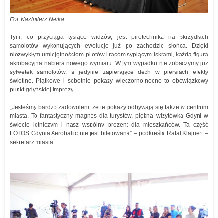
Fot. Kazimierz Netka
Tym, co przyciąga tysiące widzów, jest pirotechnika na skrzydłach
samolotów wykonujących ewolucje już po zachodzie słońca. Dzięki
niezwykłym umiejętnościom pilotów i racom sypiącym iskrami, każda figura
akrobacyjna nabiera nowego wymiaru. W tym wypadku nie zobaczymy już
sylwetek samolotów, a jedynie zapierające dech w piersiach efekty
świetlne. Piątkowe i sobotnie pokazy wieczorno-nocne to obowiązkowy
punkt gdyńskiej imprezy.
„Jesteśmy bardzo zadowoleni, że te pokazy odbywają się także w centrum
miasta. To fantastyczny magnes dla turystów, piękna wizytówka Gdyni w
świecie lotniczym i nasz wspólny prezent dla mieszkańców. Ta część
LOTOS Gdynia Aerobaltic nie jest biletowana” – podkreśla Rafał Klajnert –
sekretarz miasta.