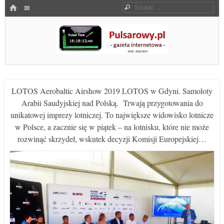
Menu
HOME
Szukaj
SKOCZ DO TREŚCI
Pulsarowy.pl
LOTOS Aerobaltic Airshow 2019 LOTOS w Gdyni. Samoloty
Arabii Saudyjskiej nad Polską. Trwają przygotowania do
unikatowej imprezy lotniczej. To największe widowisko lotnicze
w Polsce, a zacznie się w piątek – na lotnisku, które nie może
rozwinąć skrzydeł, wskutek decyzji Komisji Europejskiej…