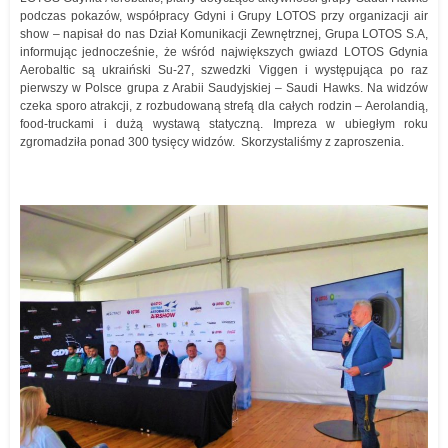
podczas pokazów, współpracy Gdyni i Grupy LOTOS przy organizacji air
show – napisał do nas Dział Komunikacji Zewnętrznej, Grupa LOTOS S.A,
informując jednocześnie, że wśród największych gwiazd LOTOS Gdynia
Aerobaltic są ukraiński Su-27, szwedzki Viggen i występująca po raz
pierwszy w Polsce grupa z Arabii Saudyjskiej – Saudi Hawks. Na widzów
czeka sporo atrakcji, z rozbudowaną strefą dla całych rodzin – Aerolandią,
food-truckami i dużą wystawą statyczną. Impreza w ubiegłym roku
zgromadziła ponad 300 tysięcy widzów. Skorzystaliśmy z zaproszenia.