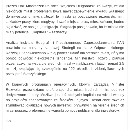
Prezes Unii Miasteczek Polskich Wojciech Długoborski zauważył, że dla
niektórych miast problemem bywa nawet zapewnienie wkładu własnego
do inwestycji unijnych. „Jeżeli te miasta są pozbawione przemysłu, firm,
zakładów pracy, które mogłyby dawać miejsca pracy mieszkańcom, trudno
się dziwić, że następuje migracja. Stagnacja postępowała, bo te miasta nie
miały potencjału, kapitału ” – zaznaczył.
Analiza Instytutu Geografii i Przestrzennego Zagospodarowania PAN
powstała na potrzeby rządowej Strategii na rzecz Odpowiedzialnego
Rozwoju. Zapowiedziano w niej pakiet działań dla średnich miast, który ma
pomóc odwrócić niekorzystne tendencje. Ministerstwo Rozwoju planuje
przeznaczyć na wsparcie średnich miast w najbliższych latach ponad 2,5
mld zł, skupiając się szczególnie na 122 ośrodkach zidentyfikowanych
przez prof. Śleszyńskiego.
W krajowych programach operacyjnych, którymi zarządza Minister
Rozwoju, przewidziano preferencje dla miast średnich, m.in. poprzez
dedykowane nabory. Możliwe jest też zdobycie kapitału na wkład własny
do projektów finansowanych ze środków unijnych. Resort chce również
stymulować lokalizację nowych inwestycji prywatnych na terenie średnich
miast poprzez preferencyjne warunki pomocy publicznej dla inwestorów.
kic/