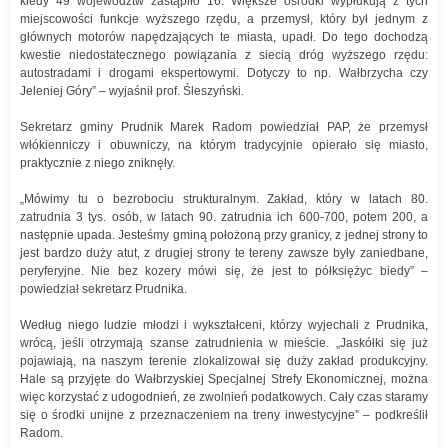
kiedy 49 województw zastąpiło 16. Większe ośrodki wypłukują z tych
miejscowości funkcje wyższego rzędu, a przemysł, który był jednym z
głównych motorów napędzających te miasta, upadł. Do tego dochodzą
kwestie niedostatecznego powiązania z siecią dróg wyższego rzędu:
autostradami i drogami ekspertowymi. Dotyczy to np. Wałbrzycha czy
Jeleniej Góry” – wyjaśnił prof. Śleszyński.
Sekretarz gminy Prudnik Marek Radom powiedział PAP, że przemysł
włókienniczy i obuwniczy, na którym tradycyjnie opierało się miasto,
praktycznie z niego zniknęły.
„Mówimy tu o bezrobociu strukturalnym. Zakład, który w latach 80.
zatrudnia 3 tys. osób, w latach 90. zatrudnia ich 600-700, potem 200, a
następnie upada. Jesteśmy gminą położoną przy granicy, z jednej strony to
jest bardzo duży atut, z drugiej strony te tereny zawsze były zaniedbane,
peryferyjne. Nie bez kozery mówi się, że jest to półksiężyc biedy” –
powiedział sekretarz Prudnika.
Według niego ludzie młodzi i wykształceni, którzy wyjechali z Prudnika,
wrócą, jeśli otrzymają szanse zatrudnienia w mieście. „Jaskółki się już
pojawiają, na naszym terenie zlokalizował się duży zakład produkcyjny.
Hale są przyjęte do Wałbrzyskiej Specjalnej Strefy Ekonomicznej, można
więc korzystać z udogodnień, ze zwolnień podatkowych. Cały czas staramy
się o środki unijne z przeznaczeniem na treny inwestycyjne” – podkreślił
Radom.