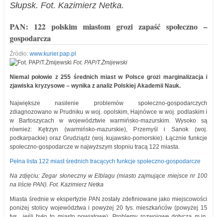
Słupsk. Fot. Kazimierz Netka.
PAN: 122 polskim miastom grozi zapaść społeczno –
gospodarcza
Źródło:
www.kurier.pap.pl
Fot. PAP/T.Żmijewski
Niemal połowie z 255 średnich miast w Polsce grozi marginalizacja i
zjawiska kryzysowe – wynika z analiz Polskiej Akademii Nauk.
Największe nasilenie problemów społeczno-gospodarczych
zdiagnozowano w Prudniku w woj. opolskim, Hajnówce w woj. podlaskim i
w Bartoszycach w województwie warmińsko-mazurskim. Wysoko są
również: Kętrzyn (warmińsko-mazurskie), Przemyśl i Sanok (woj.
podkarpackie) oraz Grudziądz (woj. kujawsko-pomorskie). Łącznie funkcje
społeczno-gospodarcze w najwyższym stopniu tracą 122 miasta.
Pełna lista 122 miast średnich tracących funkcje społeczno-gospodarcze
Na zdjęciu: Zegar słoneczny w Elblagu (miasto zajmujące miejsce nr 100
na liście PAN). Fot. Kazimierz Netka
Miasta średnie w ekspertyzie PAN zostały zdefiniowane jako miejscowości
poniżej stolicy województwa i powyżej 20 tys. mieszkańców (powyżej 15
tys., jeśli było to miasto powiatowe). Problemy rozwojowe dotyczą m.in.