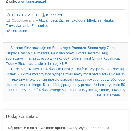
Źródło:
www.kurier.pap.pl
9.08.2017 21:19
Kurier PAP
Opublikowany w
Aktualności
,
Biznes
,
Ekologia
,
Młodzież
,
Nauka
,
Turystyka
,
Unia Europejska
Permalink
Nawigacja we wpisach
←
Srebrna Sieć powstaje na Środkowym Pomorzu. Samorządy Ziemi
Słupskiej wspólnie troszczą się o seniorów. Tworzą system usług
społecznych na rzecz osób w wieku 60+. Liderem jest Gmina Kobylnica.
Twórcy Sieci starają się o dotację z UE.
Harcerze rozsławiają w świecie Polskę, Gdańsk i Wyspę Sobieszewską.
Dzięki ZHP mieszkańcy Wyspy będą mieli nowy most nad Martwą Wisłą. W
przyszłym roku po tym moście przejadą uczestnicy obchodów 100-lecia
harcerstwa polskiego. 5 lat później pragniemy przewieźć tamtędy około 50
000 reprezentantów światowego skautingu, a czy tak się stanie, dowiemy
się 16 sierpnia.
→
Dodaj komentarz
Twój adres e-mail nie zostanie opublikowany.
Wymagane pola są