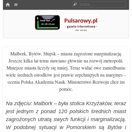
Menu
HOME
Szukaj
SKOCZ DO TREŚCI
Pulsarowy.pl
Malbork, Bytów, Słupsk – miasta zagrożone marginalizacją.
Jeszcze kilka lat temu stawiano głównie na rozwój metropolii.
Mniejsze miasta liczyły się mniej. Teraz widać owe zaniedbania:
wiele średnich ośrodków jest prawie zepchniętych na margines –
ocenia Polska Akademia Nauk. Ministerstwo Rozwoju chce im
pomóc.
Na zdjęciu: Malbork – była stolica Krzyżaków, teraz
jest jednym z ponad 120 polskich średnich miast
zagrożonych utratą swych funkcji i marginalizacją.
W podobnej sytuacji w Pomorskiem są Bytów i