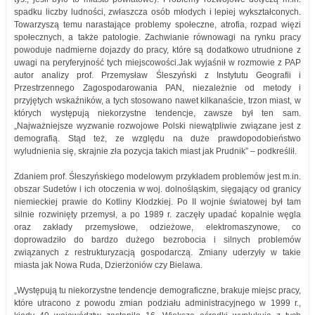
spadku liczby ludności, zwłaszcza osób młodych i lepiej wykształconych.
Towarzyszą temu narastające problemy społeczne, atrofia, rozpad więzi
społecznych, a także patologie. Zachwianie równowagi na rynku pracy
powoduje nadmierne dojazdy do pracy, które są dodatkowo utrudnione z
uwagi na peryferyjność tych miejscowości.Jak wyjaśnił w rozmowie z PAP
autor analizy prof. Przemysław Śleszyński z Instytutu Geografii i
Przestrzennego Zagospodarowania PAN, niezależnie od metody i
przyjętych wskaźników, a tych stosowano nawet kilkanaście, trzon miast, w
których występują niekorzystne tendencje, zawsze był ten sam.
„Najważniejsze wyzwanie rozwojowe Polski niewątpliwie związane jest z
demografią. Stąd też, ze względu na duże prawdopodobieństwo
wyludnienia się, skrajnie zła pozycja takich miast jak Prudnik” – podkreślił.
Zdaniem prof. Śleszyńskiego modelowym przykładem problemów jest m.in.
obszar Sudetów i ich otoczenia w woj. dolnośląskim, sięgający od granicy
niemieckiej prawie do Kotliny Kłodzkiej. Po II wojnie światowej był tam
silnie rozwinięty przemysł, a po 1989 r. zaczęły upadać kopalnie węgla
oraz zakłady przemysłowe, odzieżowe, elektromaszynowe, co
doprowadziło do bardzo dużego bezrobocia i silnych problemów
związanych z restrukturyzacją gospodarczą. Zmiany uderzyły w takie
miasta jak Nowa Ruda, Dzierżoniów czy Bielawa.
„Występują tu niekorzystne tendencje demograficzne, brakuje miejsc pracy,
które utracono z powodu zmian podziału administracyjnego w 1999 r.,