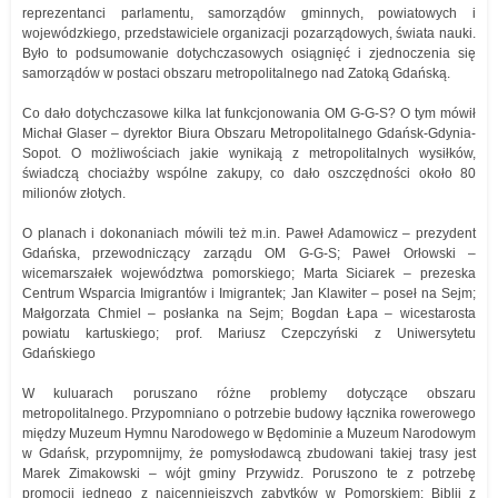
reprezentanci parlamentu, samorządów gminnych, powiatowych i
wojewódzkiego, przedstawiciele organizacji pozarządowych, świata nauki.
Było to podsumowanie dotychczasowych osiągnięć i zjednoczenia się
samorządów w postaci obszaru metropolitalnego nad Zatoką Gdańską.
Co dało dotychczasowe kilka lat funkcjonowania OM G-G-S? O tym mówił
Michał Glaser – dyrektor Biura Obszaru Metropolitalnego Gdańsk-Gdynia-
Sopot. O możliwościach jakie wynikają z metropolitalnych wysiłków,
świadczą chociażby wspólne zakupy, co dało oszczędności około 80
milionów złotych.
O planach i dokonaniach mówili też m.in. Paweł Adamowicz – prezydent
Gdańska, przewodniczący zarządu OM G-G-S; Paweł Orłowski –
wicemarszałek województwa pomorskiego; Marta Siciarek – prezeska
Centrum Wsparcia Imigrantów i Imigrantek; Jan Klawiter – poseł na Sejm;
Małgorzata Chmiel – posłanka na Sejm; Bogdan Łapa – wicestarosta
powiatu kartuskiego; prof. Mariusz Czepczyński z Uniwersytetu
Gdańskiego
W kuluarach poruszano różne problemy dotyczące obszaru
metropolitalnego. Przypomniano o potrzebie budowy łącznika rowerowego
między Muzeum Hymnu Narodowego w Będominie a Muzeum Narodowym
w Gdańsk, przypomnijmy, że pomysłodawcą zbudowani takiej trasy jest
Marek Zimakowski – wójt gminy Przywidz. Poruszono te z potrzebę
promocji jednego z najcenniejszych zabytków w Pomorskiem: Biblii z