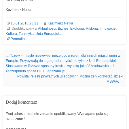
Kazimierz Netka
15.01.2018 23:31
Kazimierz Netka
Opublikowany w
Aktualności
,
Biznes
,
Ekologia
,
Historia
,
Innowacje
,
Kultura
,
Turystyka
,
Unia Europejska
Permalink
Nawigacja we wpisach
←
Tczew – miasto niezwykłe; może być wzorem dla innych miast i gmin w
Europie. Przybywają do tego grodu artyści nie tylko z Unii Europejskiej.
Stosowane w Tczewie sposoby troski o wysoką jakość środowiska też
zaczerpnięto spoza UE i ulepszono je.
Powstał rejestr prywatnych „śledczych”. Można zeń korzystać, dzięki
MSWiA.
→
Dodaj komentarz
Twój adres e-mail nie zostanie opublikowany.
Wymagane pola są
oznaczone
*