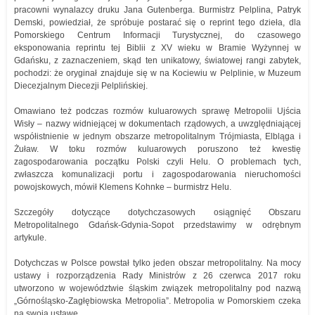
pracowni wynalazcy druku Jana Gutenberga. Burmistrz Pelplina, Patryk
Demski, powiedział, że spróbuje postarać się o reprint tego dzieła, dla
Pomorskiego Centrum Informacji Turystycznej, do czasowego
eksponowania reprintu tej Biblii z XV wieku w Bramie Wyżynnej w
Gdańsku, z zaznaczeniem, skąd ten unikatowy, światowej rangi zabytek,
pochodzi: że oryginał znajduje się w na Kociewiu w Pelplinie, w Muzeum
Diecezjalnym Diecezji Pelplińskiej.
Omawiano też podczas rozmów kuluarowych sprawę Metropolii Ujścia
Wisły – nazwy widniejącej w dokumentach rządowych, a uwzględniającej
współistnienie w jednym obszarze metropolitalnym Trójmiasta, Elbląga i
Żuław. W toku rozmów kuluarowych poruszono też kwestię
zagospodarowania początku Polski czyli Helu. O problemach tych,
zwłaszcza komunalizacji portu i zagospodarowania nieruchomości
powojskowych, mówił Klemens Kohnke – burmistrz Helu.
Szczegóły dotyczące dotychczasowych osiągnięć Obszaru
Metropolitalnego Gdańsk-Gdynia-Sopot przedstawimy w odrębnym
artykule.
Dotychczas w Polsce powstał tylko jeden obszar metropolitalny. Na mocy
ustawy i rozporządzenia Rady Ministrów z 26 czerwca 2017 roku
utworzono w województwie śląskim związek metropolitalny pod nazwą
„Górnośląsko-Zagłębiowska Metropolia”. Metropolia w Pomorskiem czeka
na swoją ustawę.