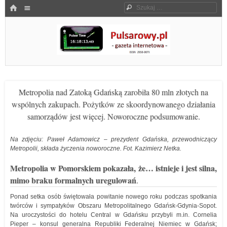
Menu
HOME
Szukaj
SKOCZ DO TREŚCI
Pulsarowy.pl
Metropolia nad Zatoką Gdańską zarobiła 80 mln złotych na
wspólnych zakupach. Pożytków ze skoordynowanego działania
samorządów jest więcej. Noworoczne podsumowanie.
Na zdjęciu: Paweł Adamowicz – prezydent Gdańska, przewodniczący
Metropolii, składa życzenia noworoczne. Fot. Kazimierz Netka.
Metropolia w Pomorskiem pokazała, że… istnieje i jest silna,
mimo braku formalnych uregulowań
.
Ponad setka osób świętowała powitanie nowego roku podczas spotkania
twórców i sympatyków Obszaru Metropolitalnego Gdańsk-Gdynia-Sopot.
Na uroczystości do hotelu Central w Gdańsku przybyli m.in. Cornelia
Pieper – konsul generalna Republiki Federalnej Niemiec w Gdańsk;