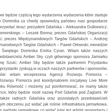
óre będzie częścią tego wydarzenia wydarzenia które startuje
o Dominika za chwilę opowiedzą państwu nasi gospodarze
przywitać teraz: prezydent Gdańska – Aleksandra Dulkiewicz;
morskiego – Leszek Bonna; prezes Gdańskiej Organizacji
ki; prezes Międzynarodowych Targów Gdańskich – Andrzej
ynarodowych Targów Gdańskich – Paweł Orłowski; menedżer
 Świętego Dominika Emilia Cyran. Witam także naszych
zedstawiciela Amber Sky czyli głównego sponsora Jarmarku
nę Szulc; Amber Sky będzie także partnerem Przystanku
przystanki zyskują w oczach naszych partnerów i sponsorów.
erów: witam wiceprezesa Agencji Rozwoju Pomorza –
Rozwoju Pomorza jest koordynatorem inicjatywy Live More
anku Równość i możemy już poinformować, że mamy także
nce, który będzie nosił nazwę Port Gdańsk pod Żaglami. W
także radnych Gdańska oraz pozostałych przedstawicieli
m otoczeniu już widać jak rośnie infrastruktura jarmarkowa.
e gadżety jarmarkowe co widać tutaj też wśród gospodarzy i