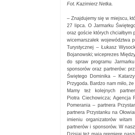
Fot. Kazimierz Netka.
– Znajdujemy się w miejscu, kt
27 lipca. O Jarmarku Święteg
oraz goście których chciałbym 
wicemarszałek województwa po
Turystycznej – Łukasz Wysoc
Bojanowski; wiceprezes Międz
do spraw programu Jarmarku
sponsorów oraz partnerów: pr
Świętego Dominika – Katarzy
Przygoda. Bardzo nam miło, że 
Mamy też kolejnych partn
Piotra Ciechowicza; Agencja 
Pomerania – partnera Przyst
partnera Przystanku na Ołowia
imieniu organizatorów witam 
partnerów i sponsorów. W naszy
Dzisiaj też mają premierę nasz