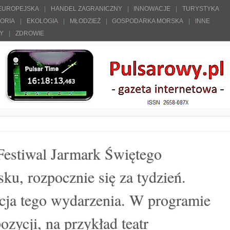
 EUROPEJSKA
HANDEL ZAGRANICZNY
INNOWACJE
TURYSTYKA
TORIA
EKOLOGIA
MŁODZIEŻ
GOSPODARKA MORSKA
INNE
ŁY
ZDROWIE
estiwal Jarmark Świętego
u, rozpocznie się za tydzień.
ycja tego wydarzenia. W programie
zycji, na przykład teatr