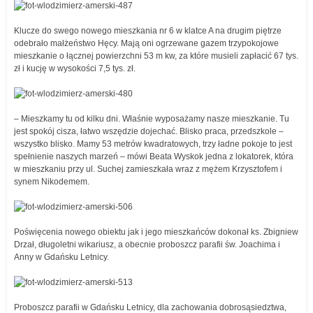
Klucze do swego nowego mieszkania nr 6 w klatce A na drugim piętrze
odebrało małżeństwo Hęcy. Mają oni ogrzewane gazem trzypokojowe
mieszkanie o łącznej powierzchni 53 m kw, za które musieli zapłacić 67 tys.
zł i kucję w wysokości 7,5 tys. zł.
– Mieszkamy tu od kilku dni. Właśnie wyposażamy nasze mieszkanie. Tu
jest spokój cisza, łatwo wszędzie dojechać. Blisko praca, przedszkole –
wszystko blisko. Mamy 53 metrów kwadratowych, trzy ładne pokoje to jest
spełnienie naszych marzeń – mówi Beata Wyskok jedna z lokatorek, która
w mieszkaniu przy ul. Suchej zamieszkała wraz z mężem Krzysztofem i
synem Nikodemem.
Poświęcenia nowego obiektu jak i jego mieszkańców dokonał ks. Zbigniew
Drzał, długoletni wikariusz, a obecnie proboszcz parafii św. Joachima i
Anny w Gdańsku Letnicy.
Proboszcz parafii w Gdańsku Letnicy, dla zachowania dobrosąsiedztwa,