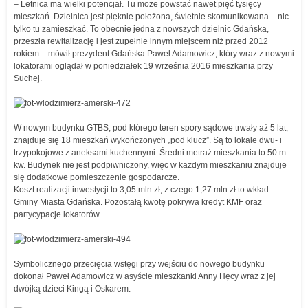
– Letnica ma wielki potencjał. Tu może powstać nawet pięć tysięcy
mieszkań. Dzielnica jest pięknie położona, świetnie skomunikowana – nic
tylko tu zamieszkać. To obecnie jedna z nowszych dzielnic Gdańska,
przeszła rewitalizację i jest zupełnie innym miejscem niż przed 2012
rokiem – mówił prezydent Gdańska Paweł Adamowicz, który wraz z nowymi
lokatorami oglądał w poniedziałek 19 września 2016 mieszkania przy
Suchej.
W nowym budynku GTBS, pod którego teren spory sądowe trwały aż 5 lat,
znajduje się 18 mieszkań wykończonych „pod klucz”. Są to lokale dwu- i
trzypokojowe z aneksami kuchennymi. Średni metraż mieszkania to 50 m
kw. Budynek nie jest podpiwniczony, więc w każdym mieszkaniu znajduje
się dodatkowe pomieszczenie gospodarcze.
Koszt realizacji inwestycji to 3,05 mln zł, z czego 1,27 mln zł to wkład
Gminy Miasta Gdańska. Pozostałą kwotę pokrywa kredyt KMF oraz
partycypacje lokatorów.
Symbolicznego przecięcia wstęgi przy wejściu do nowego budynku
dokonał Paweł Adamowicz w asyście mieszkanki Anny Hęcy wraz z jej
dwójką dzieci Kingą i Oskarem.