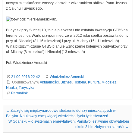
nowym mieszkańcom wręczył obrazki z wizerunkiem oblicza Pana Jezusa
z Całunu Turyńskiego.
Budynek przy Suchej 10, to nie pierwsza i nie ostatnia inwestycja GTBS na
terenie Letnicy. Warto przypomnieć, że w 2012 roku spółka postawiła domy
przy ul. Niecałej (8 i 16 mieszkań) i przy ul. Michny (16 i 11 mieszkań).
W najbliższym czasie GTBS planuje wznoszenie kolejnych budynków przy
ul. Michny (8 mieszkań) i Niecałej (13 mieszkań).
Fot. Włodzimierz Amerski
21.09.2016 22:42
Włodzimierz Amerski
Opublikowany w
Aktualności
,
Biznes
,
Historia
,
Kultura
,
Młodzież
,
Nauka
,
Turystyka
Permalink
Nawigacja we wpisach
←
Zaczęło się międzynarodowe śledzenie dorszy mieszkających w
Bałtyku. Naukowcy chcą więcej wiedzieć o życiu tych stworzeń.
W Gdańsku – o systemach emerytalnych. Państwo jest winne obywatelom
około 3 bln złotych na starość.
→