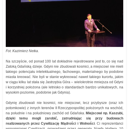
Fot. Kazimierz Netka.
Na szczęście, od ponad 100 lat dokładnie rejestrowane jest to, co się nad
Zatoką Gdańską dzieje. Gdyni nie zbudowali kosmici, a miejscowi nie mieli
takiego potencjału intelektualnego, fachowego, materialnego by podobne
miasta kreować. Nie byli w stanie wykreować nawet takiego kurortu, jakim
w ciągu kilku lat stała się Jastrzębia Góra – wielokrotnie mniejsza od Gdyni
i korzystniej położona (ale letnisko o standardach bardzo unikatowych, na
wysokim poziomie, podobnie jak Gdynia).
Gdynię zbudowali nie kosmici, nie miejscowi, lecz przybysze (oraz ich
potomkowie) z innych terenów II Rzeczypospolitej położonych na wschód,
na południe i na południowy zachód od Gdańska.
Miejscowi np. Kaszubi,
dzięki temu mogli zarobić, zatrudniając się przy budowach
realizowanych przez Cywilizację Mądrości i Wolności
. Ci reprezentanci
wspomnianej Cywilizacji, prowadzeni przez generała Józefa Hallera, 10