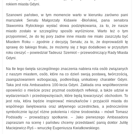
rokiem miasta Gdyni.
Szanowni państwo, w tym momencie warto w kierunku zarówno pani
marszałek Senatu Małgorzaty Kidawie -Błońskiej, pana senatora
Sławomira Rybickiego wysłać słowa podziękowania, za to, że nasze
miasto zostało w szczególny sposób wyróżnione. Warto też o tym
przypomnieć, że do tej pory żadne inne miasto nie miało zaszczytu być
Miastem Roku – zgodnie z decyzją Senatu; za to, że doprowadzili tę
sprawę do takiego finału, że możemy się z tego dodatkowo w przyszłym
roku cieszyć – powiedział Tadeusz Szemiot – przewodniczący Rady Miasta
Gdyni.
Na tle tego święta szczególnego znaczenia nabiera rola osób związanych
z naszym miastem, osób, które na co dzień swoją postawą, twórczością,
zaangażowaniem wzbogacają, podkreślają unikatowy charakter Gdyni.
Taka jest rola Ambasadora 100-lecia Gdyni. Zakłada ona współtworzenie
opowieści o mieście przez pryzmat osobistych refleksji, a także udział w
wydarzeniach i przedsięwzięciach, które będą towarzyszyć obchodom. To
jest rola, która będzie inspirować mieszkańców i przyjaciół miasta do
wspólnego świętowania oraz aktywnego uczestnictwa, a jednocześnie
symbolicznie łączyć różne pokolenia i różne środowiska – mówił Tomasz
Podsiadły – prowadzący spotkanie. – Jako pierwszego Ambasadora
zapraszam na scenę i państwu chcemy przedstawić panią doktor Julitę
Maciejewicz-Ryś – wnuczkę Eugeniusza Kwiatkowskiego.