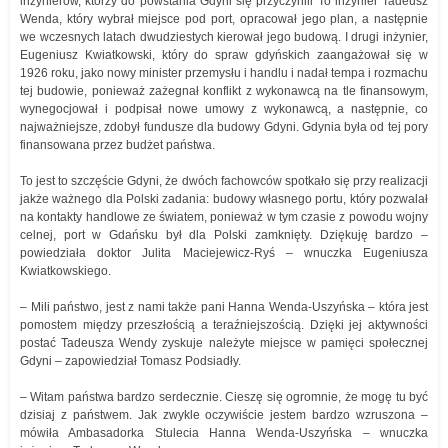
inżynierów, którzy do powstania Gdyni się przyczynili To inżynier Tadeusz
Wenda, który wybrał miejsce pod port, opracował jego plan, a następnie
we wczesnych latach dwudziestych kierował jego budową. I drugi inżynier,
Eugeniusz Kwiatkowski, który do spraw gdyńskich zaangażował się w
1926 roku, jako nowy minister przemysłu i handlu i nadał tempa i rozmachu
tej budowie, ponieważ zażegnał konflikt z wykonawcą na tle finansowym,
wynegocjował i podpisał nowe umowy z wykonawcą, a następnie, co
najważniejsze, zdobył fundusze dla budowy Gdyni. Gdynia była od tej pory
finansowana przez budżet państwa.
To jest to szczęście Gdyni, że dwóch fachowców spotkało się przy realizacji
jakże ważnego dla Polski zadania: budowy własnego portu, który pozwalał
na kontakty handlowe ze światem, ponieważ w tym czasie z powodu wojny
celnej, port w Gdańsku był dla Polski zamknięty. Dziękuję bardzo –
powiedziała doktor Julita Maciejewicz-Ryś – wnuczka Eugeniusza
Kwiatkowskiego.
– Mili państwo, jest z nami także pani Hanna Wenda-Uszyńska – która jest
pomostem między przeszłością a teraźniejszością. Dzięki jej aktywności
postać Tadeusza Wendy zyskuje należyte miejsce w pamięci społecznej
Gdyni – zapowiedział Tomasz Podsiadły.
– Witam państwa bardzo serdecznie. Cieszę się ogromnie, że mogę tu być
dzisiaj z państwem. Jak zwykle oczywiście jestem bardzo wzruszona –
mówiła Ambasadorka Stulecia Hanna Wenda-Uszyńska – wnuczka