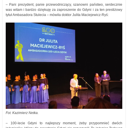
– Pani prezydent, panie przewodniczący, szanowni państwo, serdecznie
was witam i bardzo dziękuję za zaproszenie do Gdyni i za ten prestiżowy
tytuł Ambasadora Stulecia – mówiła doktor Julita Maciejewicz-Ryś:
Fot. Kazimierz Netka.
– 100-lecie Gdyni to najlepszy moment, żeby przypomnieć dwóch