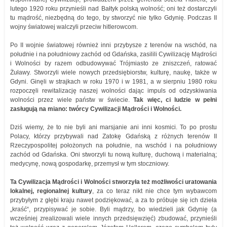
lutego 1920 roku przynieśli nad Bałtyk polską wolność; oni też dostarczyli
tu mądrość, niezbędną do tego, by stworzyć nie tylko Gdynię. Podczas II
wojny światowej walczyli przeciw hitlerowcom.
Po II wojnie światowej również inni przybysze z terenów na wschód, na
południe i na południowy zachód od Gdańska, zasilili Cywilizację Mądrości
i Wolności by razem odbudowywać Trójmiasto ze zniszczeń, ratować
Żuławy. Stworzyli wiele nowych przedsiębiorstw, kulturę, naukę, także w
Gdyni. Ginęli w strajkach w roku 1970 i w 1981, a w sierpniu 1980 roku
rozpoczęli rewitalizację naszej wolności dając impuls od odzyskiwania
wolności przez wiele państw w świecie.
Tak więc, ci ludzie w pełni
zasługują na miano: twórcy Cywilizacji Mądrości i Wolności.
Dziś wiemy, że to nie byli ani marsjanie ani inni kosmici. To po prostu
Polacy, którzy przybywali nad Zatokę Gdańską z różnych terenów II
Rzeczypospolitej położonych na południe, na wschód i na południowy
zachód od Gdańska. Oni stworzyli tu nową kulturę, duchową i materialną;
medycynę, nową gospodarkę, przemysł w tym stoczniowy.
Ta Cywilizacja Mądrości i Wolności stworzyła też możliwości uratowania
lokalnej, regionalnej kultury
, za co teraz nikt nie chce tym wybawcom
przybyłym z głębi kraju nawet podziękować, a za to próbuje się ich dzieła
„kraść“, przypisywać je sobie. Byli mądrzy, bo wiedzieli jak Gdynię (a
wcześniej zrealizowali wiele innych przedsięwzięć) zbudować, przynieśli