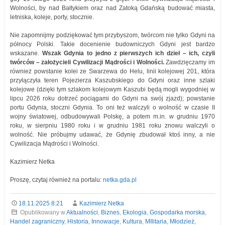
Wolności, by nad Bałtykiem oraz nad Zatoką Gdańską budować miasta,
letniska, koleje, porty, stocznie.
Nie zapomnijmy podziękować tym przybyszom, twórcom nie tylko Gdyni na
północy Polski. Takie docenienie budowniczych Gdyni jest bardzo
wskazane.
Wszak Gdynia to jedno z pierwszych ich dzieł – ich, czyli
twórców – założycieli Cywilizacji Mądrości i Wolności.
Zawdzięczamy im
również powstanie kolei ze Swarzewa do Helu, linii kolejowej 201, która
przyłączyła teren Pojezierza Kaszubskiego do Gdyni oraz inne szlaki
kolejowe (dzięki tym szlakom kolejowym Kaszubi będą mogli wygodniej w
lipcu 2026 roku dotrzeć pociągami do Gdyni na swój zjazd); powstanie
portu Gdynia, stoczni Gdynia. To oni też walczyli o wolność w czasie II
wojny światowej, odbudowywali Polskę, a potem m.in. w grudniu 1970
roku, w sierpniu 1980 roku i w grudniu 1981 roku znowu walczyli o
wolność. Nie próbujmy udawać, że Gdynię zbudował ktoś inny, a nie
Cywilizacja Mądrości i Wolności.
Kazimierz Netka
Proszę, czytaj również na portalu:
netka.gda.pl
18.11.2025 8:21
Kazimierz Netka
Opublikowany w
Aktualności
,
Biznes
,
Ekologia
,
Gospodarka morska
,
Handel zagraniczny
,
Historia
,
Innowacje
,
Kultura
,
MIlitaria
,
Młodzież
,