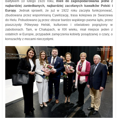
Bałtykiem 10 lutego 1920 roku,
mieli do zagospodarowania jedne z
najbardziej zaniedbanych, najbardziej zacofanych kawałków Polski i
Europy
. Jednak sprawili, że już w 1922 roku zaczęła funkcjonować,
zbudowana przez wspomnianą Cywilizację, trasa kolejowa ze Swarzewa
do Helu. Pobudowano ją przez obszar bardzo wąskiego pasma lądu, przez
piaszczysty Półwysep Helski, kulturowo i oświatowo pogrążony w
zabobonach. Tam, w Chałupach, w XIX wieku, miał miejsce jeden z
ostatnich w Europie, przypadek zamęczenia kobiety posądzanej o czary, o
konszachty z mocami nieczystymi.