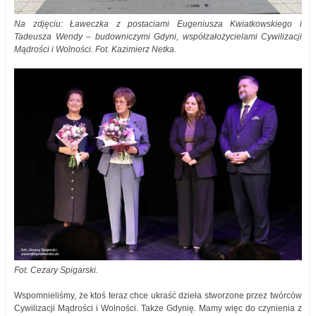
Na zdjęciu: Ławeczka z postaciami Eugeniusza Kwiatkowskiego i
Tadeusza Wendy – budowniczymi Gdyni, współzałożycielami Cywilizacji
Mądrości i Wolności. Fot. Kazimierz Netka.
Fot. Cezary Spigarski.
Wspomnieliśmy, że ktoś teraz chce ukraść dzieła stworzone przez twórców
Cywilizacji Mądrości i Wolności. Także Gdynię. Mamy więc do czynienia z