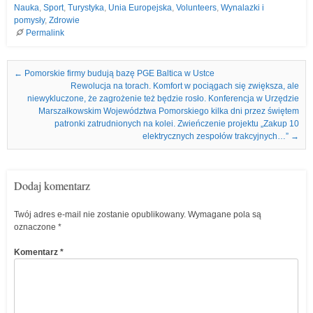
Nauka
,
Sport
,
Turystyka
,
Unia Europejska
,
Volunteers
,
Wynalazki i
pomysły
,
Zdrowie
Permalink
Nawigacja we wpisach
←
Pomorskie firmy budują bazę PGE Baltica w Ustce
Rewolucja na torach. Komfort w pociągach się zwiększa, ale
niewykluczone, że zagrożenie też będzie rosło. Konferencja w Urzędzie
Marszałkowskim Województwa Pomorskiego kilka dni przez świętem
patronki zatrudnionych na kolei. Zwieńczenie projektu „Zakup 10
elektrycznych zespołów trakcyjnych…”
→
Dodaj komentarz
Twój adres e-mail nie zostanie opublikowany.
Wymagane pola są
oznaczone
*
Komentarz
*