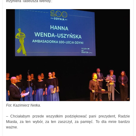
inżyniera Tadeusza Wendy.:
Fot. Kazimierz Netka.
– Chciałabym przede wszystkim podziękować pani prezydent, Radzie
Miasta, za ten wybór, za ten zaszczyt, za pamięć. To dla mnie bardzo
ważne.