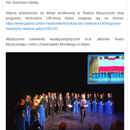
Fot. Kazimierz Netka.
Więcej wiadomości na temat konferencji w Teatrze Muzycznym oraz
programu obchodów 100-lecia Gdyni znajduje się na stronie:
https://www.gdynia.pl/dla-mediow/komunikaty-dla-mediow,4100/wspolnie-
swietujmy-stulecie-gdyni,592235
.
Wydarzenie uświetniły występyartystyczne m.in. aktorów Teatru
Muzycznego i chóru Uniwersytetu Morskiego w Gdyni.