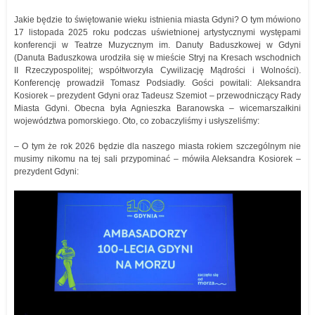
Jakie będzie to świętowanie wieku istnienia miasta Gdyni? O tym mówiono
17 listopada 2025 roku podczas uświetnionej artystycznymi występami
konferencji w Teatrze Muzycznym im. Danuty Baduszkowej w Gdyni
(Danuta Baduszkowa urodziła się w mieście Stryj na Kresach wschodnich
II Rzeczypospolitej; współtworzyła Cywilizację Mądrości i Wolności).
Konferencję prowadził Tomasz Podsiadły. Gości powitali: Aleksandra
Kosiorek – prezydent Gdyni oraz Tadeusz Szemiot – przewodniczący Rady
Miasta Gdyni. Obecna była Agnieszka Baranowska – wicemarszałkini
województwa pomorskiego. Oto, co zobaczyliśmy i usłyszeliśmy:
– O tym że rok 2026 będzie dla naszego miasta rokiem szczególnym nie
musimy nikomu na tej sali przypominać – mówiła Aleksandra Kosiorek –
prezydent Gdyni: