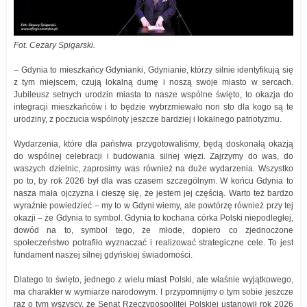
Fot. Cezary Spigarski.
– Gdynia to mieszkańcy Gdynianki, Gdynianie, którzy silnie identyfikują się
z tym miejscem, czują lokalną dumę i noszą swoje miasto w sercach.
Jubileusz setnych urodzin miasta to nasze wspólne święto, to okazja do
integracji mieszkańców i to będzie wybrzmiewało non sto dla kogo są te
urodziny, z poczucia wspólnoty jeszcze bardziej i lokalnego patriotyzmu.
Wydarzenia, które dla państwa przygotowaliśmy, będą doskonałą okazją
do wspólnej celebracji i budowania silnej więzi. Zajrzymy do was, do
waszych dzielnic, zaprosimy was również na duże wydarzenia. Wszystko
po to, by rok 2026 był dla was czasem szczególnym. W końcu Gdynia to
nasza mała ojczyzna i cieszę się, że jestem jej częścią. Warto też bardzo
wyraźnie powiedzieć – my to w Gdyni wiemy, ale powtórzę również przy tej
okazji – że Gdynia to symbol. Gdynia to kochana córka Polski niepodległej,
dowód na to, symbol tego, że młode, dopiero co zjednoczone
społeczeństwo potrafiło wyznaczać i realizować strategiczne cele. To jest
fundament naszej silnej gdyńskiej świadomości.
Dlatego to święto, jednego z wielu miast Polski, ale właśnie wyjątkowego,
ma charakter w wymiarze narodowym. I przypomnijmy o tym sobie jeszcze
raz o tym wszyscy, że Senat Rzeczypospolitej Polskiej ustanowił rok 2026