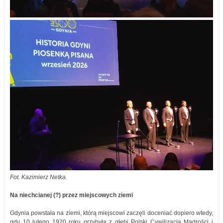
Fot. Kazimierz Netka.
Na niechcianej (?) przez miejscowych ziemi
Gdynia powstała na ziemi, którą miejscowi zaczęli doceniać dopiero wtedy,
gdy 10 lutego 1920 roku przybyła z głębi Polski Cywilizacja Mądrości i