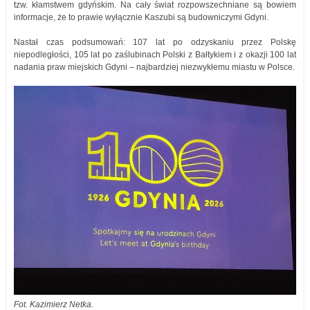
tzw. kłamstwem gdyńskim. Na cały świat rozpowszechniane są bowiem
informacje, że to prawie wyłącznie Kaszubi są budowniczymi Gdyni.
Nastał czas podsumowań: 107 lat po odzyskaniu przez Polskę
niepodległości, 105 lat po zaślubinach Polski z Bałtykiem i z okazji 100 lat
nadania praw miejskich Gdyni – najbardziej niezwykłemu miastu w Polsce.
Fot. Kazimierz Netka.