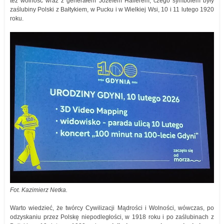
też wolność wraz z generałem Józefem Hallerem, czego symbolem były
zaślubiny Polski z Bałtykiem, w Pucku i w Wielkiej Wsi, 10 i 11 lutego 1920
roku.
Fot. Kazimierz Netka.
Warto wiedzieć, że twórcy Cywilizacji Mądrości i Wolności, wówczas, po
odzyskaniu przez Polskę niepodległości, w 1918 roku i po zaślubinach z