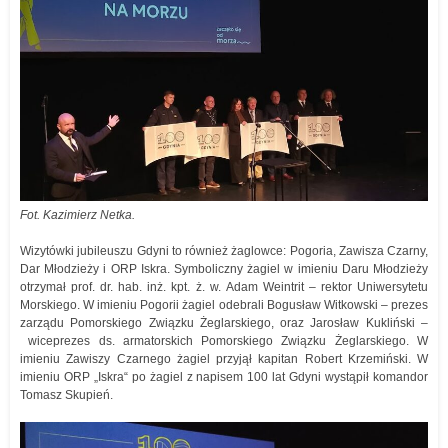
Fot. Kazimierz Netka.
Wizytówki jubileuszu Gdyni to również żaglowce: Pogoria, Zawisza Czarny,
Dar Młodzieży i ORP Iskra. Symboliczny żagiel w imieniu Daru Młodzieży
otrzymał prof. dr. hab. inż. kpt. ż. w. Adam Weintrit – rektor Uniwersytetu
Morskiego. W imieniu Pogorii żagiel odebrali Bogusław Witkowski – prezes
zarządu Pomorskiego Związku Żeglarskiego, oraz Jarosław Kukliński –
wiceprezes ds. armatorskich Pomorskiego Związku Żeglarskiego. W
imieniu Zawiszy Czarnego żagiel przyjął kapitan Robert Krzemiński. W
imieniu ORP „Iskra“ po żagiel z napisem 100 lat Gdyni wystąpił komandor
Tomasz Skupień.