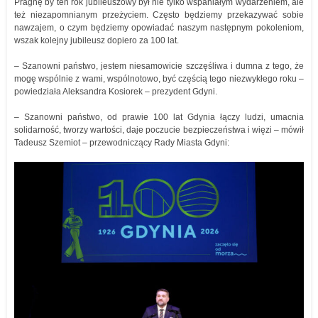
Pragnę by ten rok jubileuszowy był nie tylko wspaniałym wydarzeniem, ale
też niezapomnianym przeżyciem. Często będziemy przekazywać sobie
nawzajem, o czym będziemy opowiadać naszym następnym pokoleniom,
wszak kolejny jubileusz dopiero za 100 lat.
– Szanowni państwo, jestem niesamowicie szczęśliwa i dumna z tego, że
mogę wspólnie z wami, wspólnotowo, być częścią tego niezwykłego roku –
powiedziała Aleksandra Kosiorek – prezydent Gdyni.
– Szanowni państwo, od prawie 100 lat Gdynia łączy ludzi, umacnia
solidarność, tworzy wartości, daje poczucie bezpieczeństwa i więzi – mówił
Tadeusz Szemiot – przewodniczący Rady Miasta Gdyni: