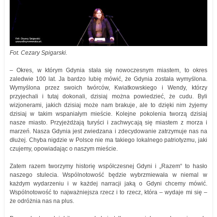
Fot. Cezary Spigarski.
– Okres, w którym Gdynia stała się nowoczesnym miastem, to okres
zaledwie 100 lat. Ja bardzo lubię mówić, że Gdynia została wymyślona.
Wymyślona przez swoich twórców, Kwiatkowskiego i Wendy, którzy
przyjechali i tutaj dokonali, dzisiaj można powiedzieć, że cudu. Byli
wizjonerami, jakich dzisiaj może nam brakuje, ale to dzięki nim żyjemy
dzisiaj w takim wspaniałym mieście. Kolejne pokolenia tworzą dzisiaj
nasze miasto. Przyjeżdżają turyści i zachwycają się miastem z morza i
marzeń. Nasza Gdynia jest zwiedzana i zdecydowanie zatrzymuje nas na
dłużej. Chyba nigdzie w Polsce nie ma takiego lokalnego patriotyzmu, jaki
czujemy, opowiadając o naszym mieście.
Zatem razem tworzymy historię współczesnej Gdyni i „Razem“ to hasło
naszego stulecia. Wspólnotowość będzie wybrzmiewała w niemal w
każdym wydarzeniu i w każdej narracji jaką o Gdyni chcemy mówić.
Wspólnotowość to najważniejsza rzecz i to rzecz, która – wydaje mi się –
że odróżnia nas na plus.