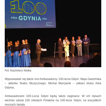
Fot. Kazimierz Netka.
Wypowiadali się także inni Ambasadorzy 100-lecia Gdyni: Maja Gadzińska
– aktorka Teatru Muzycznego; Michał Marcjanik – piłkarz klubu Arka
Gdynia.
Ambasadorami 100-Lecia Gdyni będą także żaglowce. W ich rejsach
weźmie udział 100 młodych Polaków na 100-lecie Gdyni, na wszystkich
morzach świata.