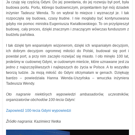
Ja czuję się częścią Gdyni. Do jej powstania, do jej rozwoju był port, była
budowa portu. Portu, którego budowniczym, projektantem był mój dziadek
inżynier Tadeusz Wenda. To on wybrał to miejsce i wyznaczył je. I tak
rozpoczęła się budowa, czasy trudne. I nie mogłaby być kontynuowana
gdyby nie pomoc ministra Eugeniusza Kwiatkowskiego. To on przyśpieszył
budowę, cały proces, dzięki znacznym i znaczącym wówczas funduszom z
budżetu państwa.
I tak dzięki tym wspaniałym wizjonerom, dzięki ich wspaniałym decyzjom,
ich dobrym decyzjom ogromnej miłości do Polski, budował się port i
powstał port, a przy nim zaczęło rozwijać się miasto. I oto minęło 100 lat,
jesteśmy w cudownej Gdyni, w cudownym mieście, które uznawane jest za
jedno z najszczęśliwszych i najlepszych do życia w Polsce. A to wszystko
tworzą ludzie. Ja moją miłość do Gdyni otrzymałam w genach. Dziękuję
bardzo – powiedziała Hanna Wenda-Uszyńska – wnuczka inżyniera
Tadeusza Wendy.
Oto nagranie niektórych wypowiedzi ambasadorów, uczestników,
organizatorów obchodów 100-lecia Gdyni:
Zapowiedź 100-lecia Gdyni wypowiedzi
Źródło nagrania: Kazimierz Netka