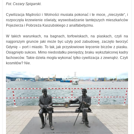
Fot. Cezary Spigarski.
Cywilizacja Mądrości i Wolności musiała pokonać i te moce, „nieczyste“, i
rozpoczęła krzewienie oświaty, wyswobadzanie tamtejszych mieszkańców
Pojezierza i Pobrzeża Kaszubskiego z analfabetyzmu.
W takich warunkach, na bagnach, torfowiskach, na piaskach, czyli na
najgorszym gruncie jaki może byc użyty pod zabudowę, zaczęto tworzyć
Gdynię – port i miasto. To tak, jak przysłowiowe kręcenie biczów z piasku.
Osiągnięto sukces. Mimo niedostatku pieniędzy, braku wykształconej kadry
fachowców. Takie dzieła mogła wykonać tylko cywilizacja z zewnątrz. Czyli
kosmitów? Nie.