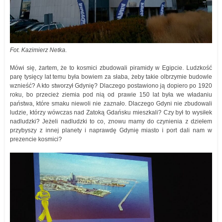
Fot. Kazimierz Netka.
Mówi się, żartem, że to kosmici zbudowali piramidy w Egipcie. Ludzkość
parę tysięcy lat temu była bowiem za słaba, żeby takie olbrzymie budowle
wznieść? A kto stworzył Gdynię? Dlaczego postawiono ją dopiero po 1920
roku, bo przecież ziemia pod nią od prawie 150 lat była we władaniu
państwa, które smaku niewoli nie zaznało. Dlaczego Gdyni nie zbudowali
ludzie, którzy wówczas nad Zatoką Gdańsku mieszkali? Czy był to wysiłek
nadludzki? Jeżeli nadludzki to co, znowu mamy do czynienia z dziełem
przybyszy z innej planety i naprawdę Gdynię miasto i port dali nam w
prezencie kosmici?