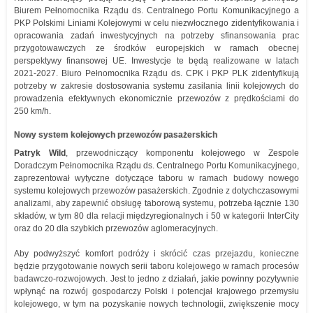
Biurem Pełnomocnika Rządu ds. Centralnego Portu Komunikacyjnego a
PKP Polskimi Liniami Kolejowymi w celu niezwłocznego zidentyfikowania i
opracowania zadań inwestycyjnych na potrzeby sfinansowania prac
przygotowawczych ze środków europejskich w ramach obecnej
perspektywy finansowej UE. Inwestycje te będą realizowane w latach
2021-2027. Biuro Pełnomocnika Rządu ds. CPK i PKP PLK zidentyfikują
potrzeby w zakresie dostosowania systemu zasilania linii kolejowych do
prowadzenia efektywnych ekonomicznie przewozów z prędkościami do
250 km/h.
Nowy system kolejowych przewozów pasażerskich
Patryk Wild
, przewodniczący komponentu kolejowego w Zespole
Doradczym Pełnomocnika Rządu ds. Centralnego Portu Komunikacyjnego,
zaprezentował wytyczne dotyczące taboru w ramach budowy nowego
systemu kolejowych przewozów pasażerskich. Zgodnie z dotychczasowymi
analizami, aby zapewnić obsługę taborową systemu, potrzeba łącznie 130
składów, w tym 80 dla relacji międzyregionalnych i 50 w kategorii InterCity
oraz do 20 dla szybkich przewozów aglomeracyjnych.
Aby podwyższyć komfort podróży i skrócić czas przejazdu, konieczne
będzie przygotowanie nowych serii taboru kolejowego w ramach procesów
badawczo-rozwojowych. Jest to jedno z działań, jakie powinny pozytywnie
wpłynąć na rozwój gospodarczy Polski i potencjał krajowego przemysłu
kolejowego, w tym na pozyskanie nowych technologii, zwiększenie mocy