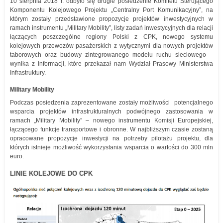
10 sierpnia 2018 r. odbyło się drugie posiedzenie Komitetu Sterującego
Komponentu Kolejowego Projektu „Centralny Port Komunikacyjny”, na
którym zostały przedstawione propozycje projektów inwestycyjnych w
ramach instrumentu „Military Mobility”, listy zadań inwestycyjnych dla relacji
łączących poszczególne regiony Polski z CPK, nowego systemu
kolejowych przewozów pasażerskich z wytycznymi dla nowych projektów
taborowych oraz budowy zintegrowanego modelu ruchu sieciowego –
wynika z informacji, które przekazał nam Wydział Prasowy Ministerstwa
Infrastruktury.
Military Mobility
Podczas posiedzenia zaprezentowane zostały możliwości potencjalnego
wsparcia projektów infrastrukturalnych podwójnego zastosowania w
ramach „Military Mobility” – nowego instrumentu Komisji Europejskiej,
łączącego funkcje transportowe i obronne. W najbliższym czasie zostaną
opracowane propozycje inwestycji na potrzeby pilotażu projektu, dla
których istnieje możliwość wykorzystania wsparcia o wartości do 300 mln
euro.
LINIE KOLEJOWE DO CPK