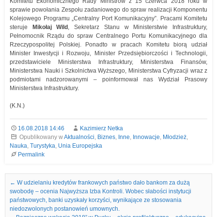
Komitetu Ekonomicznego Rady Ministrów z 15 czerwca 2018 roku w
sprawie powołania Zespołu zadaniowego do spraw realizacji Komponentu
Kolejowego Programu „Centralny Port Komunikacyjny”. Pracami Komitetu
steruje
Mikołaj Wild
, Sekretarz Stanu w Ministerstwie Infrastruktury,
Pełnomocnik Rządu do spraw Centralnego Portu Komunikacyjnego dla
Rzeczypospolitej Polskiej. Ponadto w pracach Komitetu biorą udział
Minister Inwestycji i Rozwoju, Minister Przedsiębiorczości i Technologii,
przedstawiciele Ministerstwa Infrastruktury, Ministerstwa Finansów,
Ministerstwa Nauki i Szkolnictwa Wyższego, Ministerstwa Cyfryzacji wraz z
podmiotami nadzorowanymi – poinformował nas Wydział Prasowy
Ministerstwa Infrastruktury.
(K.N.)
16.08.2018 14:46
Kazimierz Netka
Opublikowany w
Aktualności
,
Biznes
,
Inne
,
Innowacje
,
Młodzież
,
Nauka
,
Turystyka
,
Unia Europejska
Permalink
Nawigacja we wpisach
←
W udzielaniu kredytów frankowych państwo dało bankom za dużą
swobodę – ocenia Najwyższa Izba Kontroli. Wobec słabości instytucji
państwowych, banki uzyskały korzyści, wynikające ze stosowania
niedozwolonych postanowień umownych.