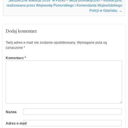
„Bezpieczne wakacje 2018” w Pucku – akcja profilaktyczno – edukacyjna,
realizowana przez Wojewodę Pomorskiego i Komendanta Wojewódzkiego
Policji w Gdańsku.
→
Dodaj komentarz
Twój adres e-mail nie zostanie opublikowany.
Wymagane pola są
oznaczone
*
Komentarz
*
Nazwa
Adres e-mail