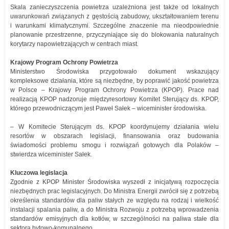
Skala zanieczyszczenia powietrza uzależniona jest także od lokalnych
uwarunkowań związanych z gęstością zabudowy, ukształtowaniem terenu
i warunkami klimatycznymi. Szczególne znaczenie ma nieodpowiednie
planowanie przestrzenne, przyczyniające się do blokowania naturalnych
korytarzy napowietrzających w centrach miast.
Krajowy Program Ochrony Powietrza
Ministerstwo Środowiska przygotowało dokument wskazujący
kompleksowe działania, które są niezbędne, by poprawić jakość powietrza
w Polsce – Krajowy Program Ochrony Powietrza (KPOP). Prace nad
realizacją KPOP nadzoruje międzyresortowy Komitet Sterujący ds. KPOP,
którego przewodniczącym jest Paweł Sałek – wiceminister środowiska.
– W Komitecie Sterującym ds. KPOP koordynujemy działania wielu
resortów w obszarach legislacji, finansowania oraz budowania
świadomości problemu smogu i rozwiązań gotowych dla Polaków –
stwierdza wiceminister Sałek.
Kluczowa legislacja
Zgodnie z KPOP Minister Środowiska wyszedł z inicjatywą rozpoczęcia
niezbędnych prac legislacyjnych. Do Ministra Energii zwrócił się z potrzebą
określenia standardów dla paliw stałych ze względu na rodzaj i wielkość
instalacji spalania paliw, a do Ministra Rozwoju z potrzebą wprowadzenia
standardów emisyjnych dla kotłów, w szczególności na paliwa stałe dla
sektora bytowo-komunalnego.