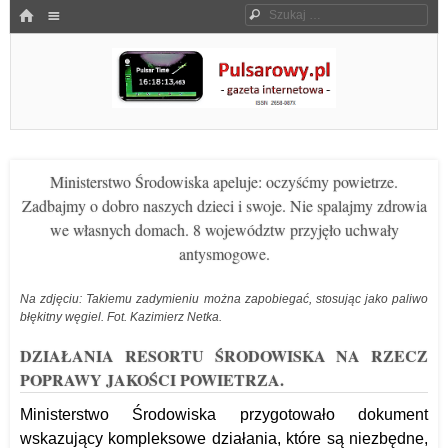
Menu
HOME
Szukaj
SKOCZ DO TREŚCI
Pulsarowy.pl
Ministerstwo Środowiska apeluje: oczyśćmy powietrze.
Zadbajmy o dobro naszych dzieci i swoje. Nie spalajmy zdrowia
we własnych domach. 8 województw przyjęło uchwały
antysmogowe.
Na zdjęciu: Takiemu zadymieniu można zapobiegać, stosując jako paliwo
błękitny węgiel. Fot. Kazimierz Netka.
DZIAŁANIA RESORTU ŚRODOWISKA NA RZECZ
POPRAWY JAKOŚCI POWIETRZA.
Ministerstwo Środowiska przygotowało dokument
wskazujący kompleksowe działania, które są niezbędne,