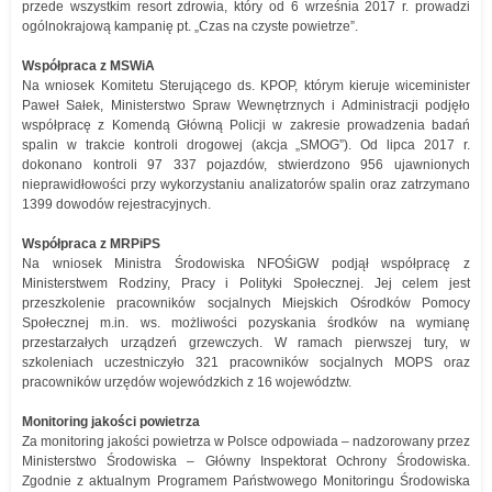
przede wszystkim resort zdrowia, który od 6 września 2017 r. prowadzi
ogólnokrajową kampanię pt. „Czas na czyste powietrze”.
Współpraca z MSWiA
Na wniosek Komitetu Sterującego ds. KPOP, którym kieruje wiceminister
Paweł Sałek, Ministerstwo Spraw Wewnętrznych i Administracji podjęło
współpracę z Komendą Główną Policji w zakresie prowadzenia badań
spalin w trakcie kontroli drogowej (akcja „SMOG”). Od lipca 2017 r.
dokonano kontroli 97 337 pojazdów, stwierdzono 956 ujawnionych
nieprawidłowości przy wykorzystaniu analizatorów spalin oraz zatrzymano
1399 dowodów rejestracyjnych.
Współpraca z MRPiPS
Na wniosek Ministra Środowiska NFOŚiGW podjął współpracę z
Ministerstwem Rodziny, Pracy i Polityki Społecznej. Jej celem jest
przeszkolenie pracowników socjalnych Miejskich Ośrodków Pomocy
Społecznej m.in. ws. możliwości pozyskania środków na wymianę
przestarzałych urządzeń grzewczych. W ramach pierwszej tury, w
szkoleniach uczestniczyło 321 pracowników socjalnych MOPS oraz
pracowników urzędów wojewódzkich z 16 województw.
Monitoring jakości powietrza
Za monitoring jakości powietrza w Polsce odpowiada – nadzorowany przez
Ministerstwo Środowiska – Główny Inspektorat Ochrony Środowiska.
Zgodnie z aktualnym Programem Państwowego Monitoringu Środowiska