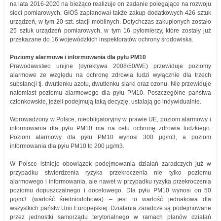
na lata 2016-2020 na bieżąco realizuje on zadanie polegające na rozwoju
sieci pomiarowych. GIOŚ zaplanował także zakup dodatkowych 426 sztuk
urządzeń, w tym 20 szt. stacji mobilnych. Dotychczas zakupionych zostało
25 sztuk urządzeń pomiarowych, w tym 16 pyłomierzy, które zostały już
przekazane do 16 wojewódzkich inspektoratów ochrony środowiska.
Poziomy alarmowe i informowania dla pyłu PM10
Prawodawstwo unijne (dyrektywa 2008/50/WE) przewiduje poziomy
alarmowe ze względu na ochronę zdrowia ludzi wyłącznie dla trzech
substancji tj. dwutlenku azotu, dwutlenku siarki oraz ozonu. Nie przewiduje
natomiast poziomu alarmowego dla pyłu PM10. Poszczególne państwa
członkowskie, jeżeli podejmują taką decyzję, ustalają go indywidualnie.
Wprowadzony w Polsce, nieobligatoryjny w prawie UE, poziom alarmowy i
informowania dla pyłu PM10 ma na celu ochronę zdrowia ludzkiego.
Poziom alarmowy dla pyłu PM10 wynosi 300 µg/m3, a poziom
informowania dla pyłu PM10 to 200 µg/m3.
W Polsce istnieje obowiązek podejmowania działań zaradczych już w
przypadku stwierdzenia ryzyka przekroczenia nie tylko poziomu
alarmowego i informowania, ale nawet w przypadku ryzyka przekroczenia
poziomu dopuszczalnego i docelowego. Dla pyłu PM10 wynosi on 50
µg/m3 (wartość średniodobowa) – jest to wartość jednakowa dla
wszystkich państw Unii Europejskiej. Działania zaradcze są podejmowane
przez jednostki samorządu terytorialnego w ramach planów działań