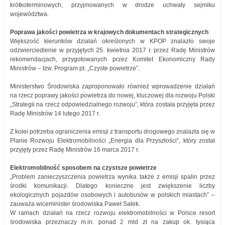
krótkoterminowych, przyjmowanych w drodze uchwały sejmiku
województwa.
Poprawa jakości powietrza w krajowych dokumentach strategicznych
Większość kierunków działań określonych w KPOP znalazło swoje
odzwierciedlenie w przyjętych 25. kwietnia 2017 r. przez Radę Ministrów
rekomendacjach, przygotowanych przez Komitet Ekonomiczny Rady
Ministrów – tzw. Program pt. „Czyste powietrze”.
Ministerstwo Środowiska zaproponowało również wprowadzenie działań
na rzecz poprawy jakości powietrza do nowej, kluczowej dla rozwoju Polski
„Strategii na rzecz odpowiedzialnego rozwoju”, która została przyjęta przez
Radę Ministrów 14 lutego 2017 r.
Z kolei potrzeba ograniczenia emisji z transportu drogowego znalazła się w
Planie Rozwoju Elektromobilności „Energia dla Przyszłości”, który został
przyjęty przez Radę Ministrów 16 marca 2017 r.
Elektromobilność sposobem na czystsze powietrze
„Problem zanieczyszczenia powietrza wynika także z emisji spalin przez
środki komunikacji. Dlatego konieczne jest zwiększenie liczby
ekologicznych pojazdów osobowych i autobusów w polskich miastach” –
zauważa wiceminister środowiska Paweł Sałek.
W ramach działań na rzecz rozwoju elektromobilności w Polsce resort
środowiska przeznaczy m.in. ponad 2 mld zł na zakup ok. tysiąca