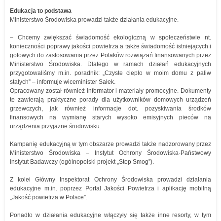
Edukacja to podstawa
Ministerstwo Środowiska prowadzi także działania edukacyjne.
– Chcemy zwiększać świadomość ekologiczną w społeczeństwie nt.
konieczności poprawy jakości powietrza a także świadomość istniejących i
gotowych do zastosowania przez Polaków rozwiązań finansowanych przez
Ministerstwo Środowiska. Dlatego w ramach działań edukacyjnych
przygotowaliśmy m.in. poradnik: „Czyste ciepło w moim domu z paliw
stałych” – informuje wiceminister Sałek.
Opracowany został również informator i materiały promocyjne. Dokumenty
te zawierają praktyczne porady dla użytkowników domowych urządzeń
grzewczych, jak również informacje dot. pozyskiwania środków
finansowych na wymianę starych wysoko emisyjnych pieców na
urządzenia przyjazne środowisku.
Kampanię edukacyjną w tym obszarze prowadzi także nadzorowany przez
Ministerstwo Środowiska – Instytut Ochrony Środowiska-Państwowy
Instytut Badawczy (ogólnopolski projekt „Stop Smog”).
Z kolei Główny Inspektorat Ochrony Środowiska prowadzi działania
edukacyjne m.in. poprzez Portal Jakości Powietrza i aplikację mobilną
„Jakość powietrza w Polsce”.
Ponadto w działania edukacyjne włączyły się także inne resorty, w tym