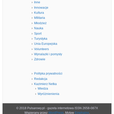
Inne
Innowacje
Kultura
MIlitaria
Młodzież
Nauka
Sport
Turystyka
Unia Europejska
Volunteers
Wynalazki i pomysły
Zdrowie
Polityka prywatności
Redakcja
Kazimierz Netka
Wiedza
Wyróżnienienia
© 2018 Pulsarowy.pl - gazeta internetowa ISSN 2658-087X
Wspierany przez
WordPress
. Motyw
Emphaino
.