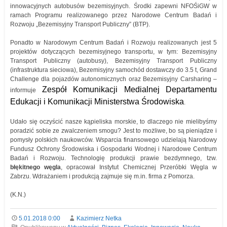
innowacyjnych autobusów bezemisyjnych. Środki zapewni NFOŚiGW w
ramach Programu realizowanego przez Narodowe Centrum Badań i
Rozwoju „Bezemisyjny Transport Publiczny” (BTP).
Ponadto w Narodowym Centrum Badań i Rozwoju realizowanych jest 5
projektów dotyczących bezemisyjnego transportu, w tym: Bezemisyjny
Transport Publiczny (autobusy), Bezemisyjny Transport Publiczny
(infrastruktura sieciowa), Bezemisyjny samochód dostawczy do 3.5 t, Grand
Challenge dla pojazdów autonomicznych oraz Bezemisyjny Carsharing –
Zespół Komunikacji Medialnej Departamentu
informuje
Edukacji i Komunikacji Ministerstwa Środowiska
.
Udało się oczyścić nasze kąpieliska morskie, to dlaczego nie mielibyśmy
poradzić sobie ze zwalczeniem smogu? Jest to możliwe, bo są pieniądze i
pomysły polskich naukowców. Wsparcia finansowego udzielają Narodowy
Fundusz Ochrony Środowiska i Gospodarki Wodnej i Narodowe Centrum
Badań i Rozwoju. Technologię produkcji prawie bezdymnego, tzw.
błękitnego węgla
, opracował Instytut Chemicznej Przeróbki Węgla w
Zabrzu. Wdrażaniem i produkcją zajmuje się m.in. firma z Pomorza.
(K.N.)
5.01.2018 0:00
Kazimierz Netka