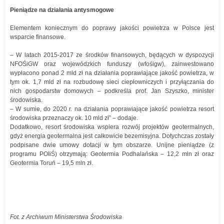
Pieniądze na działania antysmogowe
Elementem koniecznym do poprawy jakości powietrza w Polsce jest
wsparcie finansowe.
– W latach 2015-2017 ze środków finansowych, będących w dyspozycji
NFOŚiGW oraz wojewódzkich funduszy (wfośigw), zainwestowano
wypłacono ponad 2 mld zł na działania poprawiające jakość powietrza, w
tym ok. 1,7 mld zł na rozbudowę sieci ciepłowniczych i przyłączania do
nich gospodarstw domowych – podkreśla prof. Jan Szyszko, minister
środowiska.
– W sumie, do 2020 r. na działania poprawiające jakość powietrza resort
środowiska przeznaczy ok. 10 mld zł” – dodaje.
Dodatkowo, resort środowiska wspiera rozwój projektów geotermalnych,
gdyż energia geotermalna jest całkowicie bezemisyjna. Dotychczas zostały
podpisane dwie umowy dotacji w tym obszarze. Unijne pieniądze (z
programu POIiŚ) otrzymają: Geotermia Podhalańska – 12,2 mln zł oraz
Geotermia Toruń – 19,5 mln zł.
Fot. z Archiwum Ministerstwa Środowiska