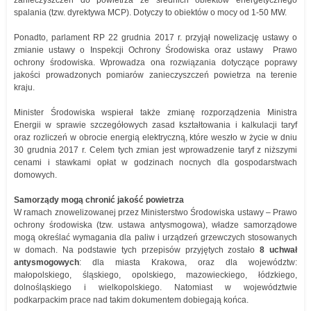
zanieczyszczeń do powietrza ze średnich obiektów energetycznego
spalania (tzw. dyrektywa MCP). Dotyczy to obiektów o mocy od 1-50 MW.
Ponadto, parlament RP 22 grudnia 2017 r. przyjął nowelizację ustawy o
zmianie ustawy o Inspekcji Ochrony Środowiska oraz ustawy Prawo
ochrony środowiska. Wprowadza ona rozwiązania dotyczące poprawy
jakości prowadzonych pomiarów zanieczyszczeń powietrza na terenie
kraju.
Minister Środowiska wspierał także zmianę rozporządzenia Ministra
Energii w sprawie szczegółowych zasad kształtowania i kalkulacji taryf
oraz rozliczeń w obrocie energią elektryczną, które weszło w życie w dniu
30 grudnia 2017 r. Celem tych zmian jest wprowadzenie taryf z niższymi
cenami i stawkami opłat w godzinach nocnych dla gospodarstwach
domowych.
Samorządy mogą chronić jakość powietrza
W ramach znowelizowanej przez Ministerstwo Środowiska ustawy – Prawo
ochrony środowiska (tzw. ustawa antysmogowa), władze samorządowe
mogą określać wymagania dla paliw i urządzeń grzewczych stosowanych
w domach. Na podstawie tych przepisów przyjętych zostało
8 uchwał
antysmogowych
: dla miasta Krakowa, oraz dla województw:
małopolskiego, śląskiego, opolskiego, mazowieckiego, łódzkiego,
dolnośląskiego i wielkopolskiego. Natomiast w województwie
podkarpackim prace nad takim dokumentem dobiegają końca.