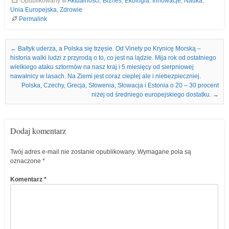
Opublikowany w
Aktualności
,
Biznes
,
Ekologia
,
Innowacje
,
Nauka
,
Unia Europejska
,
Zdrowie
Permalink
Nawigacja we wpisach
←
Bałtyk uderza, a Polska się trzęsie. Od Vinety po Krynicę Morską –
historia walki ludzi z przyrodą o to, co jest na lądzie. Mija rok od ostatniego
wielkiego ataku sztormów na nasz kraj i 5 miesięcy od sierpniowej
nawałnicy w lasach. Na Ziemi jest coraz cieplej ale i niebezpieczniej.
Polska, Czechy, Grecja, Słowenia, Słowacja i Estonia o 20 – 30 procent
niżej od średniego europejskiego dostatku.
→
Dodaj komentarz
Twój adres e-mail nie zostanie opublikowany.
Wymagane pola są
oznaczone
*
Komentarz
*