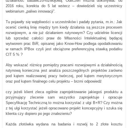
działalność badawczo-rozwojową. Odliczeń można dokonywać od
2016 roku, korekta do 5 lat wstecz – dowiedzieli się uczestnicy
webinarium „paliwo innowacji”.
Tu pojawiły się wątpliwości u uczestników i padały pytania, m.in.: Jak
ocenić cienką linię między tym kiedy działania są jeszcze procesem
rozwojowym, a nie już działaniem rutynowym? Czy udzielnie licencji
lub sprzedaż całości praw do Własności Intelektualnej będącej
wytworem prac BiR, opisanej jako Know-How podlega opodatkowaniu
w ramach IPBox czyli jest obciążone preferencyjną stawką podatku
CIT 5 % ?
Aby wskazać różnicę pomiędzy pracami rozwojowymi a działalnością
rutynową konieczna jest analiza poszczególnych projektów zarówno
pod kątem realizowanej pracy twórczej, pod kątem merytorycznym
oraz pod kątem finalnego celu projektu – brzmi odpowiedź
czy jeżeli klient zleca ogólnie zaprojektowanie jakiegoś produktu a
przyjmujący zlecenie sam wszystko zaprojektuje i opracuje
Specyfikację Techniczną to można korzystać z ulgi B+R? Czy można
z tej ulgi korzystać jeżeli opracowano projekt koncepcyjny i szuka się
klienta czy dopiero po jego znalezieniu?
Każda złotówka wydana na badania i rozwój to 2 złote kosztu