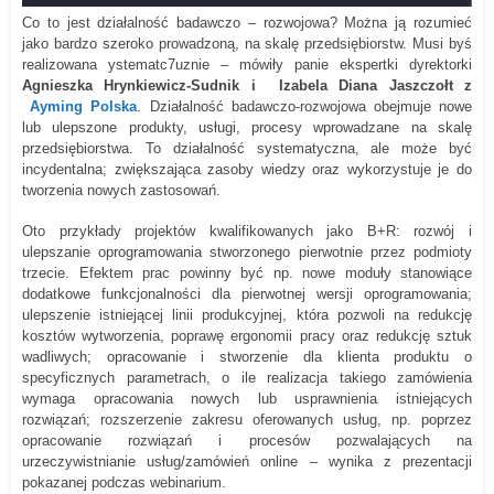
Co to jest działa
l
noś
ć
bada
wc
zo – roz
wo
jowa? Można ją rozumieć
jako bardzo szerok
o
prowadzoną, na skalę przedsiębiorstw. Musi byś
realizowana ystematc7uznie – mówiły panie ekspertki dyrektorki
Agnieszka Hrynkiewicz-Sudnik i
Izabela Diana Jaszczołt z
Ayming Polska
. Działalność badawczo-rozwojowa obejmuje nowe
lub ulepszone produkty, usługi, procesy wprowadzane na skalę
przedsiębiorstwa. To działalność systematyczna, ale może być
incydentalna; zwiększająca zasoby wiedzy oraz wykorzystuje je do
tworzenia nowych zastosowań.
Oto przykłady projektów kwalifikowanych jako B+R: rozwój i
ulepszanie oprogramowania stworzonego pierwotnie przez podmioty
trzecie. Efektem prac powinny być np. nowe moduły stanowiące
dodatkowe funkcjonalności dla pierwotnej wersji oprogramowania;
ulepszenie istniejącej linii produkcyjnej, która pozwoli na redukcję
kosztów wytworzenia, poprawę ergonomii pracy oraz redukcję sztuk
wadliwych; opracowanie i stworzenie dla klienta produktu o
specyficznych parametrach, o ile realizacja takiego zamówienia
wymaga opracowania nowych lub usprawnienia istniejących
rozwiązań; rozszerzenie zakresu oferowanych usług, np. poprzez
opracowanie rozwiązań i procesów pozwalających na
urzeczywistnianie usług/zamówień online – wynika z prezentacji
pokazanej podczas webinarium.