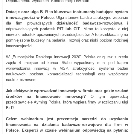
Departamentu Wydarzeń Konfederacji Lewiatan:
Dotacje oraz ulga B+R to kluczowe instrumenty budujące system
innowacyjności w Polsce.
Ulga stanowi bardzo atrakcyjne wsparcie
dla firm prowadzących
działalność badawczo-rozwojową
i
odprowadzających
podatek PIT lub CIT
. Mimo to korzysta z niej
niewielki odsetek uprawnionych przedsiębiorców. A to przekłada się na
pomniejszone budżety na badania i rozwój oraz niski poziom rodzimej
innowacyjności.
W „Europejskim Rankingu Innowacji 2020” Polska drugi raz z rzędu
zajęła 4. miejsce od końca. Słabo wypadliśmy m.in. pod kątem
wprowadzania innowacji w MŚP, atrakcyjności systemu badań
naukowych, poziomu komercjalizacji technologii oraz współpracy
nauki z biznesem.
Jak efektywnie wprowadzać innowacje w firmie oraz gdzie szukać
środków na finansowanie innowacji?
O tym opowiedzą
przedstawiciele Ayming Polska, która wspiera firmy w rozliczaniu ulgi
B+R.
Celem webinarium jest prezentacja narzędzi do uzyskania
finansowania na działania badawczo-rozwojowe dla firm w
Polsce. Eksperci w czasie webinarium odpowiedzą na pytania: