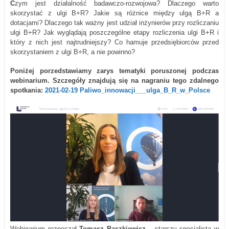
C
zym jest działalność badawczo-rozwojowa? Dlaczego warto
skorzystać z ulgi B+R? Jakie są różnice między ulgą B+R a
dotacjami? Dlaczego tak ważny jest udział inżynierów przy rozliczaniu
ulgi B+R? Jak wyglądają poszczególne etapy rozliczenia ulgi B+R i
który z nich jest najtrudniejszy? Co hamuje przedsiębiorców przed
skorzystaniem z ulgi B+R, a nie powinno?
Poniżej porzedstawiamy zarys tematyki poruszonej podczas
webinarium. Szczegóły znajdują się na nagraniu tego zdalnego
spotkania:
2021-02-19 Paliwo_innowacji___ulga_B_R_w_Polsce
Webinarium rozpoczął
Tomasz Paszkiewicz
– starszy specjalista
w