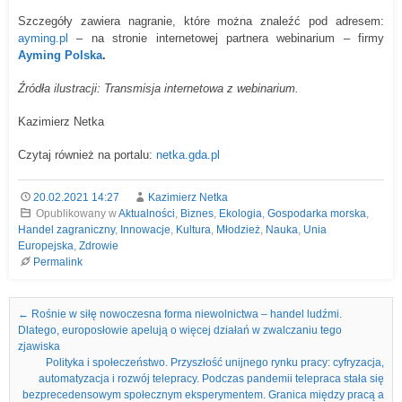
Szczegóły zawiera nagranie, które można znaleźć pod adresem:
ayming.pl
–
na stronie internetowej
p
artnera webinarium – firmy
Ayming Polska
.
Źródła ilustracji: Transmisja internetowa z webinarium.
Kazimierz Netka
Czytaj również na portalu:
netka.gda.pl
20.02.2021 14:27
Kazimierz Netka
Opublikowany w
Aktualności
,
Biznes
,
Ekologia
,
Gospodarka morska
,
Handel zagraniczny
,
Innowacje
,
Kultura
,
Młodzież
,
Nauka
,
Unia
Europejska
,
Zdrowie
Permalink
Nawigacja we wpisach
←
Rośnie w siłę nowoczesna forma niewolnictwa – handel ludźmi.
Dlatego, europosłowie apelują o więcej działań w zwalczaniu tego
zjawiska
Polityka i społeczeństwo. Przyszłość unijnego rynku pracy: cyfryzacja,
automatyzacja i rozwój telepracy. Podczas pandemii telepraca stała się
bezprecedensowym społecznym eksperymentem. Granica między pracą a