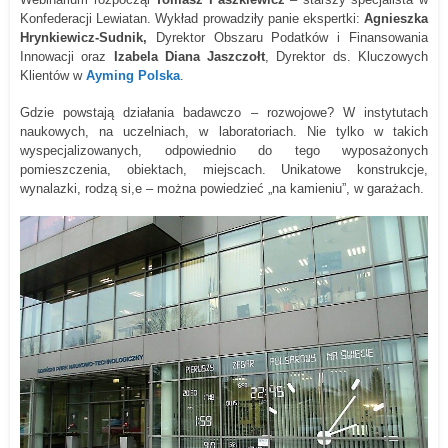
Konfederacj
i
Lewiatan. Wykład prowadziły
p
anie ekspertki:
Agnieszka
Hrynkiewicz-Sudnik,
Dyrektor Obszaru Podatków i Finansowania
Innowacji oraz
Izabela Diana Jaszczołt
, Dyrektor ds. Kluczowych
Klientów w
Ayming Polska
.
Gdzie powstają działania badawczo – rozwojowe? W instytutach
naukowych, na uczelniach, w laboratoriach. Nie tylko w takich
wyspecjalizowanych, odpowiednio do tego wyposażonych
pomieszczenia, obiektach, miejscach. Unikatowe konstrukcje,
wynalazki, rodzą si,e – można powiedzieć „na kamieniu”, w garażach.