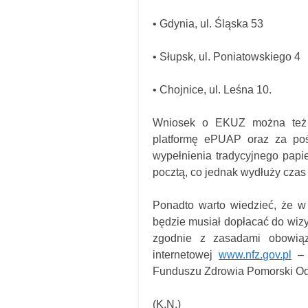
•
Gdynia, ul. Śląska 53
•
Słupsk, ul. Poniatowskiego 4
•
Chojnice, ul. Leśna 10.
Wniosek o EKUZ można też zł
platformę ePUAP oraz za pośr
wypełnienia tradycyjnego papi
pocztą, co jednak wydłuży czas 
Ponadto warto wiedzieć, że w
będzie musiał dopłacać do wizyt
zgodnie z zasadami obowiąz
internetowej
www.nfz.gov.pl
– 
Funduszu Zdrowia Pomorski Od
(K.N.)