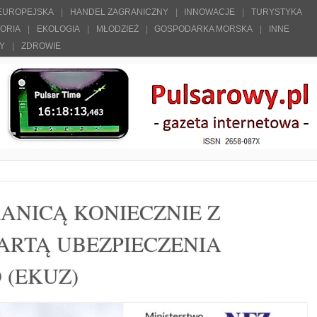
 EUROPEJSKA
HANDEL ZAGRANICZNY
INNOWACJE
TURYSTYKA
TORIA
EKOLOGIA
MŁODZIEŻ
GOSPODARKA MORSKA
INNE
ŁY
ZDROWIE
ANICĄ KONIECZNIE Z
ARTĄ UBEZPIECZENIA
(EKUZ)