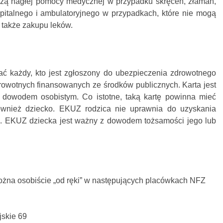
czą nagłej pomocy medycznej w przypadku skręceń, złamań,
zpitalnego i ambulatoryjnego w przypadkach, które nie mogą
 także zakupu leków.
ć każdy, kto jest zgłoszony do ubezpieczenia zdrowotnego
owotnych finansowanych ze środków publicznych. Karta jest
dowodem osobistym. Co istotne, taką kartę powinna mieć
ównież dziecko. EKUZ rodzica nie uprawnia do uzyskania
. EKUZ dziecka jest ważny z dowodem tożsamości jego lub
na osobiście „od ręki” w następujących placówkach NFZ
jskie 69