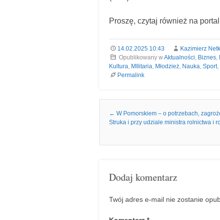
Proszę, czytaj również na porta
14.02.2025 10:43
Kazimierz Net
Opublikowany w
Aktualności
,
Biznes
,
Kultura
,
MIlitaria
,
Młodzież
,
Nauka
,
Sport
,
Permalink
Nawigacja we wpisach
←
W Pomorskiem – o potrzebach, zagroże
Struka i przy udziale ministra rolnictwa
Dodaj komentarz
Twój adres e-mail nie zostanie opu