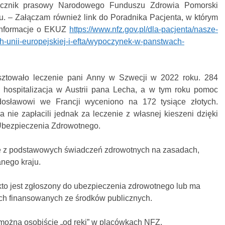
zecznik prasowy Narodowego Funduszu Zdrowia Pomorski
 – Załączam również link do Poradnika Pacjenta, w którym
informacje o EKUZ
https://www.nfz.gov.pl/dla-pacjenta/nasze-
h-unii-europejskiej-i-efta/wypoczynek-w-panstwach-
sztowało leczenie pani Anny w Szwecji w 2022 roku. 284
j hospitalizacja w Austrii pana Lecha, a w tym roku pomoc
sławowi we Francji wyceniono na 172 tysiące złotych.
nie zapłacili jednak za leczenie z własnej kieszeni dzięki
 Ubezpieczenia Zdrowotnego.
e z podstawowych świadczeń zdrowotnych na zasadach,
nego kraju.
to jest zgłoszony do ubezpieczenia zdrowotnego lub ma
h finansowanych ze środków publicznych.
ożna osobiście „od ręki” w placówkach NFZ.