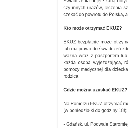
Świadczenia objęte kartą doty
czy innych urazów, leczenia s
czekać do powrotu do Polska, a
Kto może otrzymać EKUZ?
EKUZ bezpłatnie może otrzyma
lub ma prawo do świadczeń zdr
ważna wraz z paszportem lub 
każda osoba wyjeżdżająca, r
pomocy medycznej dla dziecka
rodzica.
Gdzie można uzyskać EKUZ?
Na Pomorzu EKUZ otrzymać moż
(w poniedziałki do godziny 18!):
•
Gdańsk, ul. Podwale Staromie