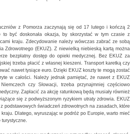
uczniów z Pomorza zaczynają się od 17 lutego i kończą 2
 to być doskonała okazja, by skorzystać w tym czasie z
anicami kraju. Zdecydowanie należy wówczas zabrać ze sobą
ia Zdrowotnego (EKUZ). Z niewielką niebieską kartą można
ierze bezpłatny dostęp do opieki medycznej. Bez EKUZ za
skiej trzeba płacić z własnej kieszeni. Transport karetką czy
ować nawet tysiące euro. Dzięki EKUZ koszty te mogą zostać
ryte w całości. Należy jednak pamiętać, że nawet z EKUZ
, Niemczech czy Słowacji, trzeba przynajmniej częściowo
medyczny. Zapłacić za akcję ratunkową będą musiały również
 wiążące się z podwyższonym ryzykiem utraty zdrowia. EKUZ
e z podstawowych świadczeń zdrowotnych na zasadach, które
raju. Dlatego, wyruszając w podróż po Europie, warto mieć
turystyczne.