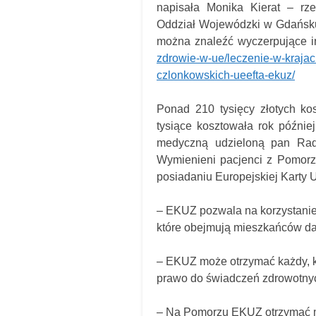
napisała Monika Kierat – r
Oddział Wojewódzki w Gdańsku.
można znaleźć wyczerpujące 
zdrowie-w-ue/leczenie-w-krajac
czlonkowskich-ueefta-ekuz/
Ponad 210 tysięcy złotych ko
tysiące kosztowała rok późnie
medyczną udzieloną pan Rado
Wymienieni pacjenci z Pomorza 
posiadaniu Europejskiej Karty
– EKUZ pozwala na korzystani
które obejmują mieszkańców da
–
EKUZ może otrzymać każdy, k
prawo do świadczeń zdrowotnyc
– Na Pomorzu EKUZ otrzymać m