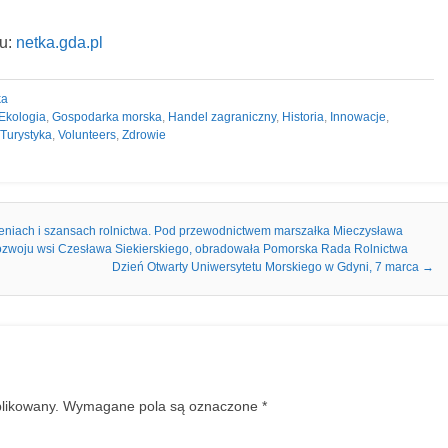
lu:
netka.gda.pl
ka
Ekologia
,
Gospodarka morska
,
Handel zagraniczny
,
Historia
,
Innowacje
,
Turystyka
,
Volunteers
,
Zdrowie
niach i szansach rolnictwa. Pod przewodnictwem marszałka Mieczysława
 i rozwoju wsi Czesława Siekierskiego, obradowała Pomorska Rada Rolnictwa
Dzień Otwarty Uniwersytetu Morskiego w Gdyni, 7 marca
→
blikowany.
Wymagane pola są oznaczone
*