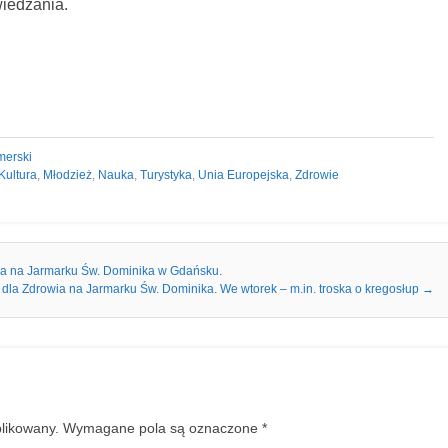
iedzania.
merski
Kultura
,
Młodzież
,
Nauka
,
Turystyka
,
Unia Europejska
,
Zdrowie
ia na Jarmarku Św. Dominika w Gdańsku.
dla Zdrowia na Jarmarku Św. Dominika. We wtorek – m.in. troska o kregosłup
→
blikowany.
Wymagane pola są oznaczone
*