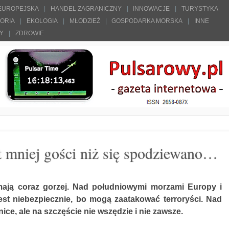
 EUROPEJSKA
HANDEL ZAGRANICZNY
INNOWACJE
TURYSTYKA
TORIA
EKOLOGIA
MŁODZIEŻ
GOSPODARKA MORSKA
INNE
ŁY
ZDROWIE
t mniej gości niż się spodziewano…
mają coraz gorzej. Nad południowymi morzami Europy i
est niebezpiecznie, bo mogą zaatakować terroryści. Nad
nice, ale na szczęście nie wszędzie i nie zawsze.