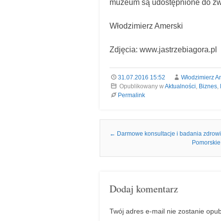
muzeum są udostępnione do zw
Włodzimierz Amerski
Zdjęcia: www.jastrzebiagora.pl
31.07.2016 15:52
Włodzimierz A
Opublikowany w
Aktualności
,
Biznes
,
Permalink
Nawigacja we wpisach
←
Darmowe konsultacje i badania zdrow
Pomorskie 
Dodaj komentarz
Twój adres e-mail nie zostanie opu