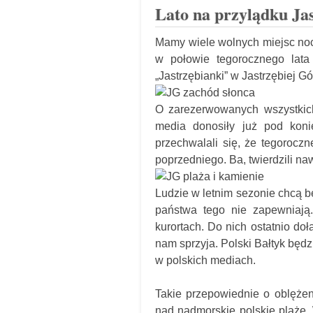
Lato na przylądku Ja
Mamy wiele wolnych miejsc no
w połowie tegorocznego lata
„Jastrzębianki” w Jastrzębiej Gó
O zarezerwowanych wszystkic
media donosiły już pod koni
przechwalali się, że tegoroczn
poprzedniego. Ba, twierdzili na
Ludzie w letnim sezonie chcą 
państwa tego nie zapewniają
kurortach. Do nich ostatnio do
nam sprzyja. Polski Bałtyk będ
w polskich mediach.
Takie przepowiednie o oblężen
nad nadmorskie polskie plaże.