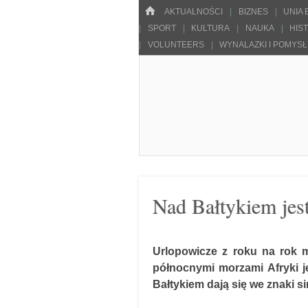
Menu
HOME
SKOCZ DO TREŚCI
AKTUALNOŚCI
BIZNES
UNIA
SPORT
KULTURA
NAUKA
HIS
VOLUNTEERS
WYNALAZKI I POMYS
Pulsarowy.pl
Nad Bałtykiem jes
Urlopowicze z roku na rok 
północnymi morzami Afryki j
Bałtykiem dają się we znaki si