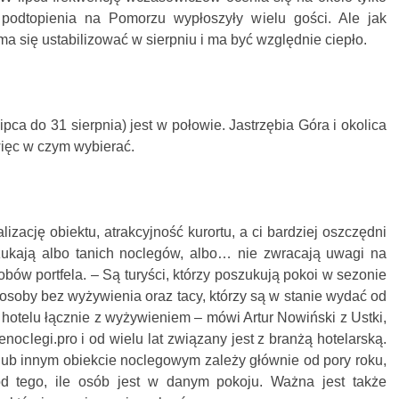
podtopienia na Pomorzu wypłoszyły wielu gości. Ale jak
a się ustabilizować w sierpniu i ma być względnie ciepło.
pca do 31 sierpnia) jest w połowie. Jastrzębia Góra i okolica
więc w czym wybierać.
izację obiektu, atrakcyjność kurortu, a ci bardziej oszczędni
zukają albo tanich noclegów, albo… nie zwracają uwagi na
bów portfela. – Są turyści, którzy poszukują pokoi w sezonie
 osoby bez wyżywienia oraz tacy, którzy są w stanie wydać od
hotelu łącznie z wyżywieniem – mówi Artur Nowiński z Ustki,
noclegi.pro i od wielu lat związany jest z branżą hotelarską.
ub innym obiekcie noclegowym zależy głównie od pory roku,
d tego, ile osób jest w danym pokoju. Ważna jest także