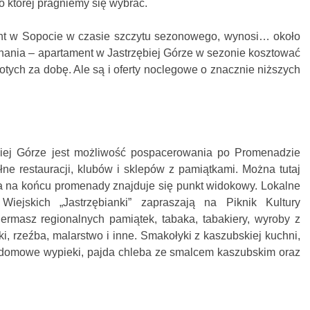
o której pragniemy się wybrać.
nt w Sopocie w czasie szczytu sezonowego, wynosi… około
nania – apartament w Jastrzębiej Górze w sezonie kosztować
tych za dobę. Ale są i oferty noclegowe o znacznie niższych
iej Górze jest możliwość pospacerowania po Promenadzie
łne restauracji, klubów i sklepów z pamiątkami. Można tutaj
 a na końcu promenady znajduje się punkt widokowy. Lokalne
ejskich „Jastrzębianki” zapraszają na Piknik Kultury
ermasz regionalnych pamiątek, tabaka, tabakiery, wyroby z
nki, rzeźba, malarstwo i inne. Smakołyki z kaszubskiej kuchni,
, domowe wypieki, pajda chleba ze smalcem kaszubskim oraz