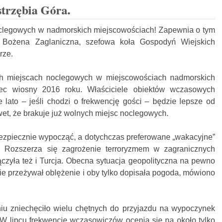
strzębia Góra.
clegowych w nadmorskich miejscowościach! Zapewnia o tym
 Bożena Zaglaniczna, szefowa koła Gospodyń Wiejskich
rze.
h miejscach noclegowych w miejscowościach nadmorskich
ec wiosny 2016 roku. Właściciele obiektów wczasowych
e lato – jeśli chodzi o frekwencję gości – będzie lepsze od
wet, że brakuje już wolnych miejsc noclegowych.
bezpiecznie wypocząć, a dotychczas preferowane „wakacyjne”
. Rozszerza się zagrożenie terroryzmem w zagranicznych
łączyła też i Turcja. Obecna sytuacja geopolityczna na pewno
zie przeżywał oblężenie i oby tylko dopisała pogoda, mówiono
iu zniechęciło wielu chętnych do przyjazdu na wypoczynek
 W lipcu frekwencję wczasowiczów ocenia się na około tylko