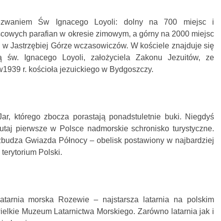
zwaniem Św Ignacego Loyoli: dolny na 700 miejsc i
scowych parafian w okresie zimowym, a górny na 2000 miejsc
 w Jastrzębiej Górze wczasowiczów. W kościele znajduje się
 św. Ignacego Loyoli, założyciela Zakonu Jezuitów, ze
1939 r. kościoła jezuickiego w Bydgoszczy.
Jar, którego zbocza porastają ponadstuletnie buki. Niegdyś
taj pierwsze w Polsce nadmorskie schronisko turystyczne.
budza Gwiazda Północy – obelisk postawiony w najbardziej
erytorium Polski.
latarnia morska Rozewie – najstarsza latarnia na polskim
wielkie Muzeum Latarnictwa Morskiego. Zarówno latarnia jak i