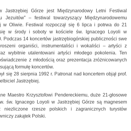
w Jastrzębiej Górze jest Międzynarodowy Letni Festiwal
 Jezuitów” – festiwal towarzyszący Międzynarodowemu
 w Oliwie. Festiwal rozpoczął się 6 lipca i potrwa do 21
 się w środy i soboty w kościele św. Ignacego Loyoli w
0. Podczas 14 koncertów jastrzębiogórskiej publiczności swe
oszeni organiści, instrumentaliści i wokaliści – artyści z
raz wybitnie utalentowani artyści młodego pokolenia. Ten
 doświadczenie z młodością oraz prezentacja zróżnicowanych
sującą formułę koncertów.
ł się 28 sierpnia 1992 r. Patronat nad koncertem objął prof.
lbiciel Jastrzębiej.
ne Maestro Krzysztofowi Pendereckiemu, duże 21-głosowe
.w. św. Ignacego Loyoli w Jastrzębiej Górze są magnesem
z niezliczone rzesze polskich i zagranicznych turystów
niczy zakątek Polski.