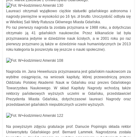
prof. Marek Żukowski z Uniwersytetu Gdańskiego.
Laureaci otrzymali wyjątkowo ciężkie statuetki gdańskiego astronoma i
nagrody pieniężne w wysokości po 16 tys. zł brutto. Uroczystość odbyła się
w Wielkiej Sali Wety Ratusza Głównego Miasta Gdańska.
Po raz pierwszy nagroda ta została przyznana w 1988 roku, a dotychczas
otrzymało ją 41 gdańskich naukowców. Przez kilkanaście lat była
przyznawana jedynie w dziedzinie nauk ścisłych, a w 2001 roku po raz
pierwszy przyznano ją także w dziedzinie nauk humanistycznych (w 2013
roku kategoria ta poszerzyła się jeszcze o nauki społeczne).
Nagroda im. Jana Heweliusza przyznawana jest gdańskim naukowcom za
wybitne osiągnięcia, na wniosek kapituły, której przewodniczą prezes
Oddziału Polskiej Akademii Nauk w Gdańsku oraz prezes Gdańskiego
Towarzystwa Naukowego. W skład Kapituły Nagrody wchodzą także
rektorzy państwowych wyższych uczelni w Gdańsku, przedstawiciel
Prezydenta Miasta Gdańska, dotychczasowi laureaci Nagrody oraz
przedstawiciel gdańskich niepublicznych uczelni wyższych.
Na powyższym zdjęciu gratulacje prof. Danucie Popinigis składa rektor
Uniwersytetu Gdańskiego prof. Bernard Lammek. Nagrodzona została