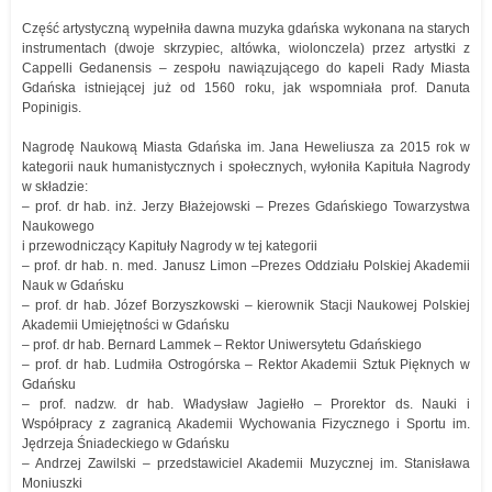
Część artystyczną wypełniła dawna muzyka gdańska wykonana na starych
instrumentach (dwoje skrzypiec, altówka, wiolonczela) przez artystki z
Cappelli Gedanensis – zespołu nawiązującego do kapeli Rady Miasta
Gdańska istniejącej już od 1560 roku, jak wspomniała prof. Danuta
Popinigis.
Nagrodę Naukową Miasta Gdańska im. Jana Heweliusza za 2015 rok w
kategorii nauk humanistycznych i społecznych, wyłoniła Kapituła Nagrody
w składzie:
– prof. dr hab. inż. Jerzy Błażejowski – Prezes Gdańskiego Towarzystwa
Naukowego
i przewodniczący Kapituły Nagrody w tej kategorii
– prof. dr hab. n. med. Janusz Limon –Prezes Oddziału Polskiej Akademii
Nauk w Gdańsku
– prof. dr hab. Józef Borzyszkowski – kierownik Stacji Naukowej Polskiej
Akademii Umiejętności w Gdańsku
– prof. dr hab. Bernard Lammek – Rektor Uniwersytetu Gdańskiego
– prof. dr hab. Ludmiła Ostrogórska – Rektor Akademii Sztuk Pięknych w
Gdańsku
– prof. nadzw. dr hab. Władysław Jagiełło – Prorektor ds. Nauki i
Współpracy z zagranicą Akademii Wychowania Fizycznego i Sportu im.
Jędrzeja Śniadeckiego w Gdańsku
– Andrzej Zawilski – przedstawiciel Akademii Muzycznej im. Stanisława
Moniuszki