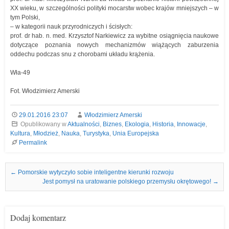
XX wieku, w szczególności polityki mocarstw wobec krajów mniejszych – w
tym Polski,
– w kategorii nauk przyrodniczych i ścisłych:
prof. dr hab. n. med. Krzysztof Narkiewicz za wybitne osiągnięcia naukowe
dotyczące poznania nowych mechanizmów wiążących zaburzenia
oddechu podczas snu z chorobami układu krążenia.
Wła-49
Fot. Włodzimierz Amerski
29.01.2016 23:07
Włodzimierz Amerski
Opublikowany w
Aktualności
,
Biznes
,
Ekologia
,
Historia
,
Innowacje
,
Kultura
,
Młodzież
,
Nauka
,
Turystyka
,
Unia Europejska
Permalink
Nawigacja we wpisach
←
Pomorskie wytyczyło sobie inteligentne kierunki rozwoju
Jest pomysł na uratowanie polskiego przemysłu okrętowego!
→
Dodaj komentarz