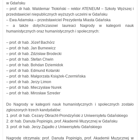
w Gdańsku
– prof. dr hab. Waldemar Tłokiński – rektor ATENEUM – Szkoły Wyższej i
przedstawiciel niepublicznych wyższych uczelni w Gdańsku
– Ewa Adamska – przedstawiciel Prezydenta Miasta Gdańska
– a także dotychczasowi laureaci Nagrody w kategorii nauk
humanistycznych oraz humanistycznych i społecznych:
– prof. dr hab. Józef Bachórz
– prof. dr hab. Jan Burnewicz
– prof. dr hab. Zdzisław Brodecki
– prof. dr hab. Stefan Chwin
– prof. dr hab. Bohdan Dziemidok
– prof. dr hab. Edmund Kotarski
– prof. dr hab. Małgorzata Książek-Czermińska
– prof. dr hab. Jerzy Limon
– prof. dr hab. Mieczysław Nurek
– prof. dr hab. Mirosław Szreder
Do Nagrody w kategorii nauk humanistycznych i społecznych zostało
zgłoszonych trzech kandydatów:
1. prof. dr hab. Cezary Obracht-Prondzyński z Uniwersytetu Gdańskiego
2. dr hab. Danuta Popinigis, prof. Akademii Muzycznej w Gdańsku
3. prof. dr hab. Jerzy Zajadło z Uniwersytetu Gdańskiego
Nagrodę otrzymała: prof. Danuta Popinigis, prof. Akademii Muzycznej w