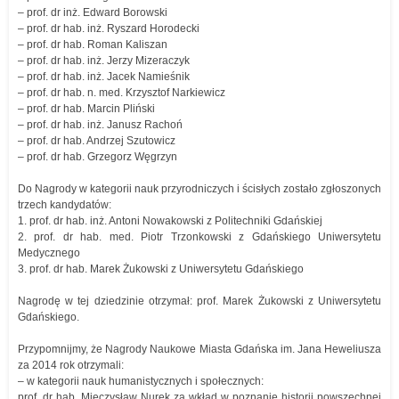
– prof. dr inż. Edward Borowski
– prof. dr hab. inż. Ryszard Horodecki
– prof. dr hab. Roman Kaliszan
– prof. dr hab. inż. Jerzy Mizeraczyk
– prof. dr hab. inż. Jacek Namieśnik
– prof. dr hab. n. med. Krzysztof Narkiewicz
– prof. dr hab. Marcin Pliński
– prof. dr hab. inż. Janusz Rachoń
– prof. dr hab. Andrzej Szutowicz
– prof. dr hab. Grzegorz Węgrzyn
Do Nagrody w kategorii nauk przyrodniczych i ścisłych zostało zgłoszonych
trzech kandydatów:
1. prof. dr hab. inż. Antoni Nowakowski z Politechniki Gdańskiej
2. prof. dr hab. med. Piotr Trzonkowski z Gdańskiego Uniwersytetu
Medycznego
3. prof. dr hab. Marek Żukowski z Uniwersytetu Gdańskiego
Nagrodę w tej dziedzinie otrzymał: prof. Marek Żukowski z Uniwersytetu
Gdańskiego.
Przypomnijmy, że Nagrody Naukowe Miasta Gdańska im. Jana Heweliusza
za 2014 rok otrzymali:
– w kategorii nauk humanistycznych i społecznych:
prof. dr hab. Mieczysław Nurek za wkład w poznanie historii powszechnej