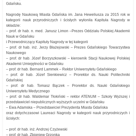
Gdańsku.
Nagrodę Naukową Miasta Gdańska im. Jana Heweliusza za 2015 rok w
kategorii nauk przyrodniczych i ścisłych wyłoniła Kapituła Nagrody w
składzie:
– prof. dr hab. n. med. Janusz Limon –Prezes Oddziału Polskiej Akademii
Nauk w Gdańsku
i Przewodniczący Kapituły Nagrody w tej kategorii
– prof. dr hab. inż. Jerzy Błażejowski – Prezes Gdańskiego Towarzystwa
Naukowego
– prof. dr hab. Józef Borzyszkowski – kierownik Stacji Naukowej Polskiej
Akademii Umiejętności w Gdańsku
– prof. dr hab. Bernard Lammek – Rektor Uniwersytetu Gdańskiego
– prof. dr hab. Józef Sienkiewicz – Prorektor ds. Nauki Politechniki
Gdańskiej
– prof. dr hab. Tomasz Bączek – Prorektor ds. Nauki Gdańskiego
Uniwersytetu Medycznego
– prof. dr hab. Waldemar Tłokiński – rektor ATENUM – Szkoły Wyższej i
przedstawiciel niepublicznych wyższych uczelni w Gdańsku
– Ewa Adamska – Przedstawiciel Prezydenta Miasta Gdańska
oraz dotychczasowi Laureaci Nagrody w kategorii nauk przyrodniczych i
ścisłych:
– prof. dr hab. inż. Andrzej Czyżewski
– prof. dr hab. Zbigniew Grzonka