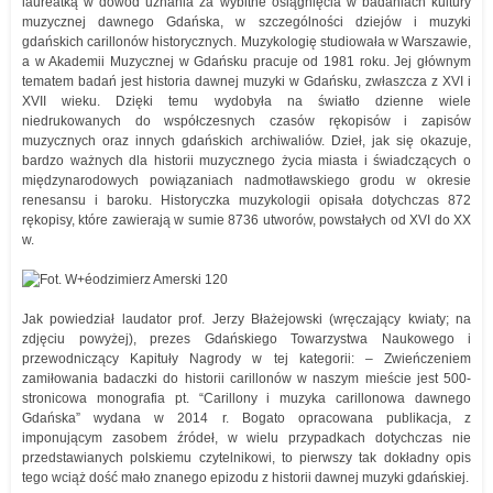
laureatką w dowód uznania za wybitne osiągnięcia w badaniach kultury
muzycznej dawnego Gdańska, w szczególności dziejów i muzyki
gdańskich carillonów historycznych. Muzykologię studiowała w Warszawie,
a w Akademii Muzycznej w Gdańsku pracuje od 1981 roku. Jej głównym
tematem badań jest historia dawnej muzyki w Gdańsku, zwłaszcza z XVI i
XVII wieku. Dzięki temu wydobyła na światło dzienne wiele
niedrukowanych do współczesnych czasów rękopisów i zapisów
muzycznych oraz innych gdańskich archiwaliów. Dzieł, jak się okazuje,
bardzo ważnych dla historii muzycznego życia miasta i świadczących o
międzynarodowych powiązaniach nadmotławskiego grodu w okresie
renesansu i baroku. Historyczka muzykologii opisała dotychczas 872
rękopisy, które zawierają w sumie 8736 utworów, powstałych od XVI do XX
w.
Jak powiedział laudator prof. Jerzy Błażejowski (wręczający kwiaty; na
zdjęciu powyżej), prezes Gdańskiego Towarzystwa Naukowego i
przewodniczący Kapituły Nagrody w tej kategorii: – Zwieńczeniem
zamiłowania badaczki do historii carillonów w naszym mieście jest 500-
stronicowa monografia pt. “Carillony i muzyka carillonowa dawnego
Gdańska” wydana w 2014 r. Bogato opracowana publikacja, z
imponującym zasobem źródeł, w wielu przypadkach dotychczas nie
przedstawianych polskiemu czytelnikowi, to pierwszy tak dokładny opis
tego wciąż dość mało znanego epizodu z historii dawnej muzyki gdańskiej.