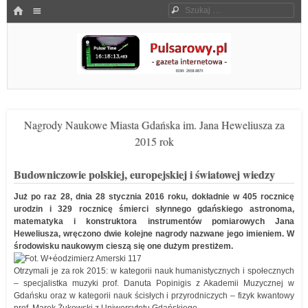
Menu
HOME
Szukaj
SKOCZ DO TREŚCI
Pulsarowy.pl
Nagrody Naukowe Miasta Gdańska im. Jana Heweliusza za
2015 rok
Budowniczowie polskiej, europejskiej i światowej wiedzy
Już po raz 28, dnia 28 stycznia 2016 roku, dokładnie w 405 rocznicę
urodzin i 329 rocznicę śmierci słynnego gdańskiego astronoma,
matematyka i konstruktora instrumentów pomiarowych Jana
Heweliusza, wręczono dwie kolejne nagrody nazwane jego imieniem. W
środowisku naukowym cieszą się one dużym prestiżem.
Otrzymali je za rok 2015: w kategorii nauk humanistycznych i społecznych
– specjalistka muzyki prof. Danuta Popinigis z Akademii Muzycznej w
Gdańsku oraz w kategorii nauk ścisłych i przyrodniczych – fizyk kwantowy