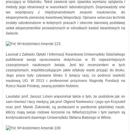
pracujący w Gdańsku. Tekst zawierał opis zjawiska wymiany splątania i
metody jego obserwacji w warunkach laboratoryjnych. Doprowadziły one
we współpracy z międzynarodowym zespole naukowców, do
eksperymentu pierwszej kwantowej teleportacji. Opisane wówczas techniki
zostały udoskonalone w kolejnych pracach i obecnie stanowią podstawę
setek eksperymentów prowadzonych w ośrodkach badań kwantowych na
świecie.
Laureat z Zakładu Optyki i Informacji Kwantowej Uniwersytetu Gdańskiego
publikował swoje opracowania dotychczas w 35 najważniejszych
czasopismach naukowych świata. Jest też recenzentem w tych
czasopismach, współdecydującym jakie artykuły warto przyjąć do druku.
Jego prace były cytowane blisko 5 tysięcy razy, co podnosi wartość
naukową UG. W 2013 r. profesorowi przyznano Nagrodę Fundacji na
Rzecz Nauki Polskiej, zwaną polskim Noblem.
Laudator prof. Janusz Limon wspomniał także o tym, że podobnie jak on
sam również i tacy medycy, jak prof. Olgierd Narkiewicz i jego syn Krzysztof
oraz prof. Marek Żukowski, są postaciami w panteonie gdańskiej nauki,
którzy mają swoje rodowe korzenie na Wileńszczyźnie i tym samym są
kontynuatorami dawnego Uniwersytetu Stefana Batorego w Wilnie.