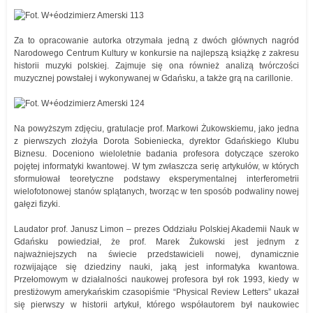
Za to opracowanie autorka otrzymała jedną z dwóch głównych nagród
Narodowego Centrum Kultury w konkursie na najlepszą książkę z zakresu
historii muzyki polskiej. Zajmuje się ona również analizą twórczości
muzycznej powstałej i wykonywanej w Gdańsku, a także grą na carillonie.
Na powyższym zdjęciu, gratulacje prof. Markowi Żukowskiemu, jako jedna
z pierwszych złożyła Dorota Sobieniecka, dyrektor Gdańskiego Klubu
Biznesu. Doceniono wieloletnie badania profesora dotyczące szeroko
pojętej informatyki kwantowej. W tym zwłaszcza serię artykułów, w których
sformułował teoretyczne podstawy eksperymentalnej interferometrii
wielofotonowej stanów splątanych, tworząc w ten sposób podwaliny nowej
gałęzi fizyki.
Laudator prof. Janusz Limon – prezes Oddziału Polskiej Akademii Nauk w
Gdańsku powiedział, że prof. Marek Żukowski jest jednym z
najważniejszych na świecie przedstawicieli nowej, dynamicznie
rozwijające się dziedziny nauki, jaką jest informatyka kwantowa.
Przełomowym w działalności naukowej profesora był rok 1993, kiedy w
prestiżowym amerykańskim czasopiśmie “Physical Review Letters” ukazał
się pierwszy w historii artykuł, którego współautorem był naukowiec