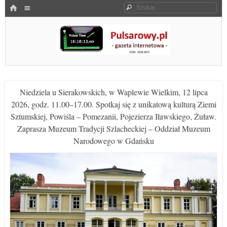
Menu
HOME
Szukaj
SKOCZ DO TREŚCI
Pulsarowy.pl
Niedziela u Sierakowskich, w Waplewie Wielkim, 12 lipca
2026, godz. 11.00–17.00. Spotkaj się z unikatową kulturą Ziemi
Sztumskiej, Powiśla – Pomezanii, Pojezierza Iławskiego, Żuław.
Zaprasza Muzeum Tradycji Szlacheckiej – Oddział Muzeum
Narodowego w Gdańsku