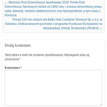
Nawigacja we wpisach
←
Obchody Dnia Dziennikarza Sportowego 2026. Polski Klub
Dziennikarzy Sportowych działa od 1958 roku i zrzesza dziennikarzy prasy,
radia, telewizji, mediów elektronicznych oraz fotoreporterów, w tym wielu z
Pomorza
Ponad 220 mln złotych dla Baltic Hub Container Terminal Sp. z o.o. w
Gdańsku. Dofinansowanie pochodzi z programie Fundusze Europejskie na
Infrastrukturę, Klimat, Środowisko (FEnIKS)
→
Dodaj komentarz
Twój adres e-mail nie zostanie opublikowany.
Wymagane pola są
oznaczone
*
Komentarz
*