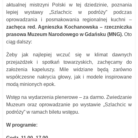
aktualnej mistrzyni Polski w tej dziedzinie, poznania
lepiej wystawy „Szlachcic w podróży” podczas
oprowadzania i posmakowania regionalnej kuchni –
zachęca
red.
Agnieszka Kochanowska
– r
zeczniczka
prasowa Muzeum Narodowego w Gdańsku (MNG).
Oto
ciąg dalszy:
Żeby jak najlepiej wczuć się w klimat dawnych
przejażdżek i spotkań towarzyskich, zachęcamy do
założenia kapeluszy. Mile widziane będą zarówno
współczesne nakrycia głowy, jak i modele inspirowane
modą minionych epok.
Wstęp na wydarzenia plenerowe –
za darmo.
Zwiedzanie
Muzeum oraz oprowadzanie po wystawie „Szlachcic w
podróży” w ramach biletu wstępu.
W programie:
Godz. 11.00–17.00