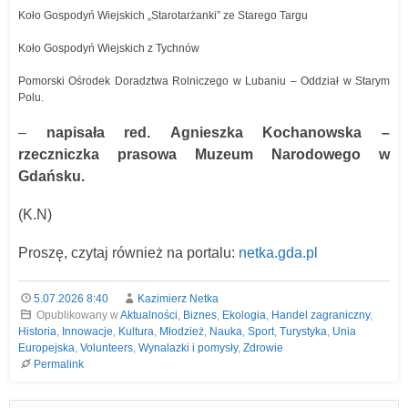
Koło Gospodyń Wiejskich „Starotarżanki” ze Starego Targu
Koło Gospodyń Wiejskich z Tychnów
Pomorski Ośrodek Doradztwa Rolniczego w Lubaniu – Oddział w Starym
Polu.
–
napisała red.
Agnieszka Kochanowska
–
r
zeczniczka prasowa Muzeum Narodowego w
Gdańsku.
(K.N)
Proszę, czytaj również na portalu:
netka.gda.pl
5.07.2026 8:40
Kazimierz Netka
Opublikowany w
Aktualności
,
Biznes
,
Ekologia
,
Handel zagraniczny
,
Historia
,
Innowacje
,
Kultura
,
Młodzież
,
Nauka
,
Sport
,
Turystyka
,
Unia
Europejska
,
Volunteers
,
Wynalazki i pomysły
,
Zdrowie
Permalink