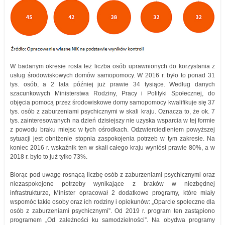
W badanym okresie rosła też liczba osób uprawnionych do korzystania z
usług środowiskowych domów samopomocy. W 2016 r. było to ponad 31
tys. osób, a 2 lata później już prawie 34 tysiące. Według danych
szacunkowych Ministerstwa Rodziny, Pracy i Polityki Społecznej, do
objęcia pomocą przez środowiskowe domy samopomocy kwalifikuje się 37
tys. osób z zaburzeniami psychicznymi w skali kraju. Oznacza to, że ok. 7
tys. zainteresowanych na dzień dzisiejszy nie uzyska wsparcia w tej formie
z powodu braku miejsc w tych ośrodkach. Odzwierciedleniem powyższej
sytuacji jest obniżenie stopnia zaspokojenia potrzeb w tym zakresie. Na
koniec 2016 r. wskaźnik ten w skali całego kraju wyniósł prawie 80%, a w
2018 r. było to już tylko 73%.
Biorąc pod uwagę rosnącą liczbę osób z zaburzeniami psychicznymi oraz
niezaspokojone potrzeby wynikające z braków w niezbędnej
infrastrukturze, Minister opracował 2 dodatkowe programy, które miały
wspomóc takie osoby oraz ich rodziny i opiekunów: „Oparcie społeczne dla
osób z zaburzeniami psychicznymi”. Od 2019 r. program ten zastąpiono
programem „Od zależności ku samodzielności”. Na obydwa programy