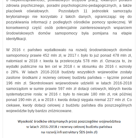
zdrowia psychicznego, poradni psychologiczno-pedagogicznych, a także
placówek oświatowych. Pozostałych 11 jednostek samorządu
terytorialnego nie korzystało z takich danych, ograniczając się do
pozyskiwania informacji z podległych ośrodków pomocy społecznej. W
konsekwencji część osób potencjalnie zainteresowanych wsparciem
środowiskowych domów samopomocy była pomijana na etapie
identyfikacji.
W 2016 r. państwo wydatkowało na rozwój środowiskowych domów
samopomocy prawie 452 mln zł, w 2017 r. było to już ponad 478 mln zł,
natomiast w 2018 r. kwota ta przekroczyła 578 mln zł. Oznacza to, że
wydatki publiczne na ten cel w 2018 r. w stosunku do 2016 r. wzrosły
o 28%. W latach 2016-2018 budżety wszystkich wojewodów zostały
zasilone środkami z rezerwy celowej budżetu państwa – łącznie ponad
196 mln zł. Skontrolowani wojewodowie udzielili w latach 2016-2018
samorządom w sumie prawie 597 mln zł dotacji celowych, których kwota
systematycznie rosła: w 2016 r. było to niecałe 180 mln zł, rok później
ponad 190 mln zł, a w 2018 r. kwota dotacji sięgała niemal 227 mln zł. Co
ciekawe, kwoty dotacji celowej z budżetu państwa dla poszczególnych
województw były bardzo zróżnicowane.