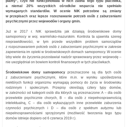
plamy”, czyli nie funkcjonowała w nich żadna tego typu placówka,
a niemal 20% wszystkich ośrodków wsparcia nie spełniało
wymaganych standardów. W ocenie NIK potrzebne są zmiany
w przepisach oraz lepsze rozeznawanie potrzeb osób z zaburzeniami
psychicznymi przez wojewodów i organy gmin.
Już w 2017 r. NIK sprawdziła jak działają środowiskowe domy
samopomocy w woj. warmińsko-mazurskim. Kontrola ta ujawniła szereg
nieprawidłowości, w tym przede wszystkim problem samorządów
z rozpoznawaniem potrzeb osób z zaburzeniami psychicznymi w zakresie
zapewnienia im opieki w środowiskowych domach samopomocy. W ocenie
Izby wiele do życzenia pozostawiał nadzór sprawowany przez wojewodę –
nie uwzględniał on bowiem kontroli finansowych w tych placówkach.
Środowiskowe domy samopomocy
przeznaczone są dla tych osób
z zaburzeniami psychicznymi, które m.in. w wyniku upośledzenia
niektórych funkcji organizmu wymagają pomocy do życia w środowisku
rodzinnym i społecznym. Przepisy określają cztery typy domów,
w zależności od kategorii osób dla których są przeznaczone: A – dla osób
przewlekle psychicznie chorych, B – dla osób z niepełnosprawnością
intelektualną, C – dla osób wykazujących inne przewlekłe zaburzenia
czynności psychicznych i D – dla osób z spektrum autyzmu lub
niepełnosprawnościami sprzężonymi (możliwość tworzenia tego typu
domów istnieje dopiero od 6 czerwca 2019 r.).