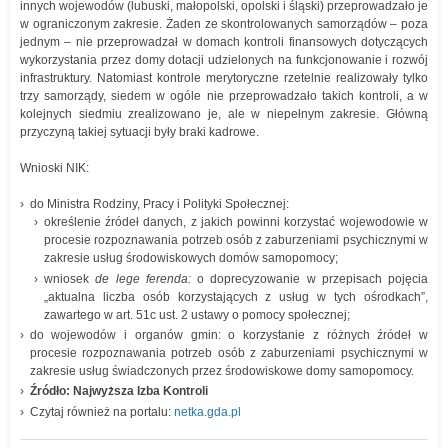
innych wojewodów (lubuski, małopolski, opolski i śląski) przeprowadzało je
w ograniczonym zakresie. Żaden ze skontrolowanych samorządów – poza
jednym – nie przeprowadzał w domach kontroli finansowych dotyczących
wykorzystania przez domy dotacji udzielonych na funkcjonowanie i rozwój
infrastruktury. Natomiast kontrole merytoryczne rzetelnie realizowały tylko
trzy samorządy, siedem w ogóle nie przeprowadzało takich kontroli, a w
kolejnych siedmiu zrealizowano je, ale w niepełnym zakresie. Główną
przyczyną takiej sytuacji były braki kadrowe.
Wnioski NIK:
do Ministra Rodziny, Pracy i Polityki Społecznej:
określenie źródeł danych, z jakich powinni korzystać wojewodowie w
procesie rozpoznawania potrzeb osób z zaburzeniami psychicznymi w
zakresie usług środowiskowych domów samopomocy;
wniosek
de lege ferenda:
o doprecyzowanie w przepisach pojęcia
„aktualna liczba osób korzystających z usług w tych ośrodkach”,
zawartego w art. 51c ust. 2 ustawy o pomocy społecznej;
do wojewodów i organów gmin: o korzystanie z różnych źródeł w
procesie rozpoznawania potrzeb osób z zaburzeniami psychicznymi w
zakresie usług świadczonych przez środowiskowe domy samopomocy.
Źródło: Najwyższa Izba Kontroli
Czytaj również na portalu:
netka.gda.pl