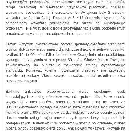
psychologów, pedagogów, pracowników socjalnych oraz instruktorów
terapii zajęciowej. W większości przypadków pracownicy posiadali
wymagane doświadczenie i przeszkolenie. Wyjątkiem były 2 ośrodki:
w Łasku i w Bielsku-Białej. Ponadto w 5 z 17 środowiskowych domów
samopomocy wskaźnik zatrudnienia był niższy od wymaganego
przepisami. Nie wszystkie ośrodki zapewniały też swoim podopiecznym
poradnictwo psychologiczne odpowiednio do potrzeb.
Prawie wszystkie skontrolowane ośrodki spełniały określony przepisami
wymóg dotyczący liczby miejsc dla ich uczestników w jednym budynku,
czyli od 15 do 60 osób. Tylko 1 ośrodek, w Oświęcimiu, nie spełniał tego
wymogu – przebywało w nim ponad 60 osób. Władze Miasta Oświęcim
zawnioskowały do Ministra o rozważenie zmiany wyznaczonego
standardu. Ponieważ kolejne nowelizacje przepisów nie przyniosły
oczekiwanej zmiany, Miasto zaczęło rozważać podział ośrodka na dwa
niezależne budynki.
Badanie ankietowe przeprowadzone wśród opiekunów osób
korzystających z usług ośrodków wsparcia potwierdziło, że w ocenie
większości z nich placówki spełniają standardy usług bytowych. Aż
80% ankietowanych pozytywnie oceniło bazę materialną tych ośrodków.
Ponadto prawie 90% opiekunów bardzo dobrze i dobrze oceniło poziom
dostosowania usług i zajęć prowadzonych przez domy do potrzeb ich
podopiecznych. Jednak aż 39% badanych wskazało na działania, o które
można byłoby poszerzyć ofertę domu. Ankietowani wskazywali głównie na