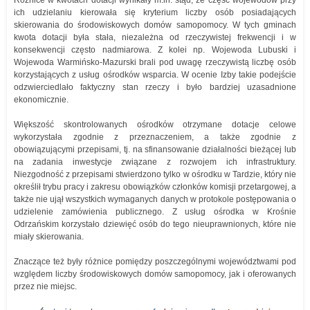
ich udzielaniu kierowała się kryterium liczby osób posiadających
skierowania do środowiskowych domów samopomocy. W tych gminach
kwota dotacji była stała, niezależna od rzeczywistej frekwencji i w
konsekwencji często nadmiarowa. Z kolei np. Wojewoda Lubuski i
Wojewoda Warmińsko-Mazurski brali pod uwagę rzeczywistą liczbę osób
korzystających z usług ośrodków wsparcia. W ocenie Izby takie podejście
odzwierciedlało faktyczny stan rzeczy i było bardziej uzasadnione
ekonomicznie.
Większość skontrolowanych ośrodków otrzymane dotacje celowe
wykorzystała zgodnie z przeznaczeniem, a także zgodnie z
obowiązującymi przepisami, tj. na sfinansowanie działalności bieżącej lub
na zadania inwestycje związane z rozwojem ich infrastruktury.
Niezgodność z przepisami stwierdzono tylko w ośrodku w Tardzie, który nie
określił trybu pracy i zakresu obowiązków członków komisji przetargowej, a
także nie ujął wszystkich wymaganych danych w protokole postępowania o
udzielenie zamówienia publicznego. Z usług ośrodka w Krośnie
Odrzańskim korzystało dziewięć osób do tego nieuprawnionych, które nie
miały skierowania.
Znaczące też były różnice pomiędzy poszczególnymi województwami pod
względem liczby środowiskowych domów samopomocy, jak i oferowanych
przez nie miejsc.