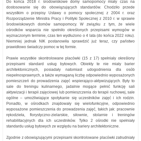
Do końca 2018 r. środowiskowe domy samopomocy miały czas na
dostosowanie się do obowiązujących standardów. Chodziło przede
wszystkim o przepisy Ustawy o pomocy społecznej z 2004 r. oraz
Rozporządzenie Ministra Pracy i Polityki Społecznej z 2010 r. w sprawie
środowiskowych domów samopomocy. W związku z tym, że wiele
ośrodków wsparcia nie spełniło określonych przepisami wymogów w
wyznaczonym terminie, czas ten wydłużono o 4 lata (do końca 2022 roku).
Niemniej jednak NIK postanowiła sprawdzić już teraz, czy państwo
prawidłowo świadczy pomoc w tej formie.
Prawie wszystkie skontrolowane placówki (15 z 17) spełniały określony
przepisami standard usług bytowych. Obiekty te nie miały barier
architektonicznych, posiadały natomiast udogodnienia dla osób
niepełnosprawnych, a także wymaganą liczbę odpowiednio wyposażonych
pomieszczeń do prowadzenia zajęć wspierająco-aktywizujących. Były to
sale do treningu kulinarnego, jadalnie mogące pełnić funkcję sali
aktywizacji i terapii zajęciowej lub pomieszczenia do terapii ruchowej, sale
ogólne – umożliwiające spotykanie się uczestników zajęć i ich rodzin.
Ponadto, w ośrodkach znajdowały się wielofunkcyjne, odpowiednio
wyposażone pomieszczenia do prowadzenia zajęć, takich jak: pracownie
rękodzieła, florystyczno-zielarskie, siłownie, stolarnie i treningów
rehabilitacyjnych dla ich uczestników. Tylko 2 ośrodki nie spełniały
standardu usług bytowych ze względu na bariery architektoniczne.
Zgodnie z obowiązującymi przepisami skontrolowane placówki zatrudniały