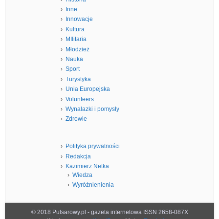
Inne
Innowacje
Kultura
MIlitaria
Młodzież
Nauka
Sport
Turystyka
Unia Europejska
Volunteers
Wynalazki i pomysły
Zdrowie
Polityka prywatności
Redakcja
Kazimierz Netka
Wiedza
Wyróżnienienia
© 2018 Pulsarowy.pl - gazeta internetowa ISSN 2658-087X