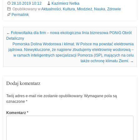
28.10.2019 10:12
Kazimierz Netka
Opublikowany w
Aktualności
,
Kultura
,
Młodzież
,
Nauka
,
Zdrowie
Permalink
Nawigacja we wpisach
←
Fotowoltaika dla firm – nowa ekologiczna linia biznesowa PGNiG Obrót
Detaliczny
Pomorska Dolina Wodorowa i klimat. W Polsce ma powstać elektrownia
jądrowa. Niewykluczone, że najpierw zbudujemy elektrownię wodorową –
w ramach inteligentnych specjalizacji Pomorza (ISP), mających na celu
także ochronę klimatu Ziemi.
→
Dodaj komentarz
Twój adres e-mail nie zostanie opublikowany.
Wymagane pola są
oznaczone
*
Komentarz
*