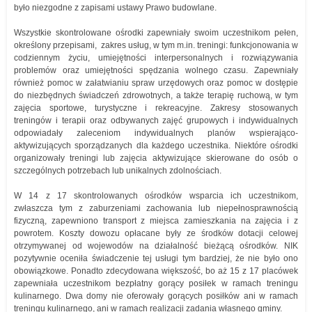
było niezgodne z zapisami ustawy Prawo budowlane.
Wszystkie skontrolowane ośrodki zapewniały swoim uczestnikom pełen,
określony przepisami, zakres usług, w tym m.in. treningi: funkcjonowania w
codziennym życiu, umiejętności interpersonalnych i rozwiązywania
problemów oraz umiejętności spędzania wolnego czasu. Zapewniały
również pomoc w załatwianiu spraw urzędowych oraz pomoc w dostępie
do niezbędnych świadczeń zdrowotnych, a także terapię ruchową, w tym
zajęcia sportowe, turystyczne i rekreacyjne. Zakresy stosowanych
treningów i terapii oraz odbywanych zajęć grupowych i indywidualnych
odpowiadały zaleceniom indywidualnych planów wspierająco-
aktywizujących sporządzanych dla każdego uczestnika. Niektóre ośrodki
organizowały treningi lub zajęcia aktywizujące skierowane do osób o
szczególnych potrzebach lub unikalnych zdolnościach.
W 14 z 17 skontrolowanych ośrodków wsparcia ich uczestnikom,
zwłaszcza tym z zaburzeniami zachowania lub niepełnosprawnością
fizyczną, zapewniono transport z miejsca zamieszkania na zajęcia i z
powrotem. Koszty dowozu opłacane były ze środków dotacji celowej
otrzymywanej od wojewodów na działalność bieżącą ośrodków. NIK
pozytywnie oceniła świadczenie tej usługi tym bardziej, że nie było ono
obowiązkowe. Ponadto zdecydowana większość, bo aż 15 z 17 placówek
zapewniała uczestnikom bezpłatny gorący posiłek w ramach treningu
kulinarnego. Dwa domy nie oferowały gorących posiłków ani w ramach
treningu kulinarnego, ani w ramach realizacji zadania własnego gminy.