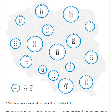
Różnice w kwotach dotacji wynikały m.in. stąd, że część wojewodów przy