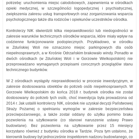
potrzebę: uruchomienia miejsc całodobowych, zapewnienia w ośrodkach
opieki medycznej, w szczególności logopedycznej i psychiatrycznej,
zwiększenia zakresu usług transportowych oraz zorganizowania wsparcia
psychologicznego także dla rodziców i opiekunów uczestników ośrodka.
Kontrolerzy NIK stwierdzili kilka nieprawidłowości lub niedogodności w
zakresie warunków technicznych ośrodków wsparcia, które miały wpływ na
codzienne funkcjonowanie podopiecznych. Przykładowo, w ośrodku
w Zduńskiej Woli nie oznaczono miejsc parkingowych dla osób
niepełnosprawnych, a w Krośnie Odrzańskim brakowało windy. Ponadto w
dwóch ośrodkach (w Zduńskiej Woli i w Gorzowie Wielkopolskim) nie
przeprowadzano wymaganych przepisami corocznych przeglądów stanu
technicznego budynków.
W 2 ośrodkach wystąpiły nieprawidłowości w procesie inwestycyjnym, w
zakresie dostosowania obiektów do potrzeb osób niepełnosprawnych. W
Gorzowie Wielkopolskim do końca 2018 r. budynek ośrodka nie został
dostosowany do potrzeb tych osób, choć inwestycja była prowadzona od
2014 r. Jak ustalili kontrolerzy NIK, ośrodek nie uzyskał decyzji Państwowej
Straży Pożarnej o spełnianiu wymogów w zakresie bezpieczeństwa
przeciwpożarowego, a także został oddany do użytku pomimo braku
pozwolenia na użytkowanie (co stanowi naruszenie ustawy Prawo
budowlane). Bez pozwolenia na użytkowanie przez 15 miesięcy
korzystano również z budynku ośrodka w Tardzie. Poza tym ustalono, że
kierownik budowy był jednocześnie inspektorem nadzoru budowlanego, co