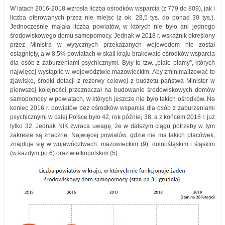
W latach 2016-2018 wzrosła liczba ośrodków wsparcia (z 779 do 809), jak i
liczba oferowanych przez nie miejsc (z ok. 28,5 tys. do ponad 30 tys.).
Jednocześnie malała liczba powiatów, w których nie było ani jednego
środowiskowego domu samopomocy. Jednak w 2018 r. wskaźnik określony
przez Ministra w wytycznych przekazanych wojewodom nie został
osiągnięty, a w 8,5% powiatach w skali kraju brakowało ośrodków wsparcia
dla osób z zaburzeniami psychicznymi. Były to tzw. „białe plamy”, których
najwięcej wystąpiło w województwie mazowieckim. Aby zminimalizować to
zjawisko, środki dotacji z rezerwy celowej z budżetu państwa Minister w
pierwszej kolejności przeznaczał na budowanie środowiskowych domów
samopomocy w powiatach, w których jeszcze nie było takich ośrodków. Na
koniec 2016 r. powiatów bez ośrodków wsparcia dla osób z zaburzeniami
psychicznymi w całej Polsce było 42, rok później 38, a z końcem 2018 r. już
tylko 32. Jednak NIK zwraca uwagę, że w dalszym ciągu potrzeby w tym
zakresie są znaczne. Najwięcej powiatów, gdzie nie ma takich placówek,
znajduje się w województwach: mazowieckim (9), dolnośląskim i śląskim
(w każdym po 6) oraz wielkopolskim (5).