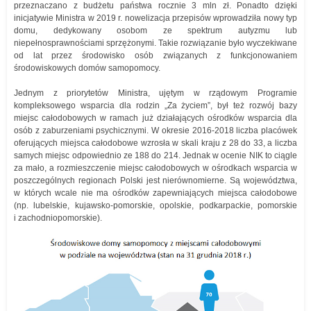
przeznaczano z budżetu państwa rocznie 3 mln zł. Ponadto dzięki
inicjatywie Ministra w 2019 r. nowelizacja przepisów wprowadziła nowy typ
domu, dedykowany osobom ze spektrum autyzmu lub
niepełnosprawnościami sprzężonymi. Takie rozwiązanie było wyczekiwane
od lat przez środowisko osób związanych z funkcjonowaniem
środowiskowych domów samopomocy.
Jednym z priorytetów Ministra, ujętym w rządowym Programie
kompleksowego wsparcia dla rodzin „Za życiem”, był też rozwój bazy
miejsc całodobowych w ramach już działających ośrodków wsparcia dla
osób z zaburzeniami psychicznymi. W okresie 2016-2018 liczba placówek
oferujących miejsca całodobowe wzrosła w skali kraju z 28 do 33, a liczba
samych miejsc odpowiednio ze 188 do 214. Jednak w ocenie NIK to ciągle
za mało, a rozmieszczenie miejsc całodobowych w ośrodkach wsparcia w
poszczególnych regionach Polski jest nierównomierne. Są województwa,
w których wcale nie ma ośrodków zapewniających miejsca całodobowe
(np. lubelskie, kujawsko-pomorskie, opolskie, podkarpackie, pomorskie
i zachodniopomorskie).